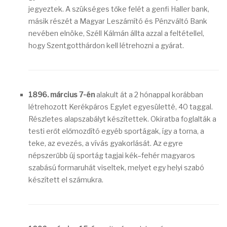
jegyeztek. A szükséges tőke felét a genfi Haller bank,
másik részét a Magyar Leszámító és Pénzváltó Bank
nevében elnöke, Széll Kálmán állta azzal a feltétellel,
hogy Szentgotthárdon kell létrehozni a gyárat.
1896. március 7-én
alakult át a 2 hónappal korábban
létrehozott Kerékpáros Egylet egyesületté, 40 taggal.
Részletes alapszabályt készítettek. Okiratba foglalták a
testi erőt előmozdító egyéb sportágak, így a torna, a
teke, az evezés, a vívás gyakorlását. Az egyre
népszerűbb új sportág tagjai kék–fehér magyaros
szabású formaruhát viseltek, melyet egy helyi szabó
készített el számukra.