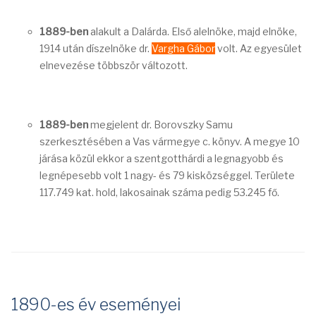
1889-ben
alakult a Dalárda. Első alelnöke, majd elnöke,
1914 után díszelnöke dr.
Vargha Gábor
volt. Az egyesület
elnevezése többször változott.
1889-ben
megjelent dr. Borovszky Samu
szerkesztésében a Vas vármegye c. könyv. A megye 10
járása közül ekkor a szentgotthárdi a legnagyobb és
legnépesebb volt 1 nagy- és 79 kisközséggel. Területe
117.749 kat. hold, lakosainak száma pedig 53.245 fő.
1890-es év eseményei