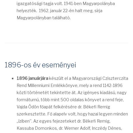
igazgatósági tagja volt. 1941-ben Magyarpolányba
helyezték. 1962. január 22-én halt meg, sírja
Magyarpolányban található.
1896-os év eseményei
1896 januárjára
készült el a Magyarországi Cziszterczita
Rend Millenniumi Emlékkönyve, mely a rend 1142-1896
közti történetét tekintette át. Az igényes kiadású, nagy
formátumú, több mint 500 oldalas könyvet a rend feje,
Vajda Ödön főapát felkérésére dr. Békefi Remig
szerkesztette. Fő alapelv volt, hogy hazai legyen minden
„íziben”. Az egyes fejezeteket dr. Békefi Remig,
Kassuba Domonkos, dr. Werner Adolf, Inczédy Dénes,