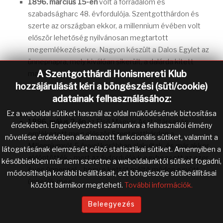
1896. március 15-én
volt a forradalom és
szabadságharc 48. évfordulója. Szentgotthárdon és
szerte az országban ekkor, a millennium évében volt
először lehetőség nyilvánosan megtartott
megemlékezésekre. Nagyon készült a Dalos Egylet az
ünnepnapra, mely kiválóan sikerült, a dalárda kitett
A Szentgotthárdi Honismereti Klub
magáért.
hozzájárulását kéri a böngészési (süti/cookie)
adatainak felhasználásához:
Ez a weboldal sütiket használ az oldal működésének biztosítása
1896. május 2-án
az Első Magyar Asztaltársaság
érdekében. Engedélyezheti számunkra a felhasználói élmény
emlékezett meg először Szentgotthárdon a
növelése érdekében alkalmazott funkcionális sütiket, valamint a
Millenniumról. 5 évvel korábban alakultak, és már akkor
látogatásának elemzését célzó statisztikai sütiket. Amennyiben a
eldöntötték - mert az évfordulójuk egybeesett az ezer
későbbiekben már nem szeretne a weboldalunktól sütiket fogadni,
éves ünneppel -, hogy e kettőt méltó módon együtt
módosíthatja korábbi beállításait, ezt böngészője sütibeállításai
ünneplik meg.
között bármikor megteheti.
További információk.
Beleegyezés