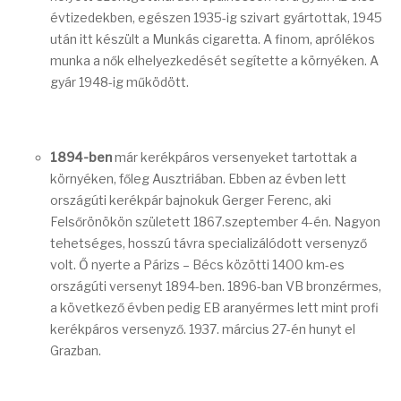
évtizedekben, egészen 1935-ig szivart gyártottak, 1945
után itt készült a Munkás cigaretta. A finom, aprólékos
munka a nők elhelyezkedését segítette a környéken. A
gyár 1948-ig működött.
1894-ben
már kerékpáros versenyeket tartottak a
környéken, főleg Ausztriában. Ebben az évben lett
országúti kerékpár bajnokuk Gerger Ferenc, aki
Felsőrönökön született 1867.szeptember 4-én. Nagyon
tehetséges, hosszú távra specializálódott versenyző
volt. Ő nyerte a Párizs – Bécs közötti 1400 km-es
országúti versenyt 1894-ben. 1896-ban VB bronzérmes,
a következő évben pedig EB aranyérmes lett mint profi
kerékpáros versenyző. 1937. március 27-én hunyt el
Grazban.