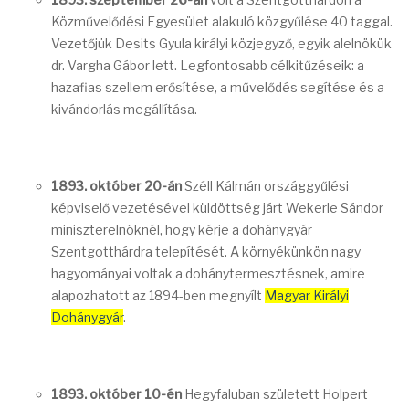
Közművelődési Egyesület alakuló közgyűlése 40 taggal.
Vezetőjük Desits Gyula királyi közjegyző, egyik alelnökük
dr. Vargha Gábor lett. Legfontosabb célkitűzéseik: a
hazafias szellem erősítése, a művelődés segítése és a
kivándorlás megállítása.
1893. október 20-án
Széll Kálmán országgyűlési
képviselő vezetésével küldöttség járt Wekerle Sándor
miniszterelnöknél, hogy kérje a dohánygyár
Szentgotthárdra telepítését. A környékünkön nagy
hagyományai voltak a dohánytermesztésnek, amire
alapozhatott az 1894-ben megnyílt
Magyar Királyi
Dohánygyár
.
1893. október 10-én
Hegyfaluban született Holpert