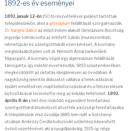
1892-es év eseményei
1892. január 12-én
150 fő részvételével gyűlést tartottak
településünkön, ahol a
gimnázium
felállítását szorgalmazzák.
Dr. Vargha Gábor
az előző évben alakult Gimnáziumi Bizottság
jegyzője tolmácsolta az érintett 3 járás (muraszombati,
németújvári és szentgotthárdi) ezen kérését. A kormány
megbízásából jelen volt dr. Németh Antal tankerületi
főigazgató. A kormány végül egy algimnázium felállítását
támogatta, így másfél évvel később, 1893 szeptemberében
megkezdődött az oktatás ideiglenesen az óvodában. A
nagyközség jelentős áldozatot vállalva a telek adásával,
épület emelésével, majd bebútorozásával és a felszerelések
biztosításával teremtette meg az indulás feltételeit.
1892.
április 8-án
a hét éve működő, egyesületi fenntartású
szentgotthárdi kisdedóvót átvették a községi fenntartásába.
A településünk első óvodája 1885-ben nyílt a Széchenyi
utcában Ambrózy Cecília kolozsvári születésű képesített
óvónő vezetésével, aki a nyugdíjazásáig, 1925-ig, négy