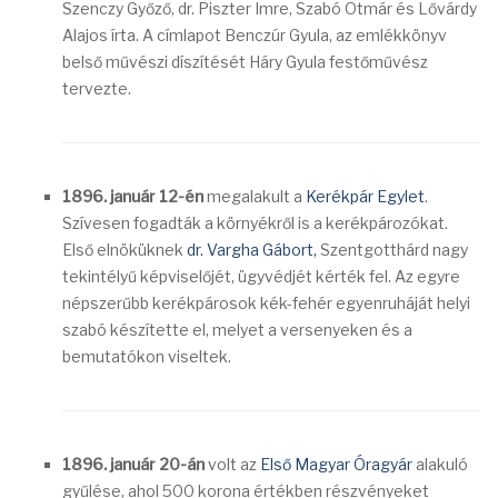
Szenczy Győző, dr. Piszter Imre, Szabó Otmár és Lővárdy
Alajos írta. A címlapot Benczúr Gyula, az emlékkönyv
belső művészi díszítését Háry Gyula festőművész
tervezte.
1896. január 12-én
megalakult a
Kerékpár Egylet
.
Szívesen fogadták a környékről is a kerékpározókat.
Első elnöküknek
dr. Vargha Gábort,
Szentgotthárd nagy
tekintélyű képviselőjét, ügyvédjét kérték fel. Az egyre
népszerűbb kerékpárosok kék-fehér egyenruháját helyi
szabó készítette el, melyet a versenyeken és a
bemutatókon viseltek.
1896. január 20-án
volt az
Első Magyar Óragyár
alakuló
gyűlése, ahol 500 korona értékben részvényeket