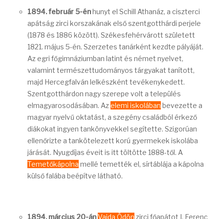
1894. február 5-én
hunyt el Schill Athanáz, a ciszterci
apátság zirci korszakának első szentgotthárdi perjele
(1878 és 1886 között). Székesfehérvárott született
1821. május 5-én. Szerzetes tanárként kezdte pályáját.
Az egri főgimnáziumban latint és német nyelvet,
valamint természettudományos tárgyakat tanított,
majd Hercegfalván lelkészként tevékenykedett.
Szentgotthárdon nagy szerepe volt a település
elmagyarosodásában. Az
elemi iskolában
bevezette a
magyar nyelvű oktatást, a szegény családból érkező
diákokat ingyen tankönyvekkel segítette. Szigorúan
ellenőrizte a tankötelezett korú gyermekek iskolába
járását. Nyugdíjas éveit is itt töltötte 1888-től. A
Temetőkápolna
mellé temették el, sírtáblája a kápolna
külső falába beépítve látható.
1894. március 20-án
Vajda Ödön
zirci főapátot I. Ferenc