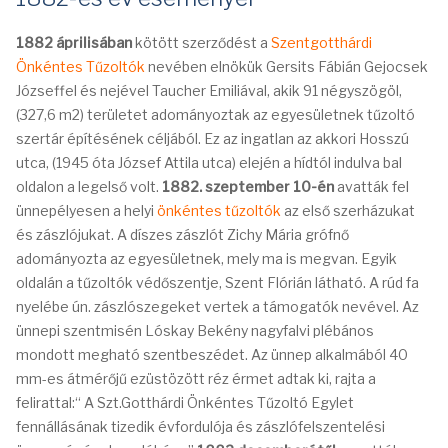
1882 áprilisában
kötött szerződést a
Szentgotthárdi
Önkéntes Tűzoltók
nevében elnökük Gersits Fábián Gejocsek
Józseffel és nejével Taucher Emiliával, akik 91 négyszögöl,
(327,6 m2) területet adományoztak az egyesületnek tűzoltó
szertár építésének céljából. Ez az ingatlan az akkori Hosszú
utca, (1945 óta József Attila utca) elején a hídtól indulva bal
oldalon a legelső volt.
1882. szeptember 10-én
avatták fel
ünnepélyesen a helyi
önkéntes tűzoltók
az első szerházukat
és zászlójukat. A díszes zászlót Zichy Mária grófnő
adományozta az egyesületnek, mely ma is megvan. Egyik
oldalán a tűzoltók védőszentje, Szent Flórián látható. A rúd fa
nyelébe ún. zászlószegeket vertek a támogatók nevével. Az
ünnepi szentmisén Lóskay Bekény nagyfalvi plébános
mondott megható szentbeszédet. Az ünnep alkalmából 40
mm-es átmérőjű ezüstözött réz érmet adtak ki, rajta a
felirattal:“ A Szt.Gotthárdi Önkéntes Tűzoltó Egylet
fennállásának tizedik évfordulója és zászlófelszentelési