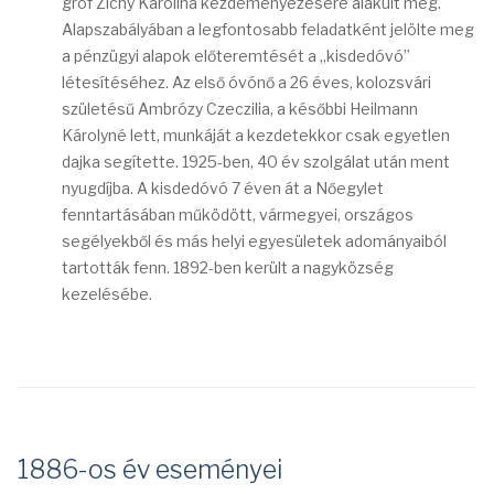
gróf Zichy Karolina kezdeményezésére alakult meg.
Alapszabályában a legfontosabb feladatként jelölte meg
a pénzügyi alapok előteremtését a „kisdedóvó”
létesítéséhez. Az első óvónő a 26 éves, kolozsvári
születésű Ambrózy Czeczilia, a későbbi Heilmann
Károlyné lett, munkáját a kezdetekkor csak egyetlen
dajka segítette. 1925-ben, 40 év szolgálat után ment
nyugdíjba. A kisdedóvó 7 éven át a Nőegylet
fenntartásában működött, vármegyei, országos
segélyekből és más helyi egyesületek adományaiból
tartották fenn. 1892-ben került a nagyközség
kezelésébe.
1886-os év eseményei