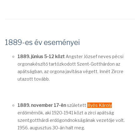
1889-es év eseményei
1889. június 5-12 közt
Angster József neves pécsi
orgonakészítő tartózkodott Szent-Gotthárdon az
apátságban, az orgona javítása végett. Innét Zircre
utazott tovább.
1889. november 17-én
született
Illyés Károly
erdőmérnök, aki 1920-1941 közt a zirci apátság
szentgotthárdi erdőgondnokságának vezetője volt.
1956. augusztus 30-án halt meg.