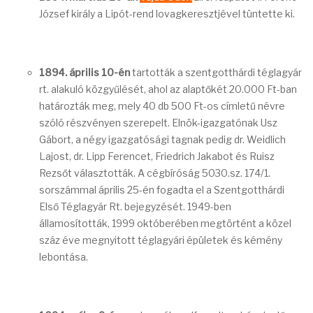
József király a Lipót-rend lovagkeresztjével tüntette ki.
1894. április 10-én
tartották a szentgotthárdi téglagyár
rt. alakuló közgyűlését, ahol az alaptőkét 20.000 Ft-ban
határozták meg, mely 40 db 500 Ft-os címletű névre
szóló részvényen szerepelt. Elnök-igazgatónak Usz
Gábort, a négy igazgatósági tagnak pedig dr. Weidlich
Lajost, dr. Lipp Ferencet, Friedrich Jakabot és Ruisz
Rezsőt választották. A cégbíróság 5030.sz. 174/1.
sorszámmal április 25-én fogadta el a Szentgotthárdi
Első Téglagyár Rt. bejegyzését. 1949-ben
államosították, 1999 októberében megtörtént a közel
száz éve megnyitott téglagyári épületek és kémény
lebontása.