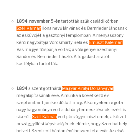
1894. november 5-én
tartották szűk családi körben
Széll Kálmán
Ilona nevű lányának és Bernrieder Jánosnak
az esküvőjét a gasztonyi templomban. A menyasszony
kérői nagybátyja Vörösmarty Béla és
Ernuszt Kelemen
,
Vas megye főispánja voltak; a vőlegényé Széchenyi
Sándor és Bernrieder László. A fogadást a rátóti
kastélyban tartották.
1894
a szentgotthárdi
Magyar Királyi Dohánygyár
megalapításának éve. A munka a következő év
szeptember 1-jén kezdődött meg. A környéken régóta
nagy hagyománya volt a dohánytermesztésnek, ezért is
sikerült
Széll Kálmán
volt pénzügyminiszternek, a körzet
országgyűlési képviselőjének elérnie, hogy Szombathely
helyett Szentgotthárdon épülhessen fel a gyár. Az első