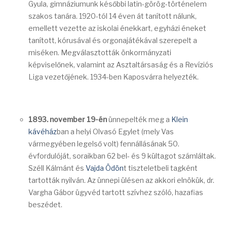
Gyula, gimnáziumunk későbbi latin-görög-történelem
szakos tanára. 1920-tól 14 éven át tanított nálunk,
emellett vezette az iskolai énekkart, egyházi éneket
tanított, kórusával és orgonajátékával szerepelt a
miséken. Megválasztották önkormányzati
képviselőnek, valamint az Asztaltársaság és a Revíziós
Liga vezetőjének. 1934-ben Kaposvárra helyezték.
1893. november 19-én
ünnepelték meg a
Klein
kávéház
ban a helyi Olvasó Egylet (mely Vas
vármegyében legelső volt) fennállásának 50.
évfordulóját, soraikban 62 bel- és 9 kültagot számláltak.
Széll Kálmánt és
Vajda Ödön
t tiszteletbeli tagként
tartották nyilván. Az ünnepi ülésen az akkori elnökük, dr.
Vargha Gábor ügyvéd tartott szívhez szóló, hazafias
beszédet.