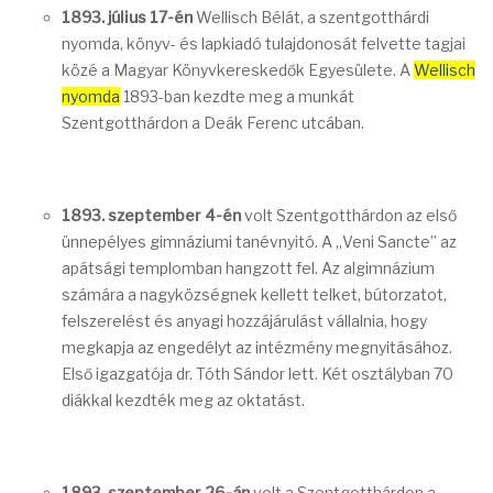
1893. július 17-én
Wellisch Bélát, a szentgotthárdi
nyomda, könyv- és lapkiadó tulajdonosát felvette tagjai
közé a Magyar Könyvkereskedők Egyesülete. A
Wellisch
nyomda
1893-ban kezdte meg a munkát
Szentgotthárdon a Deák Ferenc utcában.
1893. szeptember 4-én
volt Szentgotthárdon az első
ünnepélyes gimnáziumi tanévnyitó. A „Veni Sancte” az
apátsági templomban hangzott fel. Az algimnázium
számára a nagyközségnek kellett telket, bútorzatot,
felszerelést és anyagi hozzájárulást vállalnia, hogy
megkapja az engedélyt az intézmény megnyitásához.
Első igazgatója dr. Tóth Sándor lett. Két osztályban 70
diákkal kezdték meg az oktatást.
1893. szeptember 26-án
volt a Szentgotthárdon a