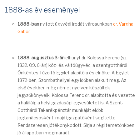
1888-as év eseményei
1888-ban
nyitott ügyvédi irodát városunkban
dr. Vargha
Gábor.
1888. augusztus 3-án
elhunyt dr. Kolossa Ferenc (sz.
1832. 09. 6-án) köz- és váltóügyvéd, a szentgotthárdi
Önkéntes Tűzoltó Egylet alapítója és elnöke. A Egylet
1872-ben, Szombathellyel egy időben alakult meg. Az
első években még német nyelven készültek
jegyzőkönyveik. Kolossa Ferenc dr. alapította és vezette
a haláláig a helyi gazdasági egyesületet is. A Szent-
Gotthárdi Takarékpénztár munkáját előbb
jogtanácsosként, majd igazgatóként segítette.
Rendszeresen jótékonykodott. Sírja a régi temetőnkben
jó állapotban megmaradt.