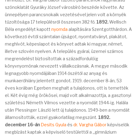
szónoklatát Gyuráky József városbíró beszéde követte. Az
ünnepélyen parancsnokaik vezetésével jelen volt a környék
tűzoltósága 17 településről összesen 382 fő.
1892.
Wellisch
Béla engedélyt kapott
nyomda
alapítására Szentgotthárdon. A
következő évtől számtalan újságot, nyomtatványt, plakátot,
meghívót, képeslapot és könyvet adtak ki magyar, német,
illetve szlovén nyelven. A település gyárai, üzemei számos
megrendelést biztosítottak a századfordulóig
könyvnyomónak nevezett vállalkozásnak. A megye második
legnagyobb nyomdájában 1914 őszétől az anyag és
munkaerőhiány jelentett gondot. 1919. december 8-án, 53
éves korában Egerben meghalt a tulajdonos, ott is temették
el. Két évig még örökösei, majd volt alkalmazottja, a gasztonyi
születésű Németh Vilmos vezette a nyomdát 1944-ig. Halála
után Plessinger László lett új tulajdonos. 1949-ben a nyomdát
államosították, ezzel gyakorlatilag megszűnt.
1892.
december 16-án
Desits Gyula
és
dr. Vargha Gábor
képviselők
megbízást kaptak a képviselő testülettől a „gimnázium