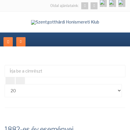
Oldal ajánlataink:
Írja
Té
be
#
a
címrészt
1882-es év eseményei