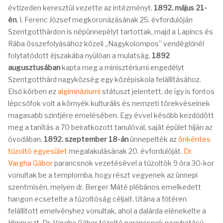
évtizeden keresztül vezette az intézményt.
1892. május 21-
én
, I. Ferenc József megkoronázásának 25. évfordulóján
Szentgotthárdon is népünnepélyt tartottak, majd a Lapincs és
Rába összefolyásához közeli „Nagykolompos” vendéglőnél
folytatódott éjszakába nyúlóan a mulatság.
1892
augusztusában
kapta meg a minisztériumi engedélyt
Szentgotthárd nagyközség egy középiskola felállításához.
Első körben ez
algimnáziumi
státuszt jelentett, de így is fontos
lépcsőfok volt a környék kulturális és nemzeti törekvéseinek
magasabb szintjére emelésében. Egy évvel később kezdődött
meg a tanítás a 70 beiratkozott tanulóval, saját épület híján az
óvodában.
1892. szeptember 18-án
ünnepelték az
önkéntes
tűzoltó egyesület
megalakulásának 20. évfordulóját.
Dr.
Vargha Gábor
parancsnok vezetésével a tűzoltók 9 óra 30-kor
vonultak be a templomba, hogy részt vegyenek az ünnepi
szentmisén, melyen dr. Berger Máté plébános emelkedett
hangon ecsetelte a tűzoltóság céljait. Utána a főtéren
felállított emelvényhez vonultak, ahol a dalárda elénekelte a
Himnuszt. Dr. Vargha Gábor tűzoltó parancsnok nagyhatású