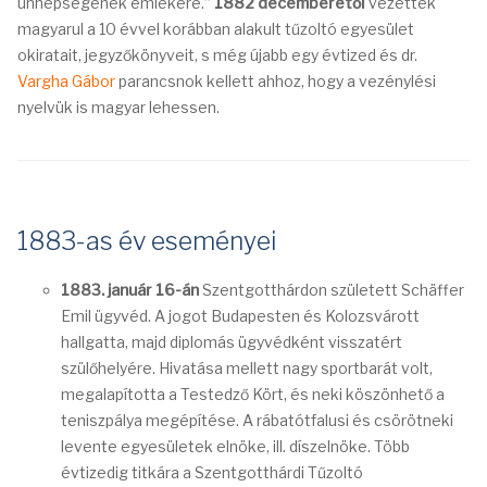
ünnepségének emlékére.”
1882 decemberétől
vezették
magyarul a 10 évvel korábban alakult tűzoltó egyesület
okiratait, jegyzőkönyveit, s még újabb egy évtized és dr.
Vargha Gábor
parancsnok kellett ahhoz, hogy a vezénylési
nyelvük is magyar lehessen.
1883-as év eseményei
1883. január 16-án
Szentgotthárdon született Schäffer
Emil ügyvéd. A jogot Budapesten és Kolozsvárott
hallgatta, majd diplomás ügyvédként visszatért
szülőhelyére. Hivatása mellett nagy sportbarát volt,
megalapította a Testedző Kört, és neki köszönhető a
teniszpálya megépítése. A rábatótfalusi és csörötneki
levente egyesületek elnöke, ill. díszelnöke. Több
évtizedig titkára a Szentgotthárdi Tűzoltó