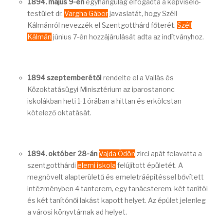
1894. május 9-én
egyhangúlag elfogadta a képviselő-
testület dr.
Vargha Gábor
javaslatát, hogy Széll
Kálmánról nevezzék el Szentgotthárd főterét.
Széll
Kálmán
június 7-én hozzájárulását adta az indítványhoz.
1894 szeptemberétől
rendelte el a Vallás és
Közoktatásügyi Minisztérium az iparostanonc
iskolákban heti 1-1 órában a hittan és erkölcstan
kötelező oktatását.
1894. október 28-án
Vajda Ödön
zirci apát felavatta a
szentgotthárdi
elemi iskola
felújított épületét. A
megnövelt alapterületű és emeletráépítéssel bővített
intézményben 4 tanterem, egy tanácsterem, két tanítói
és két tanítónői lakást kapott helyet. Az épület jelenleg
a városi könyvtárnak ad helyet.