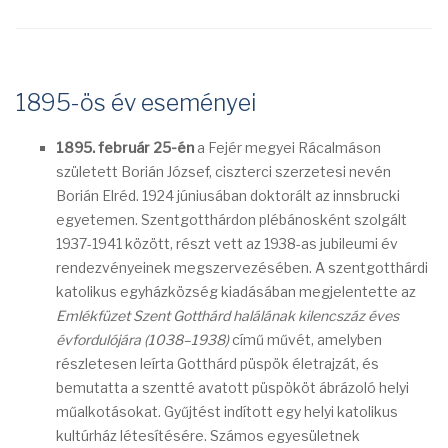
1895-ös év eseményei
1895. február 25-én
a Fejér megyei Rácalmáson
született Borián József, ciszterci szerzetesi nevén
Borián Elréd. 1924 júniusában doktorált az innsbrucki
egyetemen. Szentgotthárdon plébánosként szolgált
1937-1941 között, részt vett az 1938-as jubileumi év
rendezvényeinek megszervezésében. A szentgotthárdi
katolikus egyházközség kiadásában megjelentette az
Emlékfüzet Szent Gotthárd halálának kilencszáz éves
évfordulójára (1038–1938)
című művét, amelyben
részletesen leírta Gotthárd püspök életrajzát, és
bemutatta a szentté avatott püspököt ábrázoló helyi
műalkotásokat. Gyűjtést indított egy helyi katolikus
kultúrház létesítésére. Számos egyesületnek