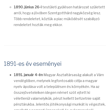
1890. június 26-i
testületi gyűlésen határozat született
arról, hogy a jövőben Szentgotthárd nagyközség lesz.
Több rendeletet, köztük a piac működését szabályzó
rendeletet hozták meg ekkor.
1891-es év eseményei
1891. január 4-én
Magyar Asztaltársaság alakult a Vám
vendéglőben, melynek legfontosabb célja a magyar
nyelv ápolása volt a településen és környékén. Ha az
összejöveteleiken idegen német szót ejtett ki
véletlenül valamelyikük, pénzt kellett befizetnie saját
pénztárukba. Jelentős jótékonysági munkát is végeztek,