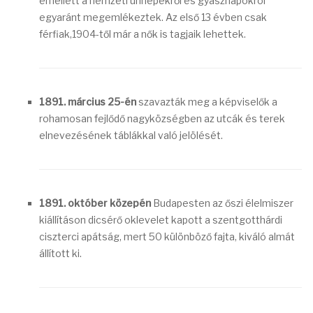
emellett a nemzeti ünnepekről és gyásznapokról
egyaránt megemlékeztek. Az első 13 évben csak
férfiak,1904-től már a nők is tagjaik lehettek.
1891. március 25-én
szavazták meg a képviselők a
rohamosan fejlődő nagyközségben az utcák és terek
elnevezésének táblákkal való jelölését.
1891. október közepén
Budapesten az őszi élelmiszer
kiállításon dicsérő oklevelet kapott a szentgotthárdi
ciszterci apátság, mert 50 különböző fajta, kiváló almát
állított ki.