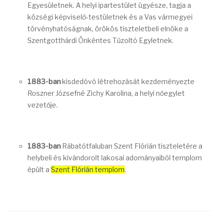
Egyesületnek. A helyi ipartestület ügyésze, tagja a
községi képviselő-testületnek és a Vas vármegyei
törvényhatóságnak, örökös tiszteletbeli elnöke a
Szentgotthárdi Önkéntes Tűzoltó Egyletnek.
1883-ban
kisdedóvó létrehozását kezdeményezte
Roszner Józsefné Zichy Karolina, a helyi nőegylet
vezetője.
1883-ban
Rábatótfaluban Szent Flórián tiszteletére a
helybeli és kivándorolt lakosai adományaiból templom
épült a
Szent Flórián templom
.