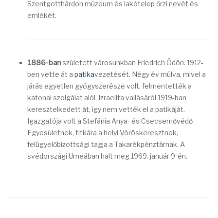
Szentgotthárdon múzeum és lakótelep őrzi nevét és
emlékét.
1886-ban
született városunkban Friedrich Ödön. 1912-
ben vette át a
patika
vezetését. Négy év múlva, mivel a
járás egyetlen gyógyszerésze volt, felmentették a
katonai szolgálat alól. Izraelita vallásáról 1919-ban
keresztelkedett át, így nem vették el a patikáját.
Igazgatója volt a Stefánia Anya- és Csecsemővédő
Egyesületnek, titkára a helyi Vöröskeresztnek,
felügyelőbizottsági tagja a Takarékpénztárnak. A
svédországi Umeában halt meg 1969. január 9-én.