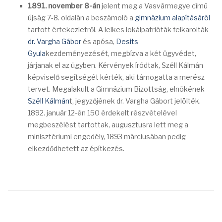
1891. november 8-án
jelent meg a Vasvármegye című
újság 7-8. oldalán a beszámoló a
gimnázium alapításáról
tartott értekezletről. A lelkes lokálpatrióták felkarolták
dr. Vargha Gábor
és apósa,
Desits
Gyula
kezdeményezését, megbízva a két ügyvédet,
járjanak el az ügyben. Kérvények íródtak, Széll Kálmán
képviselő segítségét kérték, aki támogatta a merész
tervet. Megalakult a Gimnázium Bizottság, elnökének
Széll Kálmán
t, jegyzőjének dr. Vargha Gábort jelölték.
1892. január 12-én 150 érdekelt részvételével
megbeszélést tartottak, augusztusra lett meg a
minisztériumi engedély, 1893 márciusában pedig
elkezdődhetett az építkezés.