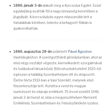
1886. január 3-án
alakult meg a Korcsolya Egylet. Ezzel
egyidejűleg avatták föl a nagy ünnepség keretében a
jégpályát. A korcsolyázás egyre népszerűbb lett a
fiatalabbak körében, telente a befagyott Rábán is
gyakorolhattak.
1886. augusztus 28-án
született
Pável Ágoston
Vashidegkúton. A szentgotthárdi gimnáziumban, ahol az
első négy osztályt végezte, kiemelkedett szorgalmával
és tudásával társai közül. Bölcsészdoktorként 1920-tól
egészen a haláláig Szombathelyen élt és dolgozott.
Életre hívta 1933-ban a Vasi Szemlét, melynek első
főszerkesztője lett. Kutatta a vend és magyar
nyelvészet és néprajz emlékeit. 75 évvel ezelőtt 1946.
január 2-án hunyt el, sírja a megyeszéhelyen Nemzeti
Emlékhely. Szombathelyen és Felsőszölnökön szobor,