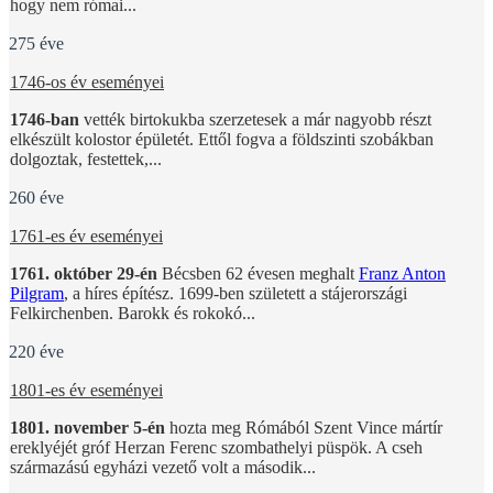
hogy nem római...
275 éve
1746-os év eseményei
1746-ban
vették birtokukba szerzetesek a már nagyobb részt
elkészült kolostor épületét. Ettől fogva a földszinti szobákban
dolgoztak, festettek,...
260 éve
1761-es év eseményei
1761. október 29-én
Bécsben 62 évesen meghalt
Franz Anton
Pilgram
, a híres építész. 1699-ben született a stájerországi
Felkirchenben. Barokk és rokokó...
220 éve
1801-es év eseményei
1801. november 5-én
hozta meg Rómából Szent Vince mártír
ereklyéjét gróf Herzan Ferenc szombathelyi püspök. A cseh
származású egyházi vezető volt a második...