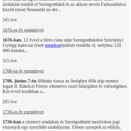
árokásást rendelt el Szentgotthárd és az akkori nevén Farkasdifalva
között (most Neumarkt an der...
345 éve
1676-os év eseményei
1676-ban
, 12 évvel a híres csata után Szentgotthárdon Széchényi
György kalocsai érsek
templom
építését rendelte el, melyhez 120
000 forintot...
315 éve
1706-os év eseményei
1706. június 7-én
állíttatta vissza az őrségben élők régi nemesi
jogait II. Rákóczi Ferenc elismerve ezzel hűségüket és vitézségüket.
Két évvel korábban a...
285 éve
1736-os év eseményei
1736-ban
a ciszterci uradalom és Szentgotthárd mezőváros jogi
viszonyát egy szerződés szabályozta. Ebben szerepelt az előírás,