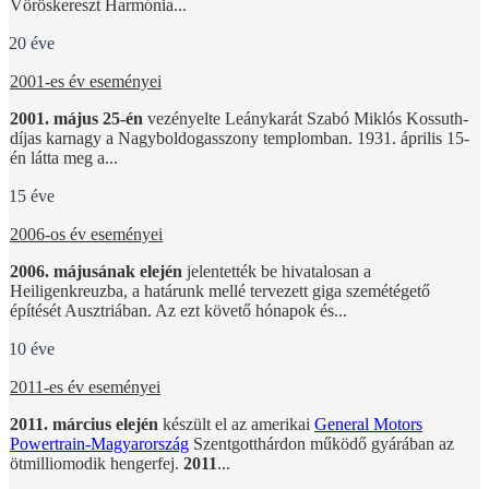
Vöröskereszt Harmónia...
20 éve
2001-es év eseményei
2001. május 25-én
vezényelte Leánykarát Szabó Miklós Kossuth-
díjas karnagy a Nagyboldogasszony templomban. 1931. április 15-
én látta meg a...
15 éve
2006-os év eseményei
2006. májusának elején
jelentették be hivatalosan a
Heiligenkreuzba, a határunk mellé tervezett giga szemétégető
építését Ausztriában. Az ezt követő hónapok és...
10 éve
2011-es év eseményei
2011. március elején
készült el az amerikai
General Motors
Powertrain-Magyarország
Szentgotthárdon működő gyárában az
ötmilliomodik hengerfej.
2011
...