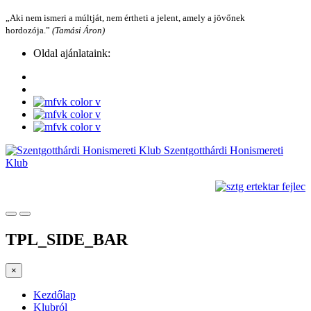
„Aki nem ismeri a múltját, nem értheti a jelent, amely a jövőnek
hordozója.”
(Tamási Áron)
Oldal ajánlataink:
Szentgotthárdi Honismereti
Klub
TPL_SIDE_BAR
×
Kezdőlap
Klubról