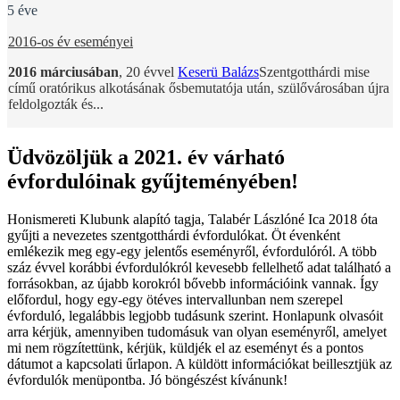
5 éve
2016-os év eseményei
2016 márciusában
, 20 évvel
Keserü Balázs
Szentgotthárdi mise
című oratórikus alkotásának ősbemutatója után, szülővárosában újra
feldolgozták és...
Üdvözöljük a 2021. év várható
évfordulóinak gyűjteményében!
Honismereti Klubunk alapító tagja, Talabér Lászlóné Ica 2018 óta
gyűjti a nevezetes szentgotthárdi évfordulókat. Öt évenként
emlékezik meg egy-egy jelentős eseményről, évfordulóról. A több
száz évvel korábbi évfordulókról kevesebb fellelhető adat található a
forrásokban, az újabb korokról bővebb információink vannak. Így
előfordul, hogy egy-egy ötéves intervallunban nem szerepel
évforduló, legalábbis legjobb tudásunk szerint. Honlapunk olvasóit
arra kérjük, amennyiben tudomásuk van olyan eseményről, amelyet
mi nem rögzítettünk, kérjük, küldjék el az eseményt és a pontos
dátumot a kapcsolati űrlapon. A küldött információkat beillesztjük az
évfordulók menüpontba. Jó böngészést kívánunk!