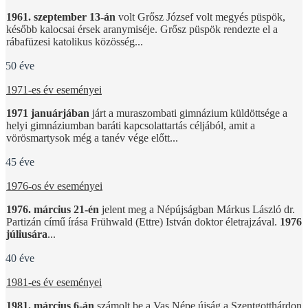
1961. szeptember 13-án
volt Grősz József volt megyés püspök,
később kalocsai érsek aranymiséje. Grősz püspök rendezte el a
rábafüzesi katolikus közösség...
50 éve
1971-es év eseményei
1971 januárjában
járt a muraszombati gimnázium küldöttsége a
helyi gimnáziumban baráti kapcsolattartás céljából, amit a
vörösmartysok még a tanév vége előtt...
45 éve
1976-os év eseményei
1976. március 21-én
jelent meg a Népújságban Márkus László dr.
Partizán című írása Frühwald (Ettre) István doktor életrajzával.
1976
júliusára
...
40 éve
1981-es év eseményei
1981. március 6-án
számolt be a Vas Népe újság a Szentgotthárdon