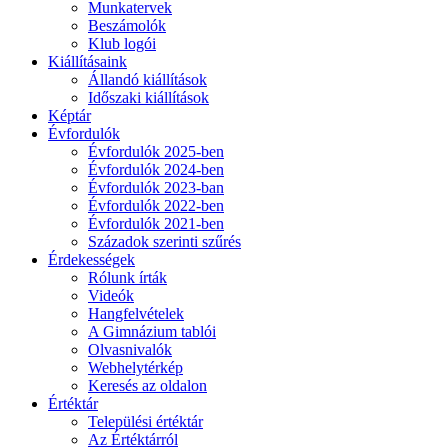
Munkatervek
Beszámolók
Klub logói
Kiállításaink
Állandó kiállítások
Időszaki kiállítások
Képtár
Évfordulók
Évfordulók 2025-ben
Évfordulók 2024-ben
Évfordulók 2023-ban
Évfordulók 2022-ben
Évfordulók 2021-ben
Századok szerinti szűrés
Érdekességek
Rólunk írták
Videók
Hangfelvételek
A Gimnázium tablói
Olvasnivalók
Webhelytérkép
Keresés az oldalon
Értéktár
Települési értéktár
Az Értéktárról