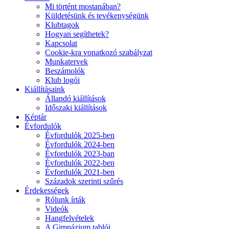
Mi történt mostanában?
Küldetésünk és tevékenységünk
Klubtagok
Hogyan segíthetek?
Kapcsolat
Cookie-kra vonatkozó szabályzat
Munkatervek
Beszámolók
Klub logói
Kiállításaink
Állandó kiállítások
Időszaki kiállítások
Képtár
Évfordulók
Évfordulók 2025-ben
Évfordulók 2024-ben
Évfordulók 2023-ban
Évfordulók 2022-ben
Évfordulók 2021-ben
Századok szerinti szűrés
Érdekességek
Rólunk írták
Videók
Hangfelvételek
A Gimnázium tablói