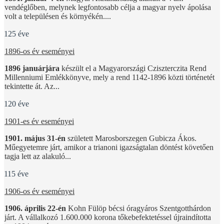
vendéglőben, melynek legfontosabb célja a magyar nyelv ápolása
volt a településen és környékén....
125 éve
1896-os év eseményei
1896 januárjára
készült el a Magyarországi Cziszterczita Rend
Millenniumi Emlékkönyve, mely a rend 1142-1896 közti történetét
tekintette át. Az...
120 éve
1901-es év eseményei
1901. május 31-én
született Marosborszegen Gubicza Ákos.
Műegyetemre járt, amikor a trianoni igazságtalan döntést követően
tagja lett az alakuló...
115 éve
1906-os év eseményei
1906. április 22-én
Kohn Fülöp bécsi óragyáros Szentgotthárdon
járt. A vállalkozó 1.600.000 korona tőkebefektetéssel újraindította