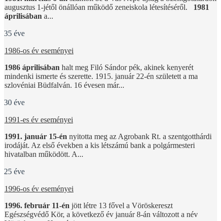
augusztus 1-jétől önállóan működő zeneiskola létesítéséről.
1981
áprilisában
a...
35 éve
1986-os év eseményei
1986 áprilisában
halt meg Filó Sándor pék, akinek kenyerét
mindenki ismerte és szerette. 1915. január 22-én született a ma
szlovéniai Büdfalván. 16 évesen már...
30 éve
1991-es év eseményei
1991. január 15-én
nyitotta meg az Agrobank Rt. a szentgotthárdi
irodáját. Az első években a kis létszámú bank a polgármesteri
hivatalban működött. A...
25 éve
1996-os év eseményei
1996. február 11-én
jött létre 13 fővel a Vöröskereszt
Egészségvédő Kör, a következő év január 8-án változott a név