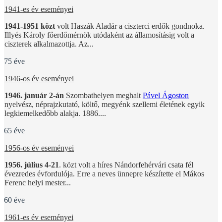
1941-es év eseményei
1941-1951 közt
volt Haszák Aladár a ciszterci erdők gondnoka.
Illyés Károly főerdőmérnök utódaként az államosításig volt a
ciszterek alkalmazottja. Az...
75 éve
1946-os év eseményei
1946. január 2-án
Szombathelyen meghalt
Pável Ágoston
nyelvész, néprajzkutató, költő, megyénk szellemi életének egyik
legkiemelkedőbb alakja. 1886....
65 éve
1956-os év eseményei
1956. július 4-21
. közt volt a híres Nándorfehérvári csata fél
évezredes évfordulója. Erre a neves ünnepre készítette el Mákos
Ferenc helyi mester...
60 éve
1961-es év eseményei