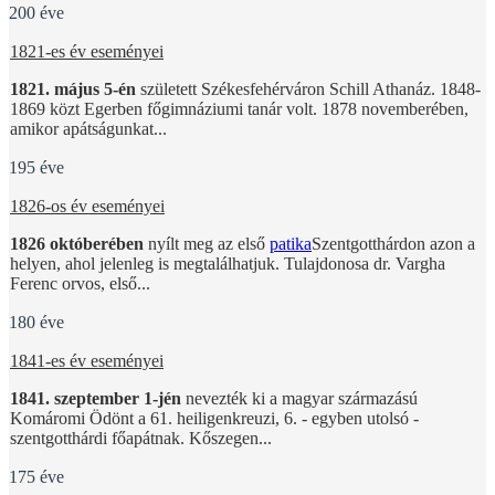
200 éve
1821-es év eseményei
1821. május 5-én
született Székesfehérváron Schill Athanáz. 1848-
1869 közt Egerben főgimnáziumi tanár volt. 1878 novemberében,
amikor apátságunkat...
195 éve
1826-os év eseményei
1826 októberében
nyílt meg az első
patika
Szentgotthárdon azon a
helyen, ahol jelenleg is megtalálhatjuk. Tulajdonosa dr. Vargha
Ferenc orvos, első...
180 éve
1841-es év eseményei
1841. szeptember 1-jén
nevezték ki a magyar származású
Komáromi Ödönt a 61. heiligenkreuzi, 6. - egyben utolsó -
szentgotthárdi főapátnak. Kőszegen...
175 éve