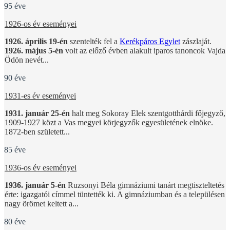
95 éve
1926-os év eseményei
1926. április 19-én
szentelték fel a
Kerékpáros Egylet
zászlaját.
1926. május 5-én
volt az előző évben alakult iparos tanoncok Vajda
Ödön nevét...
90 éve
1931-es év eseményei
1931. január 25-én
halt meg Sokoray Elek szentgotthárdi főjegyző,
1909-1927 közt a Vas megyei körjegyzők egyesületének elnöke.
1872-ben született...
85 éve
1936-os év eseményei
1936. január 5-én
Ruzsonyi Béla gimnáziumi tanárt megtiszteltetés
érte: igazgatói címmel tüntették ki. A gimnáziumban és a településen
nagy örömet keltett a...
80 éve