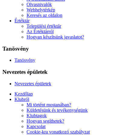
Olvasnivalók
Webhelytérkép
Keresés az oldalon
Értéktár
Települési értéktár
Az Értéktárról
Hogyan készítsünk javaslatot?
Tanösvény
Tanösvény
Nevezetes épületek
Nevezetes épületek
Kezdőlap
Klubról
Mi történt mostanában?
Küldetésünk és tevékenységünk
Klubtagok
Hogyan segíthetek?
Kapcsolat
Cookie-kra vonatkozó szabályzat