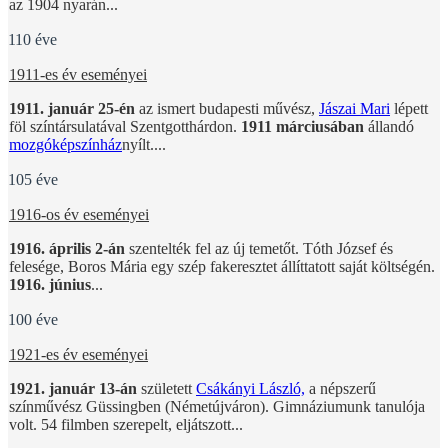
az 1904 nyarán...
110 éve
1911-es év eseményei
1911. január 25-én
az ismert budapesti művész,
Jászai Mari
lépett
föl színtársulatával Szentgotthárdon.
1911 márciusában
állandó
mozgóképszínház
nyílt....
105 éve
1916-os év eseményei
1916. április 2-án
szentelték fel az új temetőt. Tóth József és
felesége, Boros Mária egy szép fakeresztet állíttatott saját költségén.
1916. június
...
100 éve
1921-es év eseményei
1921. január 13-án
született
Csákányi László,
a népszerű
színművész Güssingben (Németújváron). Gimnáziumunk tanulója
volt. 54 filmben szerepelt, eljátszott...