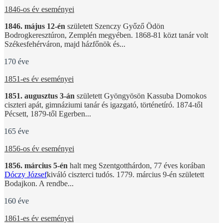
1846-os év eseményei
1846. május 12-én
született Szenczy Győző Ödön
Bodrogkeresztúron, Zemplén megyében. 1868-81 közt tanár volt
Székesfehérváron, majd házfőnök és...
170 éve
1851-es év eseményei
1851. augusztus 3-án
született Gyöngyösön Kassuba Domokos
ciszteri apát, gimnáziumi tanár és igazgató, történetíró. 1874-től
Pécsett, 1879-től Egerben...
165 éve
1856-os év eseményei
1856. március 5-én
halt meg Szentgotthárdon, 77 éves korában
Dóczy József
kiváló ciszterci tudós. 1779. március 9-én született
Bodajkon. A rendbe...
160 éve
1861-es év eseményei