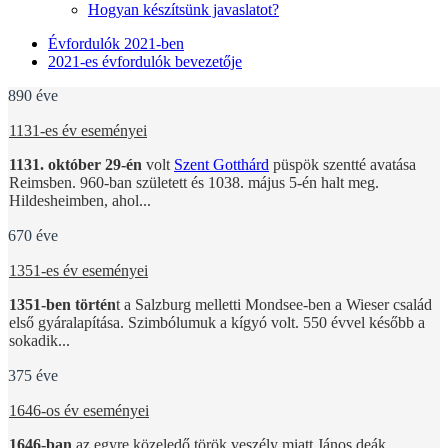
Hogyan készítsünk javaslatot?
Évfordulók 2021-ben
2021-es évfordulók bevezetője
890 éve
1131-es év eseményei
1131. október 29-én
volt
Szent Gotthárd
püspök szentté avatása
Reimsben. 960-ban született és 1038. május 5-én halt meg.
Hildesheimben, ahol...
670 éve
1351-es év eseményei
1351-ben történ
t a Salzburg melletti Mondsee-ben a Wieser család
első gyáralapítása. Szimbólumuk a kígyó volt. 550 évvel később a
sokadik...
375 éve
1646-os év eseményei
1646-ban
az egyre közeledő török veszély miatt János deák