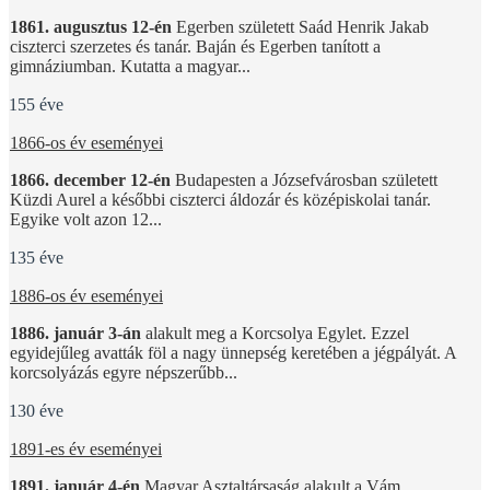
1861. augusztus 12-én
Egerben született Saád Henrik Jakab
ciszterci szerzetes és tanár. Baján és Egerben tanított a
gimnáziumban. Kutatta a magyar...
155 éve
1866-os év eseményei
1866. december 12-én
Budapesten a Józsefvárosban született
Küzdi Aurel a későbbi ciszterci áldozár és középiskolai tanár.
Egyike volt azon 12...
135 éve
1886-os év eseményei
1886. január 3-án
alakult meg a Korcsolya Egylet. Ezzel
egyidejűleg avatták föl a nagy ünnepség keretében a jégpályát. A
korcsolyázás egyre népszerűbb...
130 éve
1891-es év eseményei
1891. január 4-én
Magyar Asztaltársaság alakult a Vám