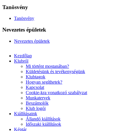
Tanösvény
Tanösvény
Nevezetes épületek
Nevezetes épületek
Kezdőlap
Klubról
Mi történt mostanában?
Küldetésünk és tevékenységünk
Klubtagok
Hogyan segíthetek?
Kapcsolat
Cookie-kra vonatkozó szabályzat
Munkatervek
Beszámolók
Klub logói
Kiállításaink
Állandó kiállítások
Időszaki kiállítások
Képtár