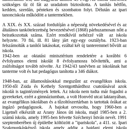
szükséges tíz öl fát az uradalom biztosította. A tanítás hétfőn,
kedden, szerdán, pénteken és szombaton folyt. Délután az ipari
tanonciskola működött a tantermekben.
A XIX. és XX. század fordulóján a népesség növekedésével és az
általános tankötelezettség bevezetésével (1868) párhuzamosan nőtt a
beiratkozottak száma. Ezért rendkívül nehézzé vált az iskola
helyzete. 70 fiú, ill. 81 lány járt egy-egy osztályba. 1923-ban
felszámolták a tanítói lakásokat, ezáltal két új tanteremmel bővült az
iskola.
1942-ben az oktatási minisztérium rendeletére a korábbi 6
évfolyamos elemi iskolát 8 évfolyamosra bővítették, ami a
zsúfoltságot tovább növelte. Az 1942/43 tanévben az iskolának hat
tanterme volt és hat pedagógus tanította a 346 diákot.
1948-ban, az államosításokkal megszűnt az evangélikus iskola.
1950-től Zsida és Kethely Szentgotthárdhoz csatolásával azok
iskolái is tagintézmények lettek. Az iskola nem tudta már fogadni a
gyerekeket, ezért a gimnáziumban, a volt Honvéd utcai laktanyában,
az evangélikus iskolában és a tűzoltószertárban is tartottak órákat az
ingázó pedagógusok. A bajokat orvosolta, hogy 1960-ben a
Ligetnél elkészült az Arany János úti iskola, majd 1985-ben a 2.
számú iskola, amely 1995-ben felvette Széchenyi István nevét. 1991
szeptemberében új épületbe költözött a "ipariskola", a 411. sz. Ipari
Szakmunkásképző iskola amely addig a hajdani elemi iskola