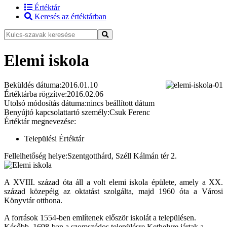
Értéktár
Keresés az értéktárban
Elemi iskola
Beküldés dátuma:
2016.01.10
Értéktárba rögzítve:
2016.02.06
Utolsó módosítás dátuma:
nincs beállított dátum
Benyújtó kapcsolattartó személy:
Csuk Ferenc
Értéktár megnevezése:
Települési Értéktár
Fellelhetőség helye:
Szentgotthárd, Széll Kálmán tér 2.
A XVIII. század óta áll a volt elemi iskola épülete, amely a XX.
század közepéig az oktatást szolgálta, majd 1960 óta a Városi
Könyvtár otthona.
A források 1554-ben említenek először iskolát a településen.
Később, 1698-ban a szomszédos településre Kethelyre jártak a