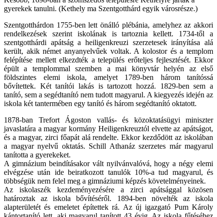
gyerekek tanulni. (Kethely ma Szentgotthárd egyik városrésze.)
Szentgotthárdon 1755-ben lett önálló plébánia, amelyhez az akkori
rendelkezések szerint iskolának is tartoznia kellett. 1734-től a
szentgotthárdi apátság a heiligenkreuzi szerzetesek irányítása alá
került, akik német anyanyelvűek voltak. A kolostor és a templom
felépítése mellett elkezdték a település erőteljes fejlesztését. Ekkor
épült a templommal szemben a mai könyvtár helyén az első
földszintes elemi iskola, amelyet 1789-ben három tanítóssá
bővítettek. Két tanítói lakás is tartozott hozzá. 1829-ben sem a
tanító, sem a segédtanító nem tudott magyarul. A kiegyezés idején az
iskola két tantermében egy tanító és három segédtanító oktatott.
1878-ban Trefort Ágoston vallás- és közoktatásügyi miniszter
javaslatára a magyar kormány Heiligenkreuztól elvette az apátságot,
és a magyar, zirci főapát alá rendelte. Ekkor kezdődött az iskolában
a magyar nyelvű oktatás. Schill Athanáz szerzetes már magyarul
tanította a gyerekeket.
A gimnázium beindításakor vált nyilvánvalóvá, hogy a négy elemi
elvégzése után ide beiratkozott tanulók 10%-a tud magyarul, és
többségük nem felel meg a gimnáziumi képzés követelményeinek.
Az iskolaszék kezdeményezésére a zirci apátsággal közösen
határoztak az iskola bővítéséről. 1894-ben növelték az iskola
alapterületét és emeletet építettek rá. Az új igazgató Pum Károly
kántortanító lett, aki magyarul tanított 43 évig. Az iskola fűtéséhez