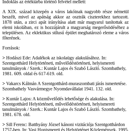
Indoklás az értéktárba történő felvétel mellett:
A XIX. század közepén a város lakóinak nagyobb része németül
beszélt, mivel az apátság akkor az osztrák ciszterekhez tartozott.
1878 után, a zirci apát irányítása alatt már magyarul tanítottak az
elemi iskolában, ez is hozzájárult a magyarság megerősödéséhez a
településen. Az eklektikus stílusú épület meghatározó eleme a város
főterének.
Források:
>
Hodászi Ede: Adalékok az iskolaügy alakulásához. In:
Szentgotthárd Helytörténeti, művelődéstörténeti, helyismereti
tanulmányok / Szerk.: Kuntár Lajos és Szabó László. Szombathely,
1981. 609. oldal és 617-619. old.
>
Vakarcs Kálmán A Szentgotthárd-muraszombati járás ismertetése.
Szombathely Vasvármegye Nyomdavállalat 1941. 132. old.
>
Kuntár Lajos: A közművelődés lehetősége és alakulása. In:
Szentgotthárd Helytörténeti, művelődéstörténeti, helyismereti
tanulmányok / Szerk.: Kuntár Lajos és Szabó László. Szombathely,
1981. 678. old.
>
Sill Ferenc: Batthyány József kánoni vizitációja Szentgotthárdon
1757-ben. In: Vasi Honismereti és Helytörténet Közlemények, 1995.