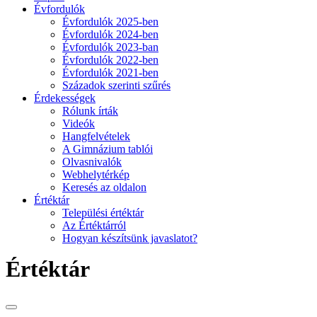
Évfordulók
Évfordulók 2025-ben
Évfordulók 2024-ben
Évfordulók 2023-ban
Évfordulók 2022-ben
Évfordulók 2021-ben
Századok szerinti szűrés
Érdekességek
Rólunk írták
Videók
Hangfelvételek
A Gimnázium tablói
Olvasnivalók
Webhelytérkép
Keresés az oldalon
Értéktár
Települési értéktár
Az Értéktárról
Hogyan készítsünk javaslatot?
Értéktár