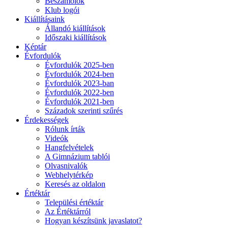
Beszámolók
Klub logói
Kiállításaink
Állandó kiállítások
Időszaki kiállítások
Képtár
Évfordulók
Évfordulók 2025-ben
Évfordulók 2024-ben
Évfordulók 2023-ban
Évfordulók 2022-ben
Évfordulók 2021-ben
Századok szerinti szűrés
Érdekességek
Rólunk írták
Videók
Hangfelvételek
A Gimnázium tablói
Olvasnivalók
Webhelytérkép
Keresés az oldalon
Értéktár
Települési értéktár
Az Értéktárról
Hogyan készítsünk javaslatot?