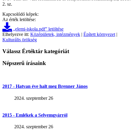
2. sz.
Kapcsolódó képek:
Az érték letöltése:
„elemi-iskola.pdf” letöltése
Elhelyezve itt:
Középületek, intézmények
|
Épített környezet
|
Kulturális örökség
Válassz Értéktár kategóriát
Népszerű írásaink
2017 - Hatvan éve halt meg Brenner János
2024. szeptember 26
2015 - Emlékek a Selyemgyárról
2024. szeptember 26