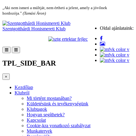
„Aki nem ismeri a múltját, nem értheti a jelent, amely a jövőnek
hordozója.”
(Tamási Áron)
Oldal ajánlataink:
Szentgotthárdi Honismereti Klub
TPL_SIDE_BAR
×
Kezdőlap
Klubról
Mi történt mostanában?
Küldetésünk és tevékenységünk
Klubtagok
Hogyan segíthetek?
Kapcsolat
Cookie-kra vonatkozó szabályzat
Munkatervek