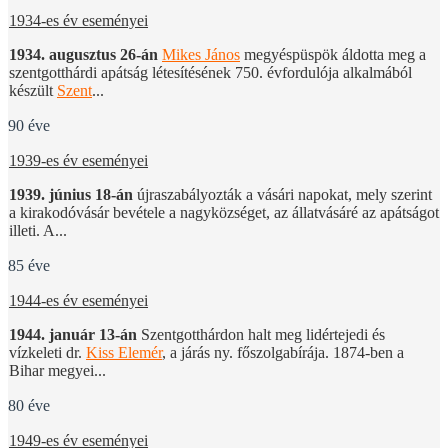
1934-es év eseményei
1934. augusztus 26-án
Mikes János
megyéspüspök áldotta meg a
szentgotthárdi apátság létesítésének 750. évfordulója alkalmából
készült
Szent
...
90 éve
1939-es év eseményei
1939. június 18-án
újraszabályozták a vásári napokat, mely szerint
a kirakodóvásár bevétele a nagyközséget, az állatvásáré az apátságot
illeti. A...
85 éve
1944-es év eseményei
1944. január 13-án
Szentgotthárdon halt meg lidértejedi és
vízkeleti dr.
Kiss Elemér
, a járás ny. főszolgabírája. 1874-ben a
Bihar megyei...
80 éve
1949-es év eseményei