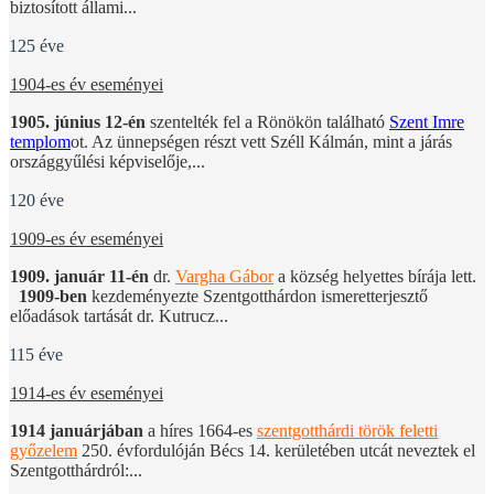
biztosított állami...
125 éve
1904-es év eseményei
1905. június 12-én
szentelték fel a Rönökön található
Szent Imre
templom
ot. Az ünnepségen részt vett Széll Kálmán, mint a járás
országgyűlési képviselője,...
120 éve
1909-es év eseményei
1909. január 11-én
dr.
Vargha Gábor
a község helyettes bírája lett.
1909-ben
kezdeményezte Szentgotthárdon ismeretterjesztő
előadások tartását dr. Kutrucz...
115 éve
1914-es év eseményei
1914 januárjában
a híres 1664-es
szentgotthárdi török feletti
győzelem
250. évfordulóján Bécs 14. kerületében utcát neveztek el
Szentgotthárdról:...