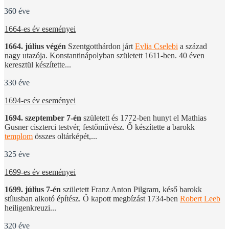
360 éve
1664-es év eseményei
1664. július végén
Szentgotthárdon járt
Evlia Cselebi
a század
nagy utazója. Konstantinápolyban született 1611-ben. 40 éven
keresztül készítette...
330 éve
1694-es év eseményei
1694. szeptember 7-én
született és 1772-ben hunyt el Mathias
Gusner ciszterci testvér, festőművész. Ő készítette a barokk
templom
összes oltárképét,...
325 éve
1699-es év eseményei
1699. július 7-én
született Franz Anton Pilgram, késő barokk
stílusban alkotó építész. Ő kapott megbízást 1734-ben
Robert Leeb
heiligenkreuzi...
320 éve