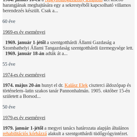
harangjának meghajtására egy a sekrestyéből kapcsolható villamos
berendezés készült. Csak a...
60 éve
1969-es év eseményei
1969. január 1-jétől
a szentgotthárdi Állami Gazdaság a
Szombathelyi Állami Tangazdaság szentgotthárdi üzemegysége lett.
1969. január 18-án
adták át a...
55 éve
1974-es év eseményei
1974. május 20-án
hunyt el dr.
Kalász Elek
ciszterci áldozópap és
történelem–latin szakos tanár Pannonhalmán. 1905. október 15-én
született a Borsod...
50 éve
1979-es év eseményei
1979. január 1-jétől
a megyei tanács határozata alapján általános
rehabilitációs kórházzá
alakult a szentgotthárdi tüdőgyógyintézet.