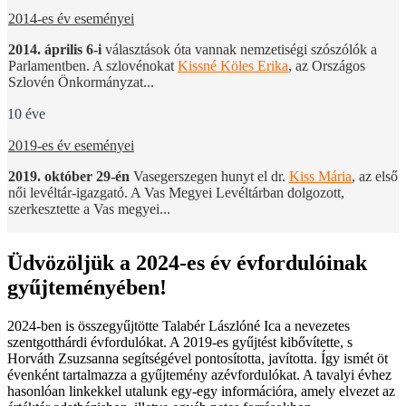
2014-es év eseményei
2014. április 6-i
választások óta vannak nemzetiségi szószólók a
Parlamentben. A szlovénokat
Kissné Köles Erika
, az Országos
Szlovén Önkormányzat...
10 éve
2019-es év eseményei
2019. október 29-én
Vasegerszegen hunyt el dr.
Kiss Mária
, az első
női levéltár-igazgató. A Vas Megyei Levéltárban dolgozott,
szerkesztette a Vas megyei...
Üdvözöljük a 2024-es év évfordulóinak
gyűjteményében!
2024-ben is összegyűjtötte Talabér Lászlóné Ica a nevezetes
szentgotthárdi évfordulókat. A 2019-es gyűjtést kibővítette, s
Horváth Zsuzsanna segítségével pontosította, javította. Így ismét öt
évenként tartalmazza a gyűjtemény azévfordulókat. A tavalyi évhez
hasonlóan linkekkel utalunk egy-egy információra, amely elvezet az