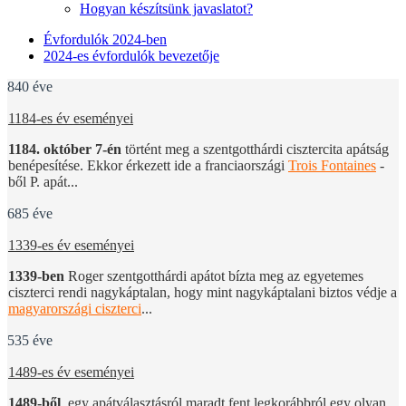
Hogyan készítsünk javaslatot?
Évfordulók 2024-ben
2024-es évfordulók bevezetője
840 éve
1184-es év eseményei
1184. október 7-én
történt meg a szentgotthárdi cisztercita apátság
benépesítése. Ekkor érkezett ide a franciaországi
Trois Fontaines
-
ből P. apát...
685 éve
1339-es év eseményei
1339-ben
Roger szentgotthárdi apátot bízta meg az egyetemes
ciszterci rendi nagykáptalan, hogy mint nagykáptalani biztos védje a
magyarországi ciszterci
...
535 éve
1489-es év eseményei
1489-ből
, egy apátválasztásról maradt fent legkorábbról egy olyan