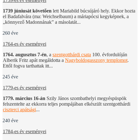
1739-es év eseményei
1739 júniusát követően
lett Mariabild búcsújáró hely. Ekkor hozta
el Badafalvára (ma: Weichselbaum) a máriapócsi kegyképnek, a
„könnyező Madonnának” a másolatát...
260 éve
1764-es év eseményei
1764. augusztus 7-én
, a
szentgotthárdi csata
100. évfordulóján
Alberik Fritz apát megáldotta a
Nagyboldogasszony templomot
.
Ettől fogva tarthattak itt...
245 éve
1779-es év eseményei
1779. március 16-án
Szily János szombathelyi megyéspüspök
felszentelte az ekkorra teljes pompájában elkészült szentgotthárdi
ciszterci apátsági
...
240 éve
1784-es év eseményei