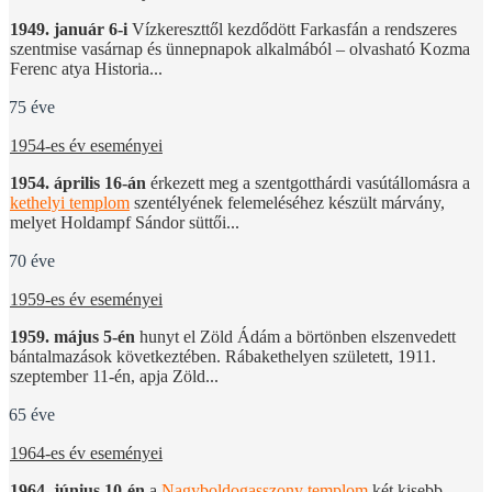
1949. január 6-i
Vízkereszttől kezdődött Farkasfán a rendszeres
szentmise vasárnap és ünnepnapok alkalmából – olvasható Kozma
Ferenc atya Historia...
75 éve
1954-es év eseményei
1954. április 16-án
érkezett meg a szentgotthárdi vasútállomásra a
kethelyi templom
szentélyének felemeléséhez készült márvány,
melyet Holdampf Sándor süttői...
70 éve
1959-es év eseményei
1959. május 5-én
hunyt el Zöld Ádám a börtönben elszenvedett
bántalmazások következtében. Rábakethelyen született, 1911.
szeptember 11-én, apja Zöld...
65 éve
1964-es év eseményei
1964. június 10-én
a
Nagyboldogasszony templom
két kisebb