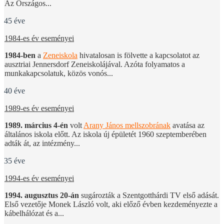
Az Országos...
45 éve
1984-es év eseményei
1984-ben
a
Zeneiskola
hivatalosan is fölvette a kapcsolatot az
ausztriai Jennersdorf Zeneiskolájával. Azóta folyamatos a
munkakapcsolatuk, közös vonós...
40 éve
1989-es év eseményei
1989. március 4-én
volt
Arany János mellszobrának
avatása az
általános iskola előtt. Az iskola új épületét 1960 szeptemberében
adták át, az intézmény...
35 éve
1994-es év eseményei
1994. augusztus 20-án
sugározták a Szentgotthárdi TV első adását.
Első vezetője Monek László volt, aki előző évben kezdeményezte a
kábelhálózat és a...