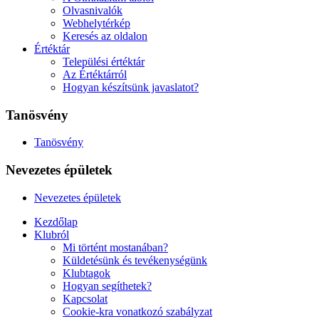
Olvasnivalók
Webhelytérkép
Keresés az oldalon
Értéktár
Települési értéktár
Az Értéktárról
Hogyan készítsünk javaslatot?
Tanösvény
Tanösvény
Nevezetes épületek
Nevezetes épületek
Kezdőlap
Klubról
Mi történt mostanában?
Küldetésünk és tevékenységünk
Klubtagok
Hogyan segíthetek?
Kapcsolat
Cookie-kra vonatkozó szabályzat