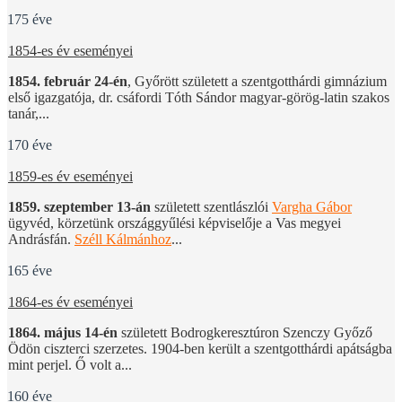
175 éve
1854-es év eseményei
1854. február 24-én
, Győrött született a szentgotthárdi gimnázium
első igazgatója, dr. csáfordi Tóth Sándor magyar-görög-latin szakos
tanár,...
170 éve
1859-es év eseményei
1859. szeptember 13-án
született szentlászlói
Vargha Gábor
ügyvéd, körzetünk országgyűlési képviselője a Vas megyei
Andrásfán.
Széll Kálmánhoz
...
165 éve
1864-es év eseményei
1864. május 14-én
született Bodrogkeresztúron Szenczy Győző
Ödön ciszterci szerzetes. 1904-ben került a szentgotthárdi apátságba
mint perjel. Ő volt a...
160 éve