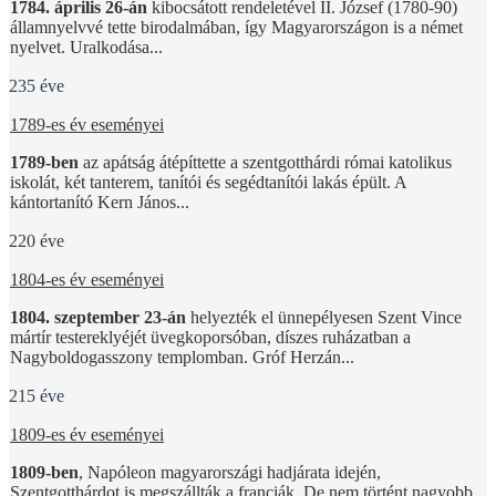
1784. április 26-án
kibocsátott rendeletével II. József (1780-90)
államnyelvvé tette birodalmában, így Magyarországon is a német
nyelvet. Uralkodása...
235 éve
1789-es év eseményei
1789-ben
az apátság átépíttette a szentgotthárdi római katolikus
iskolát, két tanterem, tanítói és segédtanítói lakás épült. A
kántortanító Kern János...
220 éve
1804-es év eseményei
1804. szeptember 23-án
helyezték el ünnepélyesen Szent Vince
mártír testereklyéjét üvegkoporsóban, díszes ruházatban a
Nagyboldogasszony templomban. Gróf Herzán...
215 éve
1809-es év eseményei
1809-ben
, Napóleon magyarországi hadjárata idején,
Szentgotthárdot is megszállták a franciák. De nem történt nagyobb