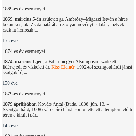
1869-es év eseményei
1869. március 5-én
született gr. Ambrózy–Migazzi István a híres
botanikus, aki Zsida határában 3 olyan növényt is talált, melyek
csak itt honosak:...
155 éve
1874-es év eseményei
1874. március 1-jén
, a Bihar megyei Alsólugoson született
lidértejedi és vízkeleti dr.
Kiss Elemér
. 1902-től szentgotthárdi járási
szolgabíró,...
150 éve
1879-es év eseményei
1879 áprilisában
Kováts Antal (Buda, 1838. jún. 13. –
Szentgotthárd, 1908) városbíró hársfasort ültettetett a templom előtti
téren a királyi pár...
145 éve