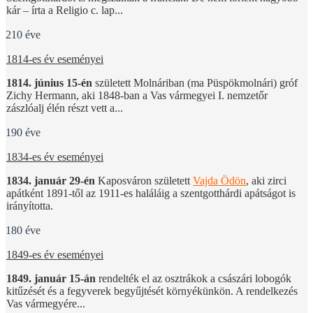
kár – írta a Religio c. lap...
210 éve
1814-es év eseményei
1814. június 15-én
született Molnáriban (ma Püspökmolnári) gróf
Zichy Hermann, aki 1848-ban a Vas vármegyei I. nemzetőr
zászlóalj élén részt vett a...
190 éve
1834-es év eseményei
1834. január 29-én
Kaposváron született
Vajda Ödön
, aki zirci
apátként 1891-től az 1911-es haláláig a szentgotthárdi apátságot is
irányította.
180 éve
1849-es év eseményei
1849. január 15-án
rendelték el az osztrákok a császári lobogók
kitűzését és a fegyverek begyűjtését környékünkön. A rendelkezés
Vas vármegyére...