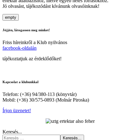
értéktár adatbázishoz, illetve egyéb netes forrásokhoz.
Jó olvasást, tájékozódást kívánunk olvasóinknak!
empty
Jöjjön, látogasson meg minket!
Friss híreinkről a Klub nyilvános
facebook-oldalán
tájékoztatjuk az érdeklődőket!
Kapcsolat a klubunkkal
Telefon: (+36) 94/380-113 (könyvtár)
Mobil: (+36) 30/575-0893 (Molnár Piroska)
Írjon üzenetet!
Keresés...
Keresés...