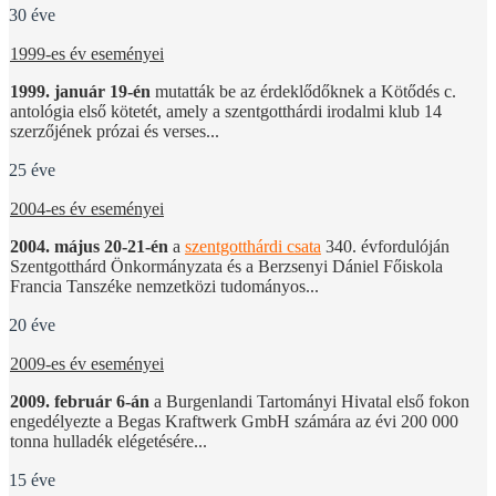
30 éve
1999-es év eseményei
1999. január 19-én
mutatták be az érdeklődőknek a Kötődés c.
antológia első kötetét, amely a szentgotthárdi irodalmi klub 14
szerzőjének prózai és verses...
25 éve
2004-es év eseményei
2004. május 20-21-én
a
szentgotthárdi csata
340. évfordulóján
Szentgotthárd Önkormányzata és a Berzsenyi Dániel Főiskola
Francia Tanszéke nemzetközi tudományos...
20 éve
2009-es év eseményei
2009. február 6-án
a Burgenlandi Tartományi Hivatal első fokon
engedélyezte a Begas Kraftwerk GmbH számára az évi 200 000
tonna hulladék elégetésére...
15 éve