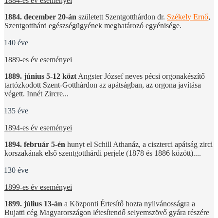
1884-es év eseményei
1884. december 20-án
született Szentgotthárdon dr.
Székely Ernő
,
Szentgotthárd egészségügyének meghatározó egyénisége.
140 éve
1889-es év eseményei
1889. június 5-12 közt
Angster József neves pécsi orgonakészítő
tartózkodott Szent-Gotthárdon az apátságban, az orgona javítása
végett. Innét Zircre...
135 éve
1894-es év eseményei
1894. február 5-én
hunyt el Schill Athanáz, a ciszterci apátság zirci
korszakának első szentgotthárdi perjele (1878 és 1886 között)....
130 éve
1899-es év eseményei
1899. július 13-án
a Központi Értesítő hozta nyilvánosságra a
Bujatti cég Magyarországon létesítendő selyemszövő gyára részére