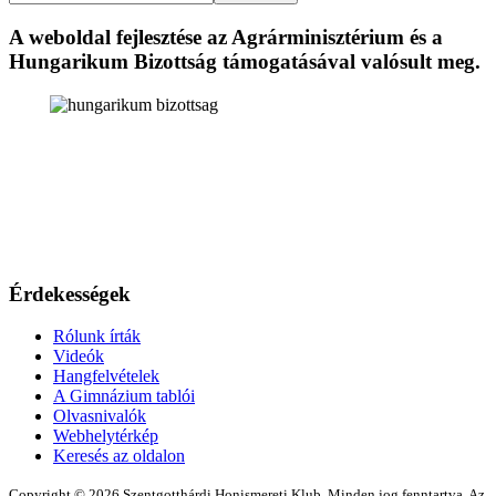
A weboldal fejlesztése az Agrárminisztérium és a
Hungarikum Bizottság támogatásával valósult meg.
Érdekességek
Rólunk írták
Videók
Hangfelvételek
A Gimnázium tablói
Olvasnivalók
Webhelytérkép
Keresés az oldalon
Copyright © 2026 Szentgotthárdi Honismereti Klub. Minden jog fenntartva. Az