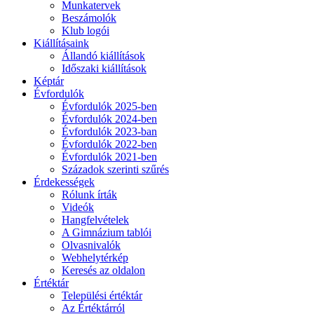
Munkatervek
Beszámolók
Klub logói
Kiállításaink
Állandó kiállítások
Időszaki kiállítások
Képtár
Évfordulók
Évfordulók 2025-ben
Évfordulók 2024-ben
Évfordulók 2023-ban
Évfordulók 2022-ben
Évfordulók 2021-ben
Századok szerinti szűrés
Érdekességek
Rólunk írták
Videók
Hangfelvételek
A Gimnázium tablói
Olvasnivalók
Webhelytérkép
Keresés az oldalon
Értéktár
Települési értéktár
Az Értéktárról