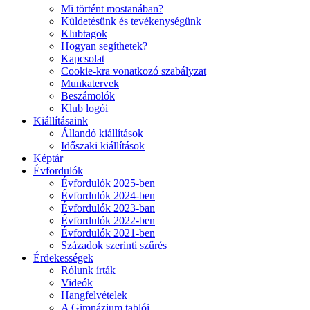
Mi történt mostanában?
Küldetésünk és tevékenységünk
Klubtagok
Hogyan segíthetek?
Kapcsolat
Cookie-kra vonatkozó szabályzat
Munkatervek
Beszámolók
Klub logói
Kiállításaink
Állandó kiállítások
Időszaki kiállítások
Képtár
Évfordulók
Évfordulók 2025-ben
Évfordulók 2024-ben
Évfordulók 2023-ban
Évfordulók 2022-ben
Évfordulók 2021-ben
Századok szerinti szűrés
Érdekességek
Rólunk írták
Videók
Hangfelvételek
A Gimnázium tablói