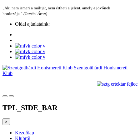
„Aki nem ismeri a múltját, nem értheti a jelent, amely a jövőnek
hordozója.”
(Tamási Áron)
Oldal ajánlataink:
Szentgotthárdi Honismereti
Klub
TPL_SIDE_BAR
×
Kezdőlap
Klubról