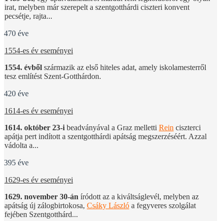
irat, melyben már szerepelt a szentgotthárdi ciszteri konvent
pecsétje, rajta...
470 éve
1554-es év eseményei
1554. évből
származik az első hiteles adat, amely iskolamesterről
tesz említést Szent-Gotthárdon.
420 éve
1614-es év eseményei
1614. október 23-i
beadványával a Graz melletti
Rein
ciszterci
apátja pert indított a szentgotthárdi apátság megszerzéséért. Azzal
vádolta a...
395 éve
1629-es év eseményei
1629. november 30-án
íródott az a kiváltságlevél, melyben az
apátság új zálogbirtokosa,
Csáky László
a fegyveres szolgálat
fejében Szentgotthárd...