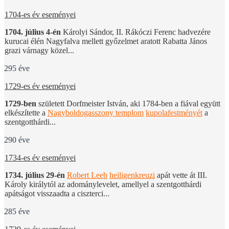
1704-es év eseményei
1704. július 4-én
Károlyi Sándor, II. Rákóczi Ferenc hadvezére
kurucai élén Nagyfalva mellett győzelmet aratott Rabatta János
grazi várnagy közel...
295 éve
1729-es év eseményei
1729-ben
született Dorfmeister István, aki 1784-ben a fiával együtt
elkészítette a
Nagyboldogasszony templom
kupolafestményét
a
szentgotthárdi...
290 éve
1734-es év eseményei
1734. július 29-én
Robert Leeb
heiligenkreuzi
apát vette át III.
Károly királytól az adománylevelet, amellyel a szentgotthárdi
apátságot visszaadta a ciszterci...
285 éve