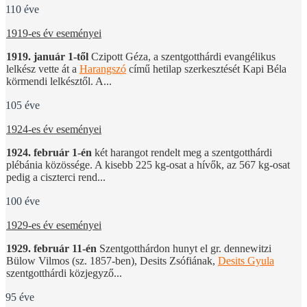
110 éve
1919-es év eseményei
1919. január 1-től
Czipott Géza, a szentgotthárdi evangélikus
lelkész vette át a
Harangszó
című hetilap szerkesztését Kapi Béla
körmendi lelkésztől. A...
105 éve
1924-es év eseményei
1924. február 1-én
két harangot rendelt meg a szentgotthárdi
plébánia közössége. A kisebb 225 kg-osat a hívők, az 567 kg-osat
pedig a ciszterci rend...
100 éve
1929-es év eseményei
1929. február 11-én
Szentgotthárdon hunyt el gr. dennewitzi
Bülow Vilmos (sz. 1857-ben), Desits Zsófiának,
Desits Gyula
szentgotthárdi közjegyző...
95 éve