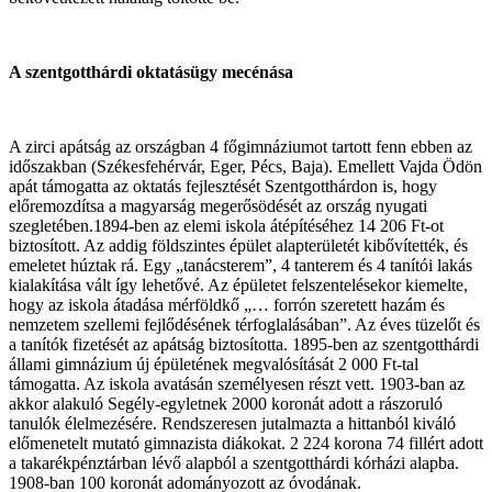
A szentgotthárdi oktatásügy mecénása
A zirci apátság az országban 4 főgimnáziumot tartott fenn ebben az
időszakban (Székesfehérvár, Eger, Pécs, Baja). Emellett Vajda Ödön
apát támogatta az oktatás fejlesztését Szentgotthárdon is, hogy
előremozdítsa a magyarság megerősödését az ország nyugati
szegletében.1894-ben az elemi iskola átépítéséhez 14 206 Ft-ot
biztosított. Az addig földszintes épület alapterületét kibővítették, és
emeletet húztak rá. Egy „tanácsterem”, 4 tanterem és 4 tanítói lakás
kialakítása vált így lehetővé. Az épületet felszentelésekor kiemelte,
hogy az iskola átadása mérföldkő „… forrón szeretett hazám és
nemzetem szellemi fejlődésének térfoglalásában”. Az éves tüzelőt és
a tanítók fizetését az apátság biztosította. 1895-ben az szentgotthárdi
állami gimnázium új épületének megvalósítását 2 000 Ft-tal
támogatta. Az iskola avatásán személyesen részt vett. 1903-ban az
akkor alakuló Segély-egyletnek 2000 koronát adott a rászoruló
tanulók élelmezésére. Rendszeresen jutalmazta a hittanból kiváló
előmenetelt mutató gimnazista diákokat. 2 224 korona 74 fillért adott
a takarékpénztárban lévő alapból a szentgotthárdi kórházi alapba.
1908-ban 100 koronát adományozott az óvodának.