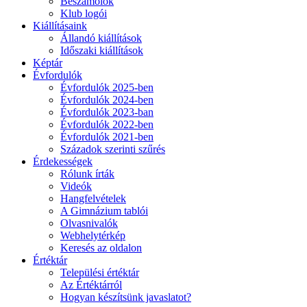
Beszámolók
Klub logói
Kiállításaink
Állandó kiállítások
Időszaki kiállítások
Képtár
Évfordulók
Évfordulók 2025-ben
Évfordulók 2024-ben
Évfordulók 2023-ban
Évfordulók 2022-ben
Évfordulók 2021-ben
Századok szerinti szűrés
Érdekességek
Rólunk írták
Videók
Hangfelvételek
A Gimnázium tablói
Olvasnivalók
Webhelytérkép
Keresés az oldalon
Értéktár
Települési értéktár
Az Értéktárról
Hogyan készítsünk javaslatot?