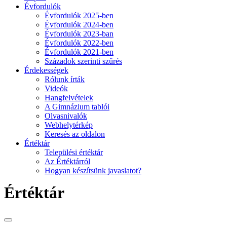
Évfordulók
Évfordulók 2025-ben
Évfordulók 2024-ben
Évfordulók 2023-ban
Évfordulók 2022-ben
Évfordulók 2021-ben
Századok szerinti szűrés
Érdekességek
Rólunk írták
Videók
Hangfelvételek
A Gimnázium tablói
Olvasnivalók
Webhelytérkép
Keresés az oldalon
Értéktár
Települési értéktár
Az Értéktárról
Hogyan készítsünk javaslatot?
Értéktár