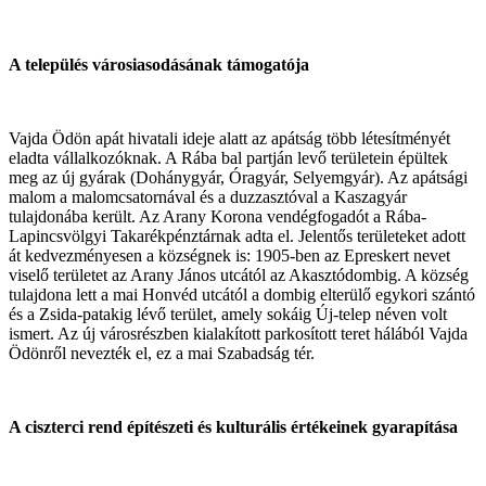
A település városiasodásának támogatója
Vajda Ödön apát hivatali ideje alatt az apátság több létesítményét
eladta vállalkozóknak. A Rába bal partján levő területein épültek
meg az új gyárak (Dohánygyár, Óragyár, Selyemgyár). Az apátsági
malom a malomcsatornával és a duzzasztóval a Kaszagyár
tulajdonába került. Az Arany Korona vendégfogadót a Rába-
Lapincsvölgyi Takarékpénztárnak adta el. Jelentős területeket adott
át kedvezményesen a községnek is: 1905-ben az Epreskert nevet
viselő területet az Arany János utcától az Akasztódombig. A község
tulajdona lett a mai Honvéd utcától a dombig elterülő egykori szántó
és a Zsida-patakig lévő terület, amely sokáig Új-telep néven volt
ismert. Az új városrészben kialakított parkosított teret hálából Vajda
Ödönről nevezték el, ez a mai Szabadság tér.
A ciszterci rend építészeti és kulturális értékeinek gyarapítása