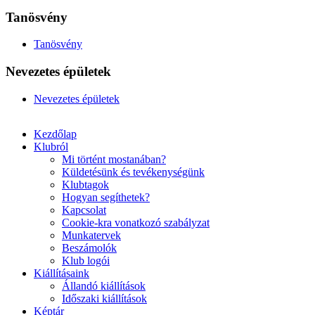
Tanösvény
Tanösvény
Nevezetes épületek
Nevezetes épületek
Kezdőlap
Klubról
Mi történt mostanában?
Küldetésünk és tevékenységünk
Klubtagok
Hogyan segíthetek?
Kapcsolat
Cookie-kra vonatkozó szabályzat
Munkatervek
Beszámolók
Klub logói
Kiállításaink
Állandó kiállítások
Időszaki kiállítások
Képtár