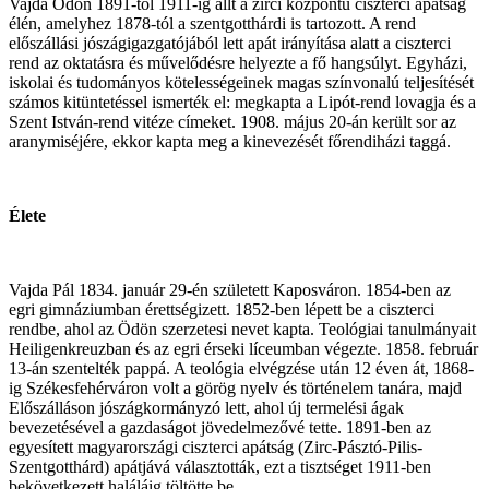
Vajda Ödön 1891-től 1911-ig állt a zirci központú ciszterci apátság
élén, amelyhez 1878-tól a szentgotthárdi is tartozott. A rend
előszállási jószágigazgatójából lett apát irányítása alatt a ciszterci
rend az oktatásra és művelődésre helyezte a fő hangsúlyt. Egyházi,
iskolai és tudományos kötelességeinek magas színvonalú teljesítését
számos kitüntetéssel ismerték el: megkapta a Lipót-rend lovagja és a
Szent István-rend vitéze címeket. 1908. május 20-án került sor az
aranymiséjére, ekkor kapta meg a kinevezését főrendiházi taggá.
Élete
Vajda Pál 1834. január 29-én született Kaposváron. 1854-ben az
egri gimnáziumban érettségizett. 1852-ben lépett be a ciszterci
rendbe, ahol az Ödön szerzetesi nevet kapta. Teológiai tanulmányait
Heiligenkreuzban és az egri érseki líceumban végezte. 1858. február
13-án szentelték pappá. A teológia elvégzése után 12 éven át, 1868-
ig Székesfehérváron volt a görög nyelv és történelem tanára, majd
Előszálláson jószágkormányzó lett, ahol új termelési ágak
bevezetésével a gazdaságot jövedelmezővé tette. 1891-ben az
egyesített magyarországi ciszterci apátság (Zirc-Pásztó-Pilis-
Szentgotthárd) apátjává választották, ezt a tisztséget 1911-ben
bekövetkezett haláláig töltötte be.