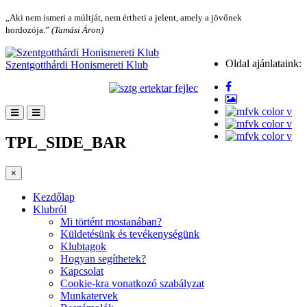
„Aki nem ismeri a múltját, nem értheti a jelent, amely a jövőnek
hordozója.”
(Tamási Áron)
Oldal ajánlataink:
Szentgotthárdi Honismereti Klub
TPL_SIDE_BAR
×
Kezdőlap
Klubról
Mi történt mostanában?
Küldetésünk és tevékenységünk
Klubtagok
Hogyan segíthetek?
Kapcsolat
Cookie-kra vonatkozó szabályzat
Munkatervek