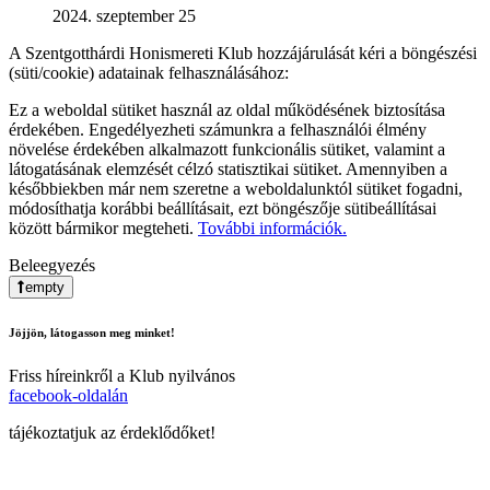
2024. szeptember 25
A Szentgotthárdi Honismereti Klub hozzájárulását kéri a böngészési
(süti/cookie) adatainak felhasználásához:
Ez a weboldal sütiket használ az oldal működésének biztosítása
érdekében. Engedélyezheti számunkra a felhasználói élmény
növelése érdekében alkalmazott funkcionális sütiket, valamint a
látogatásának elemzését célzó statisztikai sütiket. Amennyiben a
későbbiekben már nem szeretne a weboldalunktól sütiket fogadni,
módosíthatja korábbi beállításait, ezt böngészője sütibeállításai
között bármikor megteheti.
További információk.
Beleegyezés
empty
Jöjjön, látogasson meg minket!
Friss híreinkről a Klub nyilvános
facebook-oldalán
tájékoztatjuk az érdeklődőket!