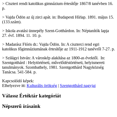
> Ciszteri rendi katolikus gimnázium értesítője 1867/8 tanévben 16.
p.
> Vajda Ödön az új zirci apát. in: Budapesti Hírlap. 1891. május 15.
(133.szám).
> Iskola avatási ünnepély Szent-Gotthárdon. In: Néptanítók lapja
27. évf. 1894. 11. 10. p.
> Madarász Flóris dr.: Vajda Ödön. In: A ciszterci rend egri
katolikus főgimnáziumának értesítője az 1911-1912 tanévről 7-27. p.
> Szilágyi István: A városkép alakítása az 1800-as évektől. In:
Szentgotthárd : Helytörténeti, művelődéstörténeti, helyismereti
tanulmányok. Szombathely, 1981. Szentgotthárd Nagyközség
Tanácsa. 541-584. p.
Kapcsolódó képek:
Elhelyezve itt:
Kulturális örökség
|
Szentgotthárd nagyjai
Válassz Értéktár kategóriát
Népszerű írásaink