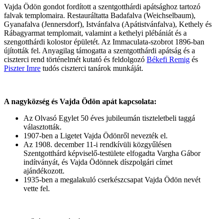
Vajda Ödön gondot fordított a szentgotthárdi apátsághoz tartozó
falvak templomaira. Restauráltatta Badafalva (Weichselbaum),
Gyanafalva (Jennersdorf), Istvánfalva (Apátistvánfalva), Kethely és
Rábagyarmat templomait, valamint a kethelyi plébániát és a
szengotthárdi kolostor épületét. Az Immaculata-szobrot 1896-ban
újították fel. Anyagilag támogatta a szentgotthárdi apátság és a
ciszterci rend történelmét kutató és feldolgozó
Békefi Remig
és
Piszter Imre
tudós ciszterci tanárok munkáját.
A nagyközség és Vajda Ödön apát kapcsolata:
Az Olvasó Egylet 50 éves jubileumán tiszteletbeli taggá
választották.
1907-ben a Ligetet Vajda Ödönről nevezték el.
Az 1908. december 11-i rendkívüli közgyűlésen
Szentgotthárd képviselő-testülete elfogadta Vargha Gábor
indítványát, és Vajda Ödönnek díszpolgári címet
ajándékozott.
1935-ben a megalakuló cserkészcsapat Vajda Ödön nevét
vette fel.