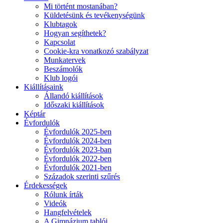
Mi történt mostanában?
Küldetésünk és tevékenységünk
Klubtagok
Hogyan segíthetek?
Kapcsolat
Cookie-kra vonatkozó szabályzat
Munkatervek
Beszámolók
Klub logói
Kiállításaink
Állandó kiállítások
Időszaki kiállítások
Képtár
Évfordulók
Évfordulók 2025-ben
Évfordulók 2024-ben
Évfordulók 2023-ban
Évfordulók 2022-ben
Évfordulók 2021-ben
Századok szerinti szűrés
Érdekességek
Rólunk írták
Videók
Hangfelvételek
A Gimnázium tablói