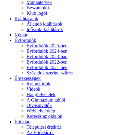
Munkatervek
Beszámolók
Klub logói
Kiállításaink
Állandó kiállítások
Időszaki kiállítások
Képtár
Évfordulók
Évfordulók 2025-ben
Évfordulók 2024-ben
Évfordulók 2023-ban
Évfordulók 2022-ben
Évfordulók 2021-ben
Századok szerinti szűrés
Érdekességek
Rólunk írták
Videók
Hangfelvételek
A Gimnázium tablói
Olvasnivalók
Webhelytérkép
Keresés az oldalon
Értéktár
Települési értéktár
Az Értéktárról