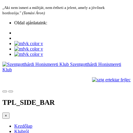
„Aki nem ismeri a múltját, nem értheti a jelent, amely a jövőnek
hordozója.”
(Tamási Áron)
Oldal ajánlataink:
Szentgotthárdi Honismereti
Klub
TPL_SIDE_BAR
×
Kezdőlap
Klubról