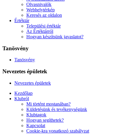
Olvasnivalók
Webhelytérkép
Keresés az oldalon
Értéktár
Települési értéktár
Az Értéktárról
Hogyan készítsünk javaslatot?
Tanösvény
Tanösvény
Nevezetes épületek
Nevezetes épületek
Kezdőlap
Klubról
Mi történt mostanában?
Küldetésünk és tevékenységünk
Klubtagok
Hogyan segíthetek?
Kapcsolat
Cookie-kra vonatkozó szabályzat