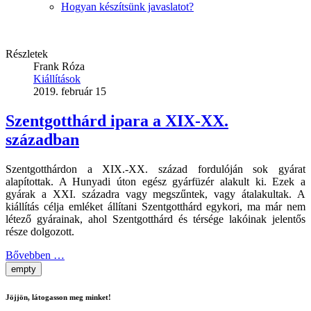
Hogyan készítsünk javaslatot?
Részletek
Frank Róza
Kiállítások
2019. február 15
Szentgotthárd ipara a XIX-XX.
században
Szentgotthárdon a XIX.-XX. század fordulóján sok gyárat
alapítottak. A Hunyadi úton egész gyárfüzér alakult ki. Ezek a
gyárak a XXI. századra vagy megszűntek, vagy átalakultak. A
kiállítás célja emléket állítani Szentgotthárd egykori, ma már nem
létező gyárainak, ahol Szentgotthárd és térsége lakóinak jelentős
része dolgozott.
Bővebben …
empty
Jöjjön, látogasson meg minket!