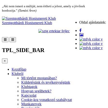
„Aki nem ismeri a múltját, nem értheti a jelent, amely a jövőnek
hordozója.”
(Tamási Áron)
Oldal ajánlataink:
Szentgotthárdi Honismereti Klub
TPL_SIDE_BAR
×
Kezdőlap
Klubról
Mi történt mostanában?
Küldetésünk és tevékenységünk
Klubtagok
Hogyan segíthetek?
Kapcsolat
Cookie-kra vonatkozó szabályzat
Munkatervek