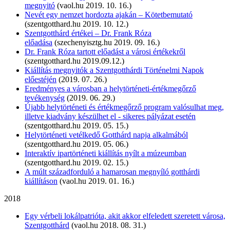
megnyitó
(vaol.hu 2019. 10. 16.)
Nevét egy nemzet hordozta ajakán – Kötetbemutató
(szentgotthard.hu 2019. 10. 12.)
Szentgotthárd értékei – Dr. Frank Róza
előadása
(szechenyisztg.hu 2019. 09. 16.)
Dr. Frank Róza tartott előadást a városi értékekről
(szentgotthard.hu 2019.09.12.)
Kiállítás megnyitók a Szentgotthárdi Történelmi Napok
előestéjén
(2019. 07. 26.)
Eredményes a városban a helytörténeti-értékmegőrző
tevékenység
(2019. 06. 29.)
Újabb helytörténeti és értékmegőrző program valósulhat meg,
illetve kiadvány készülhet el - sikeres pályázat esetén
(szentgotthard.hu 2019. 05. 15.)
Helytörténeti vetélkedő Gotthárd napja alkalmából
(szentgotthard.hu 2019. 05. 06.)
Interaktív ipartörténeti kiállítás nyílt a múzeumban
(szentgotthard.hu 2019. 02. 15.)
A múlt századforduló a hamarosan megnyíló gotthárdi
kiállításon
(vaol.hu 2019. 01. 16.)
2018
Egy vérbeli lokálpatrióta, akit akkor elfeledett szeretett városa,
Szentgotthárd
(vaol.hu 2018. 08. 31.)