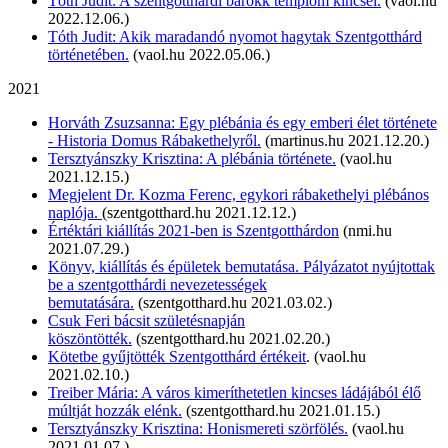
Tóth Judit: A szentgotthárdi barokk templom kincsei.
(vaol.hu
2022.12.06.)
Tóth Judit: Akik maradandó nyomot hagytak Szentgotthárd
történetében.
(vaol.hu 2022.05.06.)
2021
Horváth Zsuzsanna: Egy plébánia és egy emberi élet története
- Historia Domus Rábakethelyről.
(martinus.hu 2021.12.20.)
Tersztyánszky Krisztina: A plébánia története.
(vaol.hu
2021.12.15.)
Megjelent Dr. Kozma Ferenc, egykori rábakethelyi plébános
naplója.
(szentgotthard.hu 2021.12.12.)
Értéktári kiállítás 2021-ben is Szentgotthárdon
(nmi.hu
2021.07.29.)
Könyv, kiállítás és épületek bemutatása. Pályázatot nyújtottak
be a szentgotthárdi nevezetességek
bemutatására.
(szentgotthard.hu 2021.03.02.)
Csuk Feri bácsit születésnapján
köszöntötték.
(szentgotthard.hu 2021.02.20.)
Kötetbe gyűjtötték Szentgotthárd értékeit
. (vaol.hu
2021.02.10.)
Treiber Mária: A város kimeríthetetlen kincses ládájából élő
múltját hozzák elénk.
(szentgotthard.hu 2021.01.15.)
Tersztyánszky Krisztina: Honismereti szörfölés.
(vaol.hu
2021.01.07.)