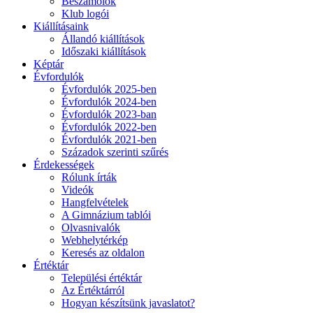
Beszámolók
Klub logói
Kiállításaink
Állandó kiállítások
Időszaki kiállítások
Képtár
Évfordulók
Évfordulók 2025-ben
Évfordulók 2024-ben
Évfordulók 2023-ban
Évfordulók 2022-ben
Évfordulók 2021-ben
Századok szerinti szűrés
Érdekességek
Rólunk írták
Videók
Hangfelvételek
A Gimnázium tablói
Olvasnivalók
Webhelytérkép
Keresés az oldalon
Értéktár
Települési értéktár
Az Értéktárról
Hogyan készítsünk javaslatot?