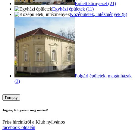
Épített környezet (21)
Egyházi épületek (11)
Középületek, intézmények (8)
Polgári épületek, magánházak
(3)
empty
Jöjjön, látogasson meg minket!
Friss híreinkről a Klub nyilvános
facebook-oldalán