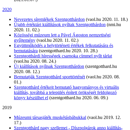
2020
Nevezetes síremlékek Szentgotthárdon
(vaol.hu 2020. 11. 18.)
Újabb értéktári kiállítások nyíltak Szentgotthárdon
(nmi.hu
2020. 11. 02.)
Közösségi múzeum lett a Pável Ágoston nemzetiségi
gyűjtemény
(vaol.hu 2020. 11. 02.)
Együttműködés a helytörténeti értékek felkutatására és
bemutatására
(szentgotthard.hu 2020. 10. 28.)
Szentgotthárdi hírességek csarnoka címmel nyílt tárlat
(vaol.hu 2020. 08. 24.)
Új kiállítások nyílnak Szentgotthárdon
(szentgotthard.hu
2020. 08. 12.)
Bemutatják Szentgotthárd sporttörténét
(vaol.hu 2020. 08.
01.)
Szentgotthárd értékeit bemutató hagyományos és virtuális
kiállítás, továbbá a település épített örökségét feldolgozó
könyv készülhet el
(szentgotthard.hu 2020. 06. 09.)
2019
Múzeumi társasjáték muskétásbábukkal
(vaol.hu 2019. 12.
17.)
Szentgotthárd nagy szellemei - Díszpolgárok anno kiállítás-