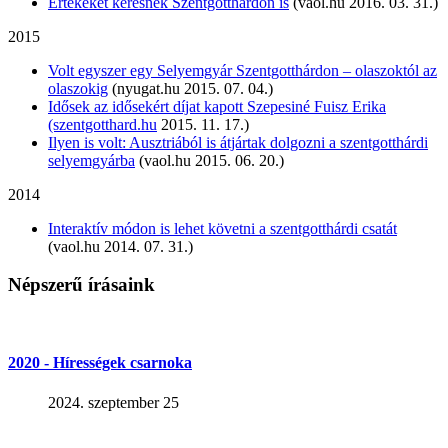
Értékeket keresnek Szentgotthárdon is
(vaol.hu 2016. 03. 31.)
2015
Volt egyszer egy Selyemgyár Szentgotthárdon – olaszoktól az
olaszokig
(nyugat.hu 2015. 07. 04.)
Idősek az idősekért díjat kapott Szepesiné Fuisz Erika
(szentgotthard.hu
2015. 11. 17.)
Ilyen is volt: Ausztriából is átjártak dolgozni a szentgotthárdi
selyemgyárba
(vaol.hu 2015. 06. 20.)
2014
Interaktív módon is lehet követni a szentgotthárdi csatát
(vaol.hu 2014. 07. 31.)
Népszerű írásaink
2020 - Hírességek csarnoka
2024. szeptember 25