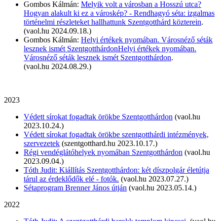
Gombos Kálmán:
Melyik volt a városban a Hosszú utca?
Hogyan alakult ki ez a városkép? - Rendhagyó séta: izgalmas
történelmi részleteket hallhattunk Szentgotthárd közterein
.
(vaol.hu 2024.09.18.)
Gombos Kálmán:
Helyi értékek nyomában. Városnéző séták
lesznek ismét SzentgotthárdonHelyi értékek nyomában.
Városnéző séták lesznek ismét Szentgotthárdon
.
(vaol.hu 2024.08.29.)
2023
Védett sírokat fogadtak örökbe Szentgotthárdon
(vaol.hu
2023.10.24.)
Védett sírokat fogadtak örökbe szentgotthárdi intézmények,
szervezetek
(szentgotthard.hu 2023.10.17.)
Régi vendéglátóhelyek nyomában Szentgotthárdon
(vaol.hu
2023.09.04.)
Tóth Judit: Kiállítás Szentgotthárdon: két díszpolgár életútja
tárul az érdeklődők elé - fotók.
(vaol.hu 2023.07.27.)
Sétaprogram Brenner János útján
(vaol.hu 2023.05.14.)
2022