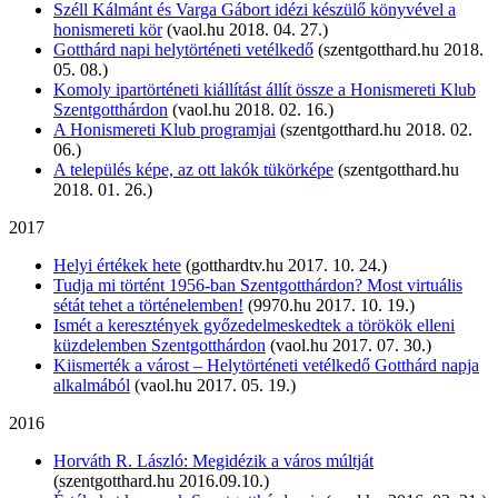
Széll Kálmánt és Varga Gábort idézi készülő könyvével a
honismereti kör
(vaol.hu 2018. 04. 27.)
Gotthárd napi helytörténeti vetélkedő
(szentgotthard.hu 2018.
05. 08.)
Komoly ipartörténeti kiállítást állít össze a Honismereti Klub
Szentgotthárdon
(vaol.hu 2018. 02. 16.)
A Honismereti Klub programjai
(szentgotthard.hu 2018. 02.
06.)
A település képe, az ott lakók tükörképe
(szentgotthard.hu
2018. 01. 26.)
2017
Helyi értékek hete
(gotthardtv.hu 2017. 10. 24.)
Tudja mi történt 1956-ban Szentgotthárdon? Most virtuális
sétát tehet a történelemben!
(9970.hu 2017. 10. 19.)
Ismét a keresztények győzedelmeskedtek a törökök elleni
küzdelemben Szentgotthárdon
(vaol.hu 2017. 07. 30.)
Kiismerték a várost – Helytörténeti vetélkedő Gotthárd napja
alkalmából
(vaol.hu 2017. 05. 19.)
2016
Horváth R. László: Megidézik a város múltját
(szentgotthard.hu 2016.09.10.)