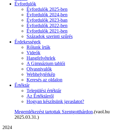
Évfordulók
Évfordulók 2025-ben
Évfordulók 2024-ben
Évfordulók 2023-ban
Évfordulók 2022-ben
Évfordulók 2021-ben
Századok szerinti szűrés
Érdekességek
Rólunk írták
Videók
Hangfelvételek
A Gimnázium tablói
Olvasnivalók
Webhelytérkép
Keresés az oldalon
Értéktár
Települési értéktár
Az Értéktárról
Hogyan készítsünk javaslatot?
Megemlékezést tartottak Szentgotthárdon
.(vaol.hu
2025.03.31.)
2024