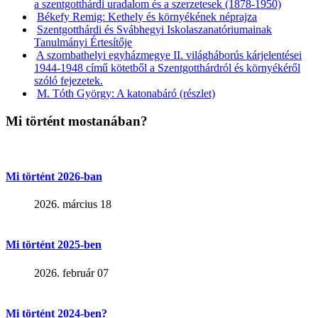
a szentgotthárdi uradalom és a szerzetesek (1878-1950)
Békefy Remig: Kethely és környékének néprajza
Szentgotthárdi és Svábhegyi Iskolaszanatóriumainak
Tanulmányi Értesítője
A szombathelyi egyházmegye II. világháborús kárjelentései
1944-1948 című kötetből a Szentgotthárdról és környékéről
szóló fejezetek.
M. Tóth György: A katonabáró (részlet)
Mi történt mostanában?
Mi történt 2026-ban
2026. március 18
Mi történt 2025-ben
2026. február 07
Mi történt 2024-ben?