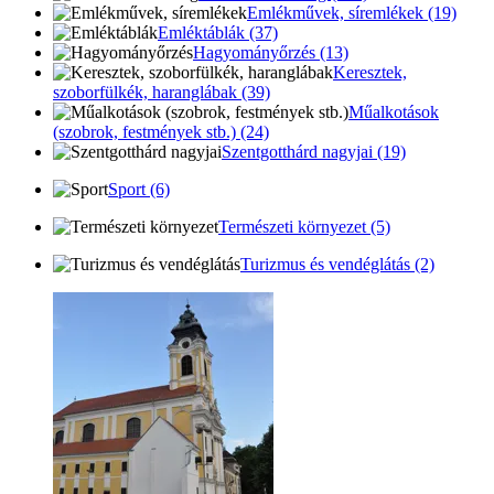
Emlékművek, síremlékek (19)
Emléktáblák (37)
Hagyományőrzés (13)
Keresztek,
szoborfülkék, haranglábak (39)
Műalkotások
(szobrok, festmények stb.) (24)
Szentgotthárd nagyjai (19)
Sport (6)
Természeti környezet (5)
Turizmus és vendéglátás (2)