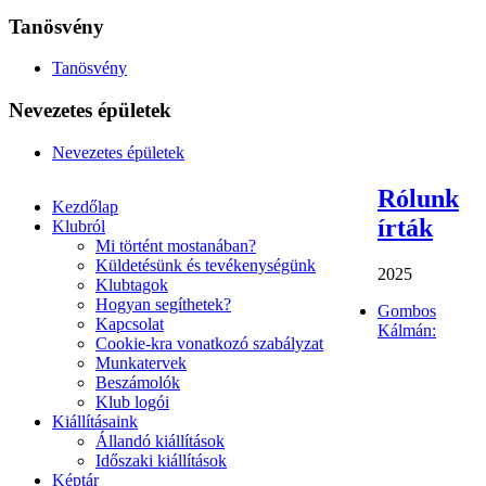
Tanösvény
Tanösvény
Nevezetes épületek
Nevezetes épületek
Rólunk
Kezdőlap
írták
Klubról
Mi történt mostanában?
Küldetésünk és tevékenységünk
2025
Klubtagok
Hogyan segíthetek?
Gombos
Kapcsolat
Kálmán:
Cookie-kra vonatkozó szabályzat
Munkatervek
Beszámolók
Klub logói
Kiállításaink
Állandó kiállítások
Időszaki kiállítások
Képtár