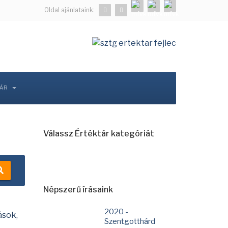
Oldal ajánlataink:
TÁR
Válassz Értéktár kategóriát
Népszerű írásaink
2020 -
ások,
Szentgotthárd