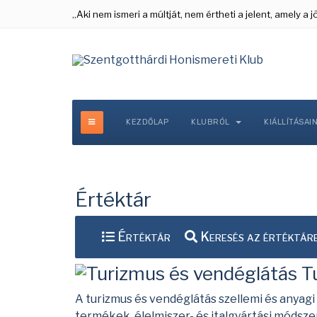
„Aki nem ismeri a múltját, nem értheti a jelent, amely a
KEZDŐLAP
KLUBRÓL
KIÁLLÍTÁSAI
Értéktár
Értéktár
Keresés az értéktár
Tu
A turizmus és vendéglátás szellemi és anyagi 
termékek, élelmiszer- és italgyártási módsz