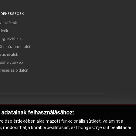
RDEKESSÉGEK
lunk írták
ideók
ngfelvételek
Gimnázium tablói
vasnivalók
ebhelytérkép
resés az oldalon
) adatainak felhasználásához:
elése érdekében alkalmazott funkcionális sütiket, valamint a
ódosíthatja korábbi beállításait, ezt böngészője sütibeállításai