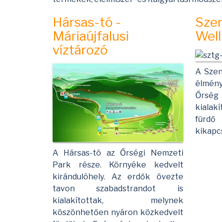
Hársas-tó -
Szen
Máriaújfalusi
Well
víztározó
A Szen
élmény
Őrség
kialak
fürdő
kikapc
A Hársas-tó az Őrségi Nemzeti
Park része. Környéke kedvelt
kirándulóhely. Az erdők övezte
tavon szabadstrandot is
kialakítottak, melynek
köszönhetően nyáron közkedvelt