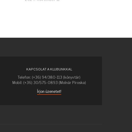
KAPCSOLAT A KLUBUNKKAL
Telefon: (+36) 94/380-113 (könyvtár)
Mobil: (+36) 30/575-0893 (Molnár Piroska)
Írjon üzenetet!