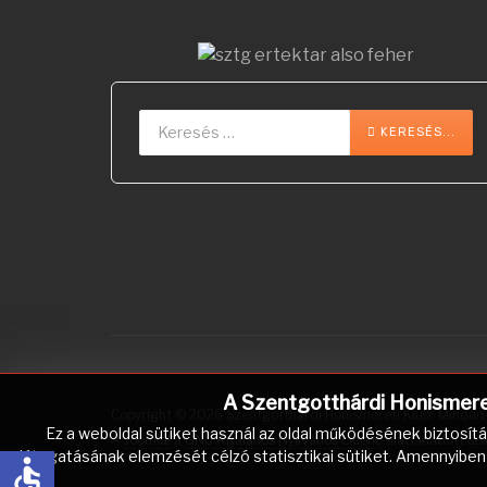
Keresés...
KERESÉS...
A Szentgotthárdi Honismereti
Copyright © 2026 Szentgotthárdi Honismereti Klub. Minden j
Ez a weboldal sütiket használ az oldal működésének biztosít
A
Joomla!
a
GNU Általános Nyilvános Licenc
alatt kiadott sz
látogatásának elemzését célzó statisztikai sütiket. Amennyiben 
accessible