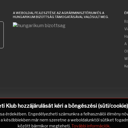
A WEBOLDAL FEJLESZTÉSE AZ AGRÁRMINISZTÉRIUM ÉS A
É
HUNGARIKUM BIZOTTSÁG TÁMOGATÁSÁVAL VALÓSULT MEG.
Ró
V
Ha
A 
Ol
W
Ke
 Klub hozzájárulását kéri a böngészési (süti/cookie
og fenntartva. Az oldalt tervezte:
Csilinkó Gábor
.
ása érdekében. Engedélyezheti számunkra a felhasználói élmény növ
abad szoftver.
a későbbiekben már nem szeretne a weboldalunktól sütiket fogadni, m
között bármikor megteheti.
További információk.