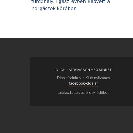
fürdőhely. Egész évben kedvelt a
horgászok körében.
JÖJJÖN, LÁTOGASSON MEG MINKET!
Friss híreinkről a Klub nyilvános
facebook-oldalán
tájékoztatjuk az érdeklődőket!