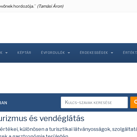
 jövőnek hordozója.”
(Tamási Áron)
NK
KÉPTÁR
ÉVFORDULÓK
ÉRDEKESSÉGEK
ÉRTÉK
ban
rizmus és vendéglátás
értékei, különösen a turisztikai látványosságok, szolgáltat
erek a gasztronómia területén.