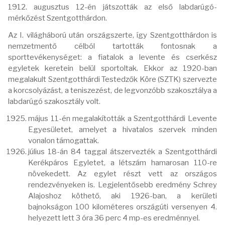
1912. augusztus 12-én játszották az első labdarúgó-
mérkőzést Szentgotthárdon.
Az I. világháború után országszerte, így Szentgotthárdon is
nemzetmentő célból tartották fontosnak a
sporttevékenységet: a fiatalok a levente és cserkész
egyletek keretein belül sportoltak. Ekkor az 1920-ban
megalakult Szentgotthárdi Testedzők Köre (SZTK) szervezte
a korcsolyázást, a teniszezést, de legvonzóbb szakosztálya a
labdarúgó szakosztály volt.
május 11-én megalakították a Szentgotthárdi Levente
Egyesületet, amelyet a hivatalos szervek minden
vonalon támogattak.
július 18-án 84 taggal átszervezték a Szentgotthárdi
Kerékpáros Egyletet, a létszám hamarosan 110-re
növekedett. Az egylet részt vett az országos
rendezvényeken is. Legjelentősebb eredmény Schrey
Alajoshoz köthető, aki 1926-ban, a kerületi
bajnokságon 100 kilométeres országúti versenyen 4.
helyezett lett 3 óra 36 perc 4 mp-es eredménnyel.