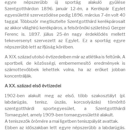
egyre népszerűbb új sportág alakuló gyűlése
Szentgotthárdon 1896. január 12-én, a Kerékpár Egylet
egyesületté szerveződése pedig 1896. március 7-én volt 40
taggal. Többször megtisztelte Szentgotthárd kerékpárosait
az akkor világhírű kerékpáros, a felsőrönöki születésű Gerger
Ferenc is. 1897. július 25-én nagy érdeklődés mellett
tekeversenyt szervezett az Egylet. Ez a sportág egyre
népszerűbb lett az ifjúság körében.
A XIX. század utolsó évtizedeiben már az atlétika is feltűnik. A
sportbeli, de közösségi, embernemesítő eredmények is
számottevőbbek lehettek volna, ha az erőket jobban
koncentrálják.
A XX. század első évtizedei
1902-ben alakult meg az első, több szakosztályt (pl.
labdarúgás, tenisz, úszás, korcsolyázás) tömörítő
szentgotthárdi sportegyesület, a Szentgotthárdi
Tornaegylet, amely 1909-ben tornaegyesületté alakult.
A teniszezők örömére a mai ligetben teniszpályát avattak.
Ebben az időszakban lett egyre népszerűbb a labdarúgás.