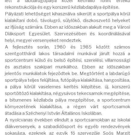
lett a labdarúgópálya közel kétmillió forint értékű
rekonstrukciója és egy korszerű kézilabdapálya építése.
Pályázati lehetőséget kihasználva sikerült a sportpálya körül
kialakítani dobó, távolugró, súlylökő, diszkoszvető helyeket
az ifjúság számára. Ebben az időszakban alakult meg a Városi
Diáksport Egyesület. Szervezésében és koordinálásával
helyi, megyei versenyeket rendeztek.
A fejlesztés során, 1980 és 1985 között számos
szentgotthárdi lakos társadalmi munkával járult hozzá a
sportcentrum külső és belső építési, szerelési, villamossági
és asztalos szakipari munkáihoz. Ebben az időszakban
jelentős munkálatok fejeződtek be. Megtörtént a labdarúgó
sportpálya teljes felújítása, futópálya kialakítása, hangosítása,
a pálya körüli vaselemes kerítés kiépítése, új, korszerű
sportöltöző kialakítása, négysávos tekecsarnok megépítése,
a bitumenes kézilabda pálya megépítése, a sportcentrum
környezetének kialakítása, a régen várt sportcsarnok
átadása a Széchenyi István Általános Iskolában.
A nyolcvanas években elindult a sportcsarnokban az iskolai
diákversenyek, a szabadidősport és egyéb rendezvények
sokasága, ezeknek az egyik fő szervezője Soós Margit