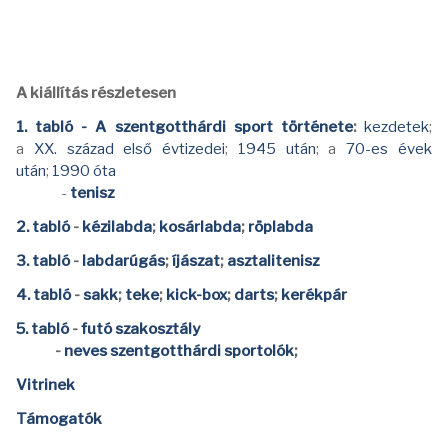
A kiállítás részletesen
1. tabló -
A szentgotthárdi sport története
:
kezdetek
;
a
XX. század első évtizedei
;
1945 után
; a
70-es évek
után
;
1990 óta
-
tenisz
2. tabló
-
kézilabda
;
kosárlabda
;
röplabda
3. tabló
-
labdarúgás
;
íjászat
;
asztalitenisz
4. tabló
-
sakk
;
teke
;
kick-box
;
darts
;
kerékpár
5. tabló
-
futó szakosztály
-
neves szentgotthárdi sportolók
;
Vitrinek
Támogatók