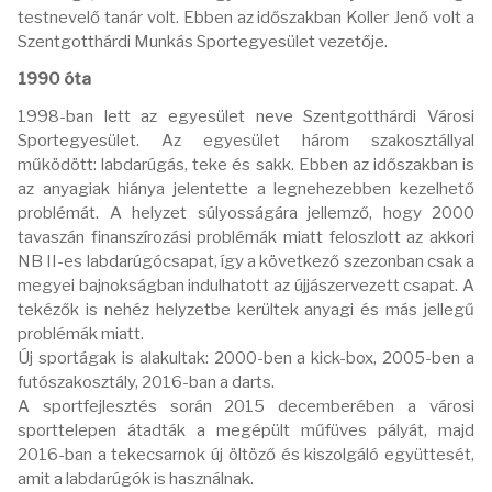
testnevelő tanár volt. Ebben az időszakban Koller Jenő volt a
Szentgotthárdi Munkás Sportegyesület vezetője.
1990 óta
1998-ban lett az egyesület neve Szentgotthárdi Városi
Sportegyesület. Az egyesület három szakosztállyal
működött: labdarúgás, teke és sakk. Ebben az időszakban is
az anyagiak hiánya jelentette a legnehezebben kezelhető
problémát. A helyzet súlyosságára jellemző, hogy 2000
tavaszán finanszírozási problémák miatt feloszlott az akkori
NB II-es labdarúgócsapat, így a következő szezonban csak a
megyei bajnokságban indulhatott az újjászervezett csapat. A
tekézők is nehéz helyzetbe kerültek anyagi és más jellegű
problémák miatt.
Új sportágak is alakultak: 2000-ben a kick-box, 2005-ben a
futószakosztály, 2016-ban a darts.
A sportfejlesztés során 2015 decemberében a városi
sporttelepen átadták a megépült műfüves pályát, majd
2016-ban a tekecsarnok új öltöző és kiszolgáló együttesét,
amit a labdarúgók is használnak.