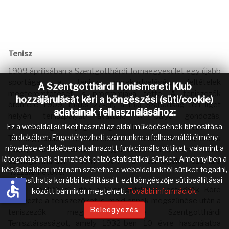
Tenisz
1909 áprilisában a Szentgotthárdi Tornaegyesület egy újabb
sportága, a tenisz megkedvelését, feltételek
A Szentgotthárdi Honismereti Klub
megteremtetését is programjává tette. A teniszezők
hozzájárulását kéri a böngészési (süti/cookie)
örömére 1909. május 27-én, a mai Szabadság téri liget
adatainak felhasználásához:
helyén teniszpályát avattak. A pálya gondozás,
Ez a weboldal sütiket használ az oldal működésének biztosítása
felszereltsége anyagi megterhelést jelentett, ezért a
érdekében. Engedélyezheti számunkra a felhasználói élmény
Tornaegyesület szervezésében teniszezni óhajtóknak
növelése érdekében alkalmazott funkcionális sütiket, valamint a
tagdíjat kellett fizetniük. Főleg anyagi vonzata miatt a tenisz
látogatásának elemzését célzó statisztikai sütiket. Amennyiben a
Szentgotthárdon sem vált a tömegek számára
későbbiekben már nem szeretne a weboldalunktól sütiket fogadni,
hozzáférhetővé.
módosíthatja korábbi beállításait, ezt böngészője sütibeállításai
accessible
Az I. világháború után a Szentgotthárdi Testedzők Köre
között bármikor megteheti.
További információk.
szervezte a teniszezőket is, majd ennek megszűnése után a
Beleegyezés
teniszezők megalakították a Szentgotthárdi
Tenisztársaságot, amely 1932-ben 10 évre használatba