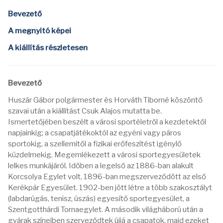
Bevezető
A megnyitó képei
A kiállítás részletesen
Bevezető
Huszár Gábor polgármester és Horváth Tiborné köszöntő
szavai után a kiállítást Csuk Alajos mutatta be.
Ismertetőjében beszélt a városi sportéletről a kezdetektől
napjainkig; a csapatjátékoktól az egyéni vagy páros
sportokig, a szellemitől a fizikai erőfeszítést igénylő
küzdelmekig. Megemlékezett a városi sportegyesületek
lelkes munkájáról. Időben a legelső az 1886-ban alakult
Korcsolya Egylet volt, 1896-ban megszerveződött az első
Kerékpár Egyesület. 1902-ben jött létre a több szakosztályt
(labdarúgás, tenisz, úszás) egyesítő sportegyesület, a
Szentgotthárdi Tornaegylet. A második világháború után a
gyárak színeiben szerveződtek újjá a csapatok, majd ezeket