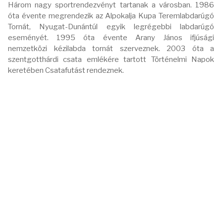
Három nagy sportrendezvényt tartanak a városban. 1986
óta évente megrendezik az Alpokalja Kupa Teremlabdarúgó
Tornát, Nyugat-Dunántúl egyik legrégebbi labdarúgó
eseményét. 1995 óta évente Arany János ifjúsági
nemzetközi kézilabda tornát szerveznek. 2003 óta a
szentgotthárdi csata emlékére tartott Történelmi Napok
keretében Csatafutást rendeznek.