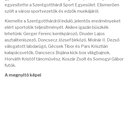
egyesítette a Szentgotthárdi Sport Egyesület. Elismerően
szólt a városi sportvezetők és edzők munkájáról.
Kiemelte a Szentgotthárdról induló, jelentős eredményeket
elért sportolók teljesítményét. Akikre igazán büszkék
lehetünk: Gerger Ferenc kerékpározó, Druxler Lajos
asztaliteniszező, Doncsecz József birkózó, Molnár II. Dezső
válogatott labdarúgó, Gécsek Tibor és Pars Krisztián
kalapácsvetők, Dancsecs Bojána kick-box világbajnok,
Horváth Kristóf táncművész, Koszár Zsolt és Somogyi Gábor
futók.
A megnyitó képei