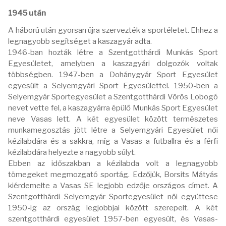
1945 után
A háború után gyorsan újra szervezték a sportéletet. Ehhez a
legnagyobb segítséget a kaszagyár adta.
1946-ban hozták létre a Szentgotthárdi Munkás Sport
Egyesületet, amelyben a kaszagyári dolgozók voltak
többségben. 1947-ben a Dohánygyár Sport Egyesület
egyesült a Selyemgyári Sport Egyesülettel. 1950-ben a
Selyemgyár Sportegyesület a Szentgotthárdi Vörös Lobogó
nevet vette fel, a kaszagyárra épülő Munkás Sport Egyesület
neve Vasas lett. A két egyesület között természetes
munkamegosztás jött létre a Selyemgyári Egyesület női
kézilabdára és a sakkra, míg a Vasas a futballra és a férfi
kézilabdára helyezte a nagyobb súlyt.
Ebben az időszakban a kézilabda volt a legnagyobb
tömegeket megmozgató sportág. Edzőjük, Borsits Mátyás
kiérdemelte a Vasas SE legjobb edzője országos címet. A
Szentgotthárdi Selyemgyár Sportegyesület női együttese
1950-ig az ország legjobbjai között szerepelt. A két
szentgotthárdi egyesület 1957-ben egyesült, és Vasas-