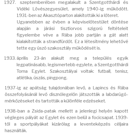
szeptemberében megalakult a Szentgotthárdi és
Vidéki Lövészegyesület, amely 1940-ig működött.
1931-ben az Akasztóparton alakították ki a lőteret.
Ugyanebben az évben a képviselőtestület döntése
alapján a járási tisztiorvos szigorú feltételeit
figyelembe véve a Rába jobb partján a gát alatt
kialakították a strandfürdőt. Ez a létesítmény lehetővé
tette egy úszó szakosztály működését is.
április 23-án alakult meg a település egyik
legpatinásabb, legismertebb egylete, a Szentgotthárdi
Torna Egylet. Szakosztályai voltak: futball, tenisz,
atlétika, úszás, pingpong.
1937-ig az apátság tulajdonában levő, a Lapincs és Rába
összefolyásánál levő disznólegelőn játszották a labdarúgó-
mérkőzéseket és tartották a különféle edzéseket.
1938-ban a Zsida-patak mellett a jelenlegi helyén kapott
végleges pályát az Egylet és ezen belül a focicsapat. 1939-
től a sportpályákat kizárólag a leventeképzés céljaira
használták.