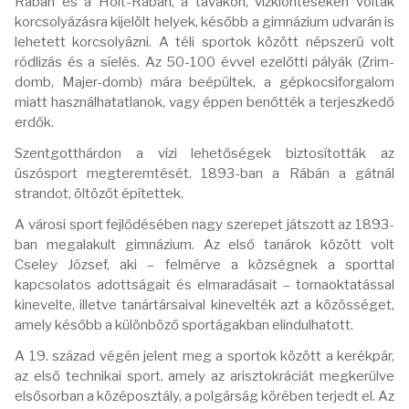
Rábán és a Holt-Rábán, a tavakon, vízkiöntéseken voltak
korcsolyázásra kijelölt helyek, később a gimnázium udvarán is
lehetett korcsolyázni. A téli sportok között népszerű volt
ródlizás és a síelés. Az 50-100 évvel ezelőtti pályák (Zrim-
domb, Majer-domb) mára beépültek, a gépkocsiforgalom
miatt használhatatlanok, vagy éppen benőtték a terjeszkedő
erdők.
Szentgotthárdon a vízi lehetőségek biztosították az
úszósport megteremtését. 1893-ban a Rábán a gátnál
strandot, öltözőt építettek.
A városi sport fejlődésében nagy szerepet játszott az 1893-
ban megalakult gimnázium. Az első tanárok között volt
Cseley József, aki – felmérve a községnek a sporttal
kapcsolatos adottságait és elmaradásait – tornaoktatással
kinevelte, illetve tanártársaival kinevelték azt a közösséget,
amely később a különböző sportágakban elindulhatott.
A 19. század végén jelent meg a sportok között a kerékpár,
az első technikai sport, amely az arisztokráciát megkerülve
elsősorban a középosztály, a polgárság körében terjedt el. Az