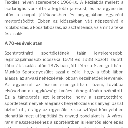
Textiles néven szerepeltek 1966-ig. A kézilabda mellett a
labdarúgás vonzotta a legtöbb játékost, és az egyesülés
után a csapat játékosokban és anyagiakban egyaránt
megerősödött. Ebben az időszakban vált népszerűvé a
röplabdázás, a kosárlabdázás, az asztalitenisz, valamint a teke
és a sakk.
A 70-es évek után
Szentgotthárd sportéletének talán legsikeresebb,
legmozgalmasabb időszaka 1978 és 1998 között zajlott.
Több átalakulás után 1978-ban jött létre a Szentgotthárdi
Munkás Sportegyesület azzal a céllal, hogy a több lábon
állással az anyagi nehézségek jobban kezelhetőek legyenek.
Az egyesület az összes szentgotthárdi üzem, továbbá
elsősorban a nagyközségi tanács támogatására számított.
Ez a támogatás azt jelentette, hogy a szentgotthárdi
sportlétesítmények állagának helyrehozásához anyagi bázist
biztosított, és így az egyesület szakosztályai könnyebben
oldhatták meg utánpótlási és anyagi gondjaikat is. A városi
rang megszerzéséhez a sportéletben is jelentős előrelépés