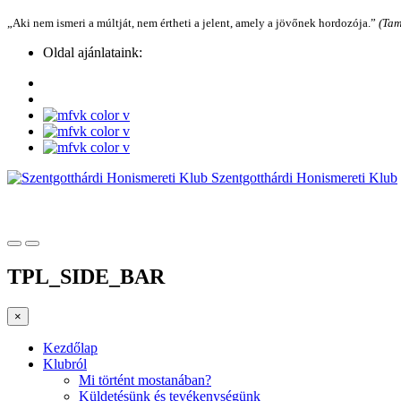
„Aki nem ismeri a múltját, nem értheti a jelent, amely a jövőnek hordozója.”
(Tam
Oldal ajánlataink:
Szentgotthárdi Honismereti Klub
TPL_SIDE_BAR
×
Kezdőlap
Klubról
Mi történt mostanában?
Küldetésünk és tevékenységünk