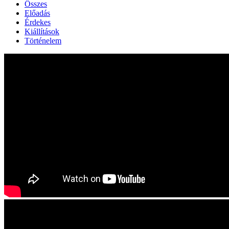
Összes
Előadás
Érdekes
Kiállítások
Történelem