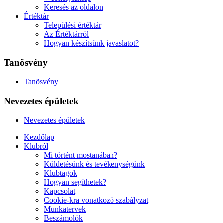
Keresés az oldalon
Értéktár
Települési értéktár
Az Értéktárról
Hogyan készítsünk javaslatot?
Tanösvény
Tanösvény
Nevezetes épületek
Nevezetes épületek
Kezdőlap
Klubról
Mi történt mostanában?
Küldetésünk és tevékenységünk
Klubtagok
Hogyan segíthetek?
Kapcsolat
Cookie-kra vonatkozó szabályzat
Munkatervek
Beszámolók