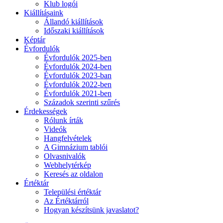
Klub logói
Kiállításaink
Állandó kiállítások
Időszaki kiállítások
Képtár
Évfordulók
Évfordulók 2025-ben
Évfordulók 2024-ben
Évfordulók 2023-ban
Évfordulók 2022-ben
Évfordulók 2021-ben
Századok szerinti szűrés
Érdekességek
Rólunk írták
Videók
Hangfelvételek
A Gimnázium tablói
Olvasnivalók
Webhelytérkép
Keresés az oldalon
Értéktár
Települési értéktár
Az Értéktárról
Hogyan készítsünk javaslatot?