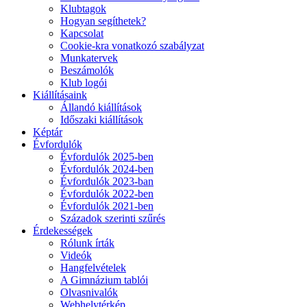
Klubtagok
Hogyan segíthetek?
Kapcsolat
Cookie-kra vonatkozó szabályzat
Munkatervek
Beszámolók
Klub logói
Kiállításaink
Állandó kiállítások
Időszaki kiállítások
Képtár
Évfordulók
Évfordulók 2025-ben
Évfordulók 2024-ben
Évfordulók 2023-ban
Évfordulók 2022-ben
Évfordulók 2021-ben
Századok szerinti szűrés
Érdekességek
Rólunk írták
Videók
Hangfelvételek
A Gimnázium tablói
Olvasnivalók
Webhelytérkép