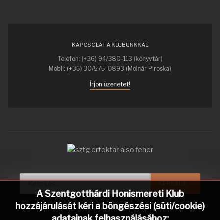
KAPCSOLAT A KLUBUNKKAL
Telefon: (+36) 94/380-113 (könyvtár)
Mobil: (+36) 30/575-0893 (Molnár Piroska)
Írjon üzenetet!
Keresés...
KERESÉS...
A Szentgotthárdi Honismereti Klub
hozzájárulását kéri a böngészési (süti/cookie)
adatainak felhasználásához: