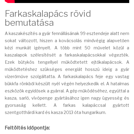
Farkaskalapács rövid
bemutatása
A kaszakészítés a gyár fennállásának 99 esztendeje alatt nem
sokat változott, hiszen a kovácsolás mindvégig alapvetően
kézi munkát igényelt. A több mint 50 művelet közül a
kaszalapok szélesítését a farkaskalapácsokkal végezték.
Ezek bütykös tengellyel működtetett ejtőkalapácsok. A
működtetéshez szükséges energiát hosszú ideig a gyár
vízerőműve szolgáltatta. A farkaskalapács feje egy vastag
bükkfa rönkből készült nyél végén helyezkedik el. A hatalmas
eszközök egyidősek a gyárral. A gép működéséhez, egyúttal a
kasza, sarló, vívópenge gyártásához igen nagy ügyesség és
gyorsaság kellett. A farkas kalapáccsal gyártott
szentgotthárdi kard és kasza 2013 óta hungarikum.
Feltöltés időpontja: