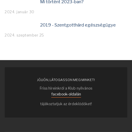
Mi történt 2023-ban?
2024. január 30
2019 - Szentgotthárd egészségügye
2024. szeptember 25
JÖJJÖN, LÁTOGASSON MEG MINKET!
Friss híreinkről a Klub nyilvános
facebook-oldalán
tájékoztatjuk az érdeklődőket!