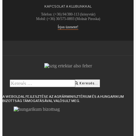
KAPCSOLAT A KLUBUNKKAL
Telefon: (+36) 94/380-113 (könyvtár)
Mobil: (+36) 30/575-0893 (Molnár Piroska)
Írjon üzenetet!
Keresés...
Keresés...
Type 2 or more characters for results.
A WEBOLDAL FEJLESZTÉSE AZ AGRÁRMINISZTÉRIUM ÉS A HUNGARIKUM
BIZOTTSÁG TÁMOGATÁSÁVAL VALÓSULT MEG.