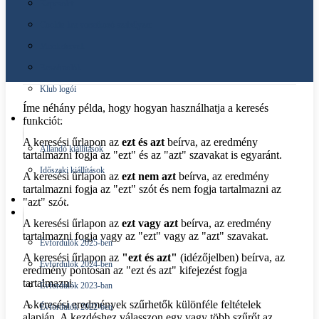
Kapcsolat
Type 2 or more characters for results.
Cookie-kra vonatkozó szabályzat
Keresés...
Speciális keresés
Munkatervek
Beszámolók
Klub logói
Íme néhány példa, hogy hogyan használhatja a keresés
funkciót:
KIÁLLÍTÁSAINK
A keresési űrlapon az
ezt és azt
beírva, az eredmény
Állandó kiállítások
tartalmazni fogja az "ezt" és az "azt" szavakat is egyaránt.
Időszaki kiállítások
A keresési űrlapon az
ezt nem azt
beírva, az eredmény
tartalmazni fogja az "ezt" szót és nem fogja tartalmazni az
"azt" szót.
KÉPTÁR
ÉVFORDULÓK
A keresési űrlapon az
ezt vagy azt
beírva, az eredmény
tartalmazni fogja vagy az "ezt" vagy az "azt" szavakat.
Évfordulók 2025-ben
A keresési űrlapon az
"ezt és azt"
(idézőjelben) beírva, az
Évfordulók 2024-ben
eredmény pontosan az "ezt és azt" kifejezést fogja
tartalmazni.
Évfordulók 2023-ban
A keresési eredmények szűrhetők különféle feltételek
Évfordulók 2022-ben
alapján. A kezdéshez válasszon egy vagy több szűrőt az