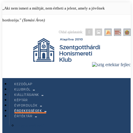
„Aki nem ismeri a múltját, nem értheti a jelent, amely a jövőnek
hordozója.”
(Tamási Áron)
Oldal ajánlataink:
KEZDŐLAP
KEZDŐLAP
KLUBRÓL
KLUBRÓL
KIÁLLÍTÁSAINK
Mi történt mostanában?
KÉPTÁR
ÉVFORDULÓK
Küldetésünk és tevékenységünk
Keresés az oldalon
ÉRDEKESSÉGEK
ÉRTÉKTÁR
Klubtagok
Hogyan segíthetek?
Keresőkifejezések: