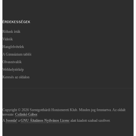
ÉRDEKESSÉGEK
Rólunk írták
Videók
Hangfelvételek
A Gimnázium tablói
Olvasnivalók
Webhelytérkép
Keresés az oldalon
Copyright © 2026 Szentgotthárdi Honismereti Klub. Minden jog fenntartva. Az oldalt
tervezte:
Csilinkó Gábor
.
A
Joomla!
a
GNU Általános Nyilvános Licenc
alatt kiadott szabad szoftver.