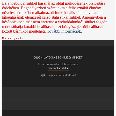
Ez a weboldal sütiket használ az oldal működésének biztosítása
érdekében. Engedélyezheti számunkra a felhasználói élmény
növelése érdekében alkalmazott funkcionális sütiket, valamint a
látogatásának elemzését célzó statisztikai sütiket. Amennyiben a
későbbiekben már nem szeretne a weboldalunktól sütiket fogadni,
módosíthatja korábbi beállításait, ezt böngészője sütibeállításai
között bármikor megteheti.
További információk.
Beleegyezés
JÖJJÖN, LÁTOGASSON MEG MINKET!
Friss híreinkről a Klub nyilvános
facebook-oldalán
tájékoztatjuk az érdeklődőket!