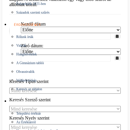
Évfordulók 2021-ben
alábbiak közül.
Századok szerinti szűrés
Kezdődátum-operátor
Kezdő dátum
ÉRDEKESSÉGEK
Rólunk írták
Naptár
Befejeződátum-operátor
Záró dátum:
Videók
Hangfelvételek
Naptár
A Gimnázium tablói
Olvasnivalók
Webhelytérkép
Keresés Típus szerint
Keresés az oldalon
Keresés Szerző szerint
ÉRTÉKTÁR
Települési értéktár
Keresés Nyelv szerint
Az Értéktárról