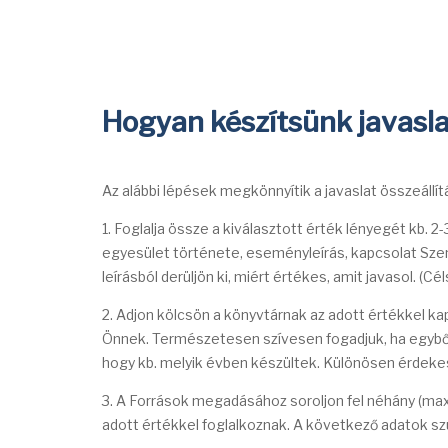
Kezdőlap
Klubról
Kiállításaink
K
Hogyan készítsünk javasl
Az alábbi lépések megkönnyítik a javaslat összeállítás
1. Foglalja össze a kiválasztott érték lényegét kb. 2
egyesület története, eseményleírás, kapcsolat Szentg
leírásból derüljön ki, miért értékes, amit javasol. (C
2. Adjon kölcsön a könyvtárnak az adott értékkel kap
Önnek. Természetesen szívesen fogadjuk, ha egyből
hogy kb. melyik évben készültek. Különösen érdekes, 
3. A Források megadásához soroljon fel néhány (max.
adott értékkel foglalkoznak. A következő adatok s