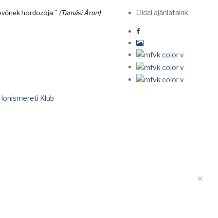
Oldal ajánlataink:
 jövőnek hordozója.”
(Tamási Áron)
Honismereti Klub
×