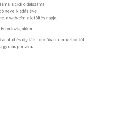
száma, a cikk oldalszáma.
adó neve, kiadás éve
e, a web-cím, a letöltés napja.
s tartozik, akkor
adatait és digitális formában a lemezborítót
vagy más portálra.