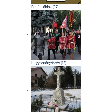
Emléktáblák (37)
Hagyományőrzés (13)