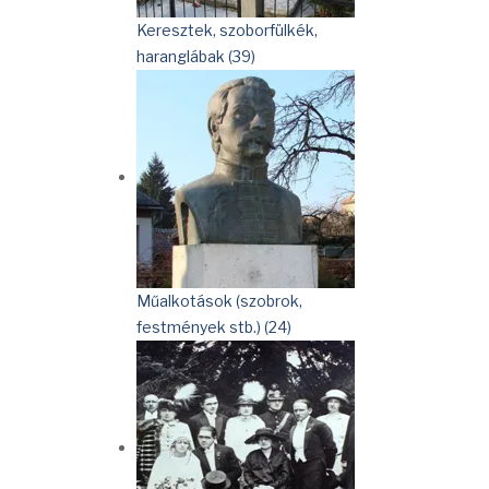
Keresztek, szoborfülkék,
haranglábak (39)
Műalkotások (szobrok,
festmények stb.) (24)