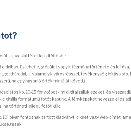
éptár
Évfordulók
Érdekességek
Értéktár
atot?
át, a javaslattételi lap kitöltését:
-3 oldalban. Ez lehet egy épület vagy intézmény története és leírása,
otthárddal, ill. valamelyik városrésszel, tevékenység leírása stb. 
élszerű, ha egy hasonló érték mintáját követi.)
csolatos kb. 10-15 fényképet - mi digitalizáljuk ezeket, és visszaadj
 digitális formátumú fotót kapunk. A fényképeket nevezze el és ad
ha történeti jellegű fotót küld.
 10) olyan fontosnak tartott kiadványt, cikket vagy web-címet, ame
zükségesek: