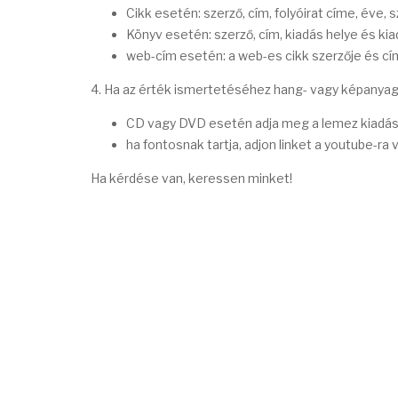
Cikk esetén: szerző, cím, folyóirat címe, éve, 
Könyv esetén: szerző, cím, kiadás helye és ki
web-cím esetén: a web-es cikk szerzője és cím
4. Ha az érték ismertetéséhez hang- vagy képanyag i
CD vagy DVD esetén adja meg a lemez kiadási 
ha fontosnak tartja, adjon linket a youtube-ra 
Ha kérdése van, keressen minket!