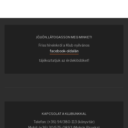
JÖJJÖN, LÁTOGASSON MEG MINKET!
Friss híreinkről a Klub nyilvános
facebook-oldalán
tájékoztatjuk az érdeklődőket!
KAPCSOLAT A KLUBUNKKAL
Telefon: (+36) 94/380-113 (könyvtár)
Mobil: (+36) 30/575-0893 (Molnár Piroska)