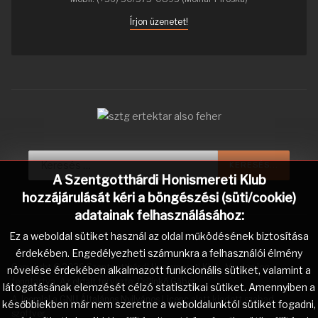
Írjon üzenetet!
Keresés...
KERESÉS...
A Szentgotthárdi Honismereti Klub
hozzájárulását kéri a böngészési (süti/cookie)
adatainak felhasználásához:
Ez a weboldal sütiket használ az oldal működésének biztosítása
érdekében. Engedélyezheti számunkra a felhasználói élmény
Copyright © 2026 Szentgotthárdi Honismereti Klub. Minden jog
növelése érdekében alkalmazott funkcionális sütiket, valamint a
fenntartva. Az oldalt tervezte:
Csilinkó Gábor
.
látogatásának elemzését célzó statisztikai sütiket. Amennyiben a
A
Joomla!
a
GNU Általános Nyilvános Licenc
alatt kiadott szabad
későbbiekben már nem szeretne a weboldalunktól sütiket fogadni,
szoftver.