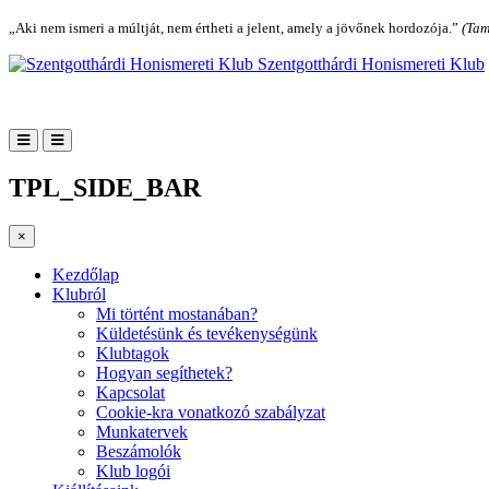
„Aki nem ismeri a múltját, nem értheti a jelent, amely a jövőnek hordozója.”
(Tam
Szentgotthárdi Honismereti Klub
TPL_SIDE_BAR
×
Kezdőlap
Klubról
Mi történt mostanában?
Küldetésünk és tevékenységünk
Klubtagok
Hogyan segíthetek?
Kapcsolat
Cookie-kra vonatkozó szabályzat
Munkatervek
Beszámolók
Klub logói