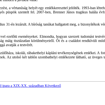
ezést, a vértanúság helyét egy emlékkereszttel jelölték. 1993-ban lét
és püspök szentelt fel. 2007-ben, Brenner János tragikus halála é
úlius 31-én lezárult. A bíróság tanúkat hallgatott meg, a bizonyítékok v
vel ezelőtti eseményeket. Elmondta, hogyan szerzett tudomást testvér
ság máig tisztázatlan körülményeiről. Őt és a családot rendkívüli mód
gá avatják a testvérét.
 szülőháza, iskolái, rábakethelyi kápláni tevékenységének emlékei. A f
k. Az utolsó két tablón szombathelyi emlékezete látható, az üveges tá
rd ipara a XIX-XX. században
Következő