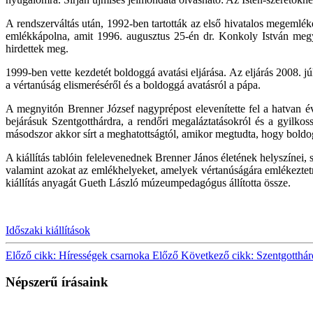
A rendszerváltás után, 1992-ben tartották az első hivatalos megemlék
emlékkápolna, amit 1996. augusztus 25-én dr. Konkoly István megy
hirdettek meg.
1999-ben vette kezdetét boldoggá avatási eljárása. Az eljárás 2008. j
a vértanúság elismeréséről és a boldoggá avatásról a pápa.
A megnyitón Brenner József nagyprépost elevenítette fel a hatvan év
bejárásuk Szentgotthárdra, a rendőri megaláztatásokról és a gyilkos
másodszor akkor sírt a meghatottságtól, amikor megtudta, hogy boldog
A kiállítás tablóin felelevenednek Brenner János életének helyszínei,
valamint azokat az emlékhelyeket, amelyek vértanúságára emlékeztetne
kiállítás anyagát Gueth László múzeumpedagógus állította össze.
Időszaki kiállítások
Előző cikk: Hírességek csarnoka
Előző
Következő cikk: Szentgotthá
Népszerű írásaink