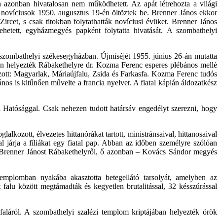
a azonban hivatalosan nem működhetett. Az apát létrehozta a világi
 új novíciusok 1950. augusztus 19-én öltöztek be. Brenner János ekkor
Zircet, s csak titokban folytathatták novíciusi évüket. Brenner János
ehetett, egyházmegyés papként folytatta hivatását. A szombathelyi
szombathelyi székesegyházban. Újmiséjét 1955. június 26-án mutatta
én helyezték Rábakethelyre dr. Kozma Ferenc esperes plébános mellé
tozott: Magyarlak, Máriaújfalu, Zsida és Farkasfa. Kozma Ferenc tudós
János is kitűnően művelte a francia nyelvet. A fiatal káplán áldozatkész
 Hatósággal. Csak nehezen tudott határsáv engedélyt szerezni, hogy
kozott, élvezetes hittanórákat tartott, ministránsaival, hittanosaival
al járja a fíliákat egy fiatal pap. Abban az időben személyre szólóan
ni Brenner Jánost Rábakethelyről, ő azonban – Kovács Sándor megyés
templomban nyakába akasztotta betegellátó tarsolyát, amelyben az
t falu között megtámadták és kegyetlen brutalitással, 32 késszúrással
 faláról. A szombathelyi szalézi templom kriptájában helyezték örök