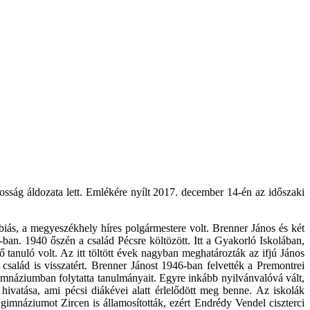
osság áldozata lett. Emlékére nyílt 2017. december 14-én az időszaki
ás, a megyeszékhely híres polgármestere volt. Brenner János és két
-ban. 1940 őszén a család Pécsre költözött. Itt a Gyakorló Iskolában,
 tanuló volt. Az itt töltött évek nagyban meghatározták az ifjú János
család is visszatért. Brenner Jánost 1946-ban felvették a Premontrei
náziumban folytatta tanulmányait. Egyre inkább nyilvánvalóvá vált,
 hivatása, ami pécsi diákévei alatt érlelődött meg benne. Az iskolák
 gimnáziumot Zircen is államosították, ezért Endrédy Vendel ciszterci