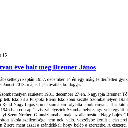
r 15
tvan éve halt meg Brenner János
ábakethelyi káplán 1957. december 14-én egy máig felderítetlen gyilk
ner Jánost 2018. május 1-jén avatták boldoggá.
Szombathelyen született 1931. december 27-én. Nagyapja Brenner Tóbi
pap lett. Iskoláit a Püspöki Elemi Iskolában kezdte Szombathelyen 1938
i Rend Nagy Lajos Gimnáziumában folytatta tanulmányait. Itt is kitűnő
1946-ban édesapját visszahelyezték Szombathelyre, így vele együtt a 
lyi Szent Norbert Gimnáziumába, majd az államosított Nagy Lajos Gim
ított iskola szellemisége nem neki való, veszélybe került a ciszterci
án Zircre ment azzal a szándékkal, hogy belép a szerzetbe. A ciszterci