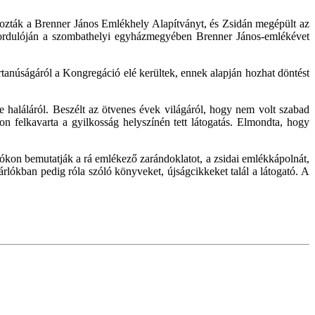
rehozták a Brenner János Emlékhely Alapítványt, és Zsidán megépült az
vfordulóján a szombathelyi egyházmegyében Brenner János-emlékévet
értanúságáról a Kongregáció elé kerültek, ennek alapján hozhat döntést
e haláláról. Beszélt az ötvenes évek világáról, hogy nem volt szabad
on felkavarta a gyilkosság helyszínén tett látogatás. Elmondta, hogy
otókon bemutatják a rá emlékező zarándoklatot, a zsidai emlékkápolnát,
rlókban pedig róla szóló könyveket, újságcikkeket talál a látogató. A