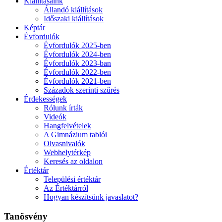
Kiállításaink
Állandó kiállítások
Időszaki kiállítások
Képtár
Évfordulók
Évfordulók 2025-ben
Évfordulók 2024-ben
Évfordulók 2023-ban
Évfordulók 2022-ben
Évfordulók 2021-ben
Századok szerinti szűrés
Érdekességek
Rólunk írták
Videók
Hangfelvételek
A Gimnázium tablói
Olvasnivalók
Webhelytérkép
Keresés az oldalon
Értéktár
Települési értéktár
Az Értéktárról
Hogyan készítsünk javaslatot?
Tanösvény