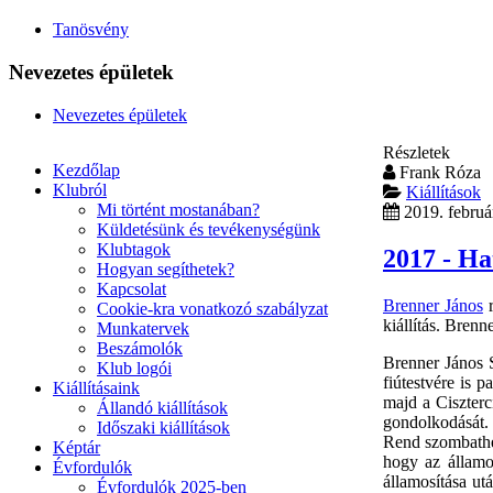
Tanösvény
Nevezetes épületek
Nevezetes épületek
Részletek
Kezdőlap
Frank Róza
Klubról
Kiállítások
Mi történt mostanában?
2019. februá
Küldetésünk és tevékenységünk
Klubtagok
2017 - Ha
Hogyan segíthetek?
Kapcsolat
Brenner János
r
Cookie-kra vonatkozó szabályzat
kiállítás. Bren
Munkatervek
Beszámolók
Brenner János 
Klub logói
fiútestvére is 
Kiállításaink
majd a Ciszterc
Állandó kiállítások
gondolkodását. 
Időszaki kiállítások
Rend szombathe
Képtár
hogy az államos
Évfordulók
államosítása ut
Évfordulók 2025-ben