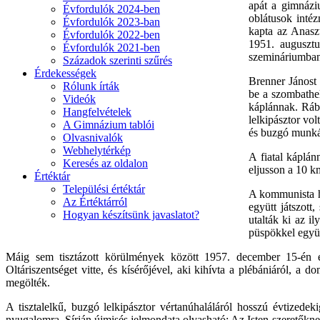
apát a gimnázi
Évfordulók 2024-ben
oblátusok intéz
Évfordulók 2023-ban
kapta az Anaszt
Évfordulók 2022-ben
1951. augusztu
Évfordulók 2021-ben
szemináriumban
Századok szerinti szűrés
Érdekességek
Brenner Jánost
Rólunk írták
be a szombathe
Videók
káplánnak. Rába
Hangfelvételek
lelkipásztor vol
A Gimnázium tablói
és buzgó munkája
Olvasnivalók
Webhelytérkép
A fiatal káplá
Keresés az oldalon
eljusson a 10 k
Értéktár
Települési értéktár
A kommunista ha
Az Értéktárról
együtt játszott
Hogyan készítsünk javaslatot?
utalták ki az 
püspökkel együtt
Máig sem tisztázott körülmények között 1957. december 15-én éjj
Oltáriszentséget vitte, és kísérőjével, aki kihívta a plébániáról, a
megölték.
A tisztalelkű, buzgó lelkipásztor vértanúhaláláról hosszú évtizede
nyugalomra. Sírján újmisés jelmondata olvasható: Az Isten-szeretőkne