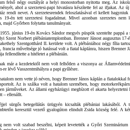
um felső négy osztályát a helyi monostorban nyitotta meg. Az iskol
ményét, ahol a szerzetesi-papi hivatásra készítette fel az ifjakat. Az
áz rendi nevet. A szerzetesrendek feloszlatásával el kellett hagyniuk 
s 19-én tett szerzetesi fogadalmat. Mivel azonban szerzetes nem l
, majd Győrben folytatta tanulmányait.
 1955. június 19-én Kovács Sándor megyés püspök szentelte pappá a 
lyi Szent Norbert plébániatemplomban. Brenner Jánost augusztus 17-
kethely Szentgotthárd II. kerülete volt. A plébániához négy fília tar
t, francia műveltsége jó hatással volt a fiatal káplánra, hiszen Brenner 
 fellendítette a hitéletet a plébánián.
nnak már a kezdetektől nem volt felhőtlen a viszonya az Államvédelmi
m-re lévő Vasszentmihályra a papi gyűlésre.
talom nem vette jó néven, hogy Brenner János káplán a fiatalokkal foglal
, sportolt. Az is szálka volt a hatalom szemében, hogy motorkerékpárr
ilyen járműveket. Az állami egyházügyi megbízott el akarta helyeztet
 – ellenállt.
el sürgős betegellátás ürügyén kicsalták plébániai lakásából. A 
 dombtetőn keresztül vezető gyalogúton elindult Zsida község felé. A ké
kig nem volt szabad beszélni, képeit levetették a Győri Szeminárium
k minden a javukra válik!