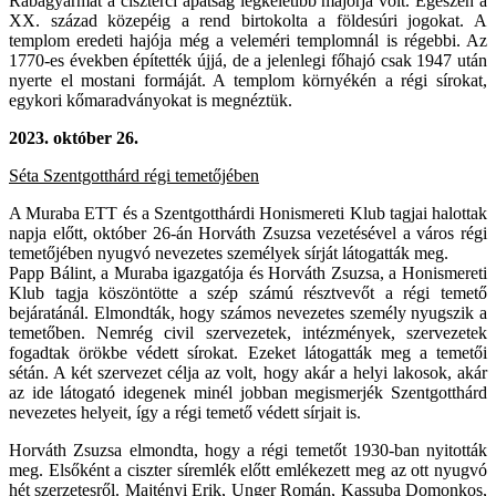
Rábagyarmat a ciszterci apátság legkeletibb majorja volt. Egészen a
XX. század közepéig a rend birtokolta a földesúri jogokat. A
templom eredeti hajója még a veleméri templomnál is régebbi. Az
1770-es években építették újjá, de a jelenlegi főhajó csak 1947 után
nyerte el mostani formáját. A templom környékén a régi sírokat,
egykori kőmaradványokat is megnéztük.
2023.
október 26.
Séta Szentgotthárd régi temetőjében
A Muraba ETT és a Szentgotthárdi Honismereti Klub tagjai halottak
napja előtt, október 26-án Horváth Zsuzsa vezetésével a város régi
temetőjében nyugvó nevezetes személyek sírját látogatták meg.
Papp Bálint, a Muraba igazgatója és Horváth Zsuzsa, a Honismereti
Klub tagja köszöntötte a szép számú résztvevőt a régi temető
bejáratánál. Elmondták, hogy számos nevezetes személy nyugszik a
temetőben. Nemrég civil szervezetek, intézmények, szervezetek
fogadtak örökbe védett sírokat. Ezeket látogatták meg a temetői
sétán. A két szervezet célja az volt, hogy akár a helyi lakosok, akár
az ide látogató idegenek minél jobban megismerjék Szentgotthárd
nevezetes helyeit, így a régi temető védett sírjait is.
Horváth Zsuzsa elmondta, hogy a régi temetőt 1930-ban nyitották
meg. Elsőként a ciszter síremlék előtt emlékezett meg az ott nyugvó
hét szerzetesről. Majtényi Erik, Unger Román, Kassuba Domonkos,