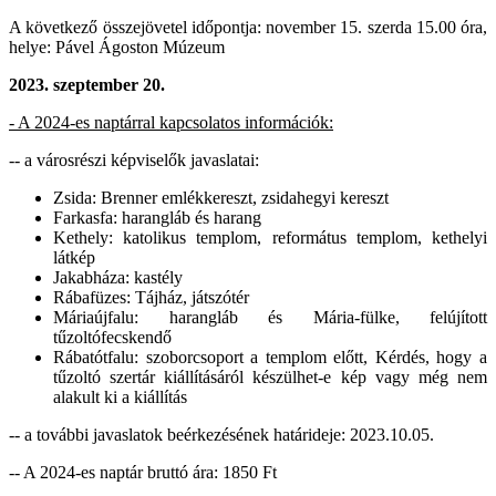
A következő összejövetel időpontja: november 15. szerda 15.00 óra,
helye: Pável Ágoston Múzeum
2023.
szeptember 20.
- A 2024-es naptárral kapcsolatos információk:
-- a városrészi képviselők javaslatai:
Zsida: Brenner emlékkereszt, zsidahegyi kereszt
Farkasfa: harangláb és harang
Kethely: katolikus templom, református templom, kethelyi
látkép
Jakabháza: kastély
Rábafüzes: Tájház, játszótér
Máriaújfalu: harangláb és Mária-fülke, felújított
tűzoltófecskendő
Rábatótfalu: szoborcsoport a templom előtt, Kérdés, hogy a
tűzoltó szertár kiállításáról készülhet-e kép vagy még nem
alakult ki a kiállítás
-- a további javaslatok beérkezésének határideje: 2023.10.05.
-- A 2024-es naptár bruttó ára: 1850 Ft