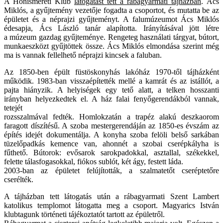
A Honismereti Klub
látogatást tett a rábagyarmati tájházban
. Ács
Miklós, a gyűjtemény vezetője fogadta a csoportot, és mutatta be az
épületet és a néprajzi gyűjteményt. A falumúzeumot Ács Miklós
édesapja, Ács László tanár alapította. Irányításával jött létre
a múzeum gazdag gyűjteménye. Rengeteg használati tárgyat, bútort,
munkaeszközt gyűjtöttek össze. Ács Miklós elmondása szerint még
ma is vannak fellelhető néprajzi kincsek a faluban.
Az 1850-ben épült füstöskonyhás lakóház 1970-től tájházként
működik. 1983-ban visszaépítették mellé a kamrát és az istállót, a
pajta hiányzik. A helyiségek egy tető alatt, a telken hosszanti
irányban helyezkedtek el. A ház falai fenyőgerendákból vannak,
tetejét
rozsszalmával fedték. Homlokzatán a trapéz alakú deszkaorom
faragott díszítésű. A szoba mestergerendáján az 1850-es évszám az
építés idejét dokumentálja. A konyha szoba felöli belső sarkában
tüzelőpadkás kemence van, ahonnét a szobai cserépkályha is
fűthető. Bútorok: evősarok sarokpadokkal, asztallal, székekkel,
felette tálasfogasokkal, fiókos sublót, két ágy, festett láda.
2003-ban az épületet felújították, a szalmatetőt cseréptetőre
cserélték.
A tájházban tett látogatás után a rábagyarmati Szent Lambert
katolikus templomot látogatta meg a csoport. Magyarics István
klubtagunk történeti tájékoztatót tartott az épületről.