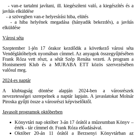
- van-e tartalmi javítani, ill. kiegészíteni való, a kiegészítés és a
javítás elküldése
- a szövegben van-e helyesírási hiba, elütés
- a hiba helyének megadása (hányadik bekezdés), a javítás
elküldése
Városi séta
Szeptember 1-jén 17 órakor kezdődik a következő városi séta
Vendéglátóhelyek nyomában címmel. Az anyagok összegyűjtésében
Frank Róza vett részt, a sétát Szép Renáta vezeti. A program a
Honismereti Klub és a MURABA ETT közös szervezésében
valósul meg.
2024-es naptár
A klubtagság döntése alapján 2024-ben a városrészek
nevezetességei szerepelnek a naptár lapjain. A javaslatokat Molnár
Piroska gyűjti össze a városrészi képviselőktől.
Javasolt programok októberben
Könyvtári nap október 3-án 17 órától a múzeumban Könyv –
érték - tár címmel dr. Frank Róza előadásával.
Október 20-án 11 órától a Berzsenyi Könyvtárban az