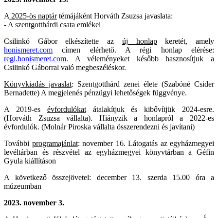
A
2025-ös naptár
témájáként Horváth Zsuzsa javaslata:
- A szentgotthárdi csata emlékei
Csilinkó Gábor elkészítette az
új honlap
keretét, amely
honismeret.com
címen elérhető. A régi honlap elérése:
regi.honismeret.com
. A véleményeket később hasznosítjuk a
Csilinkó Gáborral való megbeszéléskor.
Könyvkiadás javaslat
: Szentgotthárd zenei élete (Szabóné Csider
Bernadette) A megjelenés pénzügyi lehetőségek függvénye.
A 2019-es
évfordulókat
átalakítjuk és kibővítjük 2024-esre.
(Horváth Zsuzsa vállalta). Hiányzik a honlapról a 2022-es
évfordulók. (Molnár Piroska vállalta összerendezni és javítani)
További
programajánlat
: november 16. Látogatás az egyházmegyei
levéltárban és részvétel az egyházmegyei könyvtárban a Géfin
Gyula kiállításon
A következő összejövetel: december 13. szerda 15.00 óra a
múzeumban
2023.
november 3.