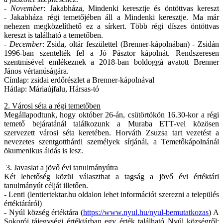
-
November
: Jakabháza, Mindenki keresztje és öntöttvas kereszt
- Jakabháza régi temetőjében áll a Mindenki keresztje. Ma már
nehezen megközelíthető ez a sírkert. Több régi díszes öntöttvas
kereszt is található a temetőben.
-
December
: Zsida, oltár feszülettel (Brenner-kápolnában) - Zsidán
1996-ban szentelték fel a Jó Pásztor kápolnát. Rendszeresen
szentmisével emlékeznek a 2018-ban boldoggá avatott Brenner
János vértanúságára.
Címlap: zsidai erdőrészlet a Brenner-kápolnával
Hátlap: Máriaújfalu, Hársas-tó
2. Városi séta a régi temetőben
Megállapodtunk, hogy október 26-án, csütörtökön 16.30-kor a régi
temető bejáratánál találkozunk a Muraba ETT-vel közösen
szervezett városi séta keretében. Horváth Zsuzsa tart vezetést a
nevezetes szentgotthárdi személyek sírjánál, a Temetőkápolnánál
ökumenikus áldás is lesz.
3. Javaslat a jövő évi tanulmányútra
Két lehetőség közül választhat a tagság a jövő évi értéktári
tanulmányút célját illetően.
- Lenti (lentiertektar.hu oldalon lehet információt szerezni a település
értéktáráról)
- Nyúl község értéktára (
https://www.nyul.hu/nyul-bemutatkozas
) A
Sokorói tájegységi értéktárban egy érték található Nyúl községről: