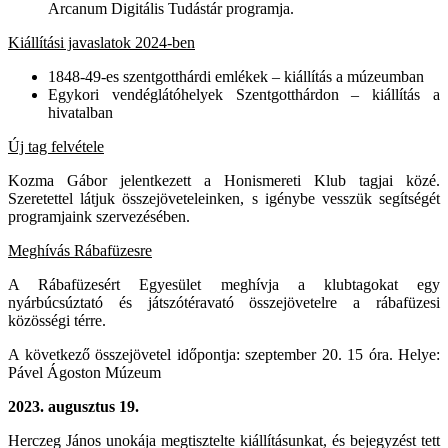
Arcanum Digitális Tudástár programja.
Kiállítási javaslatok 2024-ben
1848-49-es szentgotthárdi emlékek – kiállítás a múzeumban
Egykori vendéglátóhelyek Szentgotthárdon – kiállítás a
hivatalban
Új tag felvétele
Kozma Gábor jelentkezett a Honismereti Klub tagjai közé.
Szeretettel látjuk összejöveteleinken, s igénybe vesszük segítségét
programjaink szervezésében.
Meghívás Rábafüzesre
A Rábafüzesért Egyesület meghívja a klubtagokat egy
nyárbúcsúztató és játszótéravató összejövetelre a rábafüzesi
közösségi térre.
A következő összejövetel időpontja: szeptember 20. 15 óra.
Helye:
Pável Ágoston Múzeum
2023.
augusztus 19.
Herczeg János unokája megtisztelte kiállításunkat, és bejegyzést tett