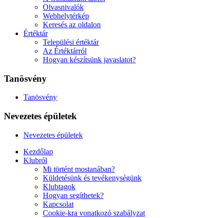
Olvasnivalók
Webhelytérkép
Keresés az oldalon
Értéktár
Települési értéktár
Az Értéktárról
Hogyan készítsünk javaslatot?
Tanösvény
Tanösvény
Nevezetes épületek
Nevezetes épületek
Kezdőlap
Klubról
Mi történt mostanában?
Küldetésünk és tevékenységünk
Klubtagok
Hogyan segíthetek?
Kapcsolat
Cookie-kra vonatkozó szabályzat