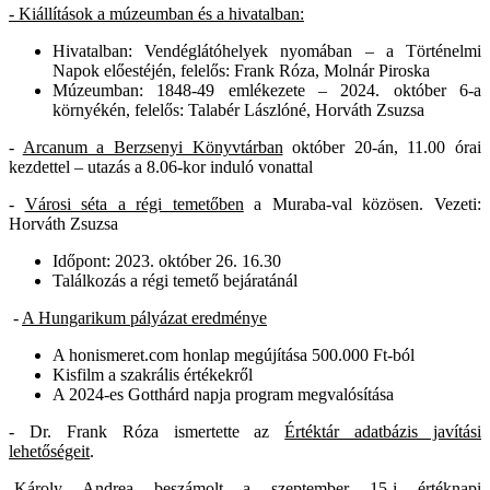
- Kiállítások a múzeumban és a hivatalban:
Hivatalban: Vendéglátóhelyek nyomában – a Történelmi
Napok előestéjén, felelős: Frank Róza, Molnár Piroska
Múzeumban: 1848-49 emlékezete – 2024. október 6-a
környékén, felelős: Talabér Lászlóné, Horváth Zsuzsa
-
Arcanum a Berzsenyi Könyvtárban
október 20-án, 11.00 órai
kezdettel – utazás a 8.06-kor induló vonattal
-
Városi séta a régi temetőben
a Muraba-val közösen. Vezeti:
Horváth Zsuzsa
Időpont: 2023. október 26. 16.30
Találkozás a régi temető bejáratánál
-
A Hungarikum pályázat eredménye
A honismeret.com honlap megújítása 500.000 Ft-ból
Kisfilm a szakrális értékekről
A 2024-es Gotthárd napja program megvalósítása
- Dr. Frank Róza ismertette az
Értéktár adatbázis javítási
lehetőségeit
.
-Károly Andrea beszámolt a
szeptember 15-i értéknapi