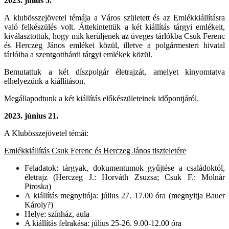
2023.
július 5.
A klubösszejövetel témája a Város született és az Emlékkiállításra
való felkészülés volt. Áttekintettük a két kiállítás tárgyi emlékeit,
kiválasztottuk, hogy mik kerüljenek az üveges tárlókba Csuk Ferenc
és Herczeg János emlékei közül, illetve a polgármesteri hivatal
tárlóiba a szentgotthárdi tárgyi emlékek közül.
Bemutattuk a két díszpolgár életrajzát, amelyet kinyomtatva
elhelyezünk a kiállításon.
Megállapodtunk a két kiállítás előkészületeinek időpontjáról.
2023.
június 21.
A Klubösszejövetel témái:
Emlékkiállítás Csuk Ferenc és Herczeg János tiszteletére
Feladatok: tárgyak, dokumentumok gyűjtése a családoktól,
életrajz (Herczeg J.: Horváth Zsuzsa; Csuk F.: Molnár
Piroska)
A kiállítás megnyitója: július 27. 17.00 óra (megnyitja Bauer
Károly?)
Helye: színház, aula
A kiállítás felrakása: július 25-26. 9.00-12.00 óra