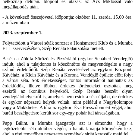
hétköznap délután. Időpont és utazás: az Ács Miklóssal való
megállapodás után.
-
A következő összejövetel időpontja
: október 11. szerda, 15.00 óra,
a múzeumban
2023.
szeptember 1.
Folytatódott a Városi séták sorozat a Honismereti Klub és a Muraba
ETT szervezésében, Szép Renáta kalauzolása mellett.
A séta a Zöldfa Söröző és Pizzériától (egykor Scháberl Vendéglő)
indult, ahol a tulajdonos is köszöntötte és megvendégelte a nagy
számú érdeklődőt. Szép Renáta vezetésével az egykori Központi
Kávéház, a Klein Kávéház és a Korona Vendéglő épülete előtt folyt
a városi séta. Sok érdekességet, fontos információt hallhattak az
érdeklődők, illetve többen érdekes történeteket osztottak meg
ezekről az ikonikus helyekről. Szép Renáta beszélt olyan
vendéglátóhelyekről is, amelyek nem estek a séta útjába, de érdekes
és egykor népszerű helyek voltak, mint például a Nagykolompos
vagy a Makkhetes. A túra az egykori Éva Presszóban ért véget, ahol
baráti beszélgetésre került sor egy-egy pohár ital társaságában.
Papp Bálint, a Muraba igazgatója azt is elmondta, hogy a
legközelebbi séta október végén, a halottak napja környékén lesz,
ahol a régi temetőben nevezetes személyek sírját keressük majd fel.