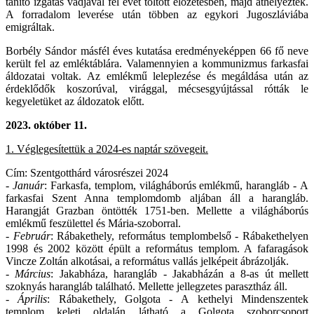
tanító izgatás vádjával fél évet töltött előzetesben, majd áthelyezték.
A forradalom leverése után többen az egykori Jugoszláviába
emigráltak.
Borbély Sándor másfél éves kutatása eredményeképpen 66 fő neve
került fel az emléktáblára. Valamennyien a kommunizmus farkasfai
áldozatai voltak. Az emlékmű leleplezése és megáldása után az
érdeklődők koszorúval, virággal, mécsesgyújtással rótták le
kegyeletüket az áldozatok előtt.
2023.
október 11.
1. Véglegesítettük a 2024-es naptár szövegeit.
Cím: Szentgotthárd városrészei 2024
-
Január
: Farkasfa, templom, világháborús emlékmű, harangláb - A
farkasfai Szent Anna templomdomb aljában áll a harangláb.
Harangját Grazban öntötték 1751-ben. Mellette a világháborús
emlékmű feszülettel és Mária-szoborral.
-
Február
: Rábakethely, református templombelső - Rábakethelyen
1998 és 2002 között épült a református templom. A fafaragások
Vincze Zoltán alkotásai, a református vallás jelképeit ábrázolják.
-
Március
: Jakabháza, harangláb - Jakabházán a 8-as út mellett
szoknyás harangláb található. Mellette jellegzetes parasztház áll.
-
Április
: Rábakethely, Golgota - A kethelyi Mindenszentek
templom keleti oldalán látható a Golgota szoborcsoport