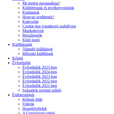
Mi történt mostanában?
Küldetésünk és tevékenységünk
Klubtagok
Hogyan segíthetek?
Kapcsolat
Cookie-kra vonatkozó szabályzat
Munkatervek
Beszámolók
Klub logói
Kiállításaink
Állandó kiállítások
Időszaki kiállítások
Képtár
Évfordulók
Évfordulók 2025-ben
Évfordulók 2024-ben
Évfordulók 2023-ban
Évfordulók 2022-ben
Évfordulók 2021-ben
Századok szerinti szűrés
Érdekességek
Rólunk írták
Videók
Hangfelvételek
A Gimnázium tablói