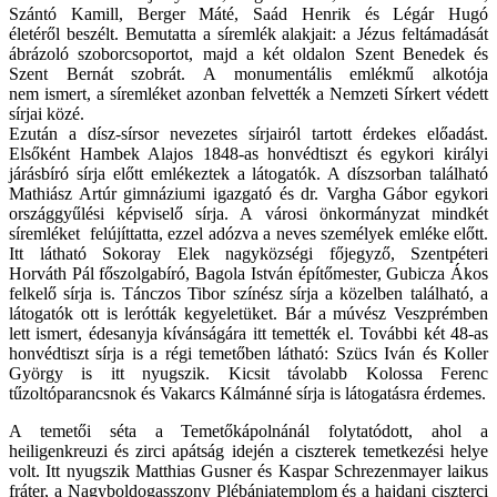
Szántó Kamill, Berger Máté, Saád Henrik és Légár Hugó
életéről beszélt. Bemutatta a síremlék alakjait: a Jézus feltámadását
ábrázoló szoborcsoportot, majd a két oldalon Szent Benedek és
Szent Bernát szobrát. A monumentális emlékmű alkotója
nem ismert, a síremléket azonban felvették a Nemzeti Sírkert védett
sírjai közé.
Ezután a dísz-sírsor nevezetes sírjairól tartott érdekes előadást.
Elsőként Hambek Alajos 1848-as honvédtiszt és egykori királyi
járásbíró sírja előtt emlékeztek a látogatók. A díszsorban található
Mathiász Artúr gimnáziumi igazgató és dr. Vargha Gábor egykori
országgyűlési képviselő sírja. A városi önkormányzat mindkét
síremléket felújíttatta, ezzel adózva a neves személyek emléke előtt.
Itt látható Sokoray Elek nagyközségi főjegyző, Szentpéteri
Horváth Pál főszolgabíró, Bagola István építőmester, Gubicza Ákos
felkelő sírja is. Tánczos Tibor színész sírja a közelben található, a
látogatók ott is lerótták kegyeletüket. Bár a múvész Veszprémben
lett ismert, édesanyja kívánságára itt temették el. További két 48-as
honvédtiszt sírja is a régi temetőben látható: Szücs Iván és Koller
György is itt nyugszik. Kicsit távolabb Kolossa Ferenc
tűzoltóparancsnok és Vakarcs Kálmánné sírja is látogatásra érdemes.
A temetői séta a Temetőkápolnánál folytatódott, ahol a
heiligenkreuzi és zirci apátság idején a ciszterek temetkezési helye
volt. Itt nyugszik Matthias Gusner és Kaspar Schrezenmayer laikus
fráter, a Nagyboldogasszony Plébániatemplom és a hajdani ciszterci