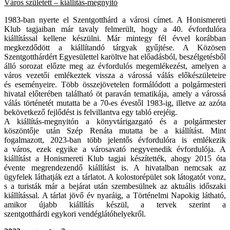
Város született – kiállítás-megnyitó
1983-ban nyerte el Szentgotthárd a városi címet. A Honismereti
Klub tagjaiban már tavaly
felmerült, hogy a 40. évfordulóra
kiállítással kellene készülni. Már mintegy fél évvel
korábban
megkezdődött a kiállítandó tárgyak gyűjtése. A Közösen
Szentgotthárdért
Egyesülettel karöltve hat előadásból, beszélgetésből
álló sorozat előzte meg az évfordulós
megemlékezést, amelyen a
város vezetői emlékeztek vissza a várossá válás előkészületeire
és
eseményeire. Több összejövetelen formálódott a polgármesteri
hivatal előterében található öt
paraván tematikája, amely a várossá
válás történetét mutatta be a 70-es évestől 1983-ig, illetve
az azóta
bekövetkező fejlődést is felvillantva egy tabló erejéig.
A kiállítás-megnyitón a könyvtárigazgató és a polgármester
köszöntője után Szép Renáta
mutatta be a kiállítást. Mint
fogalmazott, 2023-ban több jelentős évfordulóra is emlékezik
a
város, ezek egyike a városavató negyvenedik évfordulója. A
kiállítást a Honismereti Klub
tagjai készítették, ahogy 2015 óta
évente megrendezendő kiállítást is. A hivatalban nemcsak
az
ügyfelek láthatják ezt a tárlatot. A kolostorépület sok látogatót vonz,
s a turisták már a
bejárat után szembesülnek az aktuális időszaki
kiállítással. A tárlat jövő év nyaráig, a
Történelmi Napokig látható,
amikor újabb kiállítás készül, a tervek szerint a
szentgotthárdi
egykori vendéglátóhelyekről.