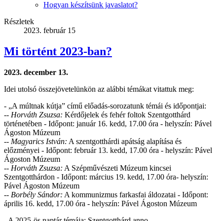
Hogyan készítsünk javaslatot?
Részletek
2023. február 15
Mi történt 2023-ban?
2023. december 13.
Idei utolsó összejövetelünkön az alábbi témákat vitattuk meg:
- „A múltnak kútja” című előadás-sorozatunk témái és időpontjai
:
--
Horváth Zsuzsa:
Kérdőjelek és fehér foltok Szentgotthárd
történetében - Időpont: január 16. kedd, 17.00 óra - helyszín: Pável
Ágoston Múzeum
--
Magyarics István:
A szentgotthárdi apátság alapítása és
előzményei - Időpont: február 13. kedd, 17.00 óra - helyszín: Pável
Ágoston Múzeum
--
Horváth Zsuzsa:
A Szépművészeti Múzeum kincsei
Szentgotthárdon - Időpont: március 19. kedd, 17.00 óra- helyszín:
Pável Ágoston Múzeum
--
Borbély Sándor:
A kommunizmus farkasfai áldozatai - Időpont:
április 16. kedd, 17.00 óra - helyszín: Pável Ágoston Múzeum
- A 2025-ös naptár témája: Szentgotthárd anno