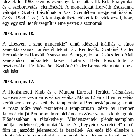
idézték fel 1983 jelentős eseményeit, méltatták III. Béla királyunkat
és a szoboravatás jelentőségét. A mondatokat Horváth Zsuzsanna
válogatta Szabó Lászlónak a Vasi Szemlében megjelent írásából
(VSz, 1984. 1.sz.). A klubtagok tiszteletüket kifejezték azzal, hogy
egy-egy szál fehér szegfűt is elhelyeztek a szobornál.
2023.
május 18.
A „Legyen a zene mindenkié” című időszaki kiállítás a város
zeneoktatásának történetét tekinti át. Rendezők: Szabóné Csider
Bernadette és Horváth Zsuzsanna. A megnyitón a Takács Jenő AMI
zenetanárai működtek közre. Labritz Béla köszöntötte a
résztvevőket. Ezt követően Szabóné Csider Bernadette mutatta be a
kiállítást.
2023.
május 12.
A Honismereti Klub és a Muraba Európai Területi Társulással
közösen szervez idén is városi sétákat. Május 12-én a Brenner sétára
került sor, amely a kethelyi templomtól a Brenner-kápolnáig tartott.
A rossz időre való tekintettel a templomban idézte fel Brenner
János életútját Bodorkós Imre plébános és Závecz Jucus klubtagunk.
Előadásukban a rábakethelyi Mindenszentek plébániatemplom
múltját, érdekességeit mutatták be. A „Legyetek szeretettel” című
film itt játszódó jeleneteiről is beszéltek. Az esős idő ellenére a
klubtagok egy része elsétált a zarándokúton a Brenner-kápolnáig. A