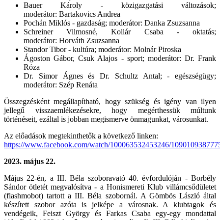
Bauer Károly - közigazgatási változások;
moderátor: Bartakovics Andrea
Pochán Miklós - gazdaság; moderátor: Danka Zsuzsanna
Schreiner Vilmosné, Kollár Csaba - oktatás;
moderátor: Horváth Zsuzsanna
Standor Tibor - kultúra; moderátor: Molnár Piroska
Ágoston Gábor, Csuk Alajos - sport; moderátor: Dr. Frank
Róza
Dr. Simor Ágnes és Dr. Schultz Antal; - egészségügy;
moderátor: Szép Renáta
Összegzésként megállapítható, hogy szükség és igény van ilyen
jellegű visszaemlékezésekre, hogy megérthessük múltunk
történéseit, ezáltal is jobban megismerve önmagunkat, városunkat.
Az előadások megtekinthetők a következő linken:
https://www.facebook.com/watch/100063532453246/109010938777
2023.
május 22.
Május 22-én, a III. Béla szoboravató 40. évfordulóján - Borbély
Sándor ötletét megvalósítva - a Honismereti Klub villámcsődületet
(flashmobot) tartott a III. Béla szobornál. A Gömbös László által
készített szobor azóta is jelképe a városnak. A klubtagok és
vendégeik, Feiszt György és Farkas Csaba egy-egy mondattal