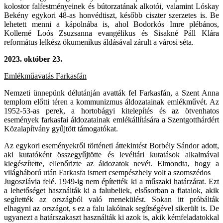
kolostor falfestményeinek és bútorzatának alkotói, valamint Lóskay
Bekény egykori 48-as honvédtiszt, később ciszter szerzetes is. Be
lehetett menni a kápolnába is, ahol Bodorkós Imre plébános,
Kollerné Loós Zsuzsanna evangélikus és Sisakné Páll Klára
református lelkész ökumenikus áldásával zárult a városi séta.
2023.
október 23.
Emlékműavatás Farkasfán
Nemzeti ünnepünk délutánján avatták fel Farkasfán, a Szent Anna
templom előtti téren a kommunizmus áldozatainak emlékművét. Az
1952-53-as perek, a hortobágyi kitelepítés és az ötvenhatos
események farkasfai áldozatainak emlékállítására a Szentgotthárdért
Közalapítvány gyűjtött támogatókat.
Az egykori eseményekről történeti áttekintést Borbély Sándor adott,
aki kutatóként összegyűjtötte és levéltári kutatások alkalmával
kiegészítette, ellenőrizte az áldozatok nevét. Elmondta, hogy a
világháború után Farkasfa ismert csempészhely volt a szomszédos
Jugoszlávia felé. 1949-ig nem építették ki a műszaki határzárat. Ezt
a lehetőséget használták ki a falubeliek, elsősorban a fiatalok, akik
segítették az országból való menekülést. Sokan itt próbálták
elhagyni az országot, s ez a falu lakóinak segítségével sikerült is. De
ugyanezt a határszakaszt használták ki azok is, akik kémfeladatokkal