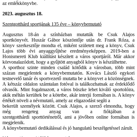
az emlékkönyvbe.
2023.
augusztus 18.
Szentgotthárd sportjának 135 éve – könyvbemutató
Augusztus 18-án a színházban mutatták be Csuk Alajos
sportkönyvét. Huszár Gábor
köszöntője után dr. Frank Róza, a
könyv szerkesztője mondta el, miként született meg a
könyv, Csuk
Lajos több évi anyaggyűjtése eredményeképpen. 2019-ben a
Honismereti Klub
kiállítást készített a város sportjáról. Már akkor
körvonalazódott, hogy a gyűjtött anyagból
könyv is készülhetne.
A sporthoz szinte minden család kötődik a városban, több mint
százan megjelentek a
könyvbemutatón. Kovács László egykori
testnevelő tanár és sportvezető mutatta be a könyvet
a közönségnek.
A kétszáz oldalon számtalan fotóval is találkozhatnak az érdeklődő
olvasók.
Mint fogalmazott, a város büszke lehet kiváló sportolóira,
akik méltán kerültek be a kötetbe,
akár interjú formában is. A könyv
értékét növeli a névmutató, amely az eligazodást segíti a
bekerült személyek között.
Csuk Alajos, a szerző elmondta, hogy
még rengeteg anyag van a fiókjában a
szentgotthárdi
sporttörténetről, ami a jövőben online formában is
megjelenik.
A könyvbemutató dedikálással és jó hangulatú beszélgetéssel zárult.