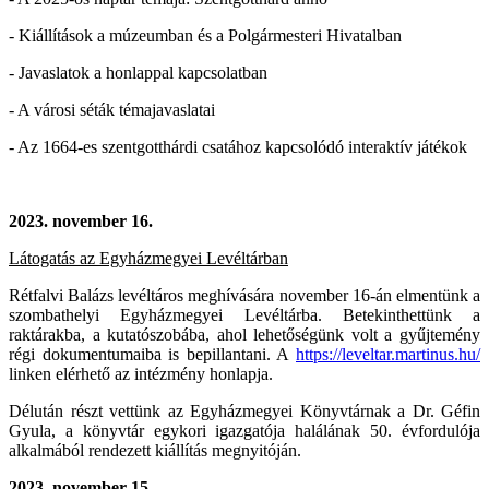
- Kiállítások a múzeumban és a Polgármesteri Hivatalban
- Javaslatok a honlappal kapcsolatban
- A városi séták témajavaslatai
- Az 1664-es szentgotthárdi csatához kapcsolódó interaktív játékok
2023. november 16.
Látogatás az Egyházmegyei Levéltárban
Rétfalvi Balázs levéltáros meghívására november 16-án elmentünk a
szombathelyi
Egyházmegyei Levéltárba. Betekinthettünk a
raktárakba, a kutatószobába, ahol lehetőségünk
volt a gyűjtemény
régi dokumentumaiba is bepillantani. A
https://leveltar.martinus.hu/
linken
elérhető az intézmény honlapja.
Délután részt vettünk az Egyházmegyei Könyvtárnak a Dr. Géfin
Gyula, a könyvtár egykori
igazgatója halálának 50. évfordulója
alkalmából rendezett kiállítás megnyitóján.
2023. november 15.