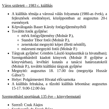
Város született – 1983 c. kiállítás
A kiállítás témája a várossá válás folyamata (1980-as évek), a
fejlesztések eredményei, középpontban az augusztus 20-i
események
Képválogatás Bauer Károly fotógyűjteményéből
További fotók gyűjtése:
mfvk fotógyűjtemény (Molnár P.),
Standor Tibor fotói (Molnár P.),
zeneiskolai megnyitó képei (Betti nénitől),
múzeumi megnyitó fotói (Molnár P.)
Tárgyak gyűjtése: Gömbös László kisplasztikái (a hivatalban);
Szentgotthárdról kiadott könyvek (Molnár P. gyűjtése a
könyvtárban), levéltári kutatás a tanácsi határozatokról
(Molnár P.), további kiállítási tárgyak gyűjtése
Megnyitó: augusztus 18. 17.00 óra (megnyitja Huszár
Gábor?)
Helye: Polgármesteri Hivatal előcsarnoka
A kiállítás felrakása, a tűzoltó kiállítás lebontása: augusztus
15-17. 9.00-12.00 óra
Szentgotthárd sportjának 135 éve – könyvbemutató
Szerző: Csuk Alajos