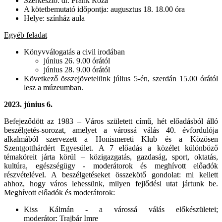
Szerkesztő: dr. Frank Róza
A kötetbemutató időpontja: augusztus 18. 18.00 óra
Helye: színház aula
Egyéb feladat
Könyvválogatás a civil irodában
június 26. 9.00 órától
június 28. 9.00 órától
Következő összejövetelünk július 5-én, szerdán 15.00 órától
lesz a múzeumban.
2023.
június 6.
Befejeződött az 1983 – Város született című, hét előadásból álló
beszélgetés-sorozat, amelyet a várossá válás 40. évfordulója
alkalmából szervezett a Honismereti Klub és a Közösen
Szentgotthárdért Egyesület. A 7 előadás a közélet különböző
témaköreit járta körül – közigazgatás, gazdaság, sport, oktatás,
kultúra, egészségügy - moderátorok és meghívott előadók
részvételével. A beszélgetéseket összekötő gondolat: mi kellett
ahhoz, hogy város lehessünk, milyen fejlődési utat jártunk be.
Meghívott előadók és moderátorok:
Kiss Kálmán - a várossá válás előkészületei;
moderátor: Trajbár Imre