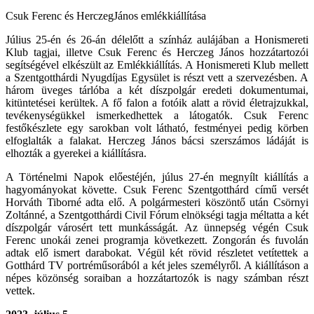
Csuk Ferenc és HerczegJános emlékkiállítása
Július 25-én és 26-án délelőtt a színház aulájában a Honismereti
Klub tagjai, illetve Csuk Ferenc és Herczeg János hozzátartozói
segítségével elkészült az Emlékkiállítás. A Honismereti Klub mellett
a Szentgotthárdi Nyugdíjas Egysület is részt vett a szervezésben. A
három üveges tárlóba a két díszpolgár eredeti dokumentumai,
kitüntetései kerültek. A fő falon a fotóik alatt a rövid életrajzukkal,
tevékenységükkel ismerkedhettek a látogatók. Csuk Ferenc
festőkészlete egy sarokban volt látható, festményei pedig körben
elfoglalták a falakat. Herczeg János bácsi szerszámos ládáját is
elhozták a gyerekei a kiállításra.
A Történelmi Napok előestéjén, júlus 27-én megnyílt kiállítás a
hagyományokat követte. Csuk Ferenc Szentgotthárd című versét
Horváth Tiborné adta elő. A polgármesteri köszöntő után Csörnyi
Zoltánné, a Szentgotthárdi Civil Fórum elnökségi tagja méltatta a két
díszpolgár városért tett munkásságát. Az ünnepség végén Csuk
Ferenc unokái zenei programja következett. Zongorán és fuvolán
adtak elő ismert darabokat. Végül két rövid részletet vetítettek a
Gotthárd TV portréműsorából a két jeles személyről. A kiállításon a
népes közönség soraiban a hozzátartozók is nagy számban részt
vettek.