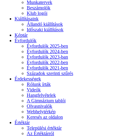
Munkatervek
Beszámolók
Klub logói
Kiállításaink
Állandó kiállítások
Időszaki kiállítások
Képtár
Évfordulók
Évfordulók 2025-ben
Évfordulók 2024-ben
Évfordulók 2023-ban
Évfordulók 2022-ben
Évfordulók 2021-ben
Századok szerinti szűrés
Érdekességek
Rólunk írták
Videók
Hangfelvételek
A Gimnázium tablói
Olvasnivalók
Webhelytérkép
Keresés az oldalon
Értéktár
Települési értéktár
Az Értéktárról