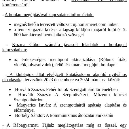
konferenciáró
l.
-
A honlap megújításával kapcsolatos információk:
megnézhető a tervezett változat: uj.honismeret.com linken
a rendszergazda kérése: a tagság küldjön magáról fotót és 5-
600 karakternyi bemutatkozó szöveget
-
Kozma Gábor számára javasolt feladatok a honlappal
kapcsolatban:
az érdekességek menüpont aktualizálása (Rólunk írták,
videók, olvasnivalók), feltöltése már a megújult honlapra
-
A klubtagok által elvégzett kutatásokaon alapuló nyilvános
előadások
at tervezünk 2023 decembere éa 2024 márciusa között:
Horváth Zsuzsa: Fehér foltok Szentgotthárd történetében
Horváth Zsuzsa: A Szépművészeti Múzeum kincsei
Szentgotthárdon
Magyarics István: A szentgotthárdi apátság alapítása és
előzményei
Borbély Sándor: A kommunizmus áldozatai Farkasfán
-
A Rábagyarmati Tájház meglátogatása
még az ősszel, egy