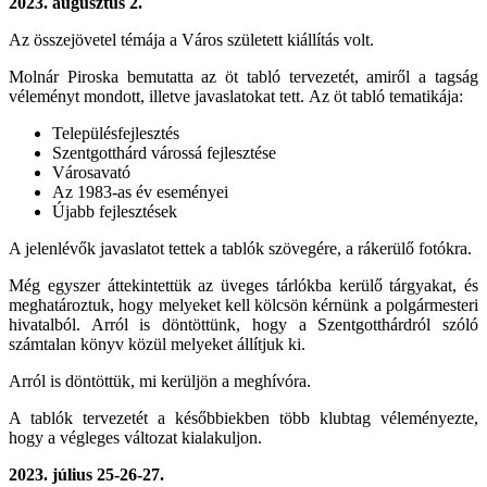
2023.
augusztus 2.
Az összejövetel témája a Város született kiállítás volt.
Molnár Piroska bemutatta az öt tabló tervezetét, amiről a tagság
véleményt mondott, illetve javaslatokat tett. Az öt tabló tematikája:
Településfejlesztés
Szentgotthárd várossá fejlesztése
Városavató
Az 1983-as év eseményei
Újabb fejlesztések
A jelenlévők javaslatot tettek a tablók szövegére, a rákerülő fotókra.
Még egyszer áttekintettük az üveges tárlókba kerülő tárgyakat, és
meghatároztuk, hogy melyeket kell kölcsön kérnünk a polgármesteri
hivatalból. Arról is döntöttünk, hogy a Szentgotthárdról szóló
számtalan könyv közül melyeket állítjuk ki.
Arról is döntöttük, mi kerüljön a meghívóra.
A tablók tervezetét a későbbiekben több klubtag véleményezte,
hogy a végleges változat kialakuljon.
2023.
július 25-26-27.