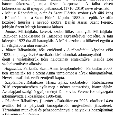
három fakereszttel, rajta festett korpusszal. A falba vésett
kőkereszten az itt nyugvó plébánosok (1710-2019) neve olvasható.
- Május: Rábatótfalu, oltár és Szent Flórián szobor (két álló kép)
- Rábatótfaluban a Szent Flórián kápolna 1883-ban épült. Az oltár
középső figurája a névadó szobra. Balján Assisi Szent Ferenc,
jobbján Szent Margit látomása látható.
-
Június
: Máriaújfalu, kereszt, szoborfülke, harangláb Máriaújfalu
1935-ben Rábakisfalud és Talapatka egyesítésével jött létre. A falu
közepén 1922 óta áll harangláb. A Mária-szobrot a fülkével együtt a
II. világháború után emelték.
-
Július
: Rábatótfalu, hősi emlékmű - A rábatótfalui kápolna előtt
1923-ban, nagyrészt Amerikába kivándoroltak adományaiból
épült a világháborúk hősi halottainak emlékműve, Kallós Ede
szobrászművész alkotása.
-
Augusztus
: Farkasfa, Szent Anna templombelső - Farkasfán 2000-
ben szentelték fel a Szent Anna templomot a hívek támogatásával.
Nevét a családok védőszentjéről kapta.
-
Szeptember
: Rábafüzes, Hianz tájház, szobabelső - Rábafüzesen
2016 szeptemberében nyílt meg a német nemzetiségi hianz tájház.
Az alapjául szolgáló gyűjteményt Dankovics Ferenc iskolaigazgató
adományozta a községnek 1986-ban.
-
Október
: Rábafüzes, játszótér - Rábafüzesen 2023. október 14-én
avatták fel a pályázati támogatásból megvalósult játszóteret.
Társadalmi munkával és pénzadománnyal a helyiek is hozzájárultak
a játszótér szépítéséhez.