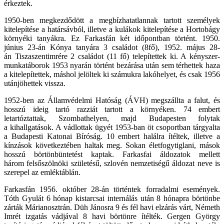
érkeztek.
1950-ben megkezdődött a megbízhatatlannak tartott személyek
kitelepítése a határsávból, illetve a kulákok kitelepítése a Hortobágy
környéki tanyákra. Ez Farkasfán két időpontban történt. 1950.
június 23-án Kónya tanyára 3 családot (8fő), 1952. május 28-
án Tiszaszentimrére 2 családot (11 fő) telepítettek ki. A kényszer-
munkatáborok 1953 nyarán történt bezárása után sem térhettek haza
a kitelepítettek, máshol jelöltek ki számukra lakóhelyet, és csak 1956
utánjöhettek vissza.
1952-ben az Államvédelmi Hatóság (ÁVH) megszállta a falut, és
hosszú ideig tartó razziát tartott a környéken. 74 embert
letartóztattak, Szombathelyen, majd Budapesten folytak
a kihallgatások. A vádlottak ügyét 1953-ban öt csoportban tárgyalta
a Budapesti Katonai Bíróság. 10 embert halálra ítéltek, illetve a
kínzások következtében haltak meg. Sokan életfogytiglani, mások
hosszú börtönbüntetést kaptak. Farkasfai áldozatok mellett
három felsőszölnöki születésű, szlovén nemzetiségű áldozat neve is
szerepel az emléktáblán.
Farkasfán 1956. október 28-án történtek forradalmi események.
Tóth Gyulát 6 hónap kistarcsai internálás után 8 hónapra börtönbe
zárták Márianosztrán. Düh Jánosra 9 és fél havi elzárás várt, Németh
Imrét izgatás vádjával 8 havi börtönre ítélték. Gergen György