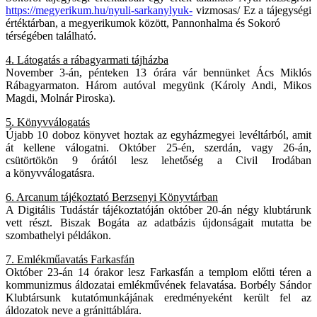
https://megyerikum.hu/nyuli-sarkanylyuk-
vizmosas/ Ez a tájegységi
értéktárban, a megyerikumok között, Pannonhalma és Sokoró
térségében található.
4. Látogatás a rábagyarmati tájházba
November 3-án, pénteken 13 órára vár bennünket Ács Miklós
Rábagyarmaton. Három autóval megyünk (Károly Andi, Mikos
Magdi, Molnár Piroska).
5. Könyvválogatás
Újabb 10 doboz könyvet hoztak az egyházmegyei levéltárból, amit
át kellene válogatni. Október 25-én, szerdán, vagy 26-án,
csütörtökön 9 órától lesz lehetőség a Civil Irodában
a könyvválogatásra.
6. Arcanum tájékoztató Berzsenyi Könyvtárban
A Digitális Tudástár tájékoztatóján október 20-án négy klubtárunk
vett részt. Biszak Bogáta az adatbázis újdonságait mutatta be
szombathelyi példákon.
7. Emlékműavatás Farkasfán
Október 23-án 14 órakor lesz Farkasfán a templom előtti téren a
kommunizmus áldozatai emlékművének felavatása. Borbély Sándor
Klubtársunk kutatómunkájának eredményeként került fel az
áldozatok neve a gránittáblára.