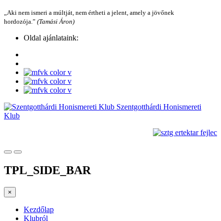
„Aki nem ismeri a múltját, nem értheti a jelent, amely a jövőnek
hordozója.”
(Tamási Áron)
Oldal ajánlataink:
Szentgotthárdi Honismereti
Klub
TPL_SIDE_BAR
×
Kezdőlap
Klubról