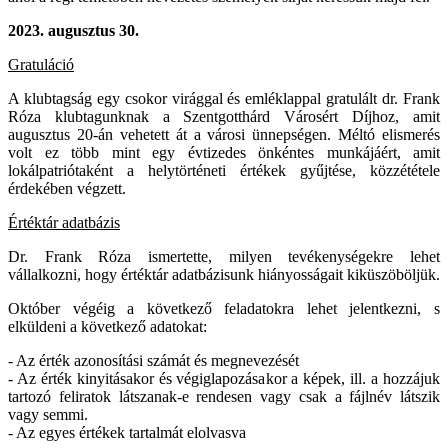
2023.
augusztus 30.
Gratuláció
A klubtagság egy csokor virággal és emléklappal gratulált dr. Frank
Róza klubtagunknak a Szentgotthárd Városért Díjhoz, amit
augusztus 20-án vehetett át a városi ünnepségen. Méltó elismerés
volt ez több mint egy évtizedes önkéntes munkájáért, amit
lokálpatriótaként a helytörténeti értékek gyűjtése, közzététele
érdekében végzett.
Értéktár adatbázis
Dr. Frank Róza ismertette, milyen tevékenységekre lehet
vállalkozni, hogy értéktár adatbázisunk hiányosságait kiküszöböljük.
Október végéig a következő feladatokra lehet jelentkezni, s
elküldeni a következő adatokat:
- Az érték azonosítási számát és megnevezését
- Az érték kinyitásakor és végiglapozásakor a képek, ill. a hozzájuk
tartozó feliratok látszanak-e rendesen vagy csak a fájlnév látszik
vagy semmi.
- Az egyes értékek tartalmát elolvasva