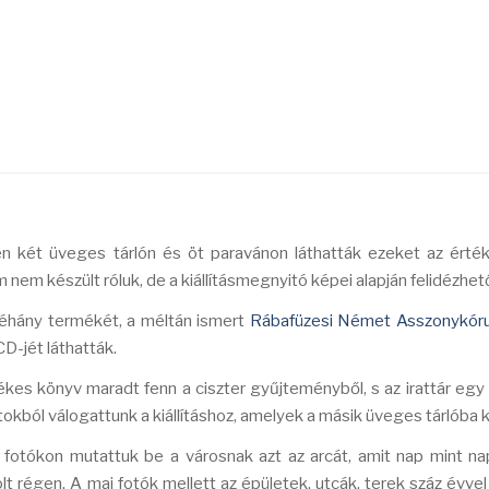
en két üveges tárlón és öt paravánon láthatták ezeket az érté
lm nem készült róluk, de a kiállításmegnyitó képei alapján felidézhet
éhány termékét, a méltán ismert
Rábafüzesi Német Asszonykór
D-jét láthatták.
ékes könyv maradt fenn a ciszter gyűjteményből, s az irattár egy 
ból válogattunk a kiállításhoz, amelyek a másik üveges tárlóba k
fotókon mutattuk be a városnak azt az arcát, amit nap mint na
lt régen. A mai fotók mellett az épületek, utcák, terek száz évvel