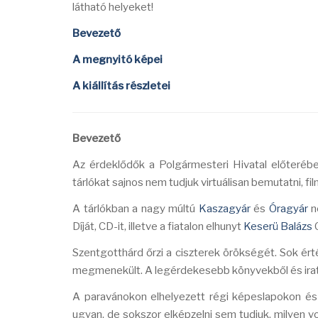
látható helyeket!
Bevezető
A megnyitó képei
A kiállítás részletei
Bevezető
Az érdeklődők a Polgármesteri Hivatal előteréb
tárlókat sajnos nem tudjuk virtuálisan bemutatni, fi
A tárlókban a nagy múltú
Kaszagyár
és
Óragyár
n
Díját, CD-it, illetve a fiatalon elhunyt
Keserü Balázs
C
Szentgotthárd őrzi a ciszterek örökségét. Sok ért
megmenekült. A legérdekesebb könyvekből és iratok
A paravánokon elhelyezett régi képeslapokon és 
ugyan, de sokszor elképzelni sem tudjuk, milyen vo