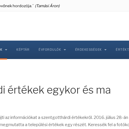
 jövőnek hordozója.”
(Tamási Áron)
NK
KÉPTÁR
ÉVFORDULÓK
ÉRDEKESSÉGEK
ÉRTÉK
di értékek egykor és ma
i az információkat a szentgotthárdi értékekről. 2016. július 28-án 
ly megmutatta a települési értékek egy részét. Keressék fel a fotók