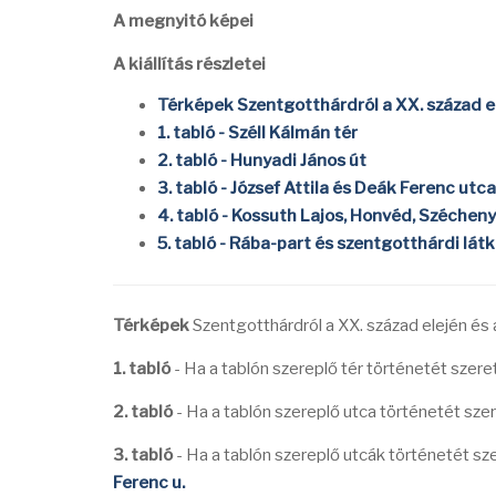
A megnyitó képei
A kiállítás részletei
Térképek Szentgotthárdról a XX. század el
1. tabló - Széll Kálmán tér
2. tabló - Hunyadi János út
3. tabló - József Attila és Deák Ferenc utca
4. tabló - Kossuth Lajos, Honvéd, Szécheny
5. tabló - Rába-part és szentgotthárdi lát
Térképek
Szentgotthárdról a XX. század elején és 
1. tabló
- Ha a tablón szereplő tér történetét szere
2. tabló
- Ha a tablón szereplő utca történetét sze
3. tabló
- Ha a tablón szereplő utcák történetét sz
Ferenc u.