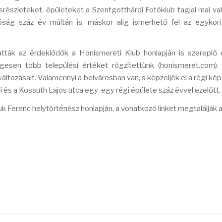
srészleteket, épületeket a Szentgotthárdi Fotóklub tagjai mai va
ág száz év múltán is, máskor alig ismerhető fel az egykori 
tták az érdeklődők a Honismereti Klub honlapján is szereplő 
esen több települési értéket rögzítettünk (honismeret.com).
tozásait. Valamennyi a belvárosban van, s képzeljék el a régi ké
di és a Kossuth Lajos utca egy-egy régi épülete száz évvel ezelőtt.
suk Ferenc helytörténész honlapján, a vonatkozó linket megtalálják 