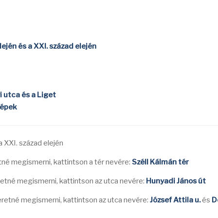
ején és a XXI. század elején
i utca és a Liget
képek
a XXI. század elején
tné megismerni, kattintson a tér nevére:
Széll Kálmán tér
retné megismerni, kattintson az utca nevére:
Hunyadi János út
eretné megismerni, kattintson az utca nevére:
József Attila u.
és
D