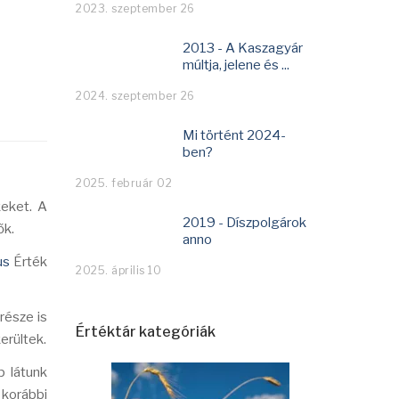
2023. szeptember 26
2013 - A Kaszagyár
múltja, jelene és ...
2024. szeptember 26
Mi történt 2024-
ben?
2025. február 02
keket. A
2019 - Díszpolgárok
ők.
anno
us
Érték
2025. április 10
része is
Értéktár kategóriák
erültek.
p látunk
 korábbi