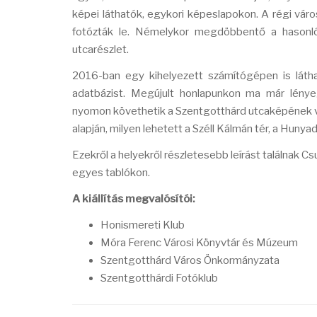
képei láthatók, egykori képeslapokon. A régi váro
fotózták le. Némelykor megdöbbentő a hasonlós
utcarészlet.
2016-ban egy kihelyezett számítógépen is látha
adatbázist. Megújult honlapunkon ma már lényeg
nyomon követhetik a Szentgotthárd utcaképének vál
alapján, milyen lehetett a Széll Kálmán tér, a Hunya
Ezekről a helyekről részletesebb leírást találnak C
egyes tablókon.
A kiállítás megvalósítói:
Honismereti Klub
Móra Ferenc Városi Könyvtár és Múzeum
Szentgotthárd Város Önkormányzata
Szentgotthárdi Fotóklub