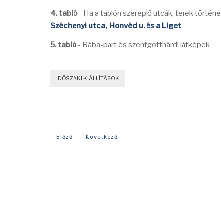
4. tabló
- Ha a tablón szereplő utcák, terek történ
Széchenyi utca,
Honvéd u. és a Liget
5. tabló
- Rába-part és szentgotthárdi látképek
IDŐSZAKI KIÁLLÍTÁSOK
Előző cikk: 2019 - Szentgotthárd egészségügye
Következő cikk: Hírességek csarnoka
Előző
Következő