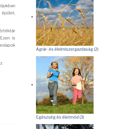
lójukban
épület,
értéktár
 Ezen is
peslapok
Agrár- és élelmiszergazdaság (2)
az
Egészség és életmód (3)