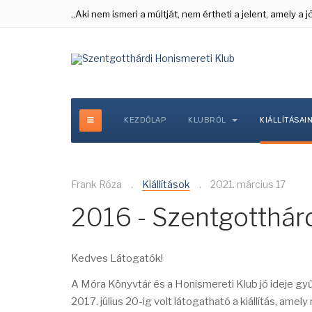
„Aki nem ismeri a múltját, nem értheti a jelent, amely a
KEZDŐLAP
KLUBRÓL
KIÁLLÍTÁSAI
Frank Róza
Kiállítások
2021. március 17
2016 - Szentgotthár
Kedves Látogatók!
A Móra Könyvtár és a Honismereti Klub jó ideje gyűjt
2017. július 20-ig volt látogatható a kiállítás, ame