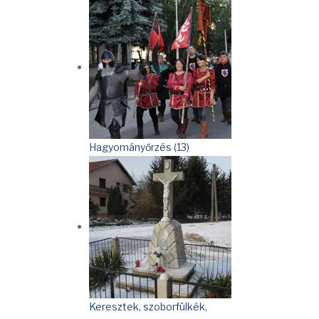
Hagyományőrzés (13)
Keresztek, szoborfülkék,