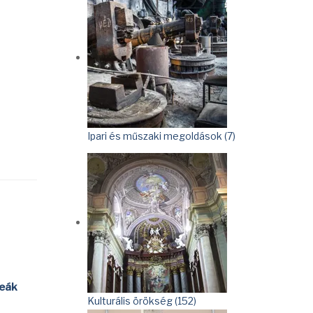
Ipari és műszaki megoldások (7)
eák
Kulturális örökség (152)