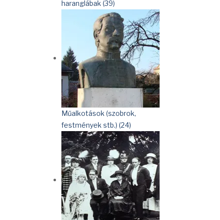
haranglábak (39)
Műalkotások (szobrok,
festmények stb.) (24)