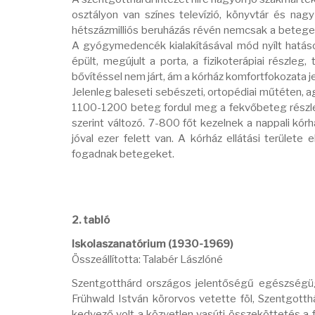
osztályon van színes televízió, könyvtár és na
hétszázmilliós beruházás révén nemcsak a betegellá
A gyógymedencék kialakításával mód nyílt hatásos
épült, megújult a porta, a fizikoterápiai részleg
bővítéssel nem járt, ám a kórház komfortfokozata j
Jelenleg baleseti sebészeti, ortopédiai műtéten, 
1100-1200 beteg fordul meg a fekvőbeteg részle
szerint változó. 7-800 főt kezelnek a nappali kó
jóval ezer felett van. A kórház ellátási terül
fogadnak betegeket.
2. tabló
Iskolaszanatórium (1930-1969)
Összeállította: Talabér Lászlóné
Szentgotthárd országos jelentőségű egészségügy
Frühwald István körorvos vetette föl, Szentgott
kedvező volt a közvetlen vasúti összeköttetés a 