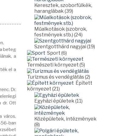
Keresztek, szoborfülkék,
haranglábak (39)
_________
Műalkotások (szobrok,
festmények stb.) (24)
n.
Szentgotthárd nagyjai (19)
 a beteg
Sport (6)
iának, a
Természeti környezet (5)
ték el a
Turizmus és vendéglátás (2)
Épített
környezet (21)
enc. Dr.
elenlegi
Egyházi épületek (11)
 dr. Ott
a város.
Középületek, intézmények
1856-ban
(8)
Erzsébet