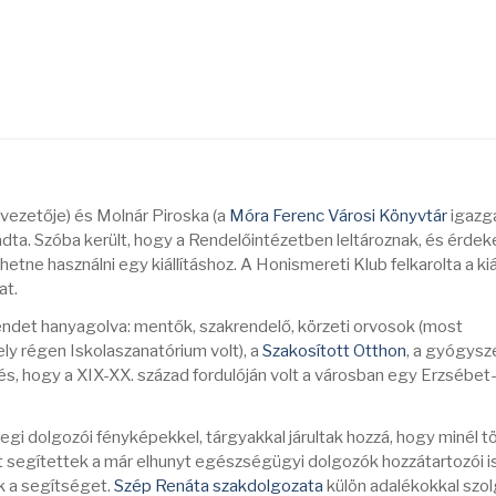
vezetője) és Molnár Piroska (a
Móra Ferenc Városi Könyvtár
igazga
dta. Szóba került, hogy a Rendelőintézetben leltároznak, és érdek
etne használni egy kiállításhoz. A Honismereti Klub felkarolta a kiá
at.
endet hanyagolva: mentők, szakrendelő, körzeti orvosok (most
ly régen Iskolaszanatórium volt), a
Szakosított Otthon
, a gyógysze
s, hogy a XIX-XX. század fordulóján volt a városban egy Erzsébet
egi dolgozói fényképekkel, tárgyakkal járultak hozzá, hogy minél 
segítettek a már elhunyt egészségügyi dolgozók hozzátartozói is
ük a segítséget.
Szép Renáta szakdolgozata
külön adalékokkal szol