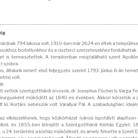
________________________________________________________
éig
hárdnak 794 lakosa volt, 1910-ben már 2624‑en éltek a települése
sokhoz, borbélyokhoz és a ciszterci szerzetesekhez fordulhattak
et is termesztettek. A templomban megtalálható szent Apollón
t szobra.
általunk ismert első feljegyzés szerint 1793. június 6‑án temet
trix) volt.
ár.
 vettek szentgotthárdi orvosok, dr. Josephus Fischer ls Varga Fer
kirurgusként működött az 1840-es években. Akkori körzetük a j
dt ki. Kortárs sebészük volt Várallyai Pál. A szabadságharc idején
 az elképzelésnek, hogy közkórházat (városi ispotályt) alapítson 
élból, és 1855-ben létrejött a Szentgotthárdi Kórház Egylet. 
. u 24. területén) a kórház működését, és amely felvette a Szent 