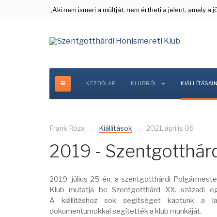
„Aki nem ismeri a múltját, nem értheti a jelent, amely a
KEZDŐLAP
KLUBRÓL
KIÁLLÍTÁSAI
Frank Róza
Kiállítások
2021. április 06
2019 - Szentgotthá
2019. július 25-én, a szentgotthárdi Polgármesteri
Klub mutatja be Szentgotthárd XX. századi egé
A kiállításhoz sok segítséget kaptunk a lako
dokumentumokkal segítették a klub munkáját.