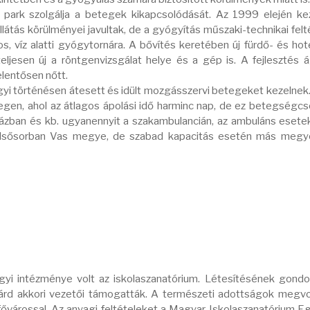
gy park szolgálja a betegek kikapcsolódását. Az 1999 elején k
tás körülményei javultak, de a gyógyítás műszaki-technikai feltét
, víz alatti gyógytornára. A bővítés keretében új fürdő- és hot
, teljesen új a röntgenvizsgálat helye és a gép is. A fejlesztés
elentősen nőtt.
agyi történésen átesett és idült mozgásszervi betegeket kezelnek
gen, ahol az átlagos ápolási idő harminc nap, de ez betegségc
rházban és kb. ugyanennyit a szakambulancián, az ambuláns eset
ete elsősorban Vas megye, de szabad kapacitás esetén más megy
i intézménye volt az iskolaszanatórium. Létesítésének gondol
hárd akkori vezetői támogatták. A természeti adottságok megvo
fővárossal. Az anyagi feltételeket a Magyar Iskolaszanatórium E