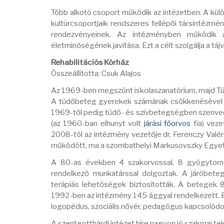
Több alkotó csoport működik az intézetben. A külön
kultúrcsoportjaik rendszeres fellépői társintézmé
rendezvényeinek. Az intézményben működik a 
életminőségének javítása. Ezt a célt szolgálja a tá
Rehabilitációs Kórház
Összeállította: Csuk Alajos
Az 1969-ben megszűnt iskolaszanatórium, majd Tüd
A tüdőbeteg gyerekek számának csökkenésével má
1969-től pedig tüdő- és szívbetegségben szenvedő
(az 1960-ban elhunyt volt
járási főorvos
fia) veze
2008-tól az intézmény vezetője dr. Ferenczy Valé
működött, ma a szombathelyi Markusovszky Egyetem
A 80-as években 4 szakorvossal, 8 gyógytornás
rendelkező munkatárssal dolgoztak. A járóbeteg-e
terápiás lehetőségek biztosították. A betegek 
1992-ben az intézmény 145 ággyal rendelkezett. Bő
logopédus, szociális nővér, pedagógus kapcsolódo
A szentgotthárdi intézet híre nagyon jó szakmai te