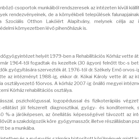
böző csoportok munkáiból rendszeresek az intézeten kívüli kiállít
nyek rendezvényeinek, de a környékbeli települések falunapjaina
Szociális Otthon Lakóiért Alapítvány, melynek célja az i
jvédelmi környezetben lévő pihenőházuk is.
őgyógyintézet helyét 1979-ben a Rehabilitációs Kórház vette át
r 1964-től fogadtak és kezeltek (30 ágyon) felnőtt tbc-s be
k gyógyítására szervezték át. 1976-tól dr. Székely Ernő orvos-
tte az intézményt 1988-ig, ekkor dr. Kókai Károly vette át az irá
ria osztályvezető főorvos. A kórház 2007-ig önálló megyei intéz
i Kórház rehabilitációs osztálya.
szal, pszichológussal, logopédussal és fizikoterápiás végze
llátást jól felszerelt diagnosztikai, gyógy- és konditermek, s
80 %-a járóképesen, az önellátás képességével távozott az int
vült a szakdolgozók köre gyógymasszőr, illetve részállásban pszi
tt be a munkába.
kintetben és a gyógyulás számára biztosított körülmények miatt is