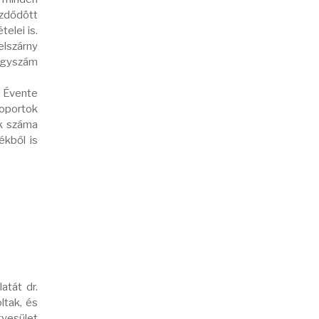
ezdődött
elei is.
elszárny
 ágyszám
. Évente
soportok
ek száma
ékből is
atát dr.
ltak, és
gyesület