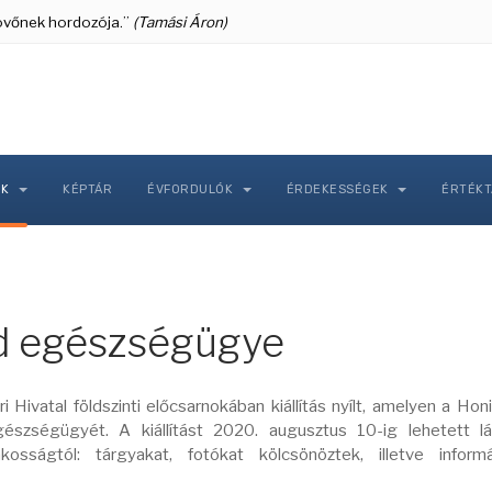
 jövőnek hordozója.”
(Tamási Áron)
NK
KÉPTÁR
ÉVFORDULÓK
ÉRDEKESSÉGEK
ÉRTÉK
rd egészségügye
 Hivatal földszinti előcsarnokában kiállítás nyílt, amelyen a Hon
szségügyét. A kiállítást 2020. augusztus 10-ig lehetett lát
sságtól: tárgyakat, fotókat kölcsönöztek, illetve informác