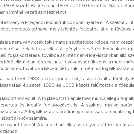
s 1978 között Bedi Ferenc. 1979 és 2010 között dr. Gáspár Káro
ann Imréné vezeti az intézményt.
 intézményre kiterjedő rekonstrukció során nyerte el. A székhely i
eket gondozó otthona, mely jelentős feladatot lát el a fővárosi 
ására nem, vagy csak folyamatos segítséggel képes, nem veszé
, gondozása. Feladata az ellátást igénybe vevő életkorának és e
élú foglalkoztatása, továbbá az intézményi jogviszonyban álló s
jes körű ellátásban részesülnek. Tevékenységük során a medicinális
ódszerek, továbbá a lakókat aktivizáló munka- és foglalkozásteráp
t az intézet. 1983-ban kezdődött felújítással bővült a férőhelye
 igazgatási épületet. 1989 és 1992 között felújították a főépüle
j lakóotthon épült. A foglalkoztató épületben munkajellegű foglal
csoportos és kreatív foglalkozások is. A szakmai munka során
lkoztatásnak. A foglalkoztatás eredménye nemcsak társadalmilag
ztosít a lakók számára.
 anyaotthonból. A lakóotthoni ellátással olyan ellátási formát ala
dozáshoz.