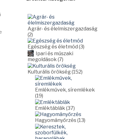
ű
Agrár- és élelmiszergazdaság
e
(2)
Egészség és életmód (3)
Ipari és műszaki
megoldások (7)
Kulturális örökség (152)
Emlékművek, síremlékek
(19)
Emléktáblák (37)
Hagyományőrzés (13)