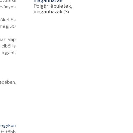
otthárdi
Polgári épületek,
árványos
magánházak (3)
zöket és
 meg, 30
ház-alap
eiből is
-egylet,
zedében.
t
egykori
tt több