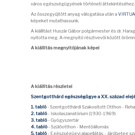
város egészségügyének történeti áttekintéséhez
Az összegyűjtött anyag válogatása után a
VIRTU
képeket mutathassunk.
A kiállítást Huszár Gábor polgármester és dr. Hara
nyitotta meg. A megnyitó résztvevői között örömme
A kiállítás megnyitójának képei
A kiállítás részletei
Szentgotthárd egészségügye a XX. század elej
1. tabló
- Szentgotthárdi Szakosított Otthon - Reha
2. tabló
- Iskolaszanatórium (1930-1969)
3. tabló
- Gyógyszertár
4. tabló
- Szülőotthon - Mentőállomás
5. tabló
- Egészségügyi alapellátás - Járóbeteg sza