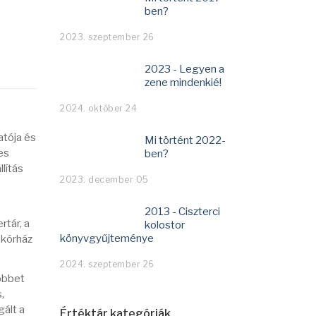
ben?
2023. szeptember 26
2023 - Legyen a
zene mindenkié!
2024. október 24
tója és
Mi történt 2022-
es
ben?
llítás
2023. december 05
2013 - Ciszterci
rtár, a
kolostor
könyvgyűjteménye
-kórház
2024. szeptember 26
többet
,
gált a
Értéktár kategóriák