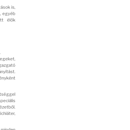
ások is,
k, egyéb
tt élők
.
tegeket,
igazgató
nyítást.
ményként
ttséggel
peciális
ézetből.
chiáter,
: minden