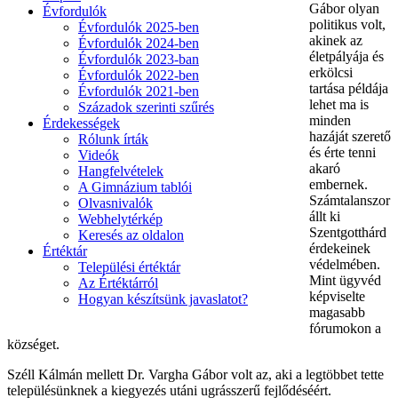
Gábor olyan
Évfordulók
politikus volt,
Évfordulók 2025-ben
akinek az
Évfordulók 2024-ben
életpályája és
Évfordulók 2023-ban
erkölcsi
Évfordulók 2022-ben
tartása példája
Évfordulók 2021-ben
lehet ma is
Századok szerinti szűrés
minden
Érdekességek
hazáját szerető
Rólunk írták
és érte tenni
Videók
akaró
Hangfelvételek
embernek.
A Gimnázium tablói
Számtalanszor
Olvasnivalók
állt ki
Webhelytérkép
Szentgotthárd
Keresés az oldalon
érdekeinek
Értéktár
védelmében.
Települési értéktár
Mint ügyvéd
Az Értéktárról
képviselte
Hogyan készítsünk javaslatot?
magasabb
fórumokon a
községet.
Széll Kálmán mellett Dr. Vargha Gábor volt az, aki a legtöbbet tette
településünknek a kiegyezés utáni ugrásszerű fejlődéséért.