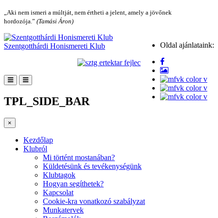
„Aki nem ismeri a múltját, nem értheti a jelent, amely a jövőnek
hordozója.”
(Tamási Áron)
Oldal ajánlataink:
Szentgotthárdi Honismereti Klub
TPL_SIDE_BAR
×
Kezdőlap
Klubról
Mi történt mostanában?
Küldetésünk és tevékenységünk
Klubtagok
Hogyan segíthetek?
Kapcsolat
Cookie-kra vonatkozó szabályzat
Munkatervek