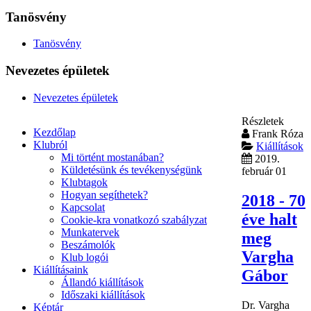
Tanösvény
Tanösvény
Nevezetes épületek
Nevezetes épületek
Részletek
Kezdőlap
Frank Róza
Klubról
Kiállítások
Mi történt mostanában?
2019.
Küldetésünk és tevékenységünk
február 01
Klubtagok
Hogyan segíthetek?
2018 - 70
Kapcsolat
éve halt
Cookie-kra vonatkozó szabályzat
Munkatervek
meg
Beszámolók
Vargha
Klub logói
Kiállításaink
Gábor
Állandó kiállítások
Időszaki kiállítások
Dr. Vargha
Képtár