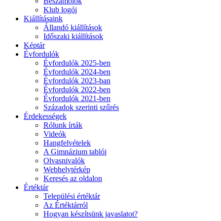
Beszámolók
Klub logói
Kiállításaink
Állandó kiállítások
Időszaki kiállítások
Képtár
Évfordulók
Évfordulók 2025-ben
Évfordulók 2024-ben
Évfordulók 2023-ban
Évfordulók 2022-ben
Évfordulók 2021-ben
Századok szerinti szűrés
Érdekességek
Rólunk írták
Videók
Hangfelvételek
A Gimnázium tablói
Olvasnivalók
Webhelytérkép
Keresés az oldalon
Értéktár
Települési értéktár
Az Értéktárról
Hogyan készítsünk javaslatot?