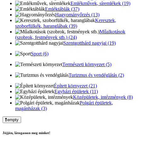
Emlékművek, síremlékek (19)
Emléktáblák (37)
Hagyományőrzés (13)
Keresztek,
szoborfülkék, haranglábak (39)
Műalkotások
(szobrok, festmények stb.) (24)
Szentgotthárd nagyjai (19)
Sport (6)
Természeti környezet (5)
Turizmus és vendéglátás (2)
Épített környezet (21)
Egyházi épületek (11)
Középületek, intézmények (8)
Polgári épületek,
magánházak (3)
empty
Jöjjön, látogasson meg minket!