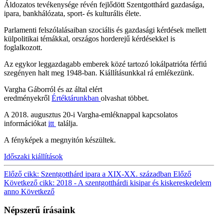
Áldozatos tevékenysége révén fejlődött Szentgotthárd gazdasága,
ipara, bankhálózata, sport- és kulturális élete.
Parlamenti felszólalásaiban szociális és gazdasági kérdések mellett
külpolitikai témákkal, országos horderejű kérdésekkel is
foglalkozott.
Az egykor leggazdagabb emberek közé tartozó lokálpatrióta férfiú
szegényen halt meg 1948-ban. Kiállításunkkal rá emlékezünk.
Vargha Gáborról és az által elért
eredményekről
Értéktárunkban
olvashat többet.
A 2018. augusztus 20-i Vargha-emléknappal kapcsolatos
információkat
itt
találja.
A fényképek a megnyitón készültek.
Időszaki kiállítások
Előző cikk: Szentgotthárd ipara a XIX-XX. században
Előző
Következő cikk: 2018 - A szentgotthárdi kisipar és kiskereskedelem
anno
Következő
Népszerű írásaink