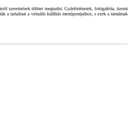
árról szeretnének többet megtudni. Gyártörténetek, fotógaléria, üzemi
k a tartalmat a virtuális kiállítás menüpontjaihoz, s ezek a tartalmak