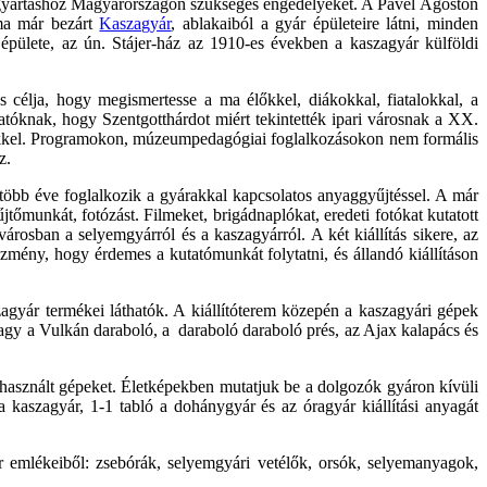
zagyártáshoz Magyarországon szükséges engedélyeket. A Pável Ágoston
 ma már bezárt
Kaszagyár
, ablakaiból a gyár épületeire látni, minden
 épülete, az ún. Stájer-ház az 1910-es években a kaszagyár külföldi
s célja, hogy megismertesse a ma élőkkel, diákokkal, fiatalokkal, a
atóknak, hogy Szentgotthárdot miért tekintették ipari városnak a XX.
emekkel. Programokon, múzeumpedagógiai foglalkozásokon nem formális
z.
öbb éve foglalkozik a gyárakkal kapcsolatos anyaggyűjtéssel. A már
őmunkát, fotózást. Filmeket, brigádnaplókat, eredeti fotókat kutatott
 a városban a selyemgyárról és a kaszagyárról. A két kiállítás sikere, az
ézmény, hogy érdemes a kutatómunkát folytatni, és állandó kiállításon
agyár termékei láthatók. A kiállítóterem közepén a kaszagyári gépek
agy a Vulkán daraboló, a daraboló daraboló prés, az Ajax kalapács és
 használt gépeket. Életképekben mutatjuk be a dolgozók gyáron kívüli
a kaszagyár, 1-1 tabló a dohánygyár és az óragyár kiállítási anyagát
emlékeiből: zsebórák, selyemgyári vetélők, orsók, selyemanyagok,