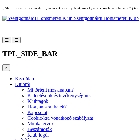
„Aki nem ismeri a múltját, nem értheti a jelent, amely a jövőnek hordozója.”
(Tam
Szentgotthárdi Honismereti Klub
TPL_SIDE_BAR
×
Kezdőlap
Klubról
Mi történt mostanában?
Küldetésünk és tevékenységünk
Klubtagok
Hogyan segíthetek?
Kapcsolat
Cookie-kra vonatkozó szabályzat
Munkatervek
Beszámolók
Klub logói