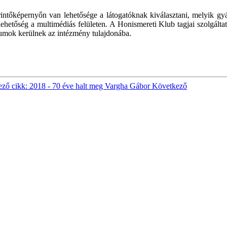
. Érintőképernyőn van lehetősége a látogatóknak kiválasztani, melyik gy
etőség a multimédiás felületen. A Honismereti Klub tagjai szolgáltattá
umok kerülnek az intézmény tulajdonába.
ző cikk: 2018 - 70 éve halt meg Vargha Gábor
Következő