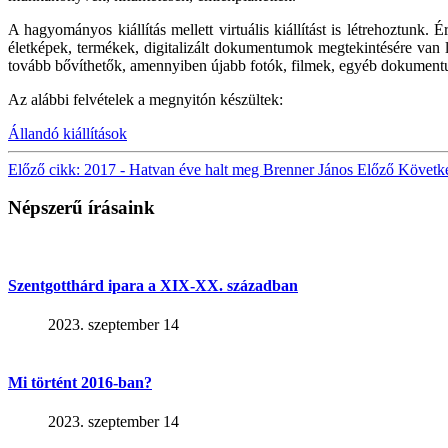
A hagyományos kiállítás mellett virtuális kiállítást is létrehoztunk
életképek, termékek, digitalizált dokumentumok megtekintésére van leh
tovább bővíthetők, amennyiben újabb fotók, filmek, egyéb dokument
Az alábbi felvételek a megnyitón készültek:
Állandó kiállítások
Előző cikk: 2017 - Hatvan éve halt meg Brenner János
Előző
Követke
Népszerű írásaink
Szentgotthárd ipara a XIX-XX. században
2023. szeptember 14
Mi történt 2016-ban?
2023. szeptember 14