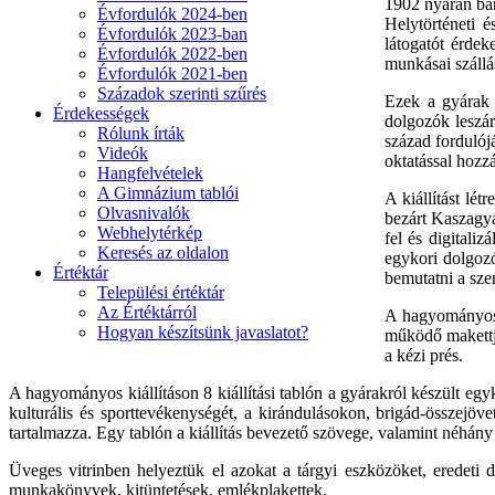
1902 nyarán bár
Évfordulók 2024-ben
Helytörténeti 
Évfordulók 2023-ban
látogatót érdek
Évfordulók 2022-ben
munkásai szállá
Évfordulók 2021-ben
Századok szerinti szűrés
Ezek a gyárak h
Érdekességek
dolgozók leszár
Rólunk írták
század fordulój
Videók
oktatással hozz
Hangfelvételek
A Gimnázium tablói
A kiállítást l
Olvasnivalók
bezárt Kaszagyá
Webhelytérkép
fel és digitaliz
Keresés az oldalon
egykori dolgozó
Értéktár
bemutatni a sze
Települési értéktár
Az Értéktárról
A hagyományos k
Hogyan készítsünk javaslatot?
működő makettje
a kézi prés.
A hagyományos kiállításon 8 kiállítási tablón a gyárakról készült e
kulturális és sporttevékenységét, a kirándulásokon, brigád-összejöv
tartalmazza. Egy tablón a kiállítás bevezető szövege, valamint néhány
Üveges vitrinben helyeztük el azokat a tárgyi eszközöket, erede
munkakönyvek, kitüntetések, emlékplakettek.