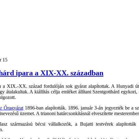
r 15
hárd ipara a XIX-XX. században
n a XIX.-XX. század fordulóján sok gyárat alapítottak. A Hunyadi ú
y átalakultak. A kiállítás célja emléket állítani Szentgotthárd egykor
olgozott.
r Óragyárat
1896-ban alapították. 1896. január 3-án jegyezték be a 
nevezésű üzemet. A trianoni határcsonkításnál elveszítette mesteremberei
asz származású bécsi vállalkozók, a Bujatti testvérek alapítottá
n.