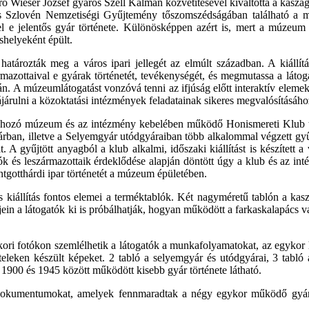
ó Wieser József gyáros Széll Kálmán közvetítésével kiváltotta a kas
és Szlovén Nemzetiségi Gyűjtemény tőszomszédságában található a
el e jelentős gyár története. Különösképpen azért is, mert a múzeum
shelyeként épült.
atározták meg a város ipari jellegét az elmúlt században. A kiállítá
mazottaival e gyárak történetét, tevékenységét, és megmutassa a látog
án. A múzeumlátogatást vonzóvá tenni az ifjúság előtt interaktív el
ájárulni a közoktatási intézmények feladatainak sikeres megvalósításáho
étrehozó múzeum és az intézmény kebelében működő Honismereti Klub t
rban, illetve a Selyemgyár utódgyáraiban több alkalommal végzett gyűjt
ált. A gyűjtött anyagból a klub alkalmi, időszaki kiállítást is készített
k és leszármazottaik érdeklődése alapján döntött úgy a klub és az int
ntgotthárdi ipar történetét a múzeum épületében.
iállítás fontos elemei a terméktablók. Két nagyméretű tablón a kasz
in a látogatók ki is próbálhatják, hogyan működött a farkaskalapács v
gykori fotókon szemlélhetik a látogatók a munkafolyamatokat, az egykor
eteleken készült képeket. 2 tabló a selyemgyár és utódgyárai, 3 tabló 
 1900 és 1945 között működött kisebb gyár története látható.
ti dokumentumokat, amelyek fennmaradtak a négy egykor működő gyár 