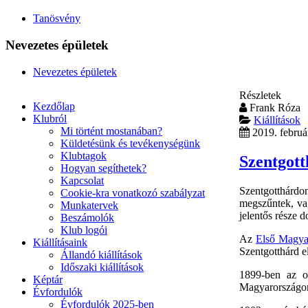
Tanösvény
Nevezetes épületek
Nevezetes épületek
Részletek
Kezdőlap
Frank Róza
Klubról
Kiállítások
Mi történt mostanában?
2019. februá
Küldetésünk és tevékenységünk
Klubtagok
Szentgott
Hogyan segíthetek?
Kapcsolat
Szentgotthárdo
Cookie-kra vonatkozó szabályzat
megszűntek, vag
Munkatervek
jelentős része d
Beszámolók
Klub logói
Az
Első Magya
Kiállításaink
Szentgotthárd el
Állandó kiállítások
Időszaki kiállítások
1899-ben az ol
Képtár
Magyarországo
Évfordulók
Évfordulók 2025-ben