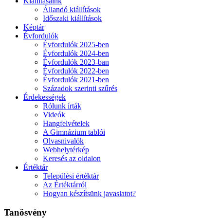
Kiállításaink
Állandó kiállítások
Időszaki kiállítások
Képtár
Évfordulók
Évfordulók 2025-ben
Évfordulók 2024-ben
Évfordulók 2023-ban
Évfordulók 2022-ben
Évfordulók 2021-ben
Századok szerinti szűrés
Érdekességek
Rólunk írták
Videók
Hangfelvételek
A Gimnázium tablói
Olvasnivalók
Webhelytérkép
Keresés az oldalon
Értéktár
Települési értéktár
Az Értéktárról
Hogyan készítsünk javaslatot?
Tanösvény