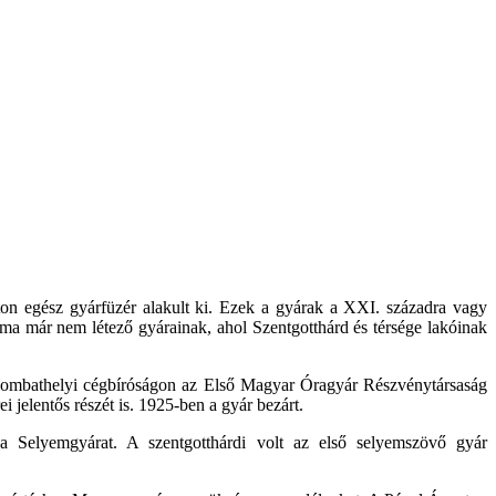
ton egész gyárfüzér alakult ki. Ezek a gyárak a XXI. századra vagy
i, ma már nem létező gyárainak, ahol Szentgotthárd és térsége lakóinak
szombathelyi cégbíróságon az Első Magyar Óragyár Részvénytársaság
 jelentős részét is. 1925-ben a gyár bezárt.
k a Selyemgyárat. A szentgotthárdi volt az első selyemszövő gyár