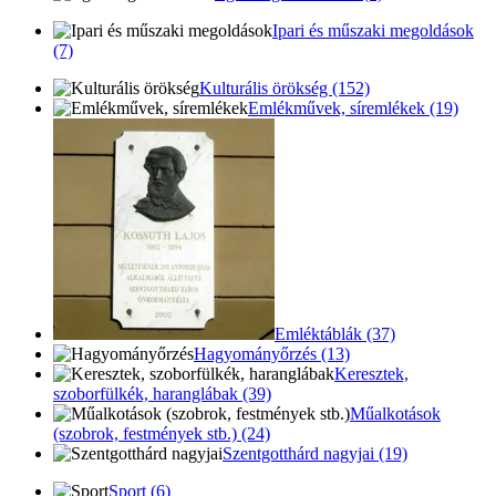
Ipari és műszaki megoldások
(7)
Kulturális örökség (152)
Emlékművek, síremlékek (19)
Emléktáblák (37)
Hagyományőrzés (13)
Keresztek,
szoborfülkék, haranglábak (39)
Műalkotások
(szobrok, festmények stb.) (24)
Szentgotthárd nagyjai (19)
Sport (6)