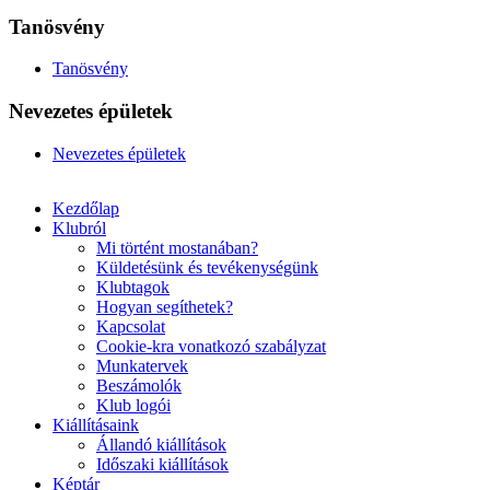
Tanösvény
Tanösvény
Nevezetes épületek
Nevezetes épületek
Kezdőlap
Klubról
Mi történt mostanában?
Küldetésünk és tevékenységünk
Klubtagok
Hogyan segíthetek?
Kapcsolat
Cookie-kra vonatkozó szabályzat
Munkatervek
Beszámolók
Klub logói
Kiállításaink
Állandó kiállítások
Időszaki kiállítások
Képtár