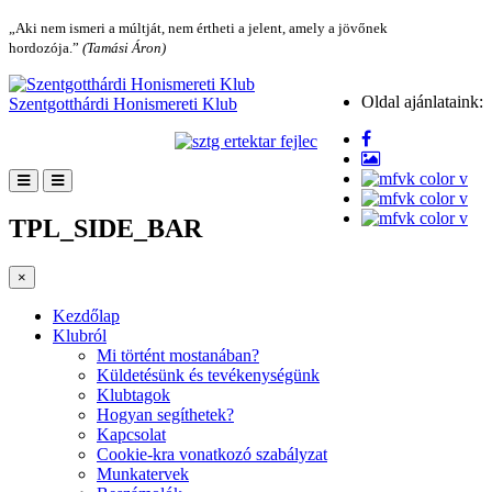
„Aki nem ismeri a múltját, nem értheti a jelent, amely a jövőnek
hordozója.”
(Tamási Áron)
Oldal ajánlataink:
Szentgotthárdi Honismereti Klub
TPL_SIDE_BAR
×
Kezdőlap
Klubról
Mi történt mostanában?
Küldetésünk és tevékenységünk
Klubtagok
Hogyan segíthetek?
Kapcsolat
Cookie-kra vonatkozó szabályzat
Munkatervek