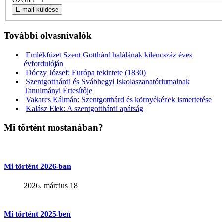
E-mail küldése
További olvasnivalók
Emlékfüzet Szent Gotthárd halálának kilencszáz éves
évfordulóján
Dóczy József: Európa tekintete (1830)
Szentgotthárdi és Svábhegyi Iskolaszanatóriumainak
Tanulmányi Értesítője
Vakarcs Kálmán: Szentgotthárd és környékének ismertetése
Kalász Elek: A szentgotthárdi apátság
Mi történt mostanában?
Mi történt 2026-ban
2026. március 18
Mi történt 2025-ben