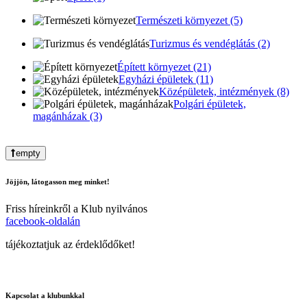
Természeti környezet (5)
Turizmus és vendéglátás (2)
Épített környezet (21)
Egyházi épületek (11)
Középületek, intézmények (8)
Polgári épületek,
magánházak (3)
empty
Jöjjön, látogasson meg minket!
Friss híreinkről a Klub nyilvános
facebook-oldalán
tájékoztatjuk az érdeklődőket!
Kapcsolat a klubunkkal