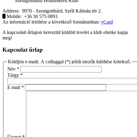
Szentgotthárdi Honismereti Klub
Address:
9970 - Szentgotthárd, Széll Kálmán tér 2.
Mobile:
+36 30 575 0893
Az információ letöltése a következő formátumban:
vCard
A kapcsolati űrlapon keresztül küldött levelet a klub elnöke kapja
meg!
Kapcsolat űrlap
Küldjön e-mailt. A csillaggal (*) jelölt mezők kitöltése kötelező.
Név
*
Tárgy
*
E-mail
*
Üzenet
*