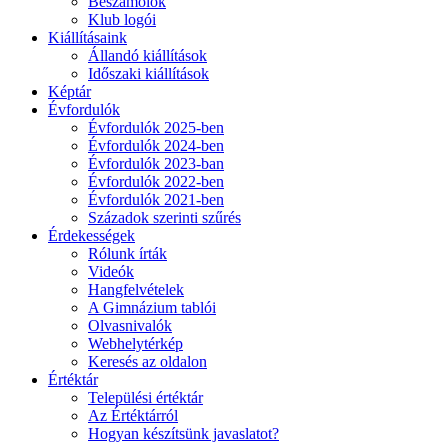
Beszámolók
Klub logói
Kiállításaink
Állandó kiállítások
Időszaki kiállítások
Képtár
Évfordulók
Évfordulók 2025-ben
Évfordulók 2024-ben
Évfordulók 2023-ban
Évfordulók 2022-ben
Évfordulók 2021-ben
Századok szerinti szűrés
Érdekességek
Rólunk írták
Videók
Hangfelvételek
A Gimnázium tablói
Olvasnivalók
Webhelytérkép
Keresés az oldalon
Értéktár
Települési értéktár
Az Értéktárról
Hogyan készítsünk javaslatot?