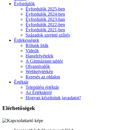
Évfordulók
Évfordulók 2025-ben
Évfordulók 2024-ben
Évfordulók 2023-ban
Évfordulók 2022-ben
Évfordulók 2021-ben
Századok szerinti szűrés
Érdekességek
Rólunk írták
Videók
Hangfelvételek
A Gimnázium tablói
Olvasnivalók
Webhelytérkép
Keresés az oldalon
Értéktár
Települési értéktár
Az Értéktárról
Hogyan készítsünk javaslatot?
Elérhetőségek