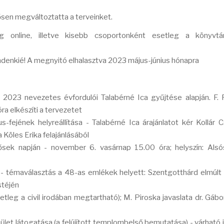
sen megváltoztatta a terveinket.
sig online, illetve kisebb csoportonként esetleg a könyvtá
indenkié! A megnyitó elhalasztva 2023 május-június hónapra
2023 nevezetes évfordulói Talabérné Ica gyűjtése alapján. F. 
a elkészíti a tervezetet
s-fejének helyreállítása - Talabérné Ica árajánlatot kér Kollár C
a Köles Erika felajánlásából
sek napján - november 6. vasárnap 15.00 óra; helyszín: Alsó
an -- témaválasztás a 48-as emlékek helyett: Szentgotthárd elmúlt
stéjén
tleg a civil irodában megtartható); M. Piroska javaslata dr. Gábo
et látogatása (a felújított templombelső bemutatása) - várható 