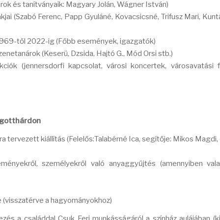
ok és tanítványaik: Magyary Jolán, Wágner István)
jai (Szabó Ferenc, Papp Gyuláné, Kovacsicsné, Trifusz Mari, Kuntá
e 1969-től 2022-ig (Főbb események, igazgatók)
netanárok (Keserü, Dzsida, Hajtó G., Mód Orsi stb.)
ciók (jennersdorfi kapcsolat, városi koncertek, városavatási f
tgotthárdon
 tervezett kiállítás (Felelős:Talabérné Ica, segítője: Mikos Magdi,
ményekről, személyekről való anyaggyűjtés (amennyiben valak
e (visszatérve a hagyományokhoz)
s a családdal Csuk Feri munkásságáról a színház aulájában (kiá