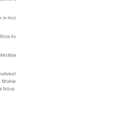
 is lesz
 Róza és
éktábla
belieket
: Molnár
k Nóra)