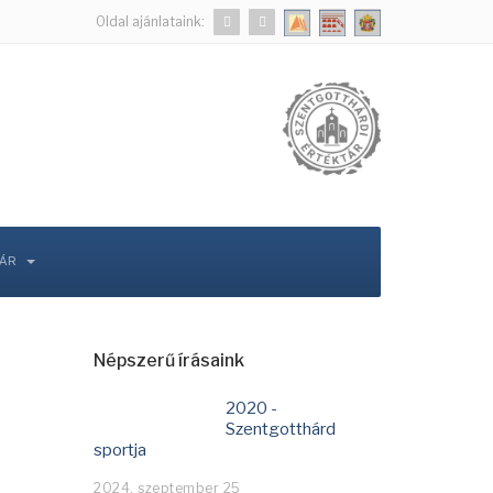
Oldal ajánlataink:
TÁR
Népszerű írásaink
2020 -
Szentgotthárd
sportja
2024. szeptember 25