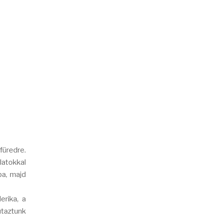
üredre.
latokkal
ba, majd
erika, a
taztunk