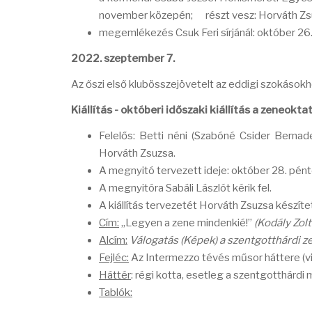
november közepén; részt vesz: Horváth Zsuz
megemlékezés Csuk Feri sírjánál: október 26. s
2022. szeptember 7.
Az őszi első klubösszejövetelt az eddigi szokások
Kiállítás - októberi időszaki kiállítás a zeneokta
Felelős: Betti néni (Szabóné Csider Bernad
Horváth Zsuzsa.
A megnyitó tervezett ideje: október 28. pént
A megnyitóra Sabáli Lászlót kérik fel.
A kiállítás tervezetét Horváth Zsuzsa készítet
Cím:
„Legyen a zene mindenkié!”
(Kodály Zolt
Alcím:
Válogatás (Képek) a szentgotthárdi z
Fejléc:
Az Intermezzo tévés műsor háttere (vi
Háttér
: régi kotta, esetleg a szentgotthárdi 
Tablók: