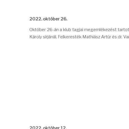
2022. október 26.
Október 26-án a klub tagjai megemlékezést tartott
Károly sírjánál. Felkeresték Mathiász Artúr és dr. V
2022. október 12.