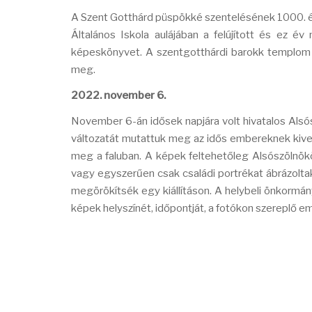
A Szent Gotthárd püspökké szentelésének 1000. é
Általános Iskola aulájában a felújított és ez é
képeskönyvet. A szentgotthárdi barokk templom k
meg.
2022. november 6.
November 6-án idősek napjára volt hivatalos Alsós
változatát mutattuk meg az idős embereknek kive
meg a faluban. A képek feltehetőleg Alsószölnökön
vagy egyszerűen csak családi portrékat ábrázoltak
megörökítsék egy kiállításon. A helybeli önkormán
képek helyszínét, időpontját, a fotókon szereplő e