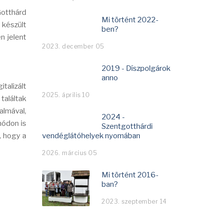
Gotthárd
Mi történt 2022-
 készült
ben?
n jelent
2023. december 05
2019 - Díszpolgárok
anno
talizált
2025. április 10
találtak
almával,
2024 -
módon is
Szentgotthárdi
, hogy a
vendéglátóhelyek nyomában
2026. március 05
Mi történt 2016-
ban?
2023. szeptember 14