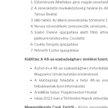
Előzmények (Mathiász-gimi, magán zenetanár
A zeneoktatói munkaközösség tanárai és diák
Tamus Beáta)
(álló tabló): Az állami zeneoktatás történet
Neves növendékek: zeneszerzők, zenészek, ze
Szabó Elekné igazgatása alatti főbb attrak
jubileumi rendezvény, Csodafű)
Csukly Gergely igazgatása
Németh Eszter igazgatása
Kiállítás: A 48-as szabadságharc emlékei Szen
A jövő év a 48-as szabadságharc évfordulójára
Magyarics István kutatási eredményei)
A klubtagság feladata: a helyi 48-as ese
felbukkannak ilyen információk)
A kiállítás helye: Polgármesteri Hivatal
Ideje:2023-ban a Történelmi Napok előestéj
Megemlékezés Csuk Feriről -
Közös megemlékezé