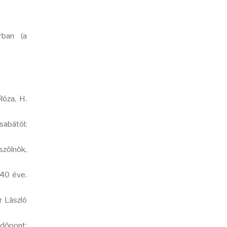
rban (a
Róza, H.
sabától;
szölnök,
 40 éve.
r László
időpont: