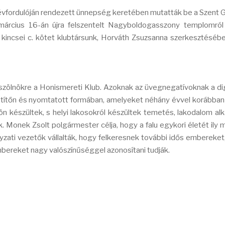
vfordulóján rendezett ünnepség keretében mutatták be a Szent 
v március 16-án újra felszentelt Nagyboldogasszony templomról
incsei c. kötet klubtársunk, Horváth Zsuzsanna szerkesztésébe
zölnökre a Honismereti Klub. Azoknak az üvegnegatívoknak a digi
títőn és nyomtatott formában, amelyeket néhány évvel korábban 
 készültek, s helyi lakosokról készültek temetés, lakodalom alk
. Monek Zsolt polgármester célja, hogy a falu egykori életét ily 
yzati vezetők vállalták, hogy felkeresnek további idős embereket
mbereket nagy valószínűséggel azonosítani tudják.