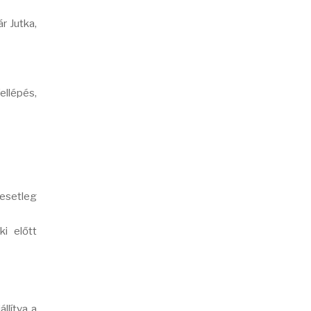
r Jutka,
ellépés,
 esetleg
i előtt
llítva a