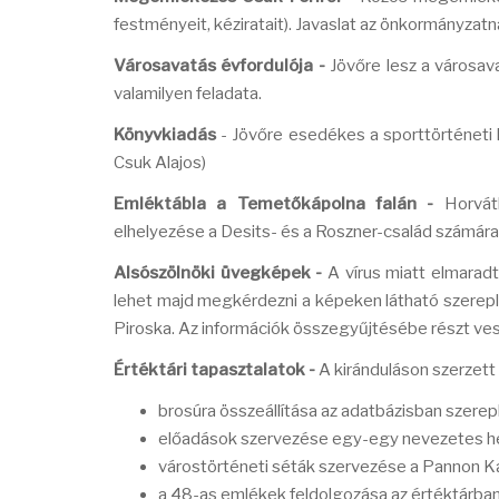
festményeit, kéziratait). Javaslat az önkormányzat
Városavatás évfordulója -
Jövőre lesz a városav
valamilyen feladata.
Könyvkiadás
- Jövőre esedékes a sporttörténeti 
Csuk Alajos)
Emléktábla a Temetőkápolna falán -
Horváth
elhelyezése a Desits- és a Roszner-család számára. 
Alsószölnöki üvegképek -
A vírus miatt elmarad
lehet majd megkérdezni a képeken látható szerepl
Piroska. Az információk összegyűjtésébe részt ves
Értéktári tapasztalatok -
A kiránduláson szerzett 
brosúra összeállítása az adatbázisban szerep
előadások szervezése egy-egy nevezetes hel
várostörténeti séták szervezése a Pannon 
a 48-as emlékek feldolgozása az értéktárba