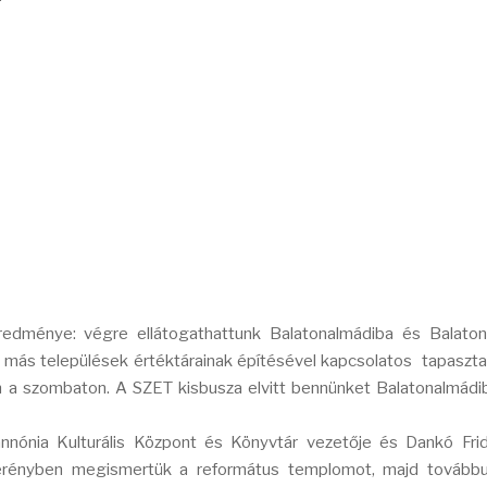
edménye: végre ellátogathattunk Balatonalmádiba és Balatonf
 más települések értéktárainak építésével kapcsolatos tapaszta
en a szombaton. A SZET kisbusza elvitt bennünket Balatonalmádi
nónia Kulturális Központ és Könyvtár vezetője és Dankó Frid
erényben megismertük a református templomot, majd továbbu