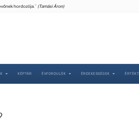
 jövőnek hordozója.”
(Tamási Áron)
NK
KÉPTÁR
ÉVFORDULÓK
ÉRDEKESSÉGEK
ÉRTÉK
?