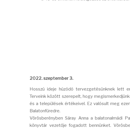
2022. szeptember 3.
Hosszú ideje húzódó tervezgetésünknek lett er
Terveink között szerepelt, hogy megismerkedjünk
és a települések értékeivel. Ez valósult meg ez
Balatonfüredre.
Vörösberényben Sáray Anna a balatonalmádi Pan
könyvtár vezetője fogadott bennünket. Vörösb