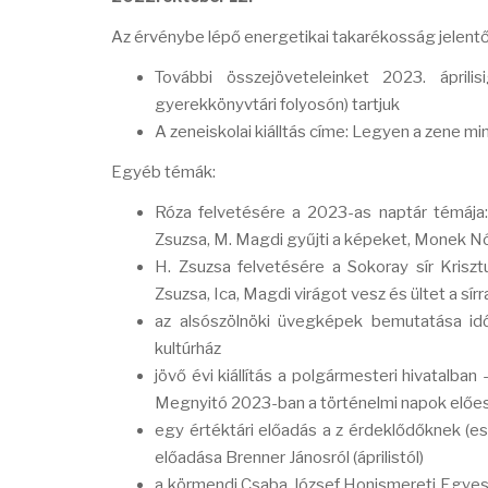
Az érvénybe lépő energetikai takarékosság jelentő
További összejöveteleinket 2023. áprili
gyerekkönyvtári folyosón) tartjuk
A zeneiskolai kiálltás címe: Legyen a zene m
Egyéb témák:
Róza felvetésére a 2023-as naptár témája: 
Zsuzsa, M. Magdi gyűjti a képeket, Monek Nór
H. Zsuzsa felvetésére a Sokoray sír Krisztu
Zsuzsa, Ica, Magdi virágot vesz és ültet a sírr
az alsószölnöki üvegképek bemutatása idő
kultúrház
jövő évi kiállítás a polgármesteri hivatalb
Megnyitó 2023-ban a történelmi napok előe
egy értéktári előadás a z érdeklődőknek (ese
előadása Brenner Jánosról (áprilistól)
a körmendi Csaba József Honismereti Egyesül