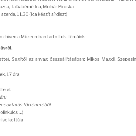
sa, Taláabérné Ica, Molnár Piroska
zerda, 11.30 (Ica készít sírdíszt)
hoz híven a Múzeumban tartottuk. Témáink:
tásról.
ette). Segítői az anyag összeállításában: Mikos Magdi, Szepesin
ek, 17 óra
te el:
án)
eneoktatás történetéből
olinkulcs …)
mise kottája