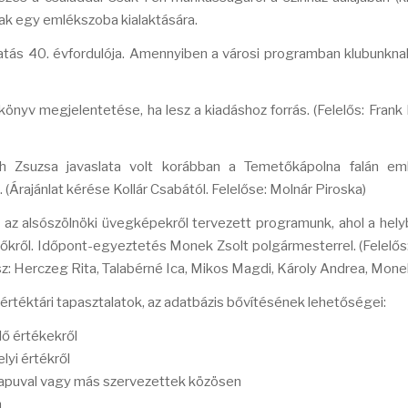
nak egy emlékszoba kialaktására.
atás 40. évfordulója. Amennyiben a városi programban klubunknak
könyv megjelentetése, ha lesz a kiadáshoz forrás. (Felelős: Frank
 Zsuzsa javaslata volt korábban a Temetőkápolna falán eml
(Árajánlat kérése Kollár Csabától. Felelőse: Molnár Piroska)
t az alsószölnöki üvegképekről tervezett programunk, ahol a hely
őkről. Időpont-egyeztetés Monek Zsolt polgármesterrel. (Felelős
z: Herczeg Rita, Talabérné Ica, Mikos Magdi, Károly Andrea, Mone
értéktári tapasztalatok, az adatbázis bővítésének lehetőségei:
lő értékekről
yi értékről
Kapuval vagy más szervezettek közösen
n