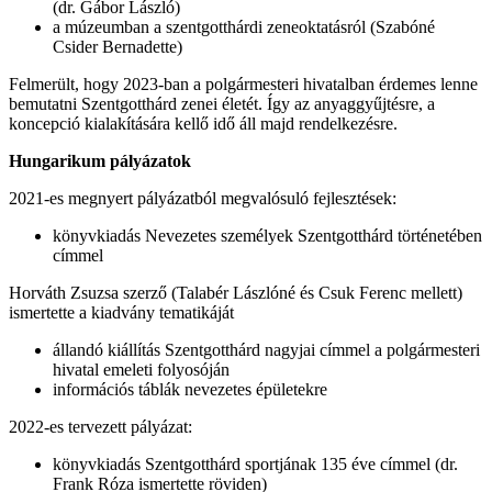
(dr. Gábor László)
a múzeumban a szentgotthárdi zeneoktatásról (Szabóné
Csider Bernadette)
Felmerült, hogy 2023-ban a polgármesteri hivatalban érdemes lenne
bemutatni Szentgotthárd zenei életét. Így az anyaggyűjtésre, a
koncepció kialakítására kellő idő áll majd rendelkezésre.
Hungarikum pályázatok
2021-es megnyert pályázatból megvalósuló fejlesztések:
könyvkiadás Nevezetes személyek Szentgotthárd történetében
címmel
Horváth Zsuzsa szerző (Talabér Lászlóné és Csuk Ferenc mellett)
ismertette a kiadvány tematikáját
állandó kiállítás Szentgotthárd nagyjai címmel a polgármesteri
hivatal emeleti folyosóján
információs táblák nevezetes épületekre
2022-es tervezett pályázat:
könyvkiadás Szentgotthárd sportjának 135 éve címmel (dr.
Frank Róza ismertette röviden)