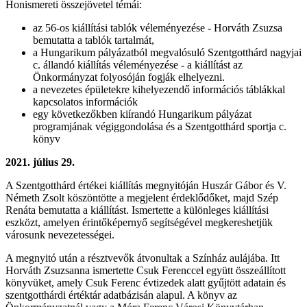
Honismereti összejövetel témái:
az 56-os kiállítási tablók véleményezése - Horváth Zsuzsa
bemutatta a tablók tartalmát,
a Hungarikum pályázatból megvalósuló Szentgotthárd nagyjai
c. állandó kiállítás véleményezése - a kiállítást az
Önkormányzat folyosóján fogják elhelyezni.
a nevezetes épületekre kihelyezendő információs táblákkal
kapcsolatos információk
egy következőkben kiírandó Hungarikum pályázat
programjának végiggondolása és a Szentgotthárd sportja c.
könyv
2021. július 29.
A Szentgotthárd értékei kiállítás megnyitóján Huszár Gábor és V.
Németh Zsolt köszöntötte a megjelent érdeklődőket, majd Szép
Renáta bemutatta a kiállítást. Ismertette a különleges kiállítási
eszközt, amelyen érintőképernyő segítségével megkereshetjük
városunk nevezetességei.
A megnyitó után a résztvevők átvonultak a Színház aulájába. Itt
Horváth Zsuzsanna ismertette Csuk Ferenccel együtt összeállított
könyvüket, amely Csuk Ferenc évtizedek alatt gyűjtött adatain és
szentgotthárdi értéktár adatbázisán alapul. A könyv az