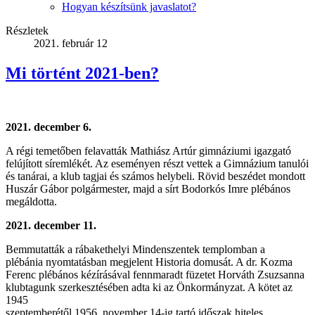
Hogyan készítsünk javaslatot?
Részletek
2021. február 12
Mi történt 2021-ben?
2021. december 6.
A régi temetőben felavatták Mathiász Artúr gimnáziumi igazgató
felújított síremlékét. Az eseményen részt vettek a Gimnázium tanulói
és tanárai, a klub tagjai és számos helybeli. Rövid beszédet mondott
Huszár Gábor polgármester, majd a sírt Bodorkós Imre plébános
megáldotta.
2021. december 11.
Bemmutatták a rábakethelyi Mindenszentek templomban a
plébánia nyomtatásban megjelent Historia domusát. A dr. Kozma
Ferenc plébános kézírásával fennmaradt füzetet Horváth Zsuzsanna
klubtagunk szerkesztésében adta ki az Önkormányzat. A kötet az
1945
szeptemberétől 1956. november 14-ig tartó időszak hiteles