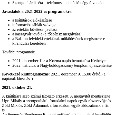
Szentgotthárdi séta – telefonos applikáció négy útvonalon
Javaslatok a 2021-2022-es programokra
a kiállítások előkészítése
információs táblák szövege
az értéktár bővítése, javítása
a kaszagyár jövője (a főépítész meghívása)
a Balaton felvidéki értéktárak működésének megismerése
kirándulás keretében
További programok:
2021. december 11.: a Kozma napló bemutatása Kethelyen
2022. március: a Nagyboldogasszony templom újraszentelése
Következő klubfoglalkozás:
2021. december 9. 15.00 órától (a
naptárak kiosztása)
2021. október 21.
A kiállításra szép számú látogató érkezett. A megnyitót megtisztelte
Ugri Mihály a szentgotthárdi forradalmi napok egyik résztvevője és
Zöld Miklós, Zöld Ádámnak a forradalom egyik áldozatának a fia
is.
Az ünnepség Beethoven Egmont nyitányának hangjaival kezdődött.