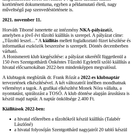
kortörténeti dokumentuma, egyben a példamutató életű, nagy
műveltségű pap szenvedéstörténete is.
2021. november 11.
Horváth Tiborné ismertette az intézmény
NKA-pályázat
át,
amelyben a jövő évi tűzoltó kiállítás is szerepel. A pályázat címe:
„Tűzoltó leszel…” A
kiállítás
mellett foglalkoztató füzet készítése és
informatikai eszközök beszerzése is szerepelt. Döntés decemberben
várható.
A Honismereti klub kiegészítése: a pályázat sikerétől függetlenül a
150 éves Szentgotthárdi Önkéntes Tűzoltó Egyletről szóló kiállítás a
hivatal előcsarnokában 2022-ben mindenképpen megvalósul.
A klubtagok megbízták dr. Frank Rózát a
2022-es klubnaptár
tervezetének elkészítésével. A két változatról ímélben mondhatnak
véleményt a tagok. A grafikai elkészítést Monek Nóra vállalta, a
nyomtatást, spirálozást a TOSÓ. A klub döntése alapján árusításra is
készül majd naptár. A naptár önköltsége 2.400 Ft.
Kiállítások 2022-ben:
a hivatal előterében a tűzoltókról készül kiállítás (Talabér
Lászlóné)
a hivatal folyosóján Szentgotthárd nagyjairól 20 tabló készül