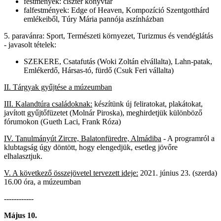
festmények: ciszter könyvtár
falfestmények: Edge of Heaven, Kompozíció Szentgotthárd
emlékeiből, Túry Mária pannója aszínházban
5. paravánra: Sport, Természeti környezet, Turizmus és vendéglátás
- javasolt tételek:
SZEKERE, Csatafutás (Woki Zoltán elvállalta), Lahn-patak,
Emlékerdő, Hársas-tó, fürdő (Csuk Feri vállalta)
II. Tárgyak gyűjtése a múzeumban
III. Kalandtúra családoknak:
készítünk új feliratokat, plakátokat,
javított gyűjtőfüzetet (Molnár Piroska), meghirdetjük különböző
fórumokon (Gueth Laci, Frank Róza)
IV. Tanulmányút Zircre, Balatonfüredre, Almádiba
- A programról a
klubtagság úgy döntött, hogy elengedjük, esetleg jövőre
elhalasztjuk.
V. A következő összejövetel tervezett ideje:
2021. június 23. (szerda)
16.00 óra, a múzeumban
------------
Május 10.