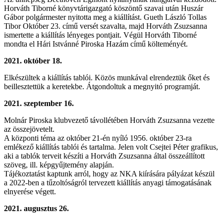
Horváth Tiborné könyvtárigazgató köszöntő szavai után Huszár
Gábor polgármester nyitotta meg a kiállítást. Gueth László Tollas
Tibor Október 23. című versét szavalta, majd Horváth Zsuzsanna
ismertette a kiállítás lényeges pontjait. Végül Horváth Tiborné
mondta el Hári Istvánné Piroska Hazám című költeményét.
2021. október 18.
Elkészültek a kiállítás tablói. Közös munkával elrendeztük őket és
beillesztettük a keretekbe. Átgondoltuk a megnyitó programját.
2021. szeptember 16.
Molnár Piroska klubvezető távollétében Horváth Zsuzsanna vezette
az összejövetelt.
A központi téma az október 21-én nyíló 1956. október 23-ra
emlékező kiállítás tablói és tartalma. Jelen volt Csejtei Péter grafikus,
aki a tablók terveit készíti a Horváth Zsuzsanna által összeállított
szöveg, ill. képgyűjtemény alapján.
Tájékoztatást kaptunk arról, hogy az NKA kiírására pályázat készül
a 2022-ben a tűzoltóságról tervezett kiállítás anyagi támogatásának
elnyerése végett.
2021. augusztus 26.