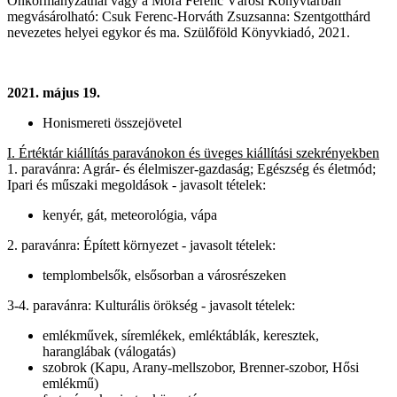
Önkormányzatnál vagy a Móra Ferenc Városi Könyvtárban
megvásárolható: Csuk Ferenc-Horváth Zsuzsanna: Szentgotthárd
nevezetes helyei egykor és ma. Szülőföld Könyvkiadó, 2021.
2021. május 19.
Honismereti összejövetel
I. Értéktár kiállítás paravánokon és üveges kiállítási szekrényekben
1. paravánra: Agrár- és élelmiszer-gazdaság; Egészség és életmód;
Ipari és műszaki megoldások - javasolt tételek:
kenyér, gát, meteorológia, vápa
2. paravánra: Épített környezet - javasolt tételek:
templombelsők, elsősorban a városrészeken
3-4. paravánra: Kulturális örökség - javasolt tételek:
emlékművek, síremlékek, emléktáblák, keresztek,
haranglábak (válogatás)
szobrok (Kapu, Arany-mellszobor, Brenner-szobor, Hősi
emlékmű)