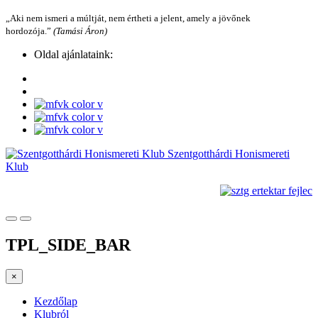
„Aki nem ismeri a múltját, nem értheti a jelent, amely a jövőnek
hordozója.”
(Tamási Áron)
Oldal ajánlataink:
Szentgotthárdi Honismereti
Klub
TPL_SIDE_BAR
×
Kezdőlap
Klubról