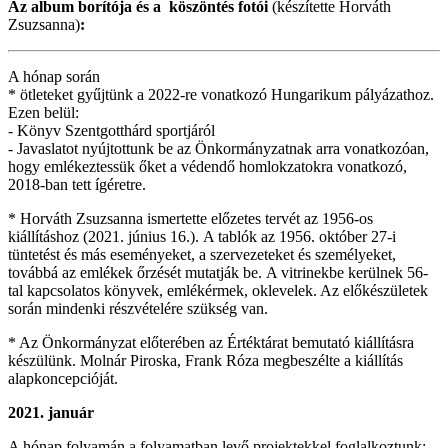
Az album borítója és a köszöntés fotói
(készítette Horváth
Zsuzsanna)
:
A hónap során
* ötleteket gyűjtünk a 2022-re vonatkozó Hungarikum pályázathoz.
Ezen belül:
- Könyv Szentgotthárd sportjáról
- Javaslatot nyújtottunk be az Önkormányzatnak arra vonatkozóan,
hogy emlékeztessük őket a védendő homlokzatokra vonatkozó,
2018-ban tett ígéretre.
* Horváth Zsuzsanna ismertette előzetes tervét az 1956-os
kiállításhoz (2021. június 16.). A tablók az 1956. október 27-i
tüntetést és más eseményeket, a szervezeteket és személyeket,
továbbá az emlékek őrzését mutatják be. A vitrinekbe kerülnek 56-
tal kapcsolatos könyvek, emlékérmek, oklevelek. Az előkészületek
során mindenki részvételére szükség van.
* Az Önkormányzat előterében az Értéktárat bemutató kiállításra
készülünk. Molnár Piroska, Frank Róza megbeszélte a kiállítás
alapkoncepcióját.
2021. január
A hónap folyamán a folyamatban levő projektekkel foglalkoztunk: