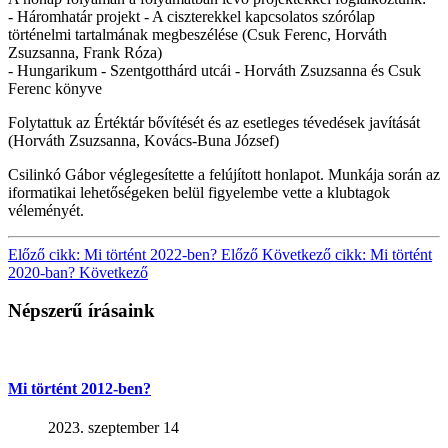
- Háromhatár projekt - A ciszterekkel kapcsolatos szórólap
történelmi tartalmának megbeszélése (Csuk Ferenc, Horváth
Zsuzsanna, Frank Róza)
- Hungarikum - Szentgotthárd utcái - Horváth Zsuzsanna és Csuk
Ferenc könyve
Folytattuk az Értéktár bővítését és az esetleges tévedések javítását
(Horváth Zsuzsanna, Kovács-Buna József)
Csilinkó Gábor véglegesítette a felújított honlapot. Munkája során az
iformatikai lehetőségeken belül figyelembe vette a klubtagok
véleményét.
Előző cikk: Mi történt 2022-ben?
Előző
Következő cikk: Mi történt
2020-ban?
Következő
Népszerű írásaink
Mi történt 2012-ben?
2023. szeptember 14