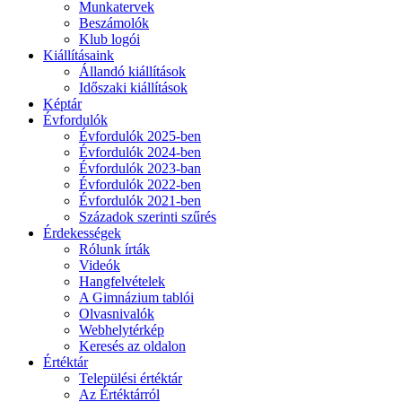
Munkatervek
Beszámolók
Klub logói
Kiállításaink
Állandó kiállítások
Időszaki kiállítások
Képtár
Évfordulók
Évfordulók 2025-ben
Évfordulók 2024-ben
Évfordulók 2023-ban
Évfordulók 2022-ben
Évfordulók 2021-ben
Századok szerinti szűrés
Érdekességek
Rólunk írták
Videók
Hangfelvételek
A Gimnázium tablói
Olvasnivalók
Webhelytérkép
Keresés az oldalon
Értéktár
Települési értéktár
Az Értéktárról