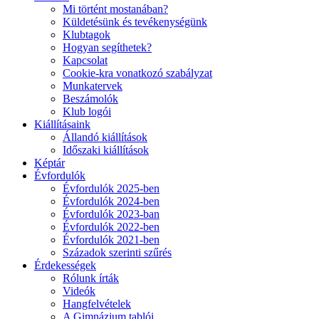
Mi történt mostanában?
Küldetésünk és tevékenységünk
Klubtagok
Hogyan segíthetek?
Kapcsolat
Cookie-kra vonatkozó szabályzat
Munkatervek
Beszámolók
Klub logói
Kiállításaink
Állandó kiállítások
Időszaki kiállítások
Képtár
Évfordulók
Évfordulók 2025-ben
Évfordulók 2024-ben
Évfordulók 2023-ban
Évfordulók 2022-ben
Évfordulók 2021-ben
Századok szerinti szűrés
Érdekességek
Rólunk írták
Videók
Hangfelvételek
A Gimnázium tablói