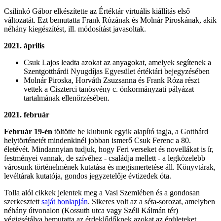
Csilinkó Gábor elkészítette az Értéktár virtuális kiállítás első
változatát. Ezt bemutatta Frank Rózának és Molnár Piroskának, akik
néhány kiegészítést, ill. módosítást javasoltak.
2021. április
Csuk Lajos leadta azokat az anyagokat, amelyek segítenek a
Szentgotthárdi Nyugdíjas Egyesület értéktári bejegyzésében
Molnár Piroska, Horváth Zsuzsanna és Frank Róza részt
vettek a Ciszterci tanösvény c. önkormányzati pályázat
tartalmának ellenőrzésében.
2021. február
Február 19-én
töltötte be klubunk egyik alapító tagja, a Gotthárd
helytörténetét mindenkinél jobban ismerő Csuk Ferenc a 80.
életévét. Mindannyian tudjuk, hogy Feri verseket és novellákat is ír,
festményei vannak, de szívéhez - családja mellett - a legközelebb
városunk történelmének kutatása és megismertetése áll. Könyvtárak,
levéltárak kutatója, gondos jegyzetelője évtizedek óta.
Tolla alól cikkek jelentek meg a Vasi Szemlében és a gondosan
szerkesztett
saját honlapján
. Sikeres volt az a séta-sorozat, amelyben
néhány útvonalon (Kossuth utca vagy Széll Kálmán tér)
végigsétálva bemutatta az érdeklődőknek azokat az épületeket ,