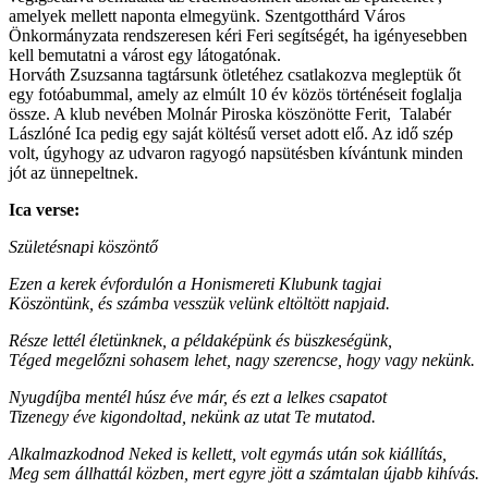
amelyek mellett naponta elmegyünk. Szentgotthárd Város
Önkormányzata rendszeresen kéri Feri segítségét, ha igényesebben
kell bemutatni a várost egy látogatónak.
Horváth Zsuzsanna tagtársunk ötletéhez csatlakozva megleptük őt
egy fotóabummal, amely az elmúlt 10 év közös történéseit foglalja
össze. A klub nevében Molnár Piroska köszönötte Ferit, Talabér
Lászlóné Ica pedig egy saját költésű verset adott elő. Az idő szép
volt, úgyhogy az udvaron ragyogó napsütésben kívántunk minden
jót az ünnepeltnek.
Ica verse:
Születésnapi köszöntő
Ezen a kerek évfordulón a Honismereti Klubunk tagjai
Köszöntünk, és számba vesszük velünk eltöltött napjaid.
Része lettél életünknek, a példaképünk és büszkeségünk,
Téged megelőzni sohasem lehet, nagy szerencse, hogy vagy nekünk.
Nyugdíjba mentél húsz éve már, és ezt a lelkes csapatot
Tizenegy éve kigondoltad, nekünk az utat Te mutatod.
Alkalmazkodnod Neked is kellett, volt egymás után sok kiállítás,
Meg sem állhattál közben, mert egyre jött a számtalan újabb kihívás.