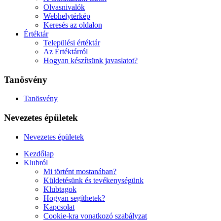
Olvasnivalók
Webhelytérkép
Keresés az oldalon
Értéktár
Települési értéktár
Az Értéktárról
Hogyan készítsünk javaslatot?
Tanösvény
Tanösvény
Nevezetes épületek
Nevezetes épületek
Kezdőlap
Klubról
Mi történt mostanában?
Küldetésünk és tevékenységünk
Klubtagok
Hogyan segíthetek?
Kapcsolat
Cookie-kra vonatkozó szabályzat