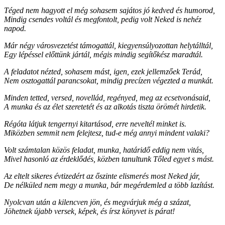
Téged nem hagyott el még sohasem sajátos jó kedved és humorod,
Mindig csendes voltál és megfontolt, pedig volt Neked is nehéz
napod.
Már négy városvezetést támogattál, kiegyensúlyozottan helytálltál,
Egy lépéssel előttünk jártál, mégis mindig segítőkész maradtál.
A feladatot nézted, sohasem mást, igen, ezek jellemzőek Terád,
Nem osztogattál parancsokat, mindig precízen végezted a munkát.
Minden tetted, versed, novellád, regényed, meg az ecsetvonásaid,
A munka és az élet szeretetét és az alkotás tiszta örömét hirdetik.
Régóta látjuk tengernyi kitartásod, erre neveltél minket is.
Miközben semmit nem felejtesz, tud-e még annyi mindent valaki?
Volt számtalan közös feladat, munka, határidő eddig nem vitás,
Mivel hasonló az érdeklődés, közben tanultunk Tőled egyet s mást.
Az eltelt sikeres évtizedért az őszinte elismerés most Neked jár,
De nélküled nem megy a munka, bár megérdemled a több lazítást.
Nyolcvan után a kilencven jön, és megvárjuk még a százat,
Jöhetnek újabb versek, képek, és írsz könyvet is párat!