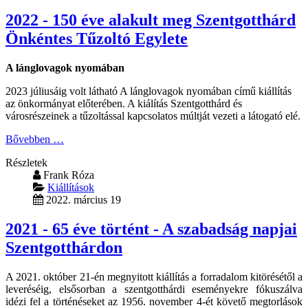
2022 - 150 éve alakult meg Szentgotthárd
Önkéntes Tűzoltó Egylete
A lánglovagok nyomában
2023 júliusáig volt látható A lánglovagok nyomában című kiállítás
az önkormányat előterében. A kiálítás Szentgotthárd és
városrészeinek a tűzoltással kapcsolatos múltját vezeti a látogató elé.
Bővebben …
Részletek
Frank Róza
Kiállítások
2022. március 19
2021 - 65 éve történt - A szabadság napjai
Szentgotthárdon
A 2021. október 21-én megnyitott kiállítás a forradalom kitörésétől a
leveréséig, elsősorban a szentgotthárdi eseményekre fókuszálva
idézi fel a történéseket az 1956. november 4-ét követő megtorlások