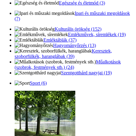
Egészség és életmód (3)
Ipari és műszaki megoldások
(7)
Kulturális örökség (152)
Emlékművek, síremlékek (19)
Emléktáblák (37)
Hagyományőrzés (13)
Keresztek,
szoborfülkék, haranglábak (39)
Műalkotások
(szobrok, festmények stb.) (24)
Szentgotthárd nagyjai (19)
Sport (6)