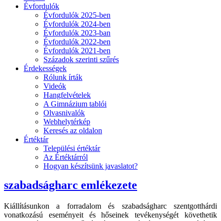
Évfordulók
Évfordulók 2025-ben
Évfordulók 2024-ben
Évfordulók 2023-ban
Évfordulók 2022-ben
Évfordulók 2021-ben
Századok szerinti szűrés
Érdekességek
Rólunk írták
Videók
Hangfelvételek
A Gimnázium tablói
Olvasnivalók
Webhelytérkép
Keresés az oldalon
Értéktár
Települési értéktár
Az Értéktárról
Hogyan készítsünk javaslatot?
szabadságharc emlékezete
Kiállításunkon a forradalom és szabadságharc szentgotthárdi
vonatkozású eseményeit és hőseinek tevékenységét követhetik