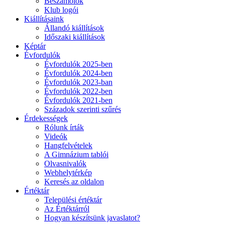
Beszámolók
Klub logói
Kiállításaink
Állandó kiállítások
Időszaki kiállítások
Képtár
Évfordulók
Évfordulók 2025-ben
Évfordulók 2024-ben
Évfordulók 2023-ban
Évfordulók 2022-ben
Évfordulók 2021-ben
Századok szerinti szűrés
Érdekességek
Rólunk írták
Videók
Hangfelvételek
A Gimnázium tablói
Olvasnivalók
Webhelytérkép
Keresés az oldalon
Értéktár
Települési értéktár
Az Értéktárról
Hogyan készítsünk javaslatot?