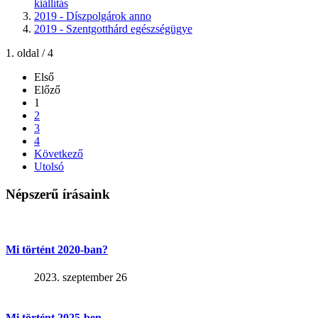
kiállítás
2019 - Díszpolgárok anno
2019 - Szentgotthárd egészségügye
1. oldal / 4
Első
Előző
1
2
3
4
Következő
Utolsó
Népszerű írásaink
Mi történt 2020-ban?
2023. szeptember 26
Mi történt 2025-ben