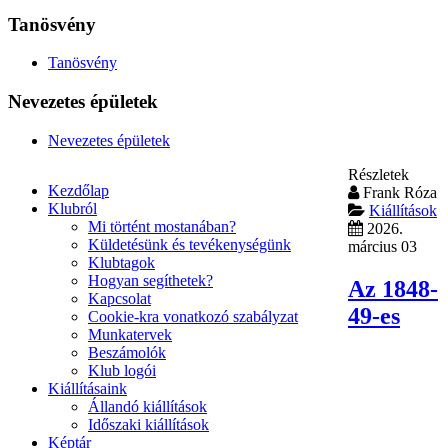
Tanösvény
Tanösvény
Nevezetes épületek
Nevezetes épületek
Részletek
Kezdőlap
Frank Róza
Klubról
Kiállítások
Mi történt mostanában?
2026.
Küldetésünk és tevékenységünk
március 03
Klubtagok
Hogyan segíthetek?
Az 1848-
Kapcsolat
49-es
Cookie-kra vonatkozó szabályzat
Munkatervek
Beszámolók
Klub logói
Kiállításaink
Állandó kiállítások
Időszaki kiállítások
Képtár