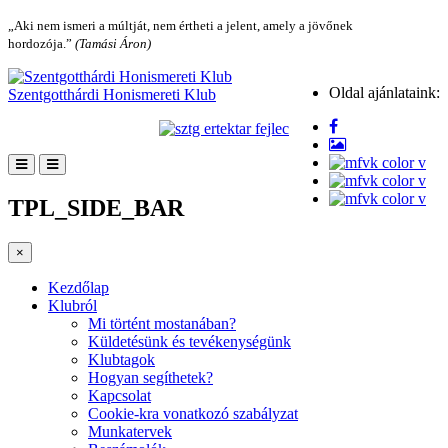
„Aki nem ismeri a múltját, nem értheti a jelent, amely a jövőnek
hordozója.”
(Tamási Áron)
Oldal ajánlataink:
Szentgotthárdi Honismereti Klub
TPL_SIDE_BAR
×
Kezdőlap
Klubról
Mi történt mostanában?
Küldetésünk és tevékenységünk
Klubtagok
Hogyan segíthetek?
Kapcsolat
Cookie-kra vonatkozó szabályzat
Munkatervek