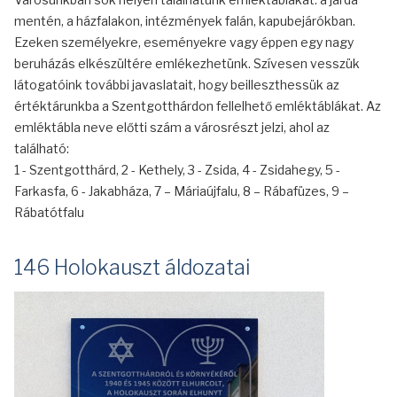
mentén, a házfalakon, intézmények falán, kapubejárókban.
Ezeken személyekre, eseményekre vagy éppen egy nagy
beruházás elkészültére emlékezhetünk. Szívesen vesszük
látogatóink további javaslatait, hogy beilleszthessük az
értéktárunkba a Szentgotthárdon fellelhető emléktáblákat. Az
emléktábla neve előtti szám a városrészt jelzi, ahol az
található:
1 - Szentgotthárd, 2 - Kethely, 3 - Zsida, 4 - Zsidahegy, 5 -
Farkasfa, 6 - Jakabháza, 7 – Máriaújfalu, 8 – Rábafüzes, 9 –
Rábatótfalu
146 Holokauszt áldozatai