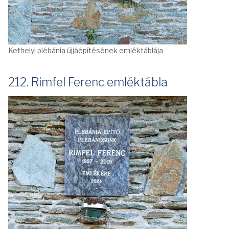
Kethelyi plébánia újjáépítésének emléktáblája
212. Rimfel Ferenc emléktábla