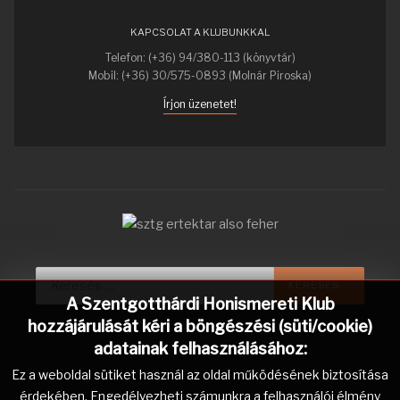
KAPCSOLAT A KLUBUNKKAL
Telefon: (+36) 94/380-113 (könyvtár)
Mobil: (+36) 30/575-0893 (Molnár Piroska)
Írjon üzenetet!
Keresés...
KERESÉS...
A Szentgotthárdi Honismereti Klub
hozzájárulását kéri a böngészési (süti/cookie)
adatainak felhasználásához:
Ez a weboldal sütiket használ az oldal működésének biztosítása
érdekében. Engedélyezheti számunkra a felhasználói élmény