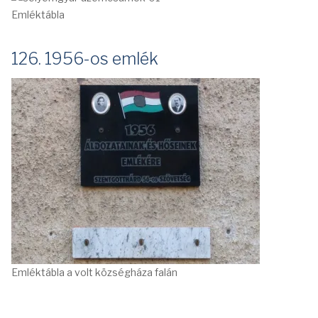
Emléktábla
126. 1956-os emlék
Emléktábla a volt községháza falán