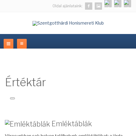
Oldal ajánlataink:
Értéktár
Emléktáblák
Városunkban sok helyen találhatunk emléktáblákat: a járda