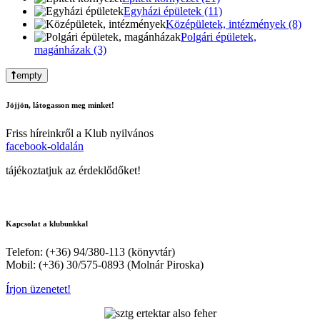
Egyházi épületek (11)
Középületek, intézmények (8)
Polgári épületek,
magánházak (3)
empty
Jöjjön, látogasson meg minket!
Friss híreinkről a Klub nyilvános
facebook-oldalán
tájékoztatjuk az érdeklődőket!
Kapcsolat a klubunkkal
Telefon: (+36) 94/380-113 (könyvtár)
Mobil: (+36) 30/575-0893 (Molnár Piroska)
Írjon üzenetet!