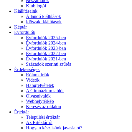
Beszámolók
Klub logói
Kiállításaink
Állandó kiállítások
Időszaki kiállítások
Képtár
Évfordulók
Évfordulók 2025-ben
Évfordulók 2024-ben
Évfordulók 2023-ban
Évfordulók 2022-ben
Évfordulók 2021-ben
Századok szerinti szűrés
Érdekességek
Rólunk írták
Videók
Hangfelvételek
A Gimnázium tablói
Olvasnivalók
Webhelytérkép
Keresés az oldalon
Értéktár
Települési értéktár
Az Értéktárról
Hogyan készítsünk javaslatot?