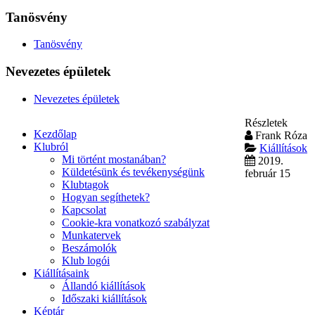
Tanösvény
Tanösvény
Nevezetes épületek
Nevezetes épületek
Részletek
Kezdőlap
Frank Róza
Klubról
Kiállítások
Mi történt mostanában?
2019.
Küldetésünk és tevékenységünk
február 15
Klubtagok
Hogyan segíthetek?
Kapcsolat
Cookie-kra vonatkozó szabályzat
Munkatervek
Beszámolók
Klub logói
Kiállításaink
Állandó kiállítások
Időszaki kiállítások
Képtár