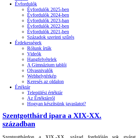
Évfordulók
Évfordulók 2025-ben
Évfordulók 2024-ben
Évfordulók 2023-ban
Évfordulók 2022-ben
Évfordulók 2021-ben
Századok szerinti szűrés
Érdekességek
Rólunk írták
Videók
Hangfelvételek
A Gimnázium tablói
Olvasnivalók
Webhelytérkép
Keresés az oldalon
Értéktár
Települési értéktár
Az Értéktárról
Hogyan készítsünk javaslatot?
Szentgotthárd ipara a XIX-XX.
században
Szentgotthárdon a XIX.-XX. század fordulóján sok gyárat