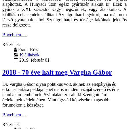
alapítottak. A Hunyadi úton egész gyárfüzér alakult ki. Ezek a
gyárak a XXI. századra vagy megszűntek, vagy átalakultak. A
kiállítás célja emléket állítani Szentgotthárd egykori, ma már nem
létező gyárainak, ahol Szentgotthárd és térsége lakóinak jelentős
része dolgozott.
Bővebben …
Részletek
Frank Róza
Kiállítások
2019. február 01
2018 - 70 éve halt meg Vargha Gábor
Dr. Vargha Gábor olyan politikus volt, akinek az életpályája és
erkölcsi tartása példája lehet ma is minden hazáját szerető és érte
tenni akaró embernek. Számtalanszor állt ki Szentgotthárd
érdekeinek védelmében. Mint ügyvéd képviselte magasabb
fórumokon a községet.
Bővebben …
Részletek