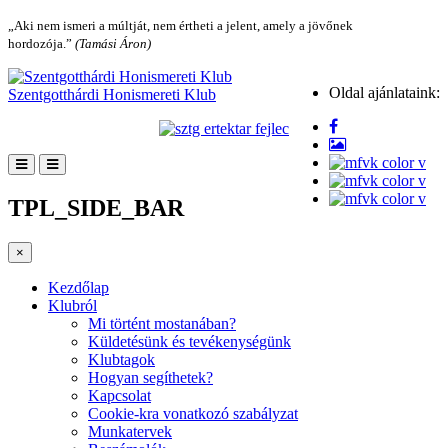
„Aki nem ismeri a múltját, nem értheti a jelent, amely a jövőnek
hordozója.”
(Tamási Áron)
Oldal ajánlataink:
Szentgotthárdi Honismereti Klub
TPL_SIDE_BAR
×
Kezdőlap
Klubról
Mi történt mostanában?
Küldetésünk és tevékenységünk
Klubtagok
Hogyan segíthetek?
Kapcsolat
Cookie-kra vonatkozó szabályzat
Munkatervek