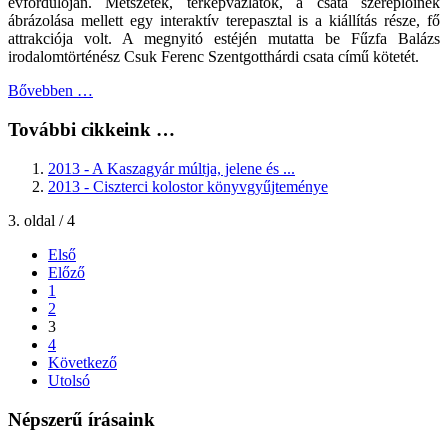
évfordulóján. Metszetek, térképvázlatok, a csata szereplőinek
ábrázolása mellett egy interaktív terepasztal is a kiállítás része, fő
attrakciója volt. A megnyitó estéjén mutatta be Fűzfa Balázs
irodalomtörténész Csuk Ferenc Szentgotthárdi csata című kötetét.
Bővebben …
További cikkeink …
2013 - A Kaszagyár múltja, jelene és ...
2013 - Ciszterci kolostor könyvgyűjteménye
3. oldal / 4
Első
Előző
1
2
3
4
Következő
Utolsó
Népszerű írásaink