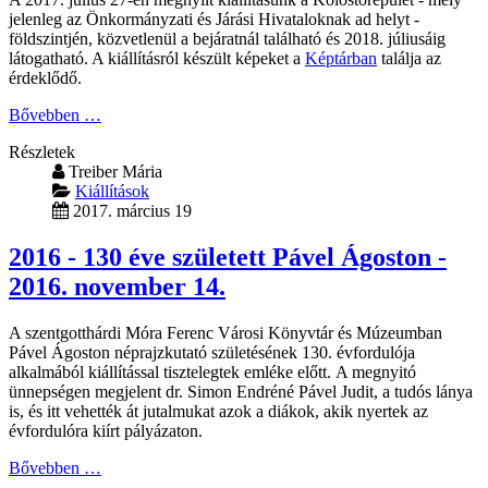
jelenleg az Önkormányzati és Járási Hivataloknak ad helyt -
földszintjén, közvetlenül a bejáratnál található és 2018. júliusáig
látogatható. A kiállításról készült képeket a
Képtárban
találja az
érdeklődő.
Bővebben …
Részletek
Treiber Mária
Kiállítások
2017. március 19
2016 - 130 éve született Pável Ágoston -
2016. november 14.
A szentgotthárdi Móra Ferenc Városi Könyvtár és Múzeumban
Pável Ágoston néprajzkutató születésének 130. évfordulója
alkalmából kiállítással tisztelegtek emléke előtt. A megnyitó
ünnepségen megjelent dr. Simon Endréné Pável Judit, a tudós lánya
is, és itt vehették át jutalmukat azok a diákok, akik nyertek az
évfordulóra kiírt pályázaton.
Bővebben …