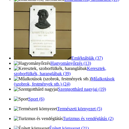
Emléktáblák (37)
Hagyományőrzés (13)
Keresztek,
szoborfülkék, haranglábak (39)
Műalkotások
(szobrok, festmények stb.) (24)
Szentgotthárd nagyjai (19)
Sport (6)
Természeti környezet (5)
Turizmus és vendéglátás (2)
Épített környezet (21)