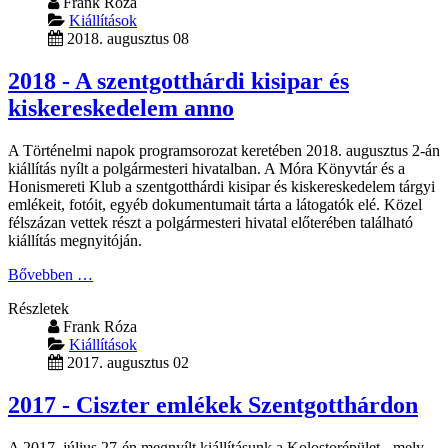
Frank Róza
Kiállítások
2018. augusztus 08
2018 - A szentgotthárdi kisipar és
kiskereskedelem anno
A Történelmi napok programsorozat keretében 2018. augusztus 2-án
kiállítás nyílt a polgármesteri hivatalban. A Móra Könyvtár és a
Honismereti Klub a szentgotthárdi kisipar és kiskereskedelem tárgyi
emlékeit, fotóit, egyéb dokumentumait tárta a látogatók elé. Közel
félszázan vettek részt a polgármesteri hivatal előterében található
kiállítás megnyitóján.
Bővebben …
Részletek
Frank Róza
Kiállítások
2017. augusztus 02
2017 - Ciszter emlékek Szentgotthárdon
A 2017. július 27-én megnyílt kiállításunk a Kolostorépület - mely