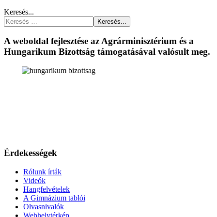
Keresés...
Keresés...
A weboldal fejlesztése az Agrárminisztérium és a
Hungarikum Bizottság támogatásával valósult meg.
Érdekességek
Rólunk írták
Videók
Hangfelvételek
A Gimnázium tablói
Olvasnivalók
Webhelytérkép