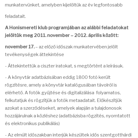
munkatervünket, amelyben kijelöltük az év legfontosabb
feladatait.
A Honismereti klub programjában az alábbi feladatokat
jelöltük meg 2011. november – 2012. április között:
november 17.
– az előző időszak munkatervében jelölt
tevékenységek áttekintése
- Áttekintettük a ciszter iratokat, s megtörtént a leírásuk.
- A könyvtár adatbázisában eddig 1800 fotó került
rögzítésre, amely a könyvtár katalógusában távolról is
elérhető. A fotók gyűjtése és digitalizálása folyamatos,
felkutatjuk és rögzítjük a fotók metaadatait. Előkészítjük
azokat a szerződéseket, amelyek alapján a tulajdonosok
hozzájárulnak a közléshez (adatbázisba rögzítés, nyomtatott
és elektronikus publikálás)
- Az elmúlt időszakban interjúk készültek idős szentgotthárdi