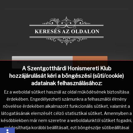
Keresés...
Type 2 or more characters for r
KERESÉS...
A Szentgotthárdi Honismereti Klub
hozzájárulását kéri a böngészési (süti/cookie)
adatainak felhasználásához:
Ez a weboldal sütiket használ az oldal működésének biztosítása
érdekében. Engedélyezheti számunkra a felhasználói élmény
Copyright © 2026 Szentgotthárdi Honismereti Klub. Minden jog
növelése érdekében alkalmazott funkcionális sütiket, valamint a
fenntartva. Az oldalt tervezte:
Csilinkó Gábor
.
látogatásának elemzését célzó statisztikai sütiket. Amennyiben a
A
Joomla!
a
GNU Általános Nyilvános Licenc
alatt kiadott szabad
későbbiekben már nem szeretne a weboldalunktól sütiket fogadni,
szoftver.
módosíthatja korábbi beállításait, ezt böngészője sütibeállításai