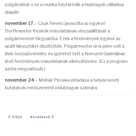
polgárokkal, s ez a munka folytatódik a klubtagok vállalása
alapján
november 17.
– Csuk Ferenc javasolta az egykori
Dorffmeister freskók másolatainak visszaállítását a
polgármesteri tárgyalóba. Ezek a festmények egykor az
apáti lakosztályt díszítették. Polgármester úr is jelen volt a
klub összejövetelén, és ígéretet tett a Nemzeti Galériában
lévő festmények másolatainak elkészítésére. (Ez a program
azóta megvalósult.)
november 24
– Molnár Piroska előadása a helyismereti
kutatások módszereiről a klubtagok számára
Előző cikk: Mi történt 2012-ben?
Következő cikk: Mi történt 2010-ben?
Előző
Következő