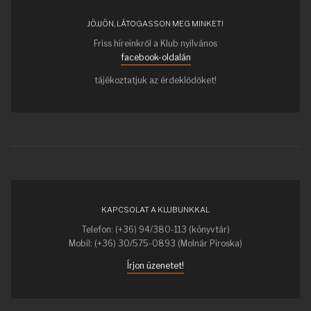
JÖJJÖN, LÁTOGASSON MEG MINKET!
Friss híreinkről a Klub nyilvános
facebook-oldalán
tájékoztatjuk az érdeklődőket!
KAPCSOLAT A KLUBUNKKAL
Telefon: (+36) 94/380-113 (könyvtár)
Mobil: (+36) 30/575-0893 (Molnár Piroska)
Írjon üzenetet!