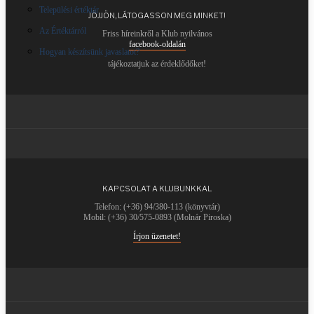
Települési értéktár
JÖJJÖN, LÁTOGASSON MEG MINKET!
Az Értéktárról
Friss híreinkről a Klub nyilvános
facebook-oldalán
Hogyan készítsünk javaslatot?
tájékoztatjuk az érdeklődőket!
KAPCSOLAT A KLUBUNKKAL
Telefon: (+36) 94/380-113 (könyvtár)
Mobil: (+36) 30/575-0893 (Molnár Piroska)
Írjon üzenetet!