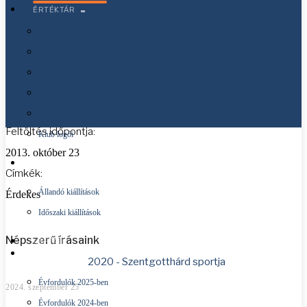
ÉRTÉKTÁR
Klubtagok
Hogyan segíthetek?
Kapcsolat
Cookie-kra vonatkozó szabályzat
Szentgotthárd bemutatkozó kisfilmje
Munkatervek
Szentgotthárd bemutatkozó kisfilmje
Beszámolók
Feltöltés időpontja:
Klub logói
2013. október 23
KIÁLLÍTÁSAINK
Címkék:
Állandó kiállítások
Érdekes
Időszaki kiállítások
Népszerű írásaink
KÉPTÁR
ÉVFORDULÓK
2020 - Szentgotthárd sportja
Évfordulók 2025-ben
2024. szeptember 25
Évfordulók 2024-ben