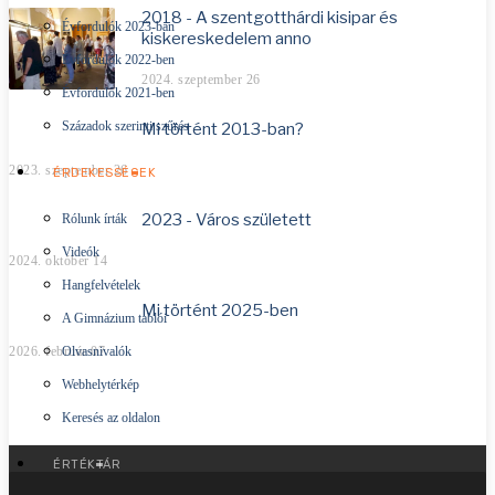
2018 - A szentgotthárdi kisipar és
Évfordulók 2023-ban
kiskereskedelem anno
Évfordulók 2022-ben
2024. szeptember 26
Évfordulók 2021-ben
Századok szerinti szűrés
Mi történt 2013-ban?
2023. szeptember 26
ÉRDEKESSÉGEK
2023 - Város született
Rólunk írták
Videók
2024. október 14
Hangfelvételek
Mi történt 2025-ben
A Gimnázium tablói
2026. február 07
Olvasnivalók
Webhelytérkép
Keresés az oldalon
ÉRTÉKTÁR