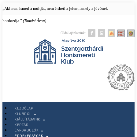
„Aki nem ismeri a múltját, nem értheti a jelent, amely a jövőnek
hordozója.”
(Tamási Áron)
Oldal ajánlataink:
KEZDŐLAP
KEZDŐLAP
KLUBRÓL
KLUBRÓL
KIÁLLÍTÁSAINK
Mi történt mostanában?
KÉPTÁR
ÉVFORDULÓK
Küldetésünk és tevékenységünk
ÉRDEKESSÉGEK