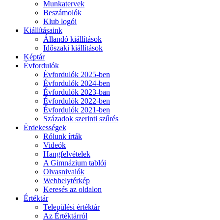
Munkatervek
Beszámolók
Klub logói
Kiállításaink
Állandó kiállítások
Időszaki kiállítások
Képtár
Évfordulók
Évfordulók 2025-ben
Évfordulók 2024-ben
Évfordulók 2023-ban
Évfordulók 2022-ben
Évfordulók 2021-ben
Századok szerinti szűrés
Érdekességek
Rólunk írták
Videók
Hangfelvételek
A Gimnázium tablói
Olvasnivalók
Webhelytérkép
Keresés az oldalon
Értéktár
Települési értéktár
Az Értéktárról