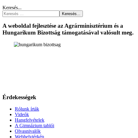
Keresés...
Keresés...
A weboldal fejlesztése az Agrárminisztérium és a
Hungarikum Bizottság támogatásával valósult meg.
Érdekességek
Rólunk írták
Videók
Hangfelvételek
A Gimnázium tablói
Olvasnivalók
Webhelytérkép