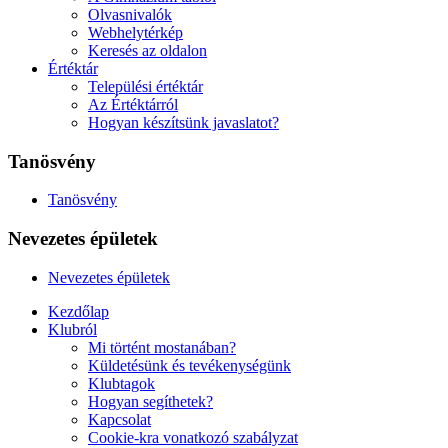
Olvasnivalók
Webhelytérkép
Keresés az oldalon
Értéktár
Települési értéktár
Az Értéktárról
Hogyan készítsünk javaslatot?
Tanösvény
Tanösvény
Nevezetes épületek
Nevezetes épületek
Kezdőlap
Klubról
Mi történt mostanában?
Küldetésünk és tevékenységünk
Klubtagok
Hogyan segíthetek?
Kapcsolat
Cookie-kra vonatkozó szabályzat