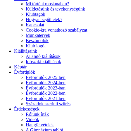
Mi történt mostanában?
Küldetésünk és tevékenységünk
Klubtagok
Hogyan segíthetek?
Kapcsolat
Cookie-kra vonatkozó szabályzat
Munkatervek
Beszámolók
Klub logói
Kiállításaink
Állandó kiállítások
Időszaki kiállítások
Képtár
Évfordulók
Évfordulók 2025-ben
Évfordulók 2024-ben
Évfordulók 2023-ban
Évfordulók 2022-ben
Évfordulók 2021-ben
Századok szerinti szűrés
Érdekességek
Rólunk írták
Videók
Hangfelvételek
A Gimnázium tablói