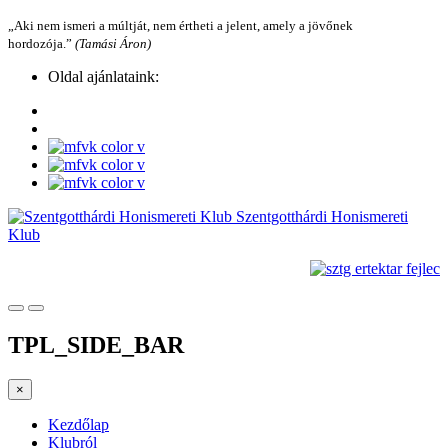
„Aki nem ismeri a múltját, nem értheti a jelent, amely a jövőnek
hordozója.”
(Tamási Áron)
Oldal ajánlataink:
Szentgotthárdi Honismereti
Klub
TPL_SIDE_BAR
×
Kezdőlap
Klubról