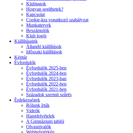
Klubtagok
Hogyan segíthetek?
Kapcsolat
Cookie-kra vonatkozó szabályzat
Munkatervek
Beszámolók
Klub logói
Kiállításaink
Állandó kiállítások
Időszaki kiállítások
Képtár
Évfordulók
Évfordulók 2025-ben
Évfordulók 2024-ben
Évfordulók 2023-ban
Évfordulók 2022-ben
Évfordulók 2021-ben
Századok szerinti szűrés
Érdekességek
Rólunk írták
Videók
Hangfelvételek
A Gimnázium tablói
Olvasnivalók
Webhelytérkép