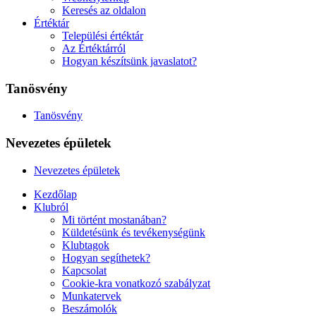
Keresés az oldalon
Értéktár
Települési értéktár
Az Értéktárról
Hogyan készítsünk javaslatot?
Tanösvény
Tanösvény
Nevezetes épületek
Nevezetes épületek
Kezdőlap
Klubról
Mi történt mostanában?
Küldetésünk és tevékenységünk
Klubtagok
Hogyan segíthetek?
Kapcsolat
Cookie-kra vonatkozó szabályzat
Munkatervek
Beszámolók