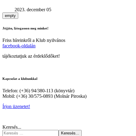
2023. december 05
empty
Jöjjön, látogasson meg minket!
Friss híreinkről a Klub nyilvános
facebook-oldalán
tájékoztatjuk az érdeklődőket!
Kapcsolat a klubunkkal
Telefon: (+36) 94/380-113 (könyvtár)
Mobil: (+36) 30/575-0893 (Molnár Piroska)
Írjon üzenetet!
Keresés...
Keresés...