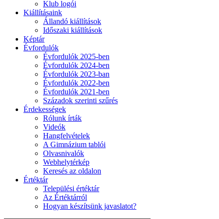
Klub logói
Kiállításaink
Állandó kiállítások
Időszaki kiállítások
Képtár
Évfordulók
Évfordulók 2025-ben
Évfordulók 2024-ben
Évfordulók 2023-ban
Évfordulók 2022-ben
Évfordulók 2021-ben
Századok szerinti szűrés
Érdekességek
Rólunk írták
Videók
Hangfelvételek
A Gimnázium tablói
Olvasnivalók
Webhelytérkép
Keresés az oldalon
Értéktár
Települési értéktár
Az Értéktárról
Hogyan készítsünk javaslatot?