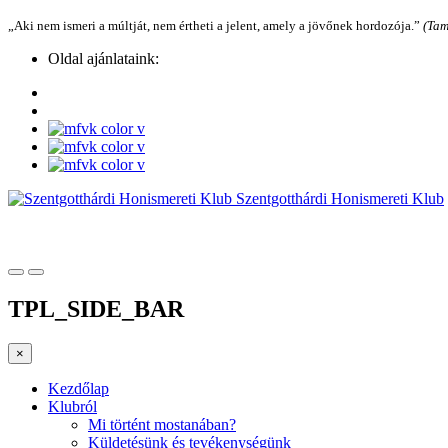
„Aki nem ismeri a múltját, nem értheti a jelent, amely a jövőnek hordozója.”
(Tam
Oldal ajánlataink:
Szentgotthárdi Honismereti Klub
TPL_SIDE_BAR
×
Kezdőlap
Klubról
Mi történt mostanában?
Küldetésünk és tevékenységünk