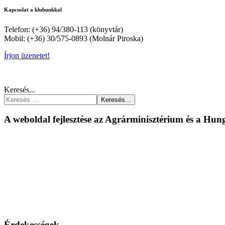
Kapcsolat a klubunkkal
Telefon: (+36) 94/380-113 (könyvtár)
Mobil: (+36) 30/575-0893 (Molnár Piroska)
Írjon üzenetet!
Keresés...
Keresés...
A weboldal fejlesztése az Agrárminisztérium és a Hu
Érdekességek