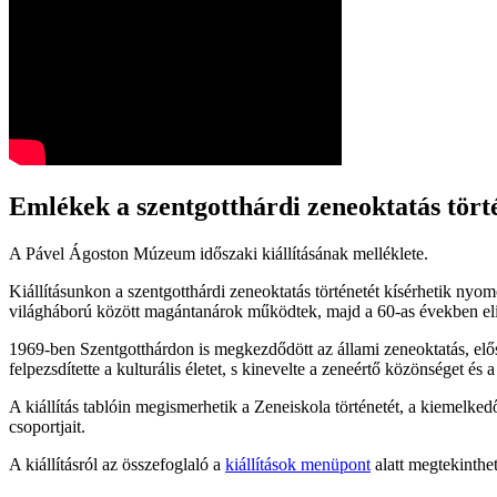
Emlékek a szentgotthárdi zeneoktatás tört
A Pável Ágoston Múzeum időszaki kiállításának melléklete.
Kiállításunkon a szentgotthárdi zeneoktatás történetét kísérhetik nyo
világháború között magántanárok működtek, majd a 60-as években eli
1969-ben Szentgotthárdon is megkezdődött az állami zeneoktatás, elő
felpezsdítette a kulturális életet, s kinevelte a zeneértő közönséget és
A kiállítás tablóin megismerhetik a Zeneiskola történetét, a kiemelk
csoportjait.
A kiállításról az összefoglaló a
kiállítások menüpont
alatt
megtekinthe