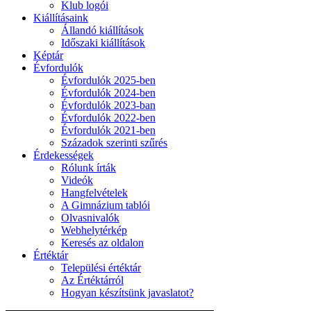
Klub logói
Kiállításaink
Állandó kiállítások
Időszaki kiállítások
Képtár
Évfordulók
Évfordulók 2025-ben
Évfordulók 2024-ben
Évfordulók 2023-ban
Évfordulók 2022-ben
Évfordulók 2021-ben
Századok szerinti szűrés
Érdekességek
Rólunk írták
Videók
Hangfelvételek
A Gimnázium tablói
Olvasnivalók
Webhelytérkép
Keresés az oldalon
Értéktár
Települési értéktár
Az Értéktárról
Hogyan készítsünk javaslatot?