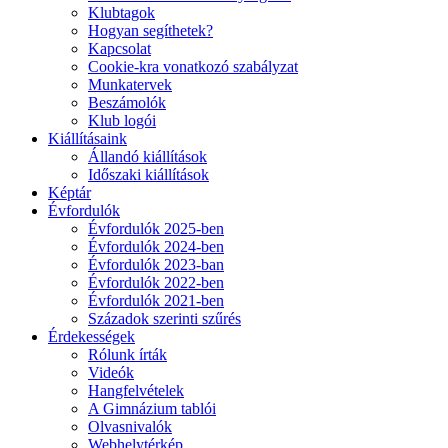
Klubtagok
Hogyan segíthetek?
Kapcsolat
Cookie-kra vonatkozó szabályzat
Munkatervek
Beszámolók
Klub logói
Kiállításaink
Állandó kiállítások
Időszaki kiállítások
Képtár
Évfordulók
Évfordulók 2025-ben
Évfordulók 2024-ben
Évfordulók 2023-ban
Évfordulók 2022-ben
Évfordulók 2021-ben
Századok szerinti szűrés
Érdekességek
Rólunk írták
Videók
Hangfelvételek
A Gimnázium tablói
Olvasnivalók
Webhelytérkép