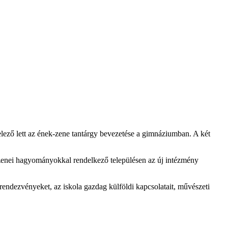
telező lett az ének-zene tantárgy bevezetése a gimnáziumban. A két
 zenei hagyományokkal rendelkező településen az új intézmény
rendezvényeket, az iskola gazdag külföldi kapcsolatait, művészeti