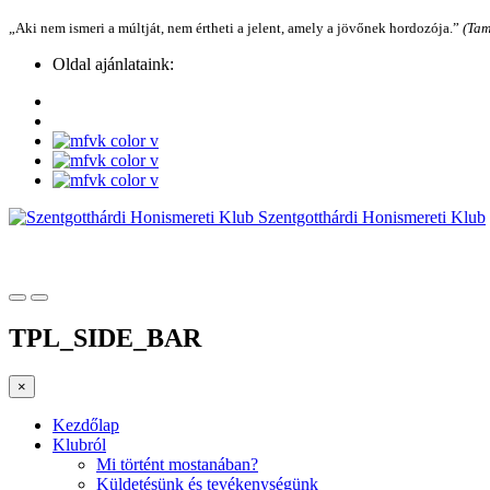
„Aki nem ismeri a múltját, nem értheti a jelent, amely a jövőnek hordozója.”
(Tam
Oldal ajánlataink:
Szentgotthárdi Honismereti Klub
TPL_SIDE_BAR
×
Kezdőlap
Klubról
Mi történt mostanában?
Küldetésünk és tevékenységünk