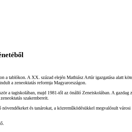
énetéből
mon a tablókon. A XX. század elején Mathiász Artúr igazgatása alatt kö
ndult a zeneoktatás reformja Magyarországon.
ször a tagiskolában, majd 1981-től az önálló Zeneiskolában. A gazdag
 a zeneoktatás szakembereit.
edő növendékeket és tanárokat, a közreműködésükkel megvalósult városi 
tő.