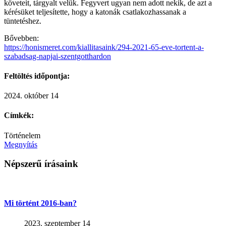
követeit, tárgyalt velük. Fegyvert ugyan nem adott nekik, de azt a
kérésüket teljesítette, hogy a katonák csatlakozhassanak a
tüntetéshez.
Bővebben:
https://honismeret.com/kiallitasaink/294-2021-65-eve-tortent-a-
szabadsag-napjai-szentgotthardon
Feltöltés időpontja:
2024. október 14
Címkék:
Történelem
Megnyítás
Népszerű írásaink
Mi történt 2016-ban?
2023. szeptember 14