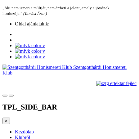
„Aki nem ismeri a múltját, nem értheti a jelent, amely a jövőnek
hordozója.”
(Tamási Áron)
Oldal ajánlataink:
Szentgotthárdi Honismereti
Klub
TPL_SIDE_BAR
×
Kezdőlap
Klubról