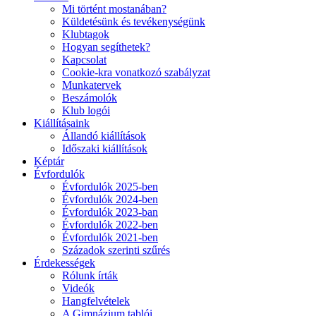
Mi történt mostanában?
Küldetésünk és tevékenységünk
Klubtagok
Hogyan segíthetek?
Kapcsolat
Cookie-kra vonatkozó szabályzat
Munkatervek
Beszámolók
Klub logói
Kiállításaink
Állandó kiállítások
Időszaki kiállítások
Képtár
Évfordulók
Évfordulók 2025-ben
Évfordulók 2024-ben
Évfordulók 2023-ban
Évfordulók 2022-ben
Évfordulók 2021-ben
Századok szerinti szűrés
Érdekességek
Rólunk írták
Videók
Hangfelvételek
A Gimnázium tablói