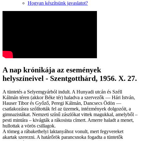
Hogyan készítsünk javaslatot?
A nap krónikája az események
helyszíneivel - Szentgotthárd, 1956. X. 27.
A tüntetés a Selyemgyárból indult. A Hunyadi utcán és Széll
Kálmán téren (akkor Béke tér) haladva a szervezők — Hári István,
Hauser Tibor és Győző, Peregi Kálmán, Dancsecs Ödön —
csatlakozásra szólították fel az üzemek, intézmények dolgozóit, a
gimnazistákat. Nemzeti színű zászlókat vittek magukkal, amelyből –
pesti mintára – kivágták a rákosista címert. Amerre haladt a menet,
hullottak a vörös csillagok.
A tömeg a rábakethelyi laktanyához vonult, mert fegyvereket
akartak szerezni. A határőrök parancsnoka fogadta a tüntetők