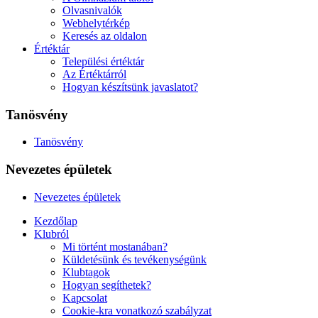
Olvasnivalók
Webhelytérkép
Keresés az oldalon
Értéktár
Települési értéktár
Az Értéktárról
Hogyan készítsünk javaslatot?
Tanösvény
Tanösvény
Nevezetes épületek
Nevezetes épületek
Kezdőlap
Klubról
Mi történt mostanában?
Küldetésünk és tevékenységünk
Klubtagok
Hogyan segíthetek?
Kapcsolat
Cookie-kra vonatkozó szabályzat