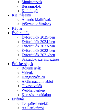
Munkatervek
Beszámolók
Klub logói
Kiállításaink
Állandó kiállítások
Időszaki kiállítások
Képtár
Évfordulók
Évfordulók 2025-ben
Évfordulók 2024-ben
Évfordulók 2023-ban
Évfordulók 2022-ben
Évfordulók 2021-ben
Századok szerinti szűrés
Érdekességek
Rólunk írták
Videók
Hangfelvételek
A Gimnázium tablói
Olvasnivalók
Webhelytérkép
Keresés az oldalon
Értéktár
Települési értéktár
Az Értéktárról