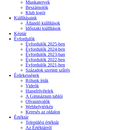
Munkatervek
Beszámolók
Klub logói
Kiállításaink
Állandó kiállítások
Időszaki kiállítások
Képtár
Évfordulók
Évfordulók 2025-ben
Évfordulók 2024-ben
Évfordulók 2023-ban
Évfordulók 2022-ben
Évfordulók 2021-ben
Századok szerinti szűrés
Érdekességek
Rólunk írták
Videók
Hangfelvételek
A Gimnázium tablói
Olvasnivalók
Webhelytérkép
Keresés az oldalon
Értéktár
Települési értéktár
Az Értéktárról