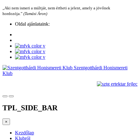
„Aki nem ismeri a múltját, nem értheti a jelent, amely a jövőnek
hordozója.”
(Tamási Áron)
Oldal ajánlataink:
Szentgotthárdi Honismereti
Klub
TPL_SIDE_BAR
×
Kezdőlap
Klubról