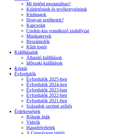
Mi történt mostanában?
Küldetésünk és tevékenységünk
Klubtagok
Hogyan segíthetek?
Kapcsolat
Cookie-kra vonatkozó szabályzat
Munkatervek
Beszámolók
Klub logói
Kiállításaink
Állandó kiállítások
Időszaki kiállítások
Képtár
Évfordulók
Évfordulók 2025-ben
Évfordulók 2024-ben
Évfordulók 2023-ban
Évfordulók 2022-ben
Évfordulók 2021-ben
Századok szerinti szűrés
Érdekességek
Rólunk írták
Videók
Hangfelvételek
A Gimnázium tablói