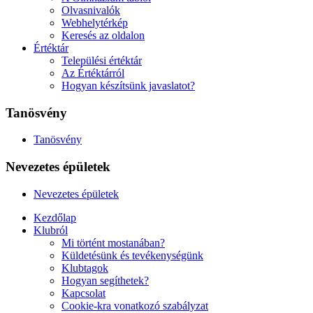
Olvasnivalók
Webhelytérkép
Keresés az oldalon
Értéktár
Települési értéktár
Az Értéktárról
Hogyan készítsünk javaslatot?
Tanösvény
Tanösvény
Nevezetes épületek
Nevezetes épületek
Kezdőlap
Klubról
Mi történt mostanában?
Küldetésünk és tevékenységünk
Klubtagok
Hogyan segíthetek?
Kapcsolat
Cookie-kra vonatkozó szabályzat