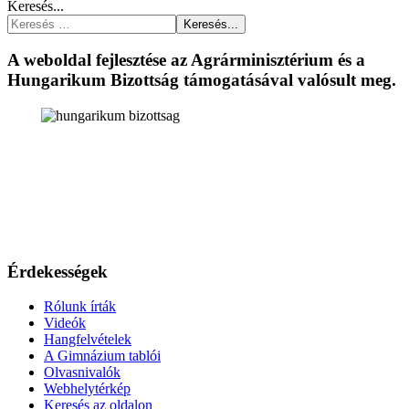
Keresés...
Keresés...
A weboldal fejlesztése az Agrárminisztérium és a
Hungarikum Bizottság támogatásával valósult meg.
Érdekességek
Rólunk írták
Videók
Hangfelvételek
A Gimnázium tablói
Olvasnivalók
Webhelytérkép
Keresés az oldalon