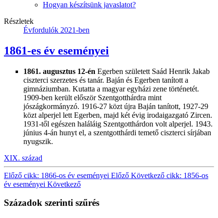
Hogyan készítsünk javaslatot?
Részletek
Évfordulók 2021-ben
1861-es év eseményei
1861. augusztus 12-én
Egerben született Saád Henrik Jakab
ciszterci szerzetes és tanár. Baján és Egerben tanított a
gimnáziumban. Kutatta a magyar egyházi zene történetét.
1909-ben került először Szentgotthárdra mint
jószágkormányzó. 1916-27 közt újra Baján tanított, 1927-29
közt alperjel lett Egerben, majd két évig irodaigazgató Zircen.
1931-től egészen haláláig Szentgotthárdon volt alperjel. 1943.
június 4-án hunyt el, a szentgotthárdi temető ciszterci sírjában
nyugszik.
XIX. század
Előző cikk: 1866-os év eseményei
Előző
Következő cikk: 1856-os
év eseményei
Következő
Századok szerinti szűrés