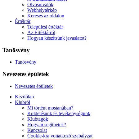
Olvasnivalók
Webhelytérkép
Keresés az oldalon
Értéktár
Települési értéktár
Az Értéktárról
Hogyan készítsünk javaslatot?
Tanösvény
Tanösvény
Nevezetes épületek
Nevezetes épületek
Kezdőlap
Klubról
Mi történt mostanában?
Küldetésünk és tevékenységünk
Klubtagok
Hogyan segíthetek?
Kapcsolat
Cookie-kra vonatkozó szabályzat