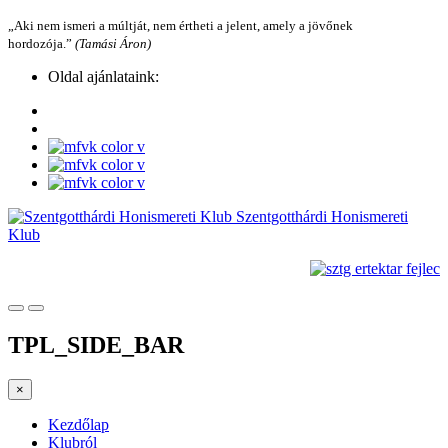
„Aki nem ismeri a múltját, nem értheti a jelent, amely a jövőnek
hordozója.”
(Tamási Áron)
Oldal ajánlataink:
Szentgotthárdi Honismereti
Klub
TPL_SIDE_BAR
×
Kezdőlap
Klubról