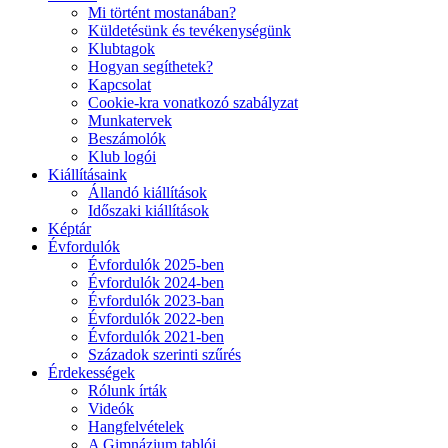
Mi történt mostanában?
Küldetésünk és tevékenységünk
Klubtagok
Hogyan segíthetek?
Kapcsolat
Cookie-kra vonatkozó szabályzat
Munkatervek
Beszámolók
Klub logói
Kiállításaink
Állandó kiállítások
Időszaki kiállítások
Képtár
Évfordulók
Évfordulók 2025-ben
Évfordulók 2024-ben
Évfordulók 2023-ban
Évfordulók 2022-ben
Évfordulók 2021-ben
Századok szerinti szűrés
Érdekességek
Rólunk írták
Videók
Hangfelvételek
A Gimnázium tablói