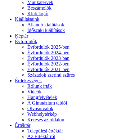
Munkatervek
Beszámolók
Klub logói
Kiállításaink
Állandó kiállítások
Időszaki kiállítások
Képtár
Évfordulók
Évfordulók 2025-ben
Évfordulók 2024-ben
Évfordulók 2023-ban
Évfordulók 2022-ben
Évfordulók 2021-ben
Századok szerinti szűrés
Érdekességek
Rólunk írták
Videók
Hangfelvételek
A Gimnázium tablói
Olvasnivalók
Webhelytérkép
Keresés az oldalon
Értéktár
Települési értéktár
Az Értéktárról