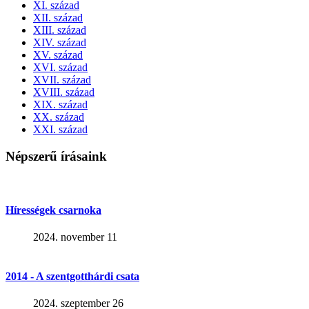
XI. század
XII. század
XIII. század
XIV. század
XV. század
XVI. század
XVII. század
XVIII. század
XIX. század
XX. század
XXI. század
Népszerű írásaink
Hírességek csarnoka
2024. november 11
2014 - A szentgotthárdi csata
2024. szeptember 26