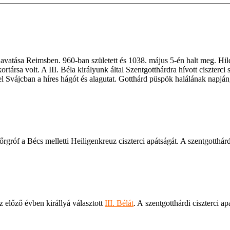
avatása Reimsben. 960-ban született és 1038. május 5-én halt meg. H
ortársa volt. A III. Béla királyunk által Szentgotthárdra hívott ciszterc
l Svájcban a híres hágót és alagutat. Gotthárd püspök halálának napján
őrgróf a Bécs melletti Heiligenkreuz ciszterci apátságát. A szentgotthár
előző évben királlyá választott
III. Bélát
. A szentgotthárdi ciszterci a