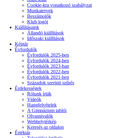
Cookie-kra vonatkozó szabályzat
Munkatervek
Beszámolók
Klub logói
Kiállításaink
Állandó kiállítások
Időszaki kiállítások
Képtár
Évfordulók
Évfordulók 2025-ben
Évfordulók 2024-ben
Évfordulók 2023-ban
Évfordulók 2022-ben
Évfordulók 2021-ben
Századok szerinti szűrés
Érdekességek
Rólunk írták
Videók
Hangfelvételek
A Gimnázium tablói
Olvasnivalók
Webhelytérkép
Keresés az oldalon
Értéktár