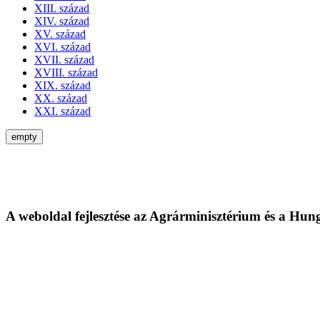
XIII. század
XIV. század
XV. század
XVI. század
XVII. század
XVIII. század
XIX. század
XX. század
XXI. század
empty
A weboldal fejlesztése az Agrárminisztérium és a Hu