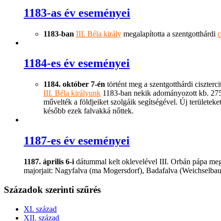
1183-as év eseményei
1183-ban
III. Béla király
megalapította a szentgotthárdi
c
1184-es év eseményei
1184. október 7-én
történt meg a szentgotthárdi ciszterc
III. Béla királyunk
1183-ban nekik adományozott kb. 275 
művelték a földjeiket szolgáik segítségével. Új területek
később ezek falvakká nőttek.
1187-es év eseményei
1187. április 6-i
dátummal kelt oklevelével III. Orbán pápa megerő
majorjait: Nagyfalva (ma Mogersdorf), Badafalva (Weichselbau
Századok szerinti szűrés
XI. század
XII. század