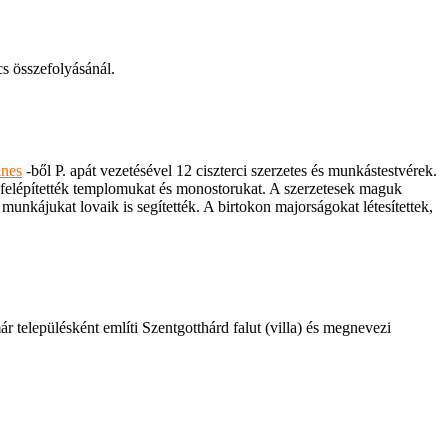
s összefolyásánál.
ines
-ből P. apát vezetésével 12 ciszterci szerzetes és munkástestvérek.
felépítették templomukat és monostorukat. A szerzetesek maguk
munkájukat lovaik is segítették. A birtokon majorságokat létesítettek,
ár településként említi Szentgotthárd falut (villa) és megnevezi