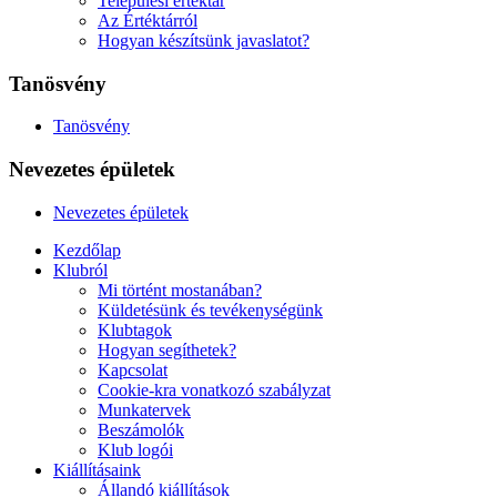
Települési értéktár
Az Értéktárról
Hogyan készítsünk javaslatot?
Tanösvény
Tanösvény
Nevezetes épületek
Nevezetes épületek
Kezdőlap
Klubról
Mi történt mostanában?
Küldetésünk és tevékenységünk
Klubtagok
Hogyan segíthetek?
Kapcsolat
Cookie-kra vonatkozó szabályzat
Munkatervek
Beszámolók
Klub logói
Kiállításaink
Állandó kiállítások