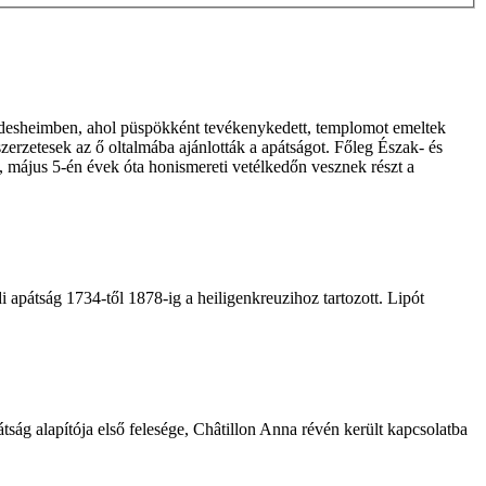
ildesheimben, ahol püspökként tevékenykedett, templomot emeltek
i szerzetesek az ő oltalmába ajánlották a apátságot. Főleg Észak- és
, május 5-én évek óta honismereti vetélkedőn vesznek részt a
di apátság 1734-től 1878-ig a heiligenkreuzihoz tartozott. Lipót
pátság alapítója első felesége, Châtillon Anna révén került kapcsolatba