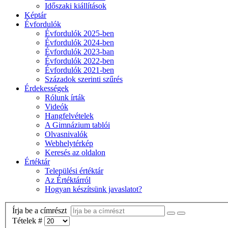
Időszaki kiállítások
Képtár
Évfordulók
Évfordulók 2025-ben
Évfordulók 2024-ben
Évfordulók 2023-ban
Évfordulók 2022-ben
Évfordulók 2021-ben
Századok szerinti szűrés
Érdekességek
Rólunk írták
Videók
Hangfelvételek
A Gimnázium tablói
Olvasnivalók
Webhelytérkép
Keresés az oldalon
Értéktár
Települési értéktár
Az Értéktárról
Hogyan készítsünk javaslatot?
Írja be a címrészt
Tételek #