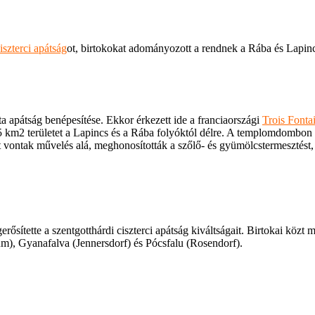
iszterci apátság
ot, birtokokat adományozott a rendnek a Rába és Lapinc
ita apátság benépesítése. Ekkor érkezett ide a franciaországi
Trois Fonta
km2 területet a Lapincs és a Rába folyóktól délre. A templomdombon 
et vontak művelés alá, meghonosították a szőlő- és gyümölcstermesztést, 
sítette a szentgotthárdi ciszterci apátság kiváltságait. Birtokai közt m
m), Gyanafalva (Jennersdorf) és Pócsfalu (Rosendorf).