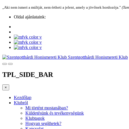
„Aki nem ismeri a múltját, nem értheti a jelent, amely a jövőnek hordozója.”
(Tam
Oldal ajánlataink:
Szentgotthárdi Honismereti Klub
TPL_SIDE_BAR
×
Kezdőlap
Klubról
Mi történt mostanában?
Küldetésünk és tevékenységünk
Klubtagok
Hogyan segíthetek?
Kapcsolat