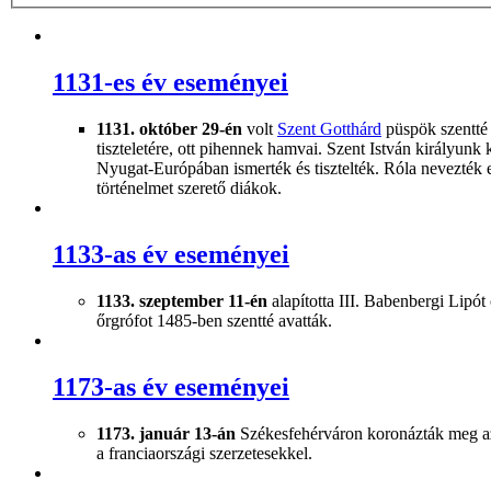
1131-es év eseményei
1131. október 29-én
volt
Szent Gotthárd
püspök szentté 
tiszteletére, ott pihennek hamvai. Szent István királyunk k
Nyugat-Európában ismerték és tisztelték. Róla nevezték e
történelmet szerető diákok.
1133-as év eseményei
1133. szeptember 11-én
alapította III. Babenbergi Lipót 
őrgrófot 1485-ben szentté avatták.
1173-as év eseményei
1173. január 13-án
Székesfehérváron koronázták meg az 
a franciaországi szerzetesekkel.