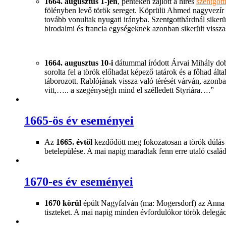
1664. augusztus 1-jén
, pénteken zajlott a híres
szentgott
fölényben levő török sereget. Köprülü Ahmed nagyvezír B
tovább vonultak nyugati irányba. Szentgotthárdnál sikerül
birodalmi és francia egységeknek azonban sikerült vissza
1664. augusztus 10-i
dátummal íródott Árvai Mihály dob
sorolta fel a török előhadat képező tatárok és a főhad ál
táborozott. Rablójának vissza való térését várván, azonb
vitt,….. a szegénységh mind el szélledett Styriára….”
1665-ös év eseményei
Az
1665. évtől
kezdődött meg fokozatosan a török dúlás u
betelepülése. A mai napig maradtak fenn erre utaló csal
1670-es év eseményei
1670 körül
épült Nagyfalván (ma: Mogersdorf) az Anna ká
tiszteket. A mai napig minden évfordulókor török delegáció