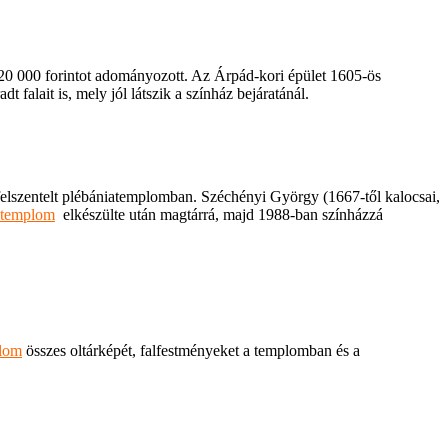
 120 000 forintot adományozott. Az Árpád-kori épület 1605-ös
falait is, mely jól látszik a színház bejáratánál.
 felszentelt plébániatemplomban. Széchényi György (1667-től kalocsai,
 templom
elkészülte után magtárrá, majd 1988-ban színházzá
lom
összes oltárképét, falfestményeket a templomban és a