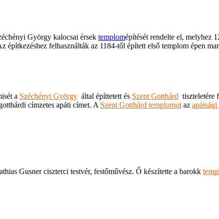
 Széchényi György kalocsai érsek
templom
építését rendelte el, melyhez
építkezéshez felhasználták az 1184-től épített első templom épen maradt 
misét a
Széchényi György
által építtetett és
Szent Gotthárd
tiszteletére
gotthárdi címzetes apáti címet. A
Szent Gotthárd templomot
az
apátsági
thias Gusner ciszterci testvér, festőművész. Ő készítette a barokk
temp