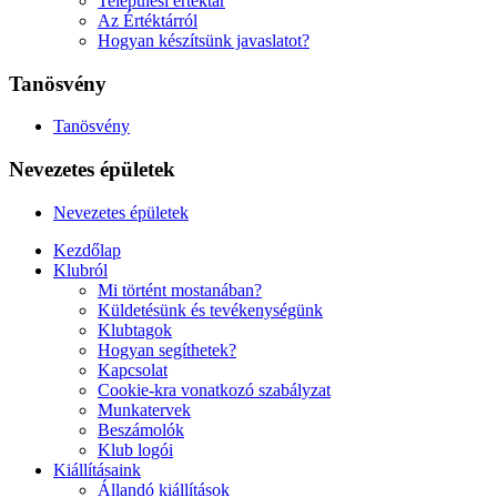
Települési értéktár
Az Értéktárról
Hogyan készítsünk javaslatot?
Tanösvény
Tanösvény
Nevezetes épületek
Nevezetes épületek
Kezdőlap
Klubról
Mi történt mostanában?
Küldetésünk és tevékenységünk
Klubtagok
Hogyan segíthetek?
Kapcsolat
Cookie-kra vonatkozó szabályzat
Munkatervek
Beszámolók
Klub logói
Kiállításaink
Állandó kiállítások