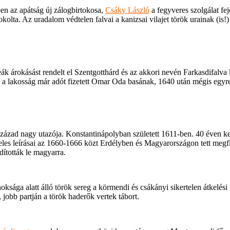
ben az apátság új zálogbirtokosa,
Csáky László
a fegyveres szolgálat fe
kolta. Az uradalom védtelen falvai a kanizsai vilajet török urainak (is!)
ák árokásást rendelt el Szentgotthárd és az akkori nevén Farkasdifalv
 a lakosság már adót fizetett Omar Oda basának, 1640 után mégis egyre
zázad nagy utazója. Konstantinápolyban született 1611-ben. 40 éven kere
eles leírásai az 1660-1666 közt Erdélyben és Magyarországon tett megfigy
dították le magyarra.
ksága alatt álló török sereg a körmendi és csákányi sikertelen átkelési
 jobb partján a török haderők vertek tábort.