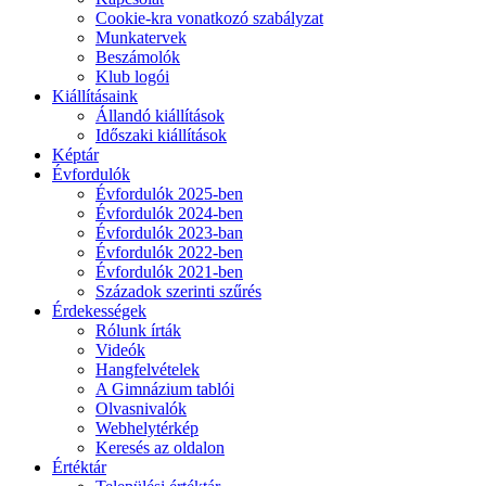
Cookie-kra vonatkozó szabályzat
Munkatervek
Beszámolók
Klub logói
Kiállításaink
Állandó kiállítások
Időszaki kiállítások
Képtár
Évfordulók
Évfordulók 2025-ben
Évfordulók 2024-ben
Évfordulók 2023-ban
Évfordulók 2022-ben
Évfordulók 2021-ben
Századok szerinti szűrés
Érdekességek
Rólunk írták
Videók
Hangfelvételek
A Gimnázium tablói
Olvasnivalók
Webhelytérkép
Keresés az oldalon
Értéktár