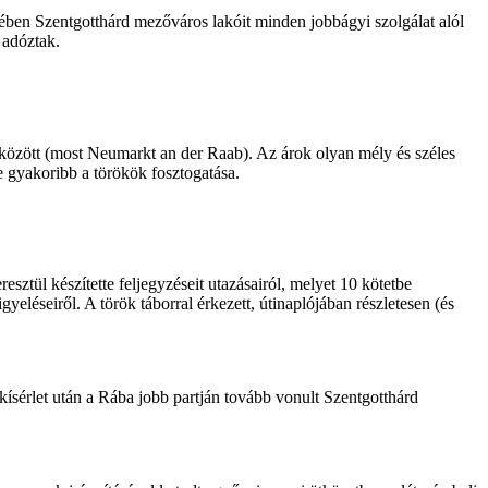
jében Szentgotthárd mezőváros lakóit minden jobbágyi szolgálat alól
 adóztak.
a között (most Neumarkt an der Raab). Az árok olyan mély és széles
 gyakoribb a törökök fosztogatása.
sztül készítette feljegyzéseit utazásairól, melyet 10 kötetbe
eléseiről. A török táborral érkezett, útinaplójában részletesen (és
 kísérlet után a Rába jobb partján tovább vonult Szentgotthárd