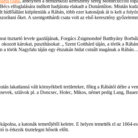
hárdi csata
, amelyben a nemzetközi keresztény sereg Montecuccoli főpar
écs elfoglalására indított hadjárata elakadt a Dunántúlon. Miután kuda
t hídfőállást kiépíteniük a Rábán, több ezer katonájuk át is kelt a fol
szorítani őket. A szentgotthárdi csata volt az első keresztény győzele
rai tisztartó levele gazdájának, Forgács Zsigmondné Batthyány Borbál
tal okozott károkat, pusztításokat: „ Szent Gotthárd táján, a török a Rá
an a török Nagyfalu táján egy étszakán hidat csinált magának a Rábán…
tán lakatlanná vált környékbeli területekre, főleg a Rábától délre a 
ádnevek, szlávok pl. a Doncsec, Holec, Mikos, német pedig Lang, Bauer
polna, a katonák temetőjétől keletre. E helyen temették el az 1664-es 
 is érkezik tisztelegni hőseik előtt.