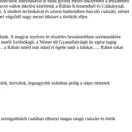
ancsnok irányításával le tudta győzni mezei ütközetben a létszámbeli
rcot vallott átkelési kísérletük a Rábán Körmendnél és Csákánynál,
yón. A modern technikával és szoros hadrendben harcoló császári, német
mmel végződő nagy mezei ütközet a törökök ellen.
ának. A magyar nyelven írt részletes beszámolóban szemtanúként
bán innéd Szölnökigh, a Német túl Gyanaffalváigh tíz egész napig
.. a Rábán innéd már mind el égette tatár a falukat….. Rabot sokat
vendek, horvátok, legnagyobb számban pedig a stájer németek
.
szentgotthárdi csatában elhunyt magas rangú császári és török