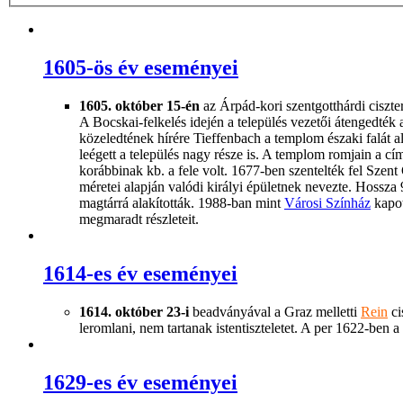
1605-ös év eseményei
1605.
október 15-én
az Árpád-kori szentgotthárdi ciszter
A Bocskai-felkelés idején a település vezetői átengedté
közeledtének hírére Tieffenbach a templom északi falát a
leégett a település nagy része is. A templom romjain a cí
korábbinak kb. a fele volt. 1677-ben szentelték fel Szent
méretei alapján valódi királyi épületnek nevezte. Hossza
magtárrá alakították. 1988-ban mint
Városi Színház
kapot
megmaradt részleteit.
1614-es év eseményei
1614. október 23-i
beadványával a Graz melletti
Rein
ci
leromlani, nem tartanak istentiszteletet. A per 1622-ben 
1629-es év eseményei