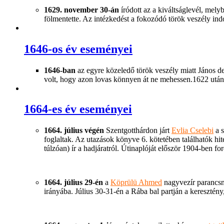
1629. november 30-án
íródott az a kiváltságlevél, mely
fölmentette. Az intézkedést a fokozódó török veszély indo
1646-os év eseményei
1646-ban
az egyre közeledő török veszély miatt János de
volt, hogy azon lovas könnyen át ne mehessen.1622 után
1664-es év eseményei
1664. július végén
Szentgotthárdon járt
Evlia Cselebi
a s
foglaltak. Az utazások könyve 6. kötetében találhatók hit
túlzóan) ír a hadjáratról. Útinaplóját először 1904-ben for
1664. július 29-én
a
Köprülü Ahmed
nagyvezír parancsno
irányába. Július 30-31-én a Rába bal partján a keresztény,