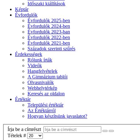
Időszaki kiállítások
Képtár
Évfordulók
Évfordulók 2025-ben
Évfordulók 2024-ben
Évfordulók 2023-ban
Évfordulók 2022-ben
Évfordulók 2021-ben
Századok szerinti szűrés
Érdekességek
Rólunk írták
Videók
Hangfelvételek
A Gimnázium tablói
Olvasnivalók
Webhelytérkép
Keresés az oldalon
Értéktár
Települési értéktár
Az Értéktárról
Hogyan készítsünk javaslatot?
Írja be a címrészt
Tételek #