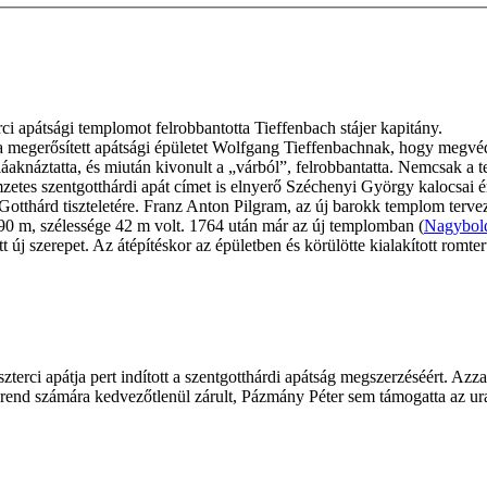
ci apátsági templomot felrobbantotta Tieffenbach stájer kapitány.
k a megerősített apátsági épületet Wolfgang Tieffenbachnak, hogy megv
láaknáztatta, és miután kivonult a „várból”, felrobbantatta. Nemcsak a
mzetes szentgotthárdi apát címet is elnyerő Széchenyi György kalocsai é
 Gotthárd tiszteletére. Franz Anton Pilgram, az új barokk templom terve
 90 m, szélessége 42 m volt. 1764 után már az új templomban (
Nagybol
t új szerepet. Az átépítéskor az épületben és körülötte kialakított romte
szterci apátja pert indított a szentgotthárdi apátság megszerzéséért. Az
a rend számára kedvezőtlenül zárult, Pázmány Péter sem támogatta az ura