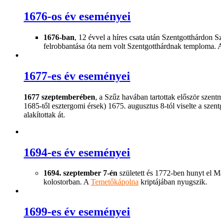
1676-os év eseményei
1676-ban
, 12 évvel a híres csata után Szentgotthárdon
felrobbantása óta nem volt Szentgotthárdnak temploma. Az 
1677-es év eseményei
1677 szeptemberében
, a Szűz havában tartottak először szent
1685-től esztergomi érsek) 1675. augusztus 8-tól viselte a szent
alakítottak át.
1694-es év eseményei
1694. szeptember 7-én
született és 1772-ben hunyt el Ma
kolostorban. A
Temetőkápolna
kriptájában nyugszik.
1699-es év eseményei