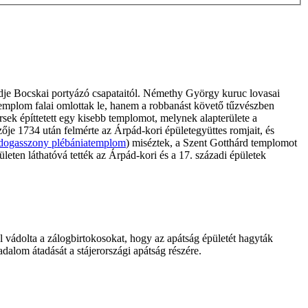
édje Bocskai portyázó csapataitól. Némethy György kuruc lovasai
 templom falai omlottak le, hanem a robbanást követő tűzvészben
rsek építtetett egy kisebb templomot, melynek alapterülete a
zője 1734 után felmérte az Árpád-kori épületegyüttes romjait, és
dogasszony plébániatemplom
) miséztek, a Szent Gotthárd templomot
rületen láthatóvá tették az Árpád-kori és a 17. századi épületek
zal vádolta a zálogbirtokosokat, hogy az apátság épületét hagyták
dalom átadását a stájerországi apátság részére.