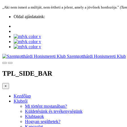
„Aki nem ismeri a múltját, nem értheti a jelent, amely a jövőnek hordozója.”
(Tam
Oldal ajánlataink:
Szentgotthárdi Honismereti Klub
TPL_SIDE_BAR
×
Kezdőlap
Klubról
Mi történt mostanában?
Küldetésünk és tevékenységünk
Klubtagok
Hogyan segíthetek?
Kapcsolat