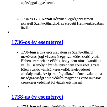
apátsággal egyesítették.
1734 és 1756 között
készült a legrégebbi ismert
akvarell Szentgotthárdról, az eredetit Heiligenkreuzban
őrzik.
1736-os év eseményei
1736-ban
a ciszterci uradalom és Szentgotthárd
mezőváros jogi viszonyát egy szerződés szabályozta.
Ebben szerepelt az előírás, hogy nem római katolikus
vallású személy házat és telket nem szerezhet. Ezzel
főleg a zsidó vallású kereskedők letelepedését
akadályozták. Az iparral foglalkozó német, valamint a
mezőgazdasági árut előállító magyar és vend lakosok
cserekereskedelmet folytattak egymással.
1738-as év eseményei
1738-ban
érkezett településünkre Franz Anton Pilgram