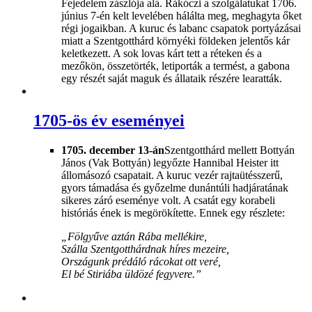
Fejedelem zászlója alá. Rákóczi a szolgálatukat 1706.
június 7-én kelt levelében hálálta meg, meghagyta őket
régi jogaikban. A kuruc és labanc csapatok portyázásai
miatt a Szentgotthárd környéki földeken jelentős kár
keletkezett. A sok lovas kárt tett a réteken és a
mezőkön, összetörték, letiporták a termést, a gabona
egy részét saját maguk és állataik részére learatták.
1705-ös év eseményei
1705. december 13-án
Szentgotthárd mellett Bottyán
János (Vak Bottyán) legyőzte Hannibal Heister itt
állomásozó csapatait. A kuruc vezér rajtaütésszerű,
gyors támadása és győzelme dunántúli hadjáratának
sikeres záró eseménye volt. A csatát egy korabeli
históriás ének is megörökítette. Ennek egy részlete:
„Fölgyűve aztán Rába mellékire,
Szálla Szentgotthárdnak híres mezeire,
Országunk prédáló rácokat ott veré,
El bé Stiriába üldözé fegyvere.”