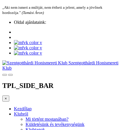
„Aki nem ismeri a múltját, nem értheti a jelent, amely a jövőnek
hordozója.”
(Tamási Áron)
Oldal ajánlataink:
Szentgotthárdi Honismereti
Klub
TPL_SIDE_BAR
×
Kezdőlap
Klubról
Mi történt mostanában?
Küldetésünk és tevékenységünk
Klubtagok