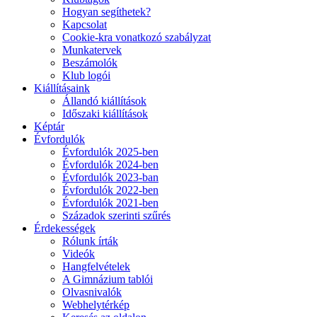
Hogyan segíthetek?
Kapcsolat
Cookie-kra vonatkozó szabályzat
Munkatervek
Beszámolók
Klub logói
Kiállításaink
Állandó kiállítások
Időszaki kiállítások
Képtár
Évfordulók
Évfordulók 2025-ben
Évfordulók 2024-ben
Évfordulók 2023-ban
Évfordulók 2022-ben
Évfordulók 2021-ben
Századok szerinti szűrés
Érdekességek
Rólunk írták
Videók
Hangfelvételek
A Gimnázium tablói
Olvasnivalók
Webhelytérkép