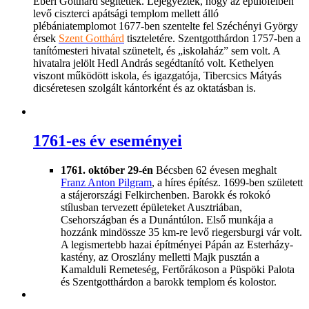
Eberl Gotthárd segítették. Lejegyezték, hogy az épülőfélben
levő ciszterci apátsági templom mellett álló
plébániatemplomot 1677-ben szentelte fel Széchényi György
érsek
Szent Gotthárd
tiszteletére. Szentgotthárdon 1757-ben a
tanítómesteri hivatal szünetelt, és „iskolaház” sem volt. A
hivatalra jelölt Hedl András segédtanító volt. Kethelyen
viszont működött iskola, és igazgatója, Tibercsics Mátyás
dicséretesen szolgált kántorként és az oktatásban is.
1761-es év eseményei
1761. október 29-én
Bécsben 62 évesen meghalt
Franz Anton Pilgram
, a híres építész. 1699-ben született
a stájerországi Felkirchenben. Barokk és rokokó
stílusban tervezett épületeket Ausztriában,
Csehországban és a Dunántúlon. Első munkája a
hozzánk mindössze 35 km-re levő riegersburgi vár volt.
A legismertebb hazai építményei Pápán az Esterházy-
kastény, az Oroszlány melletti Majk pusztán a
Kamalduli Remeteség, Fertőrákoson a Püspöki Palota
és Szentgotthárdon a barokk templom és kolostor.