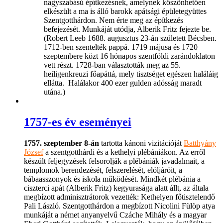
nagyszabású építkezésnek, amelynek köszönhetően
elkészült a ma is álló barokk apátsági épületegyüttes
Szentgotthárdon. Nem érte meg az építkezés
befejezését. Munkáját utódja, Alberik Fritz fejezte be.
(Robert Leeb 1688. augusztus 23-án született Bécsben.
1712-ben szentelték pappá. 1719 májusa és 1720
szeptembere közt 16 hónapos szentföldi zarándoklaton
vett részt. 1728-ban választották meg az 55.
heiligenkreuzi főapáttá, mely tisztséget egészen haláláig
ellátta. Halálakor 400 ezer gulden adósság maradt
utána.)
1757-es év eseményei
1757. szeptember 8-án
tartotta kánoni vizitációját
Batthyány
József
a szentgotthárdi és a kethelyi plébániákon. Az erről
készült feljegyzések felsorolják a plébániák javadalmait, a
templomok berendezését, felszerelését, elöljáróit, a
bábaasszonyok és iskola működését. Mindkét plébánia a
ciszterci apát (Alberik Fritz) kegyurasága alatt állt, az általa
megbízott adminisztrátorok vezették: Kethelyen főtisztelendő
Pali László. Szentgotthárdon a megbízott Nicolini Fülöp atya
munkáját a német anyanyelvű Czáche Mihály és a magyar