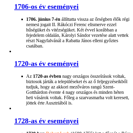
1706-os év eseményei
1706. június 7-én
állíttatta vissza az őrségben élők régi
nemesi jogait II. Rákóczi Ferenc elismerve ezzel
hűségüket és vitézségüket. Két évvel korábban a
fejedelem oldalán, Károlyi Sándor vezetése alatt vettek
részt Nagyfalvánál a Rabatta János elleni győztes
csatában.
1720-as év eseményei
Az
1720-as évben
nagy országos összeírások voltak,
biztosok járták a településeket és az ő feljegyzéseikből
tudjuk, hogy az akkori mezőváros rangú Szent-
Gotthárdon évente 4 nagy országos és minden héten
heti vásárok voltak. Főleg a szarvasmarha volt keresett,
jöttek érte Ausztriából is.
1728-as év eseményei