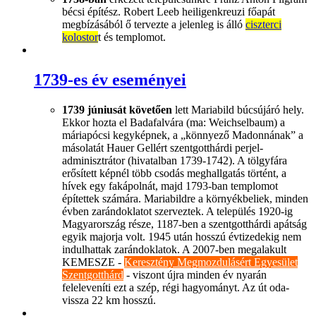
bécsi építész. Robert Leeb heiligenkreuzi főapát
megbízásából ő tervezte a jelenleg is álló
ciszterci
kolostor
t és templomot.
1739-es év eseményei
1739 júniusát követően
lett Mariabild búcsújáró hely.
Ekkor hozta el Badafalvára (ma: Weichselbaum) a
máriapócsi kegyképnek, a „könnyező Madonnának” a
másolatát Hauer Gellért szentgotthárdi perjel-
adminisztrátor (hivatalban 1739-1742). A tölgyfára
erősített képnél több csodás meghallgatás történt, a
hívek egy fakápolnát, majd 1793-ban templomot
építettek számára. Mariabildre a környékbeliek, minden
évben zarándoklatot szerveztek. A település 1920-ig
Magyarország része, 1187-ben a szentgotthárdi apátság
egyik majorja volt. 1945 után hosszú évtizedekig nem
indulhattak zarándoklatok. A 2007-ben megalakult
KEMESZE -
Keresztény Megmozdulásért Egyesület
Szentgotthárd
- viszont újra minden év nyarán
feleleveníti ezt a szép, régi hagyományt. Az út oda-
vissza 22 km hosszú.