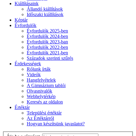
Kiállításaink
Állandó kiállítások
Időszaki kiállítások
Képtár
Évfordulók
Évfordulók 2025-ben
Évfordulók 2024-ben
Évfordulók 2023-ban
Évfordulók 2022-ben
Évfordulók 2021-ben
Századok szerinti szűrés
Érdekességek
Rólunk írták
Videók
Hangfelvételek
A Gimnázium tablói
Olvasnivalók
Webhelytérkép
Keresés az oldalon
Értéktár
Települési értéktár
Az Értéktárról
Hogyan készítsünk javaslatot?