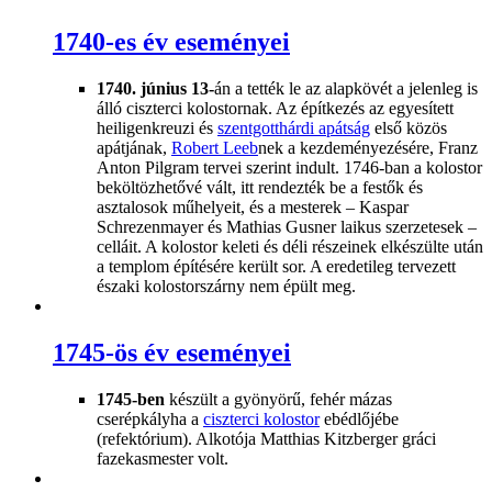
1740-es év eseményei
1740. június 13-
án a tették le az alapkövét a jelenleg is
álló ciszterci kolostornak. Az építkezés az egyesített
heiligenkreuzi és
szentgotthárdi apátság
első közös
apátjának,
Robert Leeb
nek a kezdeményezésére, Franz
Anton Pilgram tervei szerint indult. 1746-ban a kolostor
beköltözhetővé vált, itt rendezték be a festők és
asztalosok műhelyeit, és a mesterek – Kaspar
Schrezenmayer és Mathias Gusner laikus szerzetesek –
celláit. A kolostor keleti és déli részeinek elkészülte után
a templom építésére került sor. A eredetileg tervezett
északi kolostorszárny nem épült meg.
1745-ös év eseményei
1745-ben
készült a gyönyörű, fehér mázas
cserépkályha a
ciszterci kolostor
ebédlőjébe
(refektórium). Alkotója Matthias Kitzberger gráci
fazekasmester volt.