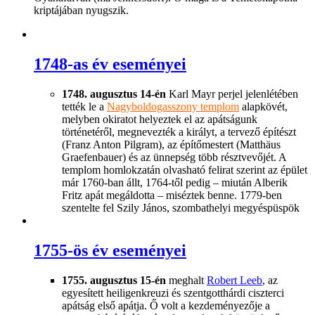
kriptájában nyugszik.
1748-as év eseményei
1748. augusztus 14-én
Karl Mayr perjel jelenlétében
tették le a
Nagyboldogasszony templom
alapkövét,
melyben okiratot helyeztek el az apátságunk
történetéről, megnevezték a királyt, a tervező építészt
(Franz Anton Pilgram), az építőmestert (Matthäus
Graefenbauer) és az ünnepség több résztvevőjét. A
templom homlokzatán olvasható felirat szerint az épület
már 1760-ban állt, 1764-től pedig – miután Alberik
Fritz apát megáldotta – miséztek benne. 1779-ben
szentelte fel Szily János, szombathelyi megyéspüspök
1755-ös év eseményei
1755. augusztus 15-én
meghalt
Robert Leeb
, az
egyesített heiligenkreuzi és szentgotthárdi ciszterci
apátság első apátja. Ő volt a kezdeményezője a