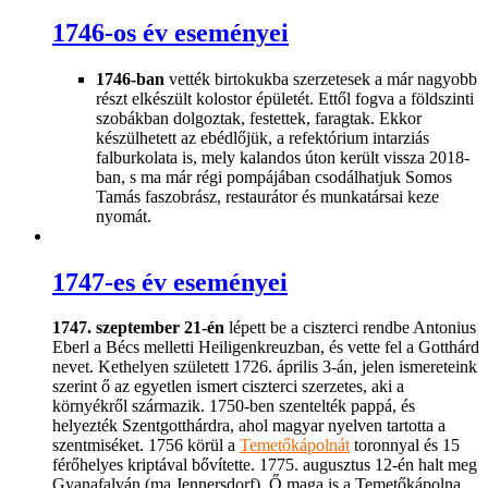
1746-os év eseményei
1746-ban
vették birtokukba szerzetesek a már nagyobb
részt elkészült kolostor épületét. Ettől fogva a földszinti
szobákban dolgoztak, festettek, faragtak. Ekkor
készülhetett az ebédlőjük, a refektórium intarziás
falburkolata is, mely kalandos úton került vissza 2018-
ban, s ma már régi pompájában csodálhatjuk Somos
Tamás faszobrász, restaurátor és munkatársai keze
nyomát.
1747-es év eseményei
1747. szeptember 21-én
lépett be a ciszterci rendbe Antonius
Eberl a Bécs melletti Heiligenkreuzban, és vette fel a Gotthárd
nevet. Kethelyen született 1726. április 3-án, jelen ismereteink
szerint ő az egyetlen ismert ciszterci szerzetes, aki a
környékről származik. 1750-ben szentelték pappá, és
helyezték Szentgotthárdra, ahol magyar nyelven tartotta a
szentmiséket. 1756 körül a
Temetőkápolnát
toronnyal és 15
férőhelyes kriptával bővítette. 1775. augusztus 12-én halt meg
Gyanafalván (ma Jennersdorf). Ő maga is a Temetőkápolna