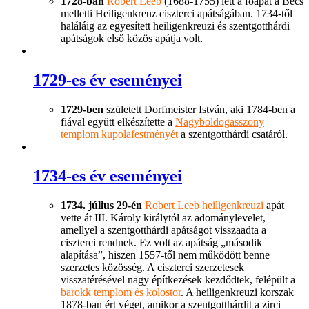
1728-ban
Robert Leeb
(1688-1755) lett a főapát a Bécs
melletti Heiligenkreuz ciszterci apátságában. 1734-től
haláláig az egyesített heiligenkreuzi és szentgotthárdi
apátságok első közös apátja volt.
1729-es év eseményei
1729-ben
született Dorfmeister István, aki 1784-ben a
fiával együtt elkészítette a
Nagyboldogasszony
templom
kupolafestményét
a szentgotthárdi csatáról.
1734-es év eseményei
1734. július 29-én
Robert Leeb
heiligenkreuzi
apát
vette át III. Károly királytól az adománylevelet,
amellyel a szentgotthárdi apátságot visszaadta a
ciszterci rendnek. Ez volt az apátság „második
alapítása”, hiszen 1557-től nem működött benne
szerzetes közösség. A ciszterci szerzetesek
visszatérésével nagy építkezések kezdődtek, felépült a
barokk templom és kolostor
. A heiligenkreuzi korszak
1878-ban ért véget, amikor a szentgotthárdit a zirci