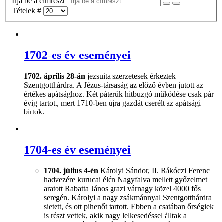
Írja be a címrészt
Tételek #
1702-es év eseményei
1702. április 28-án
jezsuita szerzetesek érkeztek
Szentgotthárdra. A Jézus-társaság az előző évben jutott az
értékes apátsághoz. Két páterük hitbuzgó működése csak pár
évig tartott, mert 1710-ben újra gazdát cserélt az apátsági
birtok.
1704-es év eseményei
1704. július 4-én
Károlyi Sándor, II. Rákóczi Ferenc
hadvezére kurucai élén Nagyfalva mellett győzelmet
aratott Rabatta János grazi várnagy közel 4000 fős
seregén. Károlyi a nagy zsákmánnyal Szentgotthárdra
sietett, és ott pihenőt tartott. Ebben a csatában őrségiek
is részt vettek, akik nagy lelkesedéssel álltak a