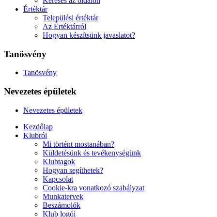
Keresés az oldalon
Értéktár
Települési értéktár
Az Értéktárról
Hogyan készítsünk javaslatot?
Tanösvény
Tanösvény
Nevezetes épületek
Nevezetes épületek
Kezdőlap
Klubról
Mi történt mostanában?
Küldetésünk és tevékenységünk
Klubtagok
Hogyan segíthetek?
Kapcsolat
Cookie-kra vonatkozó szabályzat
Munkatervek
Beszámolók
Klub logói