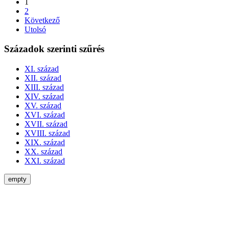
1
2
Következő
Utolsó
Századok szerinti szűrés
XI. század
XII. század
XIII. század
XIV. század
XV. század
XVI. század
XVII. század
XVIII. század
XIX. század
XX. század
XXI. század
empty