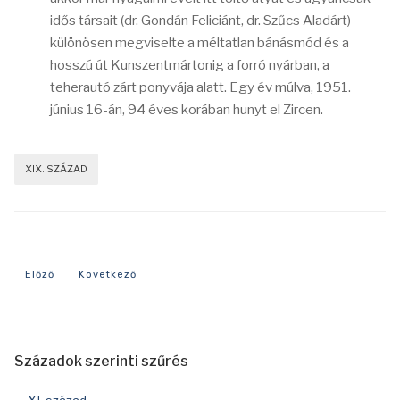
idős társait (dr. Gondán Feliciánt, dr. Szűcs Aladárt)
különösen megviselte a méltatlan bánásmód és a
hosszú út Kunszentmártonig a forró nyárban, a
teherautó zárt ponyvája alatt. Egy év múlva, 1951.
június 16-án, 94 éves korában hunyt el Zircen.
XIX. SZÁZAD
Előző cikk: 1886-os év eseményei
Következő cikk: 1861-es év eseményei
Előző
Következő
Századok szerinti szűrés