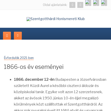
Oldal ajánlataink:
Évfordulók 2021-ben
1866-os év eseményei
1866. december 12-én
Budapesten a Józsefvárosban
született Küzdi Aurel a későbbi ciszterci áldozár és
középiskolai tanár. Egyike volt azon 12 szerzetesnek,
akiket az ávósok 1950. június 10-én éjjel megalázó
körülmények közt szállítottak el Szentgotthárdról. Az
akkor már nyugalmi éveit itt töltő atyát és ugyancsak