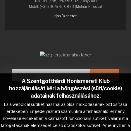
Telefon: (+36) 94/380-113 (könyvtár)
Mobil: (+36) 30/575-0893 (Molnár Piroska)
Írjon üzenetet!
Keresés...
KERESÉS...
A Szentgotthárdi Honismereti Klub
hozzájárulását kéri a böngészési (süti/cookie)
adatainak felhasználásához:
Ez a weboldal sütiket használ az oldal működésének biztosítása
érdekében. Engedélyezheti számunkra a felhasználói élmény
Copyright © 2026 Szentgotthárdi Honismereti Klub. Minden jog
növelése érdekében alkalmazott funkcionális sütiket, valamint a
fenntartva. Az oldalt tervezte:
Csilinkó Gábor
.
látogatásának elemzését célzó statisztikai sütiket. Amennyiben a
A
Joomla!
a
GNU Általános Nyilvános Licenc
alatt kiadott szabad