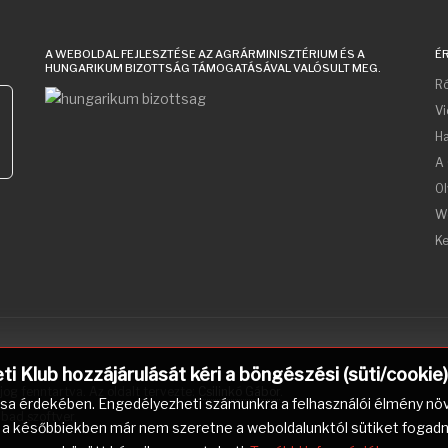
A WEBOLDAL FEJLESZTÉSE AZ AGRÁRMINISZTÉRIUM ÉS A
É
HUNGARIKUM BIZOTTSÁG TÁMOGATÁSÁVAL VALÓSULT MEG.
Ró
V
acters for results.
Ha
A 
Ol
W
Ke
 Klub hozzájárulását kéri a böngészési (süti/cookie
og fenntartva. Az oldalt tervezte:
Csilinkó Gábor
.
ása érdekében. Engedélyezheti számunkra a felhasználói élmény növ
abad szoftver.
a későbbiekben már nem szeretne a weboldalunktól sütiket fogadni, m