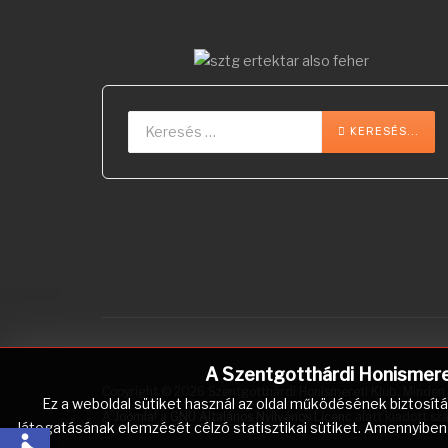
Keresés...
Type 2 or more char
KERESÉS...
A Szentgotthárdi Honismereti
Copyright © 2026 Szentgotthárdi Honismereti Klub. Minden j
Ez a weboldal sütiket használ az oldal működésének biztosít
A
Joomla!
a
GNU Általános Nyilvános Licenc
alatt kiadott sz
látogatásának elemzését célzó statisztikai sütiket. Amennyiben 