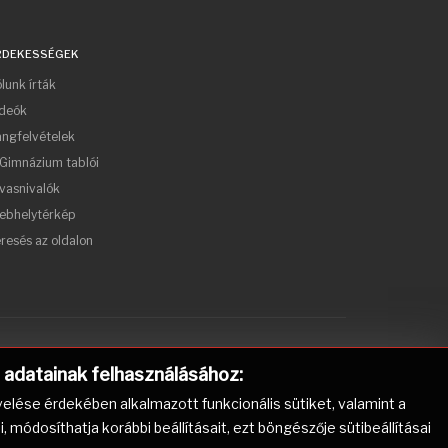
RDEKESSÉGEK
lunk írták
ideók
ngfelvételek
Gimnázium tablói
vasnivalók
ebhelytérkép
resés az oldalon
) adatainak felhasználásához:
elése érdekében alkalmazott funkcionális sütiket, valamint a
ódosíthatja korábbi beállításait, ezt böngészője sütibeállításai