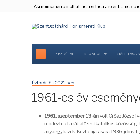
„Aki nem ismeri a múltját, nem értheti a jelent, amely a
KEZDŐLAP
KLUBRÓL
KIÁLLÍTÁSAI
Évfordulók 2021-ben
1961-es év esemény
1961. szeptember 13-án
volt Grősz József 
rendezte el a rábafüzesi katolikus közösség Tr
anyaegyházuk. Közbenjárására 1936. július 1-