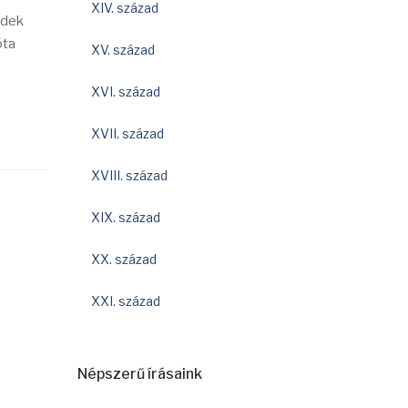
XIV. század
edek
óta
XV. század
XVI. század
XVII. század
XVIII. század
XIX. század
XX. század
XXI. század
Népszerű írásaink