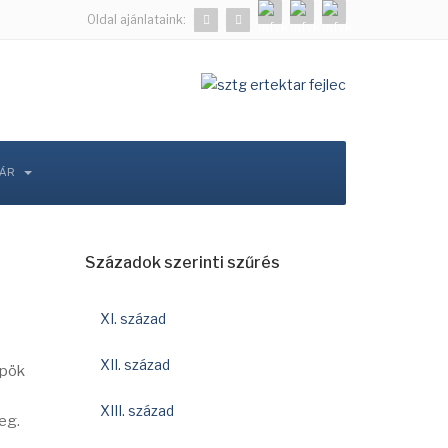
Oldal ajánlataink:
TÁR
Századok szerinti szűrés
XI. század
XII. század
spök
XIII. század
eg.