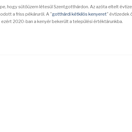
épe, hogy sütőüzem létesül Szentgotthárdon. Az azóta eltelt évtiz
ott a friss pékáruról. A "
gotthárdi kétkilós kenyeret
" évtizedek 
 ezért 2020-ban a kenyér bekerült a települési értéktárunkba.