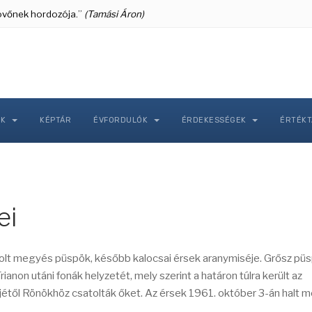
 jövőnek hordozója.”
(Tamási Áron)
NK
KÉPTÁR
ÉVFORDULÓK
ÉRDEKESSÉGEK
ÉRTÉK
ei
volt megyés püspök, később kalocsai érsek aranymiséje. Grősz pü
ianon utáni fonák helyzetét, mely szerint a határon túlra került az
jétől Rönökhöz csatolták őket. Az érsek
1961. október 3-án halt m