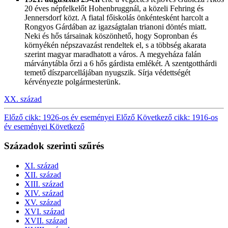
20 éves népfelkelőt Hohenbruggnál, a közeli Fehring és
Jennersdorf közt. A fiatal főiskolás önkéntesként harcolt a
Rongyos Gárdában az igazságtalan trianoni döntés miatt.
Neki és hős társainak köszönhető, hogy Sopronban és
környékén népszavazást rendeltek el, s a többség akarata
szerint magyar maradhatott a város. A megyeháza falán
márványtábla őrzi a 6 hős gárdista emlékét. A szentgotthárdi
temető díszparcellájában nyugszik. Sírja védettségét
kérvényezte polgármesterünk.
XX. század
Előző cikk: 1926-os év eseményei
Előző
Következő cikk: 1916-os
év eseményei
Következő
Századok szerinti szűrés
XI. század
XII. század
XIII. század
XIV. század
XV. század
XVI. század
XVII. század