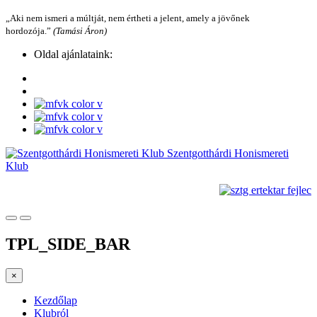
„Aki nem ismeri a múltját, nem értheti a jelent, amely a jövőnek
hordozója.”
(Tamási Áron)
Oldal ajánlataink:
Szentgotthárdi Honismereti
Klub
TPL_SIDE_BAR
×
Kezdőlap
Klubról