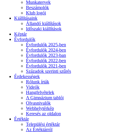
Munkatervek
Beszámolók
Klub logói
Kiállításaink
Állandó kiállítások
Időszaki kiállítások
Képtár
Évfordulók
Évfordulók 2025-ben
Évfordulók 2024-ben
Évfordulók 2023-ban
Évfordulók 2022-ben
Évfordulók 2021-ben
Századok szerinti szűrés
Érdekességek
Rólunk írták
Videók
Hangfelvételek
A Gimnázium tablói
Olvasnivalók
Webhelytérkép
Keresés az oldalon
Értéktár
Települési értéktár
Az Értéktárról