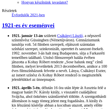
Hogyan készítsünk javaslatot?
Részletek
Évfordulók 2021-ben
1921-es év eseményei
1921. január 13-án
született
Csákányi László,
a népszerű
színművész Güssingben (Németújváron). Gimnáziumunk
tanulója volt. 54 filmben szerepelt, eljátszott számtalan
színházi szerepet, szinkronizált, operettet és sanzont énekelt.
1992. november 3-án halt meg Budapesten, sírja a Farkasréti
temetőben található. Utolsó filmszerepét halála évében
játszotta a Koltay Róbert rendezte „Sose halunk meg” című
filmben, melyet levetítettek 2013 decemberében, amikor a 100
éves filmszínházunk felvette a nevét. Lánya, Csákányi Eszter,
az ismert színész és Koltay Róbert rendező is megtisztelték
jelenlétükkel az ünnepnapot.
1921. április 5-én
, délután 16 óra után lépte át Ausztria felé a
magyar határt IV. Károly király, s visszatért családjához
Svájcba, ahol önkéntes száműzetését töltötte. A szentgotthárdi
állomáson is nagy tömeg jelent meg fogadására. A király és
kis létszámú kísérője abban a kocsiban utazott, amely előtte