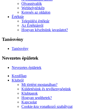
Olvasnivalók
Webhelytérkép
Keresés az oldalon
Értéktár
Települési értéktár
Az Értéktárról
Hogyan készítsünk javaslatot?
Tanösvény
Tanösvény
Nevezetes épületek
Nevezetes épületek
Kezdőlap
Klubról
Mi történt mostanában?
Küldetésünk és tevékenységünk
Klubtagok
Hogyan segíthetek?
Kapcsolat
Cookie-kra vonatkozó szabályzat