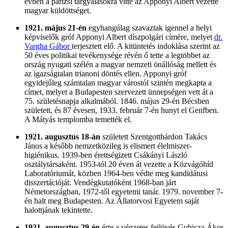
évben a párizsi tárgyalásokra vitte az Apponyi Albert vezette
magyar küldöttséget.
1921. május 21-én
egyhangúlag szavaztak igennel a helyi
képviselők gróf Apponyi Albert díszpolgári címére, melyet
dr.
Vargha Gábor
terjesztett elő. A kitüntetés indoklása szerint az
50 éves politikai tevékenysége révén ő tette a legtöbbet az
ország nyugati szélén a magyar nemzeti önállóság mellett és
az igazságtalan trianoni döntés ellen. Apponyi gróf
egyidejűleg számtalan magyar várostól szintén megkapta a
címet, melyet a Budapesten szervezett ünnepségen vett át a
75. születésnapja alkalmából. 1846. május 29-én Bécsben
született, és 87 évesen, 1933. február 7-én hunyt el Genfben.
A Mátyás templomba temették el.
1921. augusztus 18-án
született Szentgotthárdon Takács
János a később nemzetközileg is elismert élelmiszer-
higiénikus. 1939-ben érettségizett Csákányi László
osztálytársaként. 1953-tól 20 éven át vezette a Közvágóhíd
Laboratóriumát, közben 1964-ben védte meg kandidátusi
disszertációját. Vendégkutatóként 1968-ban járt
Németországban, 1972-től egyetemi tanár. 1979. november 7-
én halt meg Budapesten. Az Állatorvosi Egyetem saját
halottjának tekintette.
1921. augusztus 29-én
érte a végzetes fejlövés Gubicza Ákos