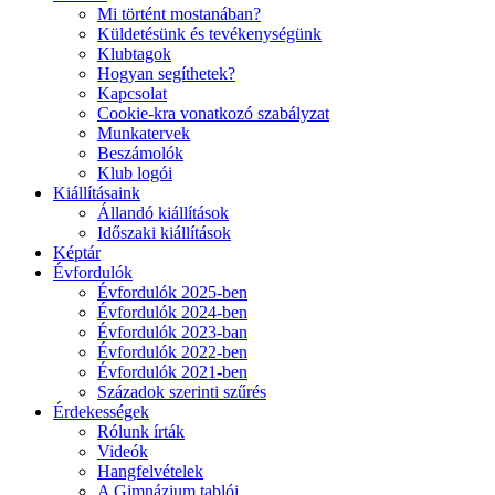
Mi történt mostanában?
Küldetésünk és tevékenységünk
Klubtagok
Hogyan segíthetek?
Kapcsolat
Cookie-kra vonatkozó szabályzat
Munkatervek
Beszámolók
Klub logói
Kiállításaink
Állandó kiállítások
Időszaki kiállítások
Képtár
Évfordulók
Évfordulók 2025-ben
Évfordulók 2024-ben
Évfordulók 2023-ban
Évfordulók 2022-ben
Évfordulók 2021-ben
Századok szerinti szűrés
Érdekességek
Rólunk írták
Videók
Hangfelvételek
A Gimnázium tablói