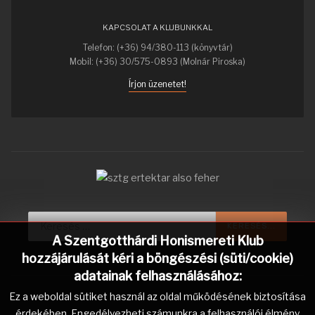
KAPCSOLAT A KLUBUNKKAL
Telefon: (+36) 94/380-113 (könyvtár)
Mobil: (+36) 30/575-0893 (Molnár Piroska)
Írjon üzenetet!
Keresés...
KERESÉS...
A Szentgotthárdi Honismereti Klub
hozzájárulását kéri a böngészési (süti/cookie)
adatainak felhasználásához:
Ez a weboldal sütiket használ az oldal működésének biztosítása
érdekében. Engedélyezheti számunkra a felhasználói élmény