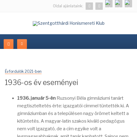
Oldal ajánlataink:
Évfordulók 2021-ben
1936-os év eseményei
1936. január 5-én
Ruzsonyi Béla gimnáziumi tanárt
megtiszteltetés érte: igazgatói címmel tüntették ki. A
gimnáziumban és a településen nagy örömet keltett a
kitüntetés. A magyar-latin szakos kiváló pedagógus
nem volt igazgató, de a cím egyike volt a
legmagasabbaknak, amit tanár kaphatott. Sajnos nem