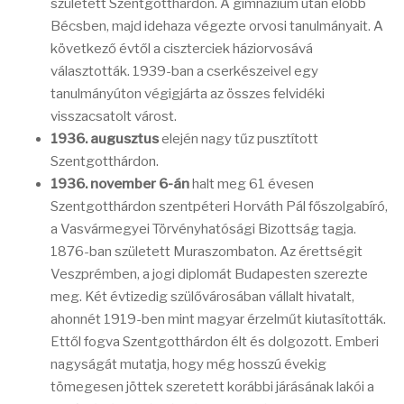
született Szentgotthárdon. A gimnázium után előbb
Bécsben, majd idehaza végezte orvosi tanulmányait. A
következő évtől a ciszterciek háziorvosává
választották. 1939-ban a cserkészeivel egy
tanulmányúton végigjárta az összes felvidéki
visszacsatolt várost.
1936. augusztus
elején nagy tűz pusztított
Szentgotthárdon.
1936. november 6-án
halt meg 61 évesen
Szentgotthárdon szentpéteri Horváth Pál főszolgabíró,
a Vasvármegyei Törvényhatósági Bizottság tagja.
1876-ban született Muraszombaton. Az érettségit
Veszprémben, a jogi diplomát Budapesten szerezte
meg. Két évtizedig szülővárosában vállalt hivatalt,
ahonnét 1919-ben mint magyar érzelműt kiutasították.
Ettől fogva Szentgotthárdon élt és dolgozott. Emberi
nagyságát mutatja, hogy még hosszú évekig
tömegesen jöttek szeretett korábbi járásának lakói a