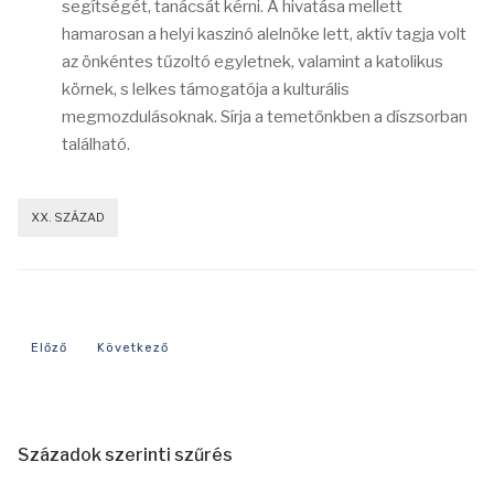
segítségét, tanácsát kérni. A hivatása mellett
hamarosan a helyi kaszinó alelnöke lett, aktív tagja volt
az önkéntes tűzoltó egyletnek, valamint a katolikus
körnek, s lelkes támogatója a kulturális
megmozdulásoknak. Sírja a temetőnkben a díszsorban
található.
XX. SZÁZAD
Előző cikk: 1941-es év eseményei
Következő cikk: 1931-es év eseményei
Előző
Következő
Századok szerinti szűrés