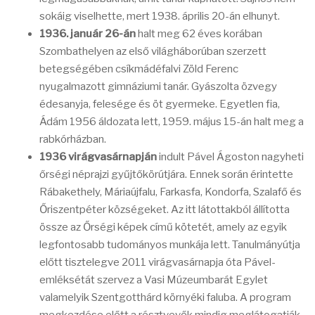
sokáig viselhette, mert 1938. április 20-án elhunyt.
1936. január 26-án
halt meg 62 éves korában
Szombathelyen az első világháborúban szerzett
betegségében csíkmádéfalvi Zöld Ferenc
nyugalmazott gimnáziumi tanár. Gyászolta özvegy
édesanyja, felesége és öt gyermeke. Egyetlen fia,
Ádám 1956 áldozata lett, 1959. május 15-án halt meg a
rabkórházban.
1936 virágvasárnapján
indult Pável Ágoston nagyheti
őrségi néprajzi gyűjtőkörútjára. Ennek során érintette
Rábakethely, Máriaújfalu, Farkasfa, Kondorfa, Szalafő és
Őriszentpéter községeket. Az itt látottakból állította
össze az Őrségi képek című kötetét, amely az egyik
legfontosabb tudományos munkája lett. Tanulmányútja
előtt tisztelegve 2011 virágvasárnapja óta Pável-
emléksétát szervez a Vasi Múzeumbarát Egylet
valamelyik Szentgotthárd környéki faluba. A program