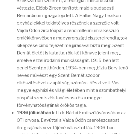
Szekszárdon született, a teológiát Innsbruckban
végezte. Előbb Zircen tanított, majd a budapesti
Bernardinum igazgatója lett. A Pallas Nagy Lexikon
egyházi cikkei tekintélyes részének a szerzője volt.
Vajda Ödön zirci főapát a rend millenniumra készülő
emlékkönyvében a magyarországi ciszterci rendtagok
kiképzése című fejezet megírásával bízta meg. Szent
Bernát életét is kutatta, róla két könyve jelent meg,
emelve ezzel irodalmi munkásságát. 1915-ben lett
perjel Szentgotthárdon. 1934-ben megbízta Bory Jenő
neves művészt egy Szent Bernát szobor
elkészítésével az apátság számára. Részt vett Vas
megye egyházi és világi életében mint a szombathelyi
püspöki szentszék tanácsosa és a megye
törvényhatóságának örökös tagja.
1936 júliusában
lett dr. Bártai Emil szülővárosában az
OTI orvosa. Egyúttal a Vajda Ödön cserkészcsapat
öreg rajának vezetőjévé választották. 1906-ban