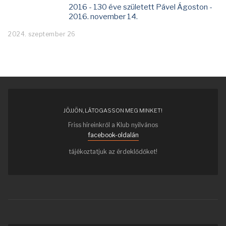
2016 - 130 éve született Pável Ágoston -
2016. november 14.
2024. szeptember 26
JÖJJÖN, LÁTOGASSON MEG MINKET!
Friss híreinkről a Klub nyilvános
facebook-oldalán
tájékoztatjuk az érdeklődőket!