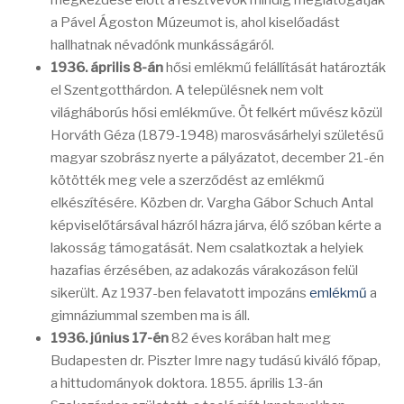
megkezdése előtt a résztvevők mindig meglátogatják
a Pável Ágoston Múzeumot is, ahol kiselőadást
hallhatnak névadónk munkásságáról.
1936. április 8-án
hősi emlékmű felállítását határozták
el Szentgotthárdon. A településnek nem volt
világháborús hősi emlékműve. Öt felkért művész közül
Horváth Géza (1879-1948) marosvásárhelyi születésű
magyar szobrász nyerte a pályázatot, december 21-én
kötötték meg vele a szerződést az emlékmű
elkészítésére. Közben dr. Vargha Gábor Schuch Antal
képviselőtársával házról házra járva, élő szóban kérte a
lakosság támogatását. Nem csalatkoztak a helyiek
hazafias érzésében, az adakozás várakozáson felül
sikerült. Az 1937-ben felavatott impozáns
emlékmű
a
gimnáziummal szemben ma is áll.
1936. június 17-én
82 éves korában halt meg
Budapesten dr. Piszter Imre nagy tudású kiváló főpap,
a hittudományok doktora. 1855. április 13-án