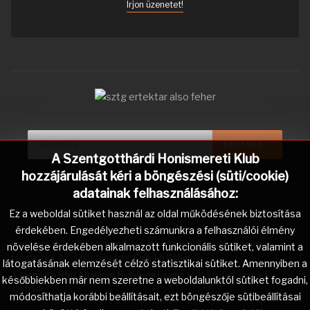
Írjon üzenetet!
Keresés...
KERESÉS...
A Szentgotthárdi Honismereti Klub
hozzájárulását kéri a böngészési (süti/cookie)
adatainak felhasználásához:
Ez a weboldal sütiket használ az oldal működésének biztosítása
érdekében. Engedélyezheti számunkra a felhasználói élmény
Copyright © 2026 Szentgotthárdi Honismereti Klub. Minden jog
növelése érdekében alkalmazott funkcionális sütiket, valamint a
fenntartva. Az oldalt tervezte:
Csilinkó Gábor
.
látogatásának elemzését célzó statisztikai sütiket. Amennyiben a
A
Joomla!
a
GNU Általános Nyilvános Licenc
alatt kiadott szabad
későbbiekben már nem szeretne a weboldalunktól sütiket fogadni,
szoftver.
módosíthatja korábbi beállításait, ezt böngészője sütibeállításai