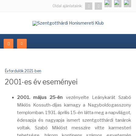
Oldal ajánlataink:
Évfordulók 2021-ben
2001-es év eseményei
2001. május 25-én
vezényelte Leánykarát Szabó
Miklós Kossuth-díjas karnagy a Nagyboldogasszony
templomban. 1931. április 15-én látta meg a napvilágot,
édesapja és nagyapja ismert szentgotthárdi tanárok
voltak. Szabó Miklóst messzire vitte karmesteri
tehetsége, három kontinens számos egyetemén