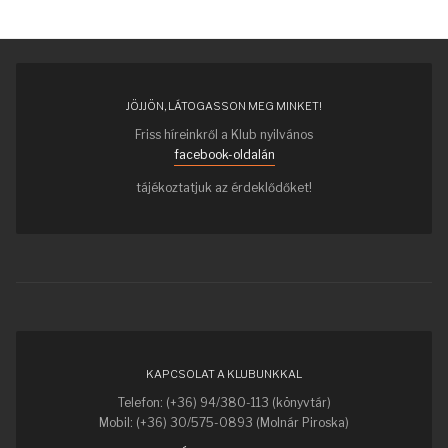
JÖJJÖN, LÁTOGASSON MEG MINKET!
Friss híreinkről a Klub nyilvános
facebook-oldalán
tájékoztatjuk az érdeklődőket!
KAPCSOLAT A KLUBUNKKAL
Telefon: (+36) 94/380-113 (könyvtár)
Mobil: (+36) 30/575-0893 (Molnár Piroska)