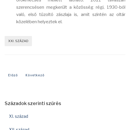
örökmécses mellett látható. 2021 tavaszán
szerencsésen megkerült a közösség régi, 1930-ból
való, első tűzoltó zászlaja is, amit szintén az oltár
közelében helyeztek el.
XXI. SZÁZAD
Előző cikk: 2006-os év eseményei
Következő cikk: 1996-os év eseményei
Előző
Következő
Századok szerinti szűrés
XI. század
XII. század