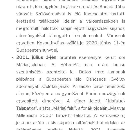
oktatott, karnagyként bejárta Európát és Kanada több
városát. Szülővárosával is élő kapcsolatot tartott,
érettségi találkozók idején a városrészekben is
megfordult, halottak napján eljött nagyszülei sírjához,
adományokkal támogatta templomunkat. Városunk
egyetlen Kossuth-díjas szülöttje 2020. június 11-én
Budapesten hunyt el.
2001. július 1-jén
örömteli eseményre került sor
Máriaújfaluban. A Péter-Pál nap utáni búcsú
szentmiséjén szentelte fel Dallos Imre kanonok
plébános a Budapesten élő Dancsecs György
adományát szülőfalujának. A zászló piros-fehér-zöld
alapon, középen a magyar Szent Korona országainak
egyesített címerével. A címer felett: "Kisfalud-
Talapatka”, alatta „Máriaújfalu”, a fonák oldalán „Magyar
Millennium 2000” hímzett felirattal. A városrész új
jelképe azóta a kis kápolna oltárának bal oldalán az