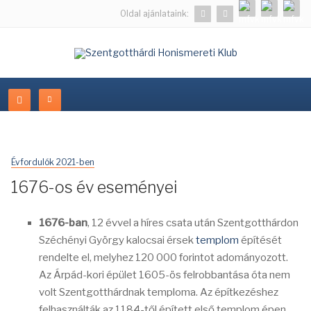
Oldal ajánlataink:
Évfordulók 2021-ben
1676-os év eseményei
1676-ban
, 12 évvel a híres csata után Szentgotthárdon
Széchényi György kalocsai érsek
templom
építését
rendelte el, melyhez 120 000 forintot adományozott.
Az Árpád-kori épület 1605-ös felrobbantása óta nem
volt Szentgotthárdnak temploma. Az építkezéshez
felhasználták az 1184-től épített első templom épen