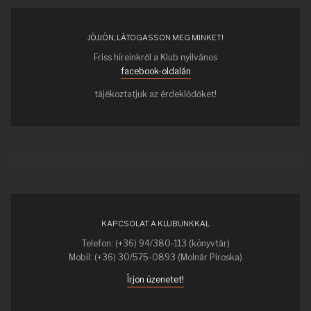
JÖJJÖN, LÁTOGASSON MEG MINKET!
Friss híreinkről a Klub nyilvános
facebook-oldalán
tájékoztatjuk az érdeklődőket!
KAPCSOLAT A KLUBUNKKAL
Telefon: (+36) 94/380-113 (könyvtár)
Mobil: (+36) 30/575-0893 (Molnár Piroska)
Írjon üzenetet!