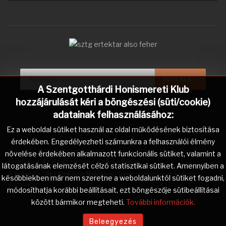
Keresés...
KERESÉS...
A Szentgotthárdi Honismereti Klub
hozzájárulását kéri a böngészési (süti/cookie)
adatainak felhasználásához:
Ez a weboldal sütiket használ az oldal működésének biztosítása
érdekében. Engedélyezheti számunkra a felhasználói élmény
Copyright © 2026 Szentgotthárdi Honismereti Klub. Minden jog
növelése érdekében alkalmazott funkcionális sütiket, valamint a
fenntartva. Az oldalt tervezte:
Csilinkó Gábor
.
látogatásának elemzését célzó statisztikai sütiket. Amennyiben a
A
Joomla!
a
GNU Általános Nyilvános Licenc
alatt kiadott szabad
későbbiekben már nem szeretne a weboldalunktól sütiket fogadni,
szoftver.
módosíthatja korábbi beállításait, ezt böngészője sütibeállításai
között bármikor megteheti.
További információk.
Beleegyezés