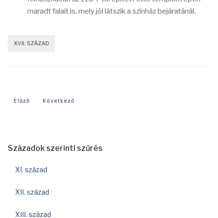
maradt falait is, mely jól látszik a színház bejáratánál.
XVII. SZÁZAD
Előző cikk: 1706-os év eseményei
Következő cikk: 1646-os év eseményei
Előző
Következő
Századok szerinti szűrés
XI. század
XII. század
XIII. század