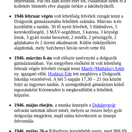
deportálták. Pár óra alatt közel ezer főt, családokat űztek el a
kollektív büntetés elve alapján örökre a lakóhelyükről.
1946 február végén
volt lehetőség felvételi vizsgát tenni a
Dolgozók gimnáziumába felnőttek számára. Március 4-én
kezdődött a tanítás. 30 fő nyert felvételt, 5 földműves, 5
kereskedősegéd, 3 MÁV-segédtiszt, 3 katona, 3 községi
írnok, 3 gyári irodai beosztott, 2 rendőr, 2 pénzügyőr, 2
géplakatos és 2 üzemi alkalmazott. Külön önképzőkört
alapítottak, mely Széchenyi István nevét vette föl.
1946. március 6-án
volt először tanévnyitó a dolgozók
gimnáziumában. Vas megyében elsőként itt volt lehetőség
február végén felvételi vizsgát tenni
Marót (Mathiász) Artúr
ny. igazgató előtt.
Hodászi Ede
lett megbízva a Dolgozók
Iskolája vezetésével. A hét 5 napján 17,30 – 21 óra között
folyt az ingyenes tanítás. A szentgotthárdi gimnázium külső
tagozataként Körmenden is megkezdődött a felnőttek
képzése.
1946. május elsején
, a munka ünnepén a
Dohánygyár
udvarán tartottak tábori misét, melyen az összes helyi gyár
dolgozója megjelent, majd utána következett az ünnepi
felvonulás.
1946. május 26-a
Rábafüzes legsötétebb napja, mert 968 főt,