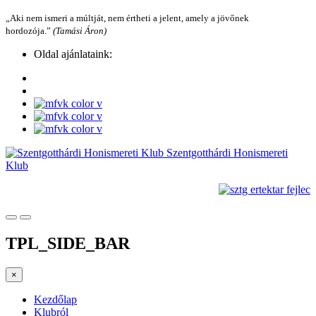
„Aki nem ismeri a múltját, nem értheti a jelent, amely a jövőnek
hordozója.”
(Tamási Áron)
Oldal ajánlataink:
Szentgotthárdi Honismereti
Klub
TPL_SIDE_BAR
×
Kezdőlap
Klubról