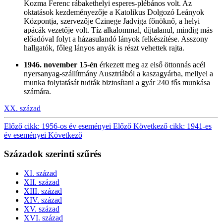
Kozma Ferenc rábakethelyi esperes-plébános volt. Az
oktatások kezdeményezője a Katolikus Dolgozó Leányok
Központja, szervezője Czinege Jadviga főnöknő, a helyi
apácák vezetője volt. Tíz alkalommal, díjtalanul, mindig más
előadóval folyt a házasulandó lányok felkészítése. Asszony
hallgatók, főleg lányos anyák is részt vehettek rajta.
1946. november 15-én
érkezett meg az első öttonnás acél
nyersanyag-szállítmány Ausztriából a kaszagyárba, mellyel a
munka folytatását tudták biztosítani a gyár 240 fős munkása
számára.
XX. század
Előző cikk: 1956-os év eseményei
Előző
Következő cikk: 1941-es
év eseményei
Következő
Századok szerinti szűrés
XI. század
XII. század
XIII. század
XIV. század
XV. század
XVI. század