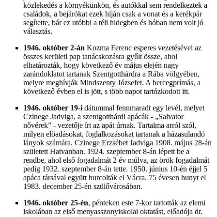
közlekedés a környékünkön, és autókkal sem rendelkeztek a
családok, a bejárókat ezek híján csak a vonat és a kerékpár
segítette, bár ez utóbbi a téli hidegben és hóban nem volt jó
választás.
1946. október 2-án
Kozma Ferenc esperes vezetésével az
összes kerületi pap tanácskozásra gyűlt össze, ahol
elhatározták, hogy következő év május elején nagy
zarándoklatot tartanak Szentgotthárdra a Rába völgyében,
melyre meghívják Mindszenty Józsefet. A hercegprímás, a
következő évben el is jött, s több napot tartózkodott itt.
1946. október 19-i
dátummal fennmaradt egy levél, melyet
Czinege Jadviga, a szentgotthárdi apácák - „Salvator
nővérek” - vezetője írt az apát úrnak. Tartalma arról szól,
milyen előadásokat, foglalkozásokat tartanak a házasulandó
lányok számára. Czinege Erzsébet Jadviga 1908. május 28-án
született Hatvanban. 1924. szeptember 8-án lépett be a
rendbe, ahol első fogadalmát 2 év múlva, az örök fogadalmát
pedig 1932. szeptember 8-án tette. 1950. június 10-én éjjel 5
apáca társával együtt hurcolták el Vácra. 75 évesen hunyt el
1983. december 25-én szülővárosában.
1946. október 25-én
, pénteken este 7-kor tartották az elemi
iskolában az első menyasszonyiskolai oktatást, előadója dr.