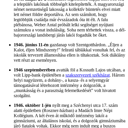
a település lakóinak többségét kitelepítették. A magyarországi
német nemzetiségű lakosság a kollektív büntetés elvei miatt
lett német földre deportálva. Az sem számított, hogy
legtöbbjük családja már évszázadok óta itt élt. A falu
plébánosa, Weber Antal próbált lelki segítséget nyújtani
számukra a vonat indulásáig. Soha nem térhettek vissza, a dél-
bajorországi landsbergi járás lakói fogadták be őket.
1946. június 11-én
gazdanap volt Szentgotthárdon. „Éljen a
Kalot, éljen Mindszenty!” feliratú táblákkal vonultak fel, és az
iskolák tervezett államosítása ellen is tiltakoztak. Sok diáklány
vett részt az eseményen.
1946 szeptemberében
avatták föl a Kossuth Lajos utcában, a
volt Lipp-bank épületében a
szakszervezeti székházat
. Három
helyi nagyüzem, a dohány-, a kasza- és a selyemgyár
támogatásával létrehozott intézmény a dolgozóik, a
„munkásság és a parasztság felemelkedését” volt hivatott
szolgálni.
1946. október 1-jén
nyílt meg a Széchenyi utca 17. szám
alatti épületben (Roszner-házban) a Madách Imre Népi
Kollégium. A két éven át működő intézmény lakói a
gimnáziumi, az általános iskolai, és a dolgozók gimnáziumába
járó fiatalok voltak. Ekkor még nem indult meg a buszos