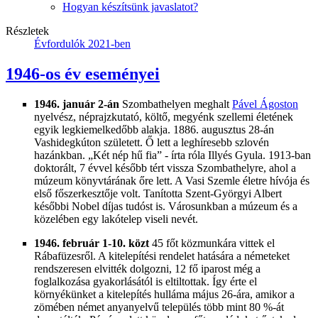
Hogyan készítsünk javaslatot?
Részletek
Évfordulók 2021-ben
1946-os év eseményei
1946. január 2-án
Szombathelyen meghalt
Pável Ágoston
nyelvész, néprajzkutató, költő, megyénk szellemi életének
egyik legkiemelkedőbb alakja. 1886. augusztus 28-án
Vashidegkúton született. Ő lett a leghíresebb szlovén
hazánkban. „Két nép hű fia” - írta róla Illyés Gyula. 1913-ban
doktorált, 7 évvel később tért vissza Szombathelyre, ahol a
múzeum könyvtárának őre lett. A Vasi Szemle életre hívója és
első főszerkesztője volt. Tanította Szent-Györgyi Albert
későbbi Nobel díjas tudóst is. Városunkban a múzeum és a
közelében egy lakótelep viseli nevét.
1946. február 1-10. közt
45 főt közmunkára vittek el
Rábafüzesről. A kitelepítési rendelet hatására a németeket
rendszeresen elvitték dolgozni, 12 fő iparost még a
foglalkozása gyakorlásától is eltiltottak. Így érte el
környékünket a kitelepítés hulláma május 26-ára, amikor a
zömében német anyanyelvű település több mint 80 %-át