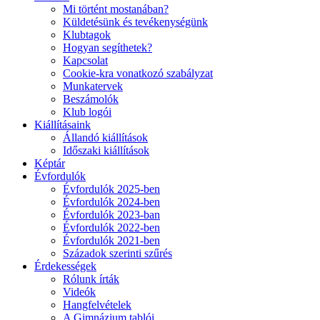
Mi történt mostanában?
Küldetésünk és tevékenységünk
Klubtagok
Hogyan segíthetek?
Kapcsolat
Cookie-kra vonatkozó szabályzat
Munkatervek
Beszámolók
Klub logói
Kiállításaink
Állandó kiállítások
Időszaki kiállítások
Képtár
Évfordulók
Évfordulók 2025-ben
Évfordulók 2024-ben
Évfordulók 2023-ban
Évfordulók 2022-ben
Évfordulók 2021-ben
Századok szerinti szűrés
Érdekességek
Rólunk írták
Videók
Hangfelvételek
A Gimnázium tablói