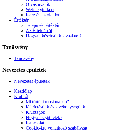
Olvasnivalók
Webhelytérkép
Keresés az oldalon
Értéktár
Települési értéktár
Az Értéktárról
Hogyan készítsünk javaslatot?
Tanösvény
Tanösvény
Nevezetes épületek
Nevezetes épületek
Kezdőlap
Klubról
Mi történt mostanában?
Küldetésünk és tevékenységünk
Klubtagok
Hogyan segíthetek?
Kapcsolat
Cookie-kra vonatkozó szabályzat