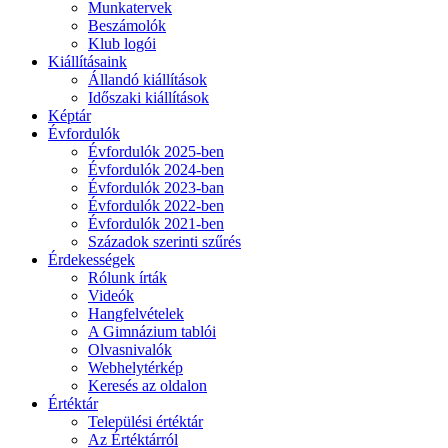
Munkatervek
Beszámolók
Klub logói
Kiállításaink
Állandó kiállítások
Időszaki kiállítások
Képtár
Évfordulók
Évfordulók 2025-ben
Évfordulók 2024-ben
Évfordulók 2023-ban
Évfordulók 2022-ben
Évfordulók 2021-ben
Századok szerinti szűrés
Érdekességek
Rólunk írták
Videók
Hangfelvételek
A Gimnázium tablói
Olvasnivalók
Webhelytérkép
Keresés az oldalon
Értéktár
Települési értéktár
Az Értéktárról