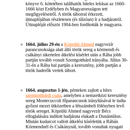
könyve 6. kötetében találhatók hiteles leírásai az 1660-
1666 közt Erdélyben és Magyarországon tett
megfigyeléseiről. A török táborral érkezett,
útinaplójában részletesen (és túlzóan) ír a hadjáratról.
Útinaplóját először 1904-ben fordították le magyarra.
1664. július 29-én
a
Köprülü Ahmed
nagyvezír
parancsnoksága alatt álló török sereg a körmendi és
csákányi sikertelen átkelési kísérlet után a Rába jobb
partján tovább vonult Szentgotthárd irányába. Július 30-
31-én a Rába bal partján a keresztény, jobb partján a
török haderők vertek tábort.
1664. augusztus 1-jén
, pénteken zajlott a híres
szentgotthárdi csata
, amelyben a nemzetközi keresztény
sereg Montecuccoli főparancsnok irányításával le tudta
győzni mezei ütközetben a létszámbeli fölényben levő
török sereget. Köprülü Ahmed nagyvezír Bécs
elfoglalására indított hadjárata elakadt a Dunántúlon.
Miután kudarcot vallott átkelési kísérletük a Rábán
Körmendnél és Csákánynál, tovább vonultak nyugati