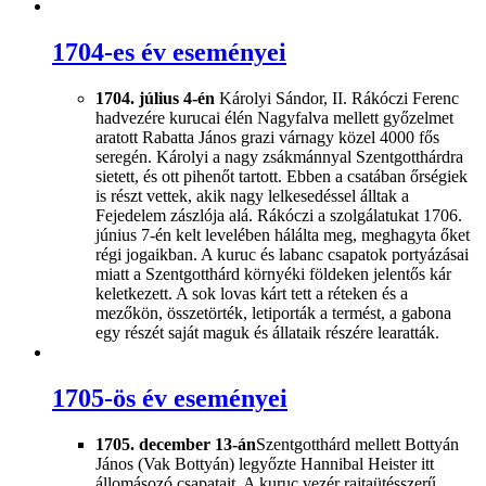
1704-es év eseményei
1704. július 4-én
Károlyi Sándor, II. Rákóczi Ferenc
hadvezére kurucai élén Nagyfalva mellett győzelmet
aratott Rabatta János grazi várnagy közel 4000 fős
seregén. Károlyi a nagy zsákmánnyal Szentgotthárdra
sietett, és ott pihenőt tartott. Ebben a csatában őrségiek
is részt vettek, akik nagy lelkesedéssel álltak a
Fejedelem zászlója alá. Rákóczi a szolgálatukat 1706.
június 7-én kelt levelében hálálta meg, meghagyta őket
régi jogaikban. A kuruc és labanc csapatok portyázásai
miatt a Szentgotthárd környéki földeken jelentős kár
keletkezett. A sok lovas kárt tett a réteken és a
mezőkön, összetörték, letiporták a termést, a gabona
egy részét saját maguk és állataik részére learatták.
1705-ös év eseményei
1705. december 13-án
Szentgotthárd mellett Bottyán
János (Vak Bottyán) legyőzte Hannibal Heister itt
állomásozó csapatait. A kuruc vezér rajtaütésszerű,