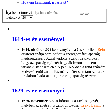
Hogyan készítsünk javaslatot?
Írja be a címrészt
Tételek #
1614-es év eseményei
1614. október 23-i
beadványával a Graz melletti
Rein
ciszterci apátja pert indított a szentgotthárdi apátság
megszerzéséért. Azzal vádolta a zálogbirtokosokat,
hogy az apátság épületét hagyták leromlani, nem
tartanak istentiszteletet. A per 1622-ben a rend számára
kedvezőtlenül zárult, Pázmány Péter sem támogatta az
uradalom átadását a stájerországi apátság részére.
1629-es év eseményei
1629. november 30-án
íródott az a kiváltságlevél,
melyben az apátság új zálogbirtokosa,
Csáky László
a