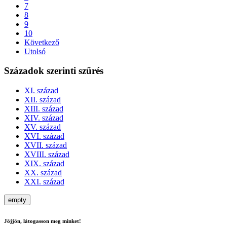
7
8
9
10
Következő
Utolsó
Századok szerinti szűrés
XI. század
XII. század
XIII. század
XIV. század
XV. század
XVI. század
XVII. század
XVIII. század
XIX. század
XX. század
XXI. század
empty
Jöjjön, látogasson meg minket!