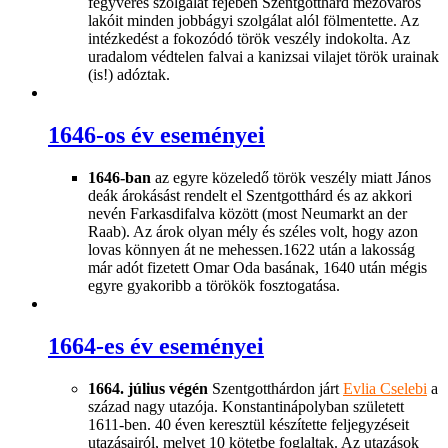
fegyveres szolgálat fejében Szentgotthárd mezőváros
lakóit minden jobbágyi szolgálat alól fölmentette. Az
intézkedést a fokozódó török veszély indokolta. Az
uradalom védtelen falvai a kanizsai vilajet török urainak
(is!) adóztak.
1646-os év eseményei
1646-ban
az egyre közeledő török veszély miatt János
deák árokásást rendelt el Szentgotthárd és az akkori
nevén Farkasdifalva között (most Neumarkt an der
Raab). Az árok olyan mély és széles volt, hogy azon
lovas könnyen át ne mehessen.1622 után a lakosság
már adót fizetett Omar Oda basának, 1640 után mégis
egyre gyakoribb a törökök fosztogatása.
1664-es év eseményei
1664. július végén
Szentgotthárdon járt
Evlia Cselebi
a
század nagy utazója. Konstantinápolyban született
1611-ben. 40 éven keresztül készítette feljegyzéseit
utazásairól, melyet 10 kötetbe foglaltak. Az utazások