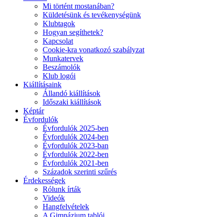
Mi történt mostanában?
Küldetésünk és tevékenységünk
Klubtagok
Hogyan segíthetek?
Kapcsolat
Cookie-kra vonatkozó szabályzat
Munkatervek
Beszámolók
Klub logói
Kiállításaink
Állandó kiállítások
Időszaki kiállítások
Képtár
Évfordulók
Évfordulók 2025-ben
Évfordulók 2024-ben
Évfordulók 2023-ban
Évfordulók 2022-ben
Évfordulók 2021-ben
Századok szerinti szűrés
Érdekességek
Rólunk írták
Videók
Hangfelvételek
A Gimnázium tablói