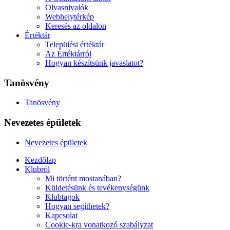
Olvasnivalók
Webhelytérkép
Keresés az oldalon
Értéktár
Települési értéktár
Az Értéktárról
Hogyan készítsünk javaslatot?
Tanösvény
Tanösvény
Nevezetes épületek
Nevezetes épületek
Kezdőlap
Klubról
Mi történt mostanában?
Küldetésünk és tevékenységünk
Klubtagok
Hogyan segíthetek?
Kapcsolat
Cookie-kra vonatkozó szabályzat