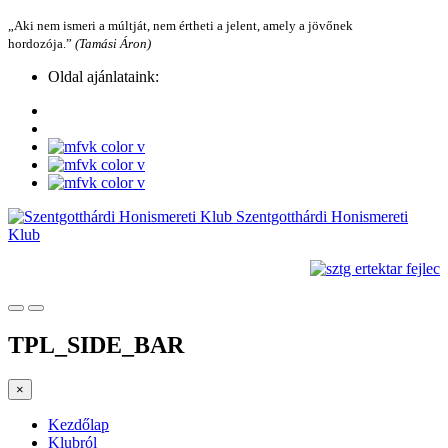
„Aki nem ismeri a múltját, nem értheti a jelent, amely a jövőnek
hordozója.”
(Tamási Áron)
Oldal ajánlataink:
Szentgotthárdi Honismereti
Klub
TPL_SIDE_BAR
×
Kezdőlap
Klubról