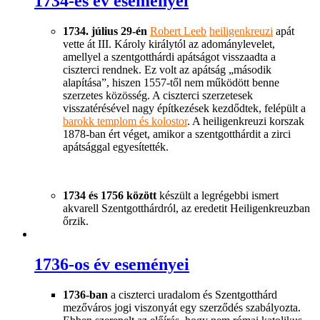
1734-es év eseményei
1734. július 29-én
Robert Leeb
heiligenkreuzi
apát
vette át III. Károly királytól az adománylevelet,
amellyel a szentgotthárdi apátságot visszaadta a
ciszterci rendnek. Ez volt az apátság „második
alapítása”, hiszen 1557-től nem működött benne
szerzetes közösség. A ciszterci szerzetesek
visszatérésével nagy építkezések kezdődtek, felépült a
barokk templom és kolostor
. A heiligenkreuzi korszak
1878-ban ért véget, amikor a szentgotthárdit a zirci
apátsággal egyesítették.
1734 és 1756 között
készült a legrégebbi ismert
akvarell Szentgotthárdról, az eredetit Heiligenkreuzban
őrzik.
1736-os év eseményei
1736-ban
a ciszterci uradalom és Szentgotthárd
mezőváros jogi viszonyát egy szerződés szabályozta.