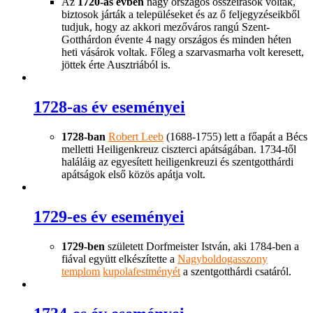
Az
1720-as évben
nagy országos összeírások voltak,
biztosok járták a településeket és az ő feljegyzéseikből
tudjuk, hogy az akkori mezőváros rangú Szent-
Gotthárdon évente 4 nagy országos és minden héten
heti vásárok voltak. Főleg a szarvasmarha volt keresett,
jöttek érte Ausztriából is.
1728-as év eseményei
1728-ban
Robert Leeb
(1688-1755) lett a főapát a Bécs
melletti Heiligenkreuz ciszterci apátságában. 1734-től
haláláig az egyesített heiligenkreuzi és szentgotthárdi
apátságok első közös apátja volt.
1729-es év eseményei
1729-ben
született Dorfmeister István, aki 1784-ben a
fiával együtt elkészítette a
Nagyboldogasszony
templom
kupolafestményét
a szentgotthárdi csatáról.