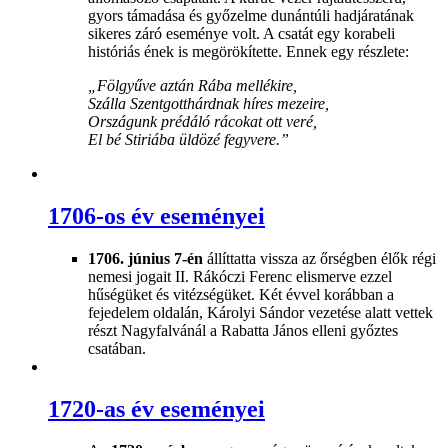
gyors támadása és győzelme dunántúli hadjáratának
sikeres záró eseménye volt. A csatát egy korabeli
históriás ének is megörökítette. Ennek egy részlete:
„Fölgyűve aztán Rába mellékire,
Szálla Szentgotthárdnak híres mezeire,
Országunk prédáló rácokat ott veré,
El bé Stiriába üldözé fegyvere.”
1706-os év eseményei
1706. június 7-én
állíttatta vissza az őrségben élők régi
nemesi jogait II. Rákóczi Ferenc elismerve ezzel
hűségüket és vitézségüket. Két évvel korábban a
fejedelem oldalán, Károlyi Sándor vezetése alatt vettek
részt Nagyfalvánál a Rabatta János elleni győztes
csatában.
1720-as év eseményei