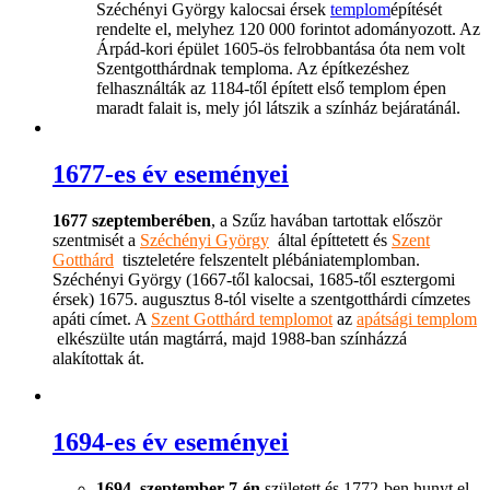
Széchényi György kalocsai érsek
templom
építését
rendelte el, melyhez 120 000 forintot adományozott. Az
Árpád-kori épület 1605-ös felrobbantása óta nem volt
Szentgotthárdnak temploma. Az építkezéshez
felhasználták az 1184-től épített első templom épen
maradt falait is, mely jól látszik a színház bejáratánál.
1677-es év eseményei
1677 szeptemberében
, a Szűz havában tartottak először
szentmisét a
Széchényi György
által építtetett és
Szent
Gotthárd
tiszteletére felszentelt plébániatemplomban.
Széchényi György (1667-től kalocsai, 1685-től esztergomi
érsek) 1675. augusztus 8-tól viselte a szentgotthárdi címzetes
apáti címet. A
Szent Gotthárd templomot
az
apátsági templom
elkészülte után magtárrá, majd 1988-ban színházzá
alakítottak át.
1694-es év eseményei
1694. szeptember 7-én
született és 1772-ben hunyt el