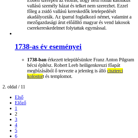
Ebben szerepelt az előírás, hogy nem római katolikus
vallású személy házat és telket nem szerezhet. Ezzel
főleg a zsidó vallású kereskedők letelepedését
akadályozták. Az iparral foglalkozó német, valamint a
mezőgazdasági árut előállító magyar és vend lakosok
cserekereskedelmet folytattak egymással.
1738-as év eseményei
1738-ban
érkezett településünkre Franz Anton Pilgram
bécsi építész. Robert Leeb heiligenkreuzi főapát
megbízásából ő tervezte a jelenleg is álló
ciszterci
kolostor
t és templomot.
2. oldal / 11
Első
Előző
1
2
3
4
5
6