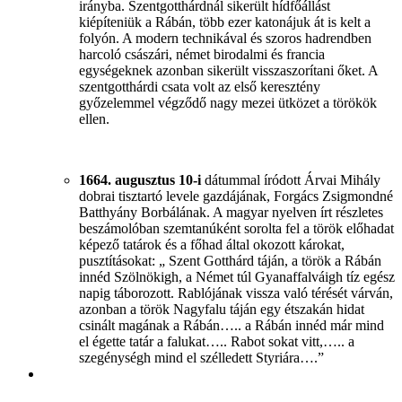
irányba. Szentgotthárdnál sikerült hídfőállást
kiépíteniük a Rábán, több ezer katonájuk át is kelt a
folyón. A modern technikával és szoros hadrendben
harcoló császári, német birodalmi és francia
egységeknek azonban sikerült visszaszorítani őket. A
szentgotthárdi csata volt az első keresztény
győzelemmel végződő nagy mezei ütközet a törökök
ellen.
1664. augusztus 10-i
dátummal íródott Árvai Mihály
dobrai tisztartó levele gazdájának, Forgács Zsigmondné
Batthyány Borbálának. A magyar nyelven írt részletes
beszámolóban szemtanúként sorolta fel a török előhadat
képező tatárok és a főhad által okozott károkat,
pusztításokat: „ Szent Gotthárd táján, a török a Rábán
innéd Szölnökigh, a Német túl Gyanaffalváigh tíz egész
napig táborozott. Rablójának vissza való térését várván,
azonban a török Nagyfalu táján egy étszakán hidat
csinált magának a Rábán….. a Rábán innéd már mind
el égette tatár a falukat….. Rabot sokat vitt,….. a
szegénységh mind el szélledett Styriára….”