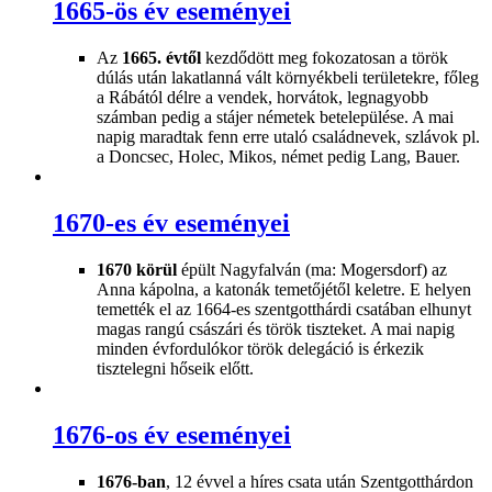
1665-ös év eseményei
Az
1665. évtől
kezdődött meg fokozatosan a török
dúlás után lakatlanná vált környékbeli területekre, főleg
a Rábától délre a vendek, horvátok, legnagyobb
számban pedig a stájer németek betelepülése. A mai
napig maradtak fenn erre utaló családnevek, szlávok pl.
a Doncsec, Holec, Mikos, német pedig Lang, Bauer.
1670-es év eseményei
1670 körül
épült Nagyfalván (ma: Mogersdorf) az
Anna kápolna, a katonák temetőjétől keletre. E helyen
temették el az 1664-es szentgotthárdi csatában elhunyt
magas rangú császári és török tiszteket. A mai napig
minden évfordulókor török delegáció is érkezik
tisztelegni hőseik előtt.
1676-os év eseményei
1676-ban
, 12 évvel a híres csata után Szentgotthárdon