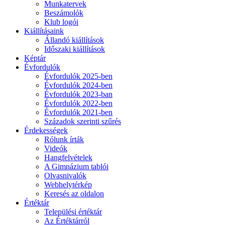
Munkatervek
Beszámolók
Klub logói
Kiállításaink
Állandó kiállítások
Időszaki kiállítások
Képtár
Évfordulók
Évfordulók 2025-ben
Évfordulók 2024-ben
Évfordulók 2023-ban
Évfordulók 2022-ben
Évfordulók 2021-ben
Századok szerinti szűrés
Érdekességek
Rólunk írták
Videók
Hangfelvételek
A Gimnázium tablói
Olvasnivalók
Webhelytérkép
Keresés az oldalon
Értéktár
Települési értéktár
Az Értéktárról