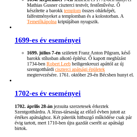
Mathias Gusner ciszterci testvér, festőművész. Ő
készítette a barokk
templom
összes oltárképét,
falfestményeket a templomban és a kolostorban. A
Temetőkápolna
kriptájában nyugszik.
1699-es év eseményei
1699. július 7-én
született Franz Anton Pilgram, késő
barokk stílusban alkotó építész. Ő kapott megbízást
1734-ben
Robert Leeb
heiligenkreuzi apáttól az új
szentgotthárdi
ciszterci apátsági épületek
megtervezésére. 1761. október 29-én Bécsben hunyt el.
1702-es év eseményei
1702. április 28-án
jezsuita szerzetesek érkeztek
Szentgotthárdra. A Jézus-társaság az előző évben jutott az
értékes apátsághoz. Két páterük hitbuzgó működése csak pár
évig tartott, mert 1710-ben újra gazdát cserélt az apátsági
birtok.