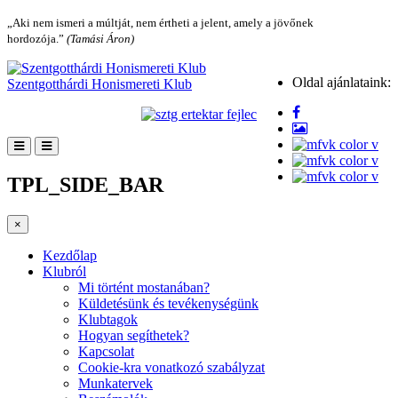
„Aki nem ismeri a múltját, nem értheti a jelent, amely a jövőnek
hordozója.”
(Tamási Áron)
Oldal ajánlataink:
Szentgotthárdi Honismereti Klub
TPL_SIDE_BAR
×
Kezdőlap
Klubról
Mi történt mostanában?
Küldetésünk és tevékenységünk
Klubtagok
Hogyan segíthetek?
Kapcsolat
Cookie-kra vonatkozó szabályzat
Munkatervek