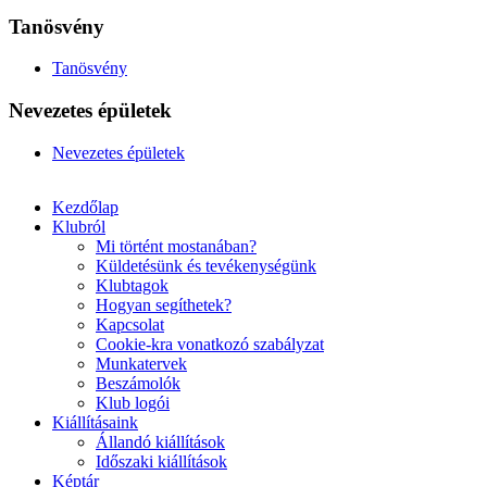
Tanösvény
Tanösvény
Nevezetes épületek
Nevezetes épületek
Kezdőlap
Klubról
Mi történt mostanában?
Küldetésünk és tevékenységünk
Klubtagok
Hogyan segíthetek?
Kapcsolat
Cookie-kra vonatkozó szabályzat
Munkatervek
Beszámolók
Klub logói
Kiállításaink
Állandó kiállítások
Időszaki kiállítások
Képtár