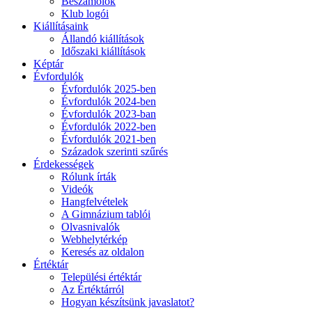
Beszámolók
Klub logói
Kiállításaink
Állandó kiállítások
Időszaki kiállítások
Képtár
Évfordulók
Évfordulók 2025-ben
Évfordulók 2024-ben
Évfordulók 2023-ban
Évfordulók 2022-ben
Évfordulók 2021-ben
Századok szerinti szűrés
Érdekességek
Rólunk írták
Videók
Hangfelvételek
A Gimnázium tablói
Olvasnivalók
Webhelytérkép
Keresés az oldalon
Értéktár
Települési értéktár
Az Értéktárról
Hogyan készítsünk javaslatot?