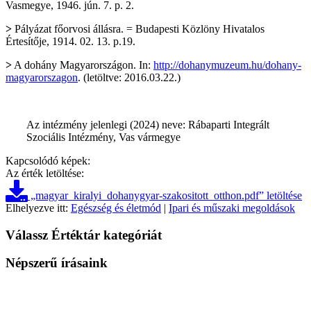
Vasmegye, 1946. jún. 7. p. 2.
>
Pályázat főorvosi állásra. = Budapesti Közlöny Hivatalos
Értesítője, 1914. 02. 13. p.19.
>
A dohány Magyarországon. In:
http://dohanymuzeum.hu/dohany-
magyarorszagon
. (letöltve: 2016.03.22.)
Az intézmény jelenlegi (2024) neve: Rábaparti Integrált
Szociális Intézmény, Vas vármegye
Kapcsolódó képek:
Az érték letöltése:
„magyar_kiralyi_dohanygyar-szakositott_otthon.pdf” letöltése
Elhelyezve itt:
Egészség és életmód
|
Ipari és műszaki megoldások
Válassz Értéktár kategóriát
Népszerű írásaink