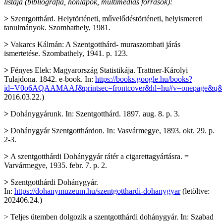
listája (bibliográfia, honlapok, multimédiás források):
>
Szentgotthárd. Helytörténeti, művelődéstörténeti, helyismereti
tanulmányok. Szombathely, 1981.
>
Vakarcs Kálmán: A Szentgotthárd- muraszombati járás
ismertetése. Szombathely, 1941. p. 123.
>
Fényes Elek: Magyarország Statistikája. Trattner-Károlyi
Tulajdona. 1842. e-book. In:
https://books.google.hu/books?
id=V0o6AQAAMAAJ&printsec=frontcover&hl=hu#v=onepage&q&f
2016.03.22.)
>
Dohánygyárunk. In: Szentgotthárd. 1897. aug. 8. p. 3.
>
Dohánygyár Szentgotthárdon. In: Vasvármegye, 1893. okt. 29. p.
2-3.
>
A szentgotthárdi Dohánygyár rátér a cigarettagyártásra. =
Varvármegye, 1935. febr. 7. p. 2.
>
Szentgotthárdi Dohánygyár.
In:
https://dohanymuzeum.hu/szentgotthardi-dohanygyar
(letöltve:
202406.24.)
> Teljes ütemben dolgozik a szentgotthárdi dohánygyár. In: Szabad