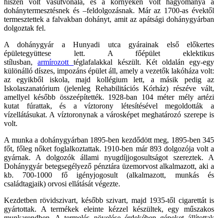
hiszen volt vasútvonala, és a környékén volt hagyománya a
dohánytermesztésnek és –feldolgozásnak. Már az 1700-as évektől
termesztettek a falvakban dohányt, amit az apátsági dohánygyárban
dolgoztak fel.
A dohánygyár a Hunyadi utca gyárainak első előkertes
épületegyüttese lett. A főépület eklektikus
stílusban,
armírozott
téglafalakkal készült. Két oldalán egy-egy
különálló díszes, impozáns épület áll, amely a vezetők lakóháza volt:
az egyikből iskola, majd kollégium lett, a másik pedig az
Iskolaszanatórium (jelenleg Rehabilitációs Kórház) részéve vált,
amellyel később összeépítették. 1928-ban 104 méter mély artézi
kutat fúrattak, és a víztorony létesítésével megoldották a
vízellátásukat. A víztoronynak a városképet meghatározó szerepe is
volt.
A munka a dohánygyárban 1895-ben kezdődött meg, 1895-ben 345
főt, főleg nőket foglalkoztattak. 1910-ben már 893 dolgozója volt a
gyárnak. A dolgozók állami nyugdíjjogosultságot szereztek. A
Dohánygyár betegsegélyező pénztára üzemorvost alkalmazott, aki a
kb. 700-1000 fő igényjogosult (alkalmazott, munkás és
családtagjaik) orvosi ellátását végezte.
Kezdetben rövidszivart, később szivart, majd 1935-től cigarettát is
gyártottak. A termékek eleinte kézzel készültek, egy műszakos
munkarendben. A termelés növelése érdekében gépeket állítottak