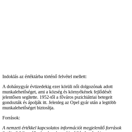
Indoklás az értéktárba történő felvétel mellett:
A dohánygyár évtizedekig ezer körüli női dolgozónak adott
munkalehetőséget, ami a község és környékének fejlődését
jelentősen segítette. 1952-től a főváros pszichiátriai betegeit
gondozták és ápolják itt. Jelenleg az Opel gyár után a legtöbb
munkalehetőséget biztosítja.
Források:
A nemzeti értékkel kapcsolatos információt megjelenítő források