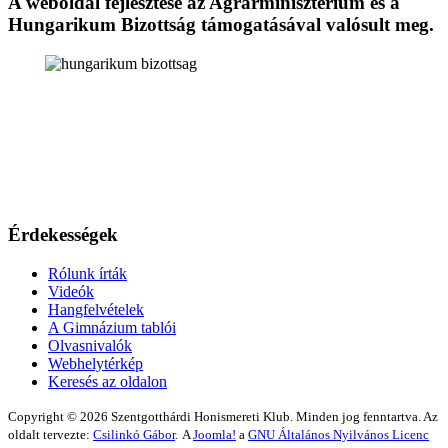
A weboldal fejlesztése az Agrárminisztérium és a
Hungarikum Bizottság támogatásával valósult meg.
Érdekességek
Rólunk írták
Videók
Hangfelvételek
A Gimnázium tablói
Olvasnivalók
Webhelytérkép
Keresés az oldalon
Copyright © 2026 Szentgotthárdi Honismereti Klub. Minden jog fenntartva. Az
oldalt tervezte:
Csilinkó Gábor
.
A
Joomla!
a
GNU Általános Nyilvános Licenc