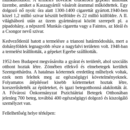
üzembe, amiket a Kaszagyártól vásárolt árammal működtettek. Egy
dolgozó nő nyolc óra alatt 1300-1400 cigarettát gyártott.1940-ben
közel 1,2 millió szivar készült belföldre és 22 millió külföldre. A II.
világháború után az üzem gyártmányai között szerepelt pl. a
pipadohány, a népszerű Munkás cigaretta vagy a Faintos, az Ideál és
a Csongor nevű szivar.
Kedvezőtlenül hatott a termelésre a trianoni határmódosítás, mert a
dohányföldek legnagyobb része a nagyfalvi területen volt. 1948-ban
a termelést leállították, a gépeket Egerbe szállították.
1952-ben Budapest megvásárolta a gyárat és területét, ahol szociális
otthont hoztak létre. Zömében elfekvő és elmebetegek kerültek
Szentgotthárdra. A hatalmas kórtermek eredetileg műhelyek voltak,
ezek nem feleltek meg az egészségügyi követelményeknek.
Folyamatos átépítéssel kisebb kórtermeket hoztak létre,
korszerűsítették az épületeket, és igazi betegotthonná alakították át.
A Fővárosi Önkormányzat Pszichiátriai Betegek Otthonában
jelenleg 700 beteg, továbbá 400 egészségügyi dolgozó és kiszolgáló
személyzet van.
Fellelhetőség helye térképen: