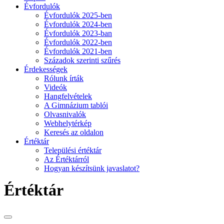
Évfordulók
Évfordulók 2025-ben
Évfordulók 2024-ben
Évfordulók 2023-ban
Évfordulók 2022-ben
Évfordulók 2021-ben
Századok szerinti szűrés
Érdekességek
Rólunk írták
Videók
Hangfelvételek
A Gimnázium tablói
Olvasnivalók
Webhelytérkép
Keresés az oldalon
Értéktár
Települési értéktár
Az Értéktárról
Hogyan készítsünk javaslatot?
Értéktár