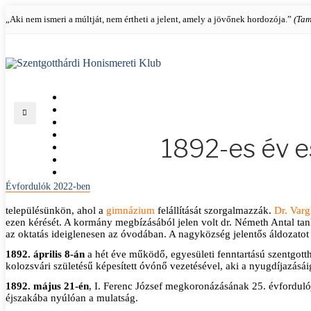
„Aki nem ismeri a múltját, nem értheti a jelent, amely a jövőnek hordozója.”
(Tam
KEZDŐLAP
KLUBRÓL
KIÁLLÍTÁSAINK
KÉPTÁR
1892-es év 
ÉVFORDULÓK
ÉRDEKESSÉGEK
ÉRTÉKTÁR
Évfordulók 2022-ben
településünkön, ahol a
gimnázium
felállítását szorgalmazzák.
Dr. Var
ezen kérését. A kormány megbízásából jelen volt dr. Németh Antal ta
az oktatás ideiglenesen az óvodában. A nagyközség jelentős áldozatot vá
1892. április 8-án
a hét éve működő, egyesületi fenntartású szentgott
kolozsvári születésű képesített óvónő vezetésével, aki a nyugdíjazásái
1892. május 21-én
, I. Ferenc József megkoronázásának 25. évforduló
éjszakába nyúlóan a mulatság.