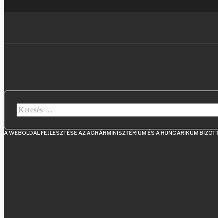
Keresés...
A WEBOLDAL FEJLESZTÉSE AZ AGRÁRMINISZTÉRIUM ÉS A HUNGARIKUM BIZO