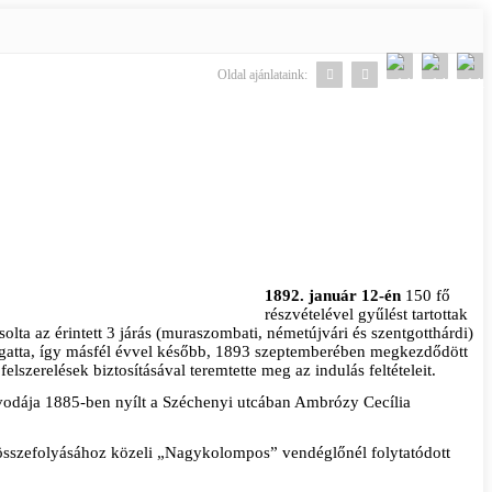
Oldal ajánlataink:
1892. január 12-én
150 fő
részvételével gyűlést tartottak
lta az érintett 3 járás (muraszombati, németújvári és szentgotthárdi)
mogatta, így másfél évvel később, 1893 szeptemberében megkezdődött
lszerelések biztosításával teremtette meg az indulás feltételeit.
 óvodája 1885-ben nyílt a Széchenyi utcában Ambrózy Cecília
 összefolyásához közeli „Nagykolompos” vendéglőnél folytatódott