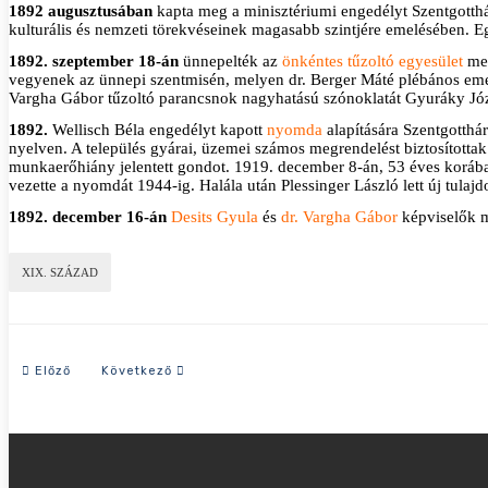
1892 augusztusában
kapta meg a minisztériumi engedélyt Szentgotthá
kulturális és nemzeti törekvéseinek magasabb szintjére emelésében. Eg
1892. szeptember 18-án
ünnepelték az
önkéntes tűzoltó egyesület
meg
vegyenek az ünnepi szentmisén, melyen dr. Berger Máté plébános emelke
Vargha Gábor tűzoltó parancsnok nagyhatású szónoklatát Gyuráky Józs
1892.
Wellisch Béla engedélyt kapott
nyomda
alapítására Szentgotthá
nyelven. A település gyárai, üzemei számos megrendelést biztosítot
munkaerőhiány jelentett gondot. 1919. december 8-án, 53 éves korában
vezette a nyomdát 1944-ig. Halála után Plessinger László lett új tula
1892. december 16-án
Desits Gyula
és
dr. Vargha Gábor
képviselők m
XIX. SZÁZAD
Előző cikk: 1897-es év eseményei
Következő cikk: 1882-es év eseményei
Előző
Következő