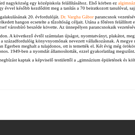
rd nagyközség egy középiskola felállításához. Első körben ez
algimná
y évvel később kezdődött meg a tanítás a 70 beiratkozott tanulóval, saj
alakulásának 20. évfordulóját.
Dr. Vargha Gábor
parancsnok vezetésév
dett hangon ecsetelte a tűzoltóság céljait. Utána a főtéren felállított
ef városbíró beszéde követte. Az ünnepélyen parancsnokaik vezetésével
rdon. A következő évtől számtalan újságot, nyomtatványt, plakátot, megh
tak a századfordulóig könyvnyomónak nevezett vállalkozásnak. A megy
 Egerben meghalt a tulajdonos, ott is temették el. Két évig még örökös
jdonos. 1949-ben a nyomdát államosították, ezzel gyakorlatilag megszűnt
egbízást kaptak a képviselő testülettől a „gimnázium épületének és kö