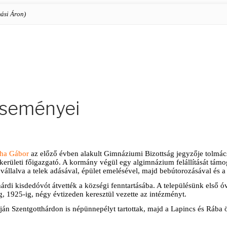
ási Áron)
eseményei
gha Gábor
az előző évben alakult Gimnáziumi Bizottság jegyzője tolmácso
nkerületi főigazgató. A kormány végül egy algimnázium felállítását tá
llalva a telek adásával, épület emelésével, majd bebútorozásával és a fe
hárdi kisdedóvót átvették a községi fenntartásába. A településünk első
g, 1925-ig, négy évtizeden keresztül vezette az intézményt.
ján Szentgotthárdon is népünnepélyt tartottak, majd a Lapincs és Rába