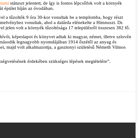
ziumi
státuszt jelentett, de így is fontos lépcsőfok volt a környék
át épület híján az óvodában.
el a tűzoltók 9 óra 30-kor vonultak be a templomba, hogy részt
 emelvényhez vonultak, ahol a dalárda elénekelte a Himnuszt. Dr.
 jelen volt a környék tűzoltósága 17 településről összesen 382 fő.
ívót, képeslapot és könyvet adtak ki magyar, német, illetve szlovén
e második legnagyobb nyomdájában 1914 őszétől az anyag és
ei, majd volt alkalmazottja, a gasztonyi születésű Németh Vilmos
.
ltségvetésének érdekében szükséges lépések megtételére”.