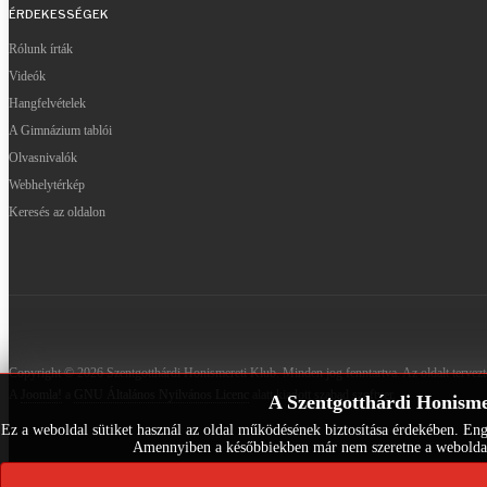
ÉRDEKESSÉGEK
Rólunk írták
Videók
Hangfelvételek
A Gimnázium tablói
Olvasnivalók
Webhelytérkép
Keresés az oldalon
Copyright © 2026 Szentgotthárdi Honismereti Klub. Minden jog fenntartva. Az oldalt tervez
A
Joomla!
a
GNU Általános Nyilvános Licenc
alatt kiadott szabad szoftver.
A Szentgotthárdi Honismer
Ez a weboldal sütiket használ az oldal működésének biztosítása érdekében. Enge
Amennyiben a későbbiekben már nem szeretne a weboldalunk