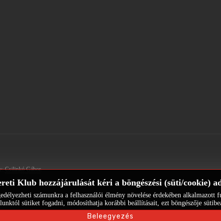
te:
Csilinkó Gábor
.
eti Klub hozzájárulását kéri a böngészési (süti/cookie) a
délyezheti számunkra a felhasználói élmény növelése érdekében alkalmazott funkc
tól sütiket fogadni, módosíthatja korábbi beállításait, ezt böngészője sütibe
Beleegyezés