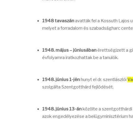
1948 tavaszán
avatták fel a Kossuth Lajos 
melyet a forradalom és szabadságharc cente
1948. május – júniusában
érettségizett a g
évfolyamra iratkozhattak be a tanulók.
1948. június 1-jén
hunyt el dr. szentlászlói
Va
szolgálta Szentgotthárd fejlődését.
1948. június 13-án
közölte a szentgotthárd
azok engedélyezése a belügyminisztérium ha