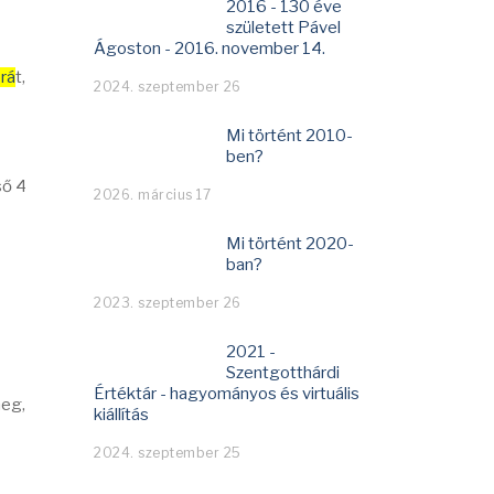
2016 - 130 éve
született Pável
Ágoston - 2016. november 14.
rá
t,
2024. szeptember 26
Mi történt 2010-
ben?
ső 4
2026. március 17
Mi történt 2020-
ban?
2023. szeptember 26
2021 -
Szentgotthárdi
Értéktár - hagyományos és virtuális
meg,
kiállítás
2024. szeptember 25