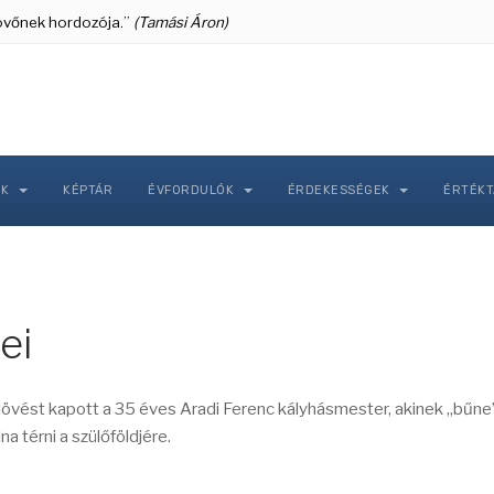
 jövőnek hordozója.”
(Tamási Áron)
NK
KÉPTÁR
ÉVFORDULÓK
ÉRDEKESSÉGEK
ÉRTÉK
ei
s lövést kapott a 35 éves Aradi Ferenc kályhásmester, akinek „bűne
a térni a szülőföldjére.