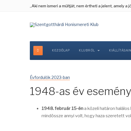
„Aki nem ismeri a múltját, nem értheti a jelent, amely a
KEZDŐLAP
KLUBRÓL
KIÁLLÍTÁSAI
Évfordulók 2023-ban
1948-as év esemény
1948. február 15-én
a közeli határon halálo
mindössze annyi volt, hogy haza szeretett voln