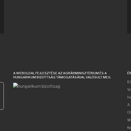
A WEBOLDAL FEJLESZTÉSE AZ AGRÁRMINISZTÉRIUM ÉS A
É
HUNGARIKUM BIZOTTSÁG TÁMOGATÁSÁVAL VALÓSULT MEG.
Ró
V
Ha
A 
Ol
W
Ke