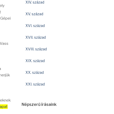
XIV. század
ely
t
XV. század
. Gépei
XVI. század
XVII. század
 Vass
XVIII. század
XIX. század
a
XX. század
merjük
XXI. század
keknek
Népszerű írásaink
apat