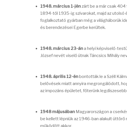
1948. március 1-jén
zárt be a már csak 404 
1894-től 1935-ig szivarokat, majd az utolsó 
foglalkoztató gyárban még a világháborúk idej
és berendezései Egerbe kerültek.
1948. március 23-án
a helyi képviselő-test
József nevét viselő útnak Táncsics Mihály ne
1948. április 12-én
bontották le a Széll Kálmá
belövések miatt annyira megrongálódott, hog
az impozáns épületet, főterünk legdíszesebb 
1948 májusában
Magyarországon a cserkés
be kellett lépniük az 1946-ban alakult úttö
működött akkor.