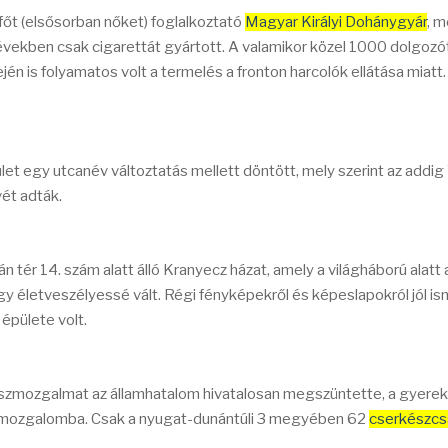
főt (elsősorban nőket) foglalkoztató
Magyar Királyi Dohánygyár
, m
években csak cigarettát gyártott. A valamikor közel 1000 dolgozó
én is folyamatos volt a termelés a fronton harcolók ellátása miatt
ület egy utcanév változtatás mellett döntött, mely szerint az addig
vét adták.
n tér 14. szám alatt álló Kranyecz házat, amely a világháború alatt 
y életveszélyessé vált. Régi fényképekről és képeslapokról jól is
épülete volt.
zmozgalmat az államhatalom hivatalosan megszüntette, a gyere
rő mozgalomba. Csak a nyugat-dunántúli 3 megyében 62
cserkészcs