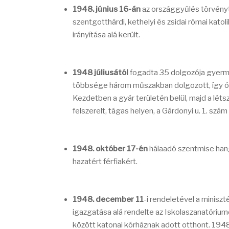
1948. június 16-án
az országgyűlés törvényt
szentgotthárdi, kethelyi és zsidai római katol
irányítása alá került.
1948 júliusától
fogadta 35 dolgozója gyerm
többsége három műszakban dolgozott, így óriá
Kezdetben a gyár területén belül, majd a léts
felszerelt, tágas helyen, a Gárdonyi u. 1. sz
1948. október 17-én
hálaadó szentmise han
hazatért férfiakért.
1948. december 11
-i rendeletével a minisz
igazgatása alá rendelte az Iskolaszanatóriu
között katonai kórháznak adott otthont. 194