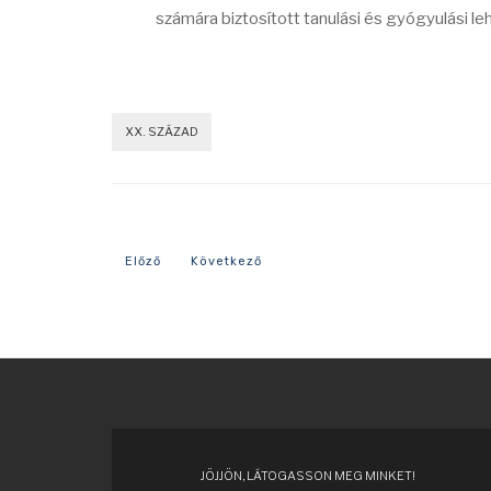
számára biztosított tanulási és gyógyulási l
XX. SZÁZAD
Előző cikk: 1953-as év eseményei
Következő cikk: 1943-as év eseményei
Előző
Következő
JÖJJÖN, LÁTOGASSON MEG MINKET!