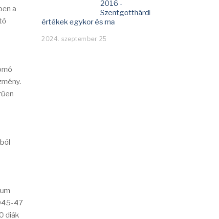
2016 -
ben a
Szentgotthárdi
tó
értékek egykor és ma
2024. szeptember 25
yomó
ézmény.
erűen
ból
zium
1945-47
0 diák