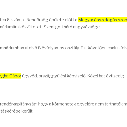
utca 6. szám, a Rendőrség épülete előtt a
Magyar összefogás szob
náriumára készíttetett Szentgotthárd nagyközsége.
imnáziumban utolsó 8 évfolyamos osztály. Ezt követően csak a fel
rgha Gábor
ügyvéd, országgyűlési képviselő. Közel hat évtizedig
i rendőrkapitányság, hogy a körmenetek egyelőre nem tarthatók 
táskörébe került.