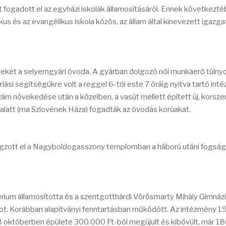
 fogadott el az egyházi iskolák államosításáról. Ennek következté
ikus és az evangélikus iskola közös, az állam által kinevezett igazga
ekét a selyemgyári óvoda. A gyárban dolgozó női munkaerő túln
si segítségükre volt a reggel 6-tól este 7 óráig nyitva tartó int
zám növekedése után a közelben, a vasút mellett épített új, korsz
ám alatt (ma Szlovének Háza) fogadták az óvodás korúakat.
gzott el a Nagyboldogasszony templomban a háború utáni fogság
térium államosította és a szentgotthárdi Vörösmarty Mihály Gimná
mot. Korábban alapítványi fenntartásban működött. Az intézmény 
8 októberben épülete 300.000 Ft-ból megújult és kibővült, már 18