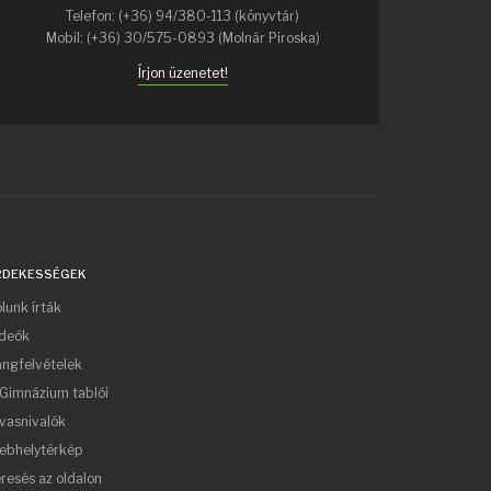
Telefon: (+36) 94/380-113 (könyvtár)
Mobil: (+36) 30/575-0893 (Molnár Piroska)
Írjon üzenetet!
RDEKESSÉGEK
lunk írták
ideók
ngfelvételek
Gimnázium tablói
vasnivalók
ebhelytérkép
resés az oldalon