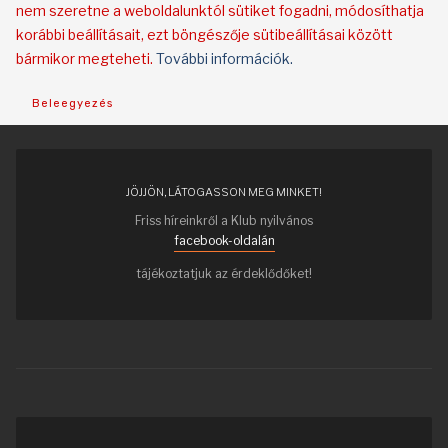
nem szeretne a weboldalunktól sütiket fogadni, módosíthatja
korábbi beállításait, ezt böngészője sütibeállításai között
bármikor megteheti.
További információk.
Beleegyezés
JÖJJÖN, LÁTOGASSON MEG MINKET!
Friss híreinkről a Klub nyilvános
facebook-oldalán
tájékoztatjuk az érdeklődőket!