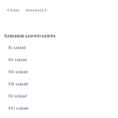
Előző cikk: 1958-as év eseményei
Következő cikk: 1948-as év eseményei
Előző
Következő
Századok szerinti szűrés
XI. század
XII. század
XIII. század
XIV. század
XV. század
XVI. század