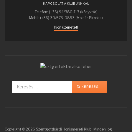
KAPCSOLAT A KLUBUNKKAL
Telefon: (+36) 94/380-113 (könyvtár)
Mobil: (+36) 30/575-0893 (Molnár Piroska)
Írjon üzenetet!
Keresés...
Type 2 or more characters for r
KERESÉS...
Copyright © 2026 Szentgotthárdi Honismereti Klub. Minden jog