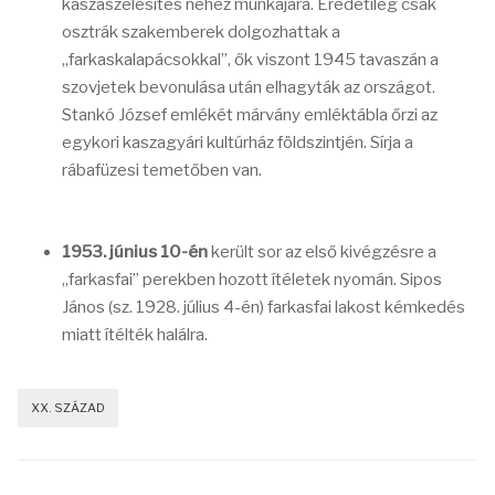
kaszaszélesítés nehéz munkájára. Eredetileg csak
osztrák szakemberek dolgozhattak a
„farkaskalapácsokkal”, ők viszont 1945 tavaszán a
szovjetek bevonulása után elhagyták az országot.
Stankó József emlékét márvány emléktábla őrzi az
egykori kaszagyári kultúrház földszintjén. Sírja a
rábafüzesi temetőben van.
1953. június 10-én
került sor az első kivégzésre a
„farkasfai” perekben hozott ítéletek nyomán. Sipos
János (sz. 1928. július 4-én) farkasfai lakost kémkedés
miatt ítélték halálra.
XX. SZÁZAD