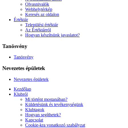
Olvasnivalók
Webhelytérkép
Keresés az oldalon
Értéktár
Települési értéktár
Az Értéktárról
Hogyan készítsünk javaslatot?
Tanösvény
Tanösvény
Nevezetes épületek
Nevezetes épületek
Kezdőlap
Klubról
Mi történt mostanában?
Küldetésünk és tevékenységünk
Klubtagok
Hogyan segíthetek?
Kapcsolat
Cookie-kra vonatkozó szabályzat