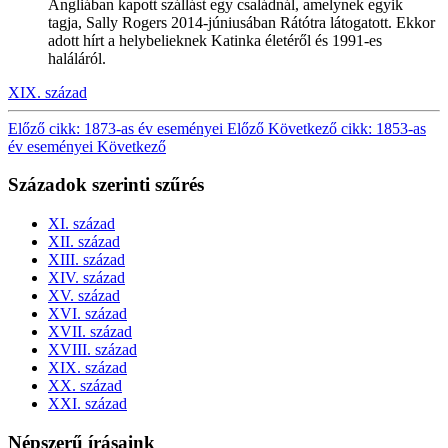
Angliában kapott szállást egy családnál, amelynek egyik
tagja, Sally Rogers 2014-júniusában Rátótra látogatott. Ekkor
adott hírt a helybelieknek Katinka életéről és 1991-es
haláláról.
XIX. század
Előző cikk: 1873-as év eseményei
Előző
Következő cikk: 1853-as
év eseményei
Következő
Századok szerinti szűrés
XI. század
XII. század
XIII. század
XIV. század
XV. század
XVI. század
XVII. század
XVIII. század
XIX. század
XX. század
XXI. század
Népszerű írásaink