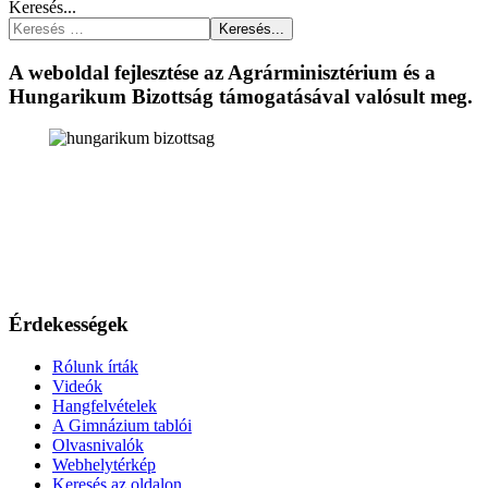
Keresés...
Keresés...
A weboldal fejlesztése az Agrárminisztérium és a
Hungarikum Bizottság támogatásával valósult meg.
Érdekességek
Rólunk írták
Videók
Hangfelvételek
A Gimnázium tablói
Olvasnivalók
Webhelytérkép
Keresés az oldalon