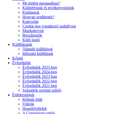
Mi történt mostanában?
Küldetésünk és tevékenységünk
Klubtagok
Hogyan segíthetek?
Kapcsolat
Cookie-kra vonatkozó szabályzat
Munkatervek
Beszámolók
Klub logói
Kiállításaink
Állandó kiállítások
Időszaki kiállítások
Képtár
Évfordulók
Évfordulók 2025-ben
Évfordulók 2024-ben
Évfordulók 2023-ban
Évfordulók 2022-ben
Évfordulók 2021-ben
Századok szerinti szűrés
Érdekességek
Rólunk írták
Videók
Hangfelvételek
A Gimnázium tablói