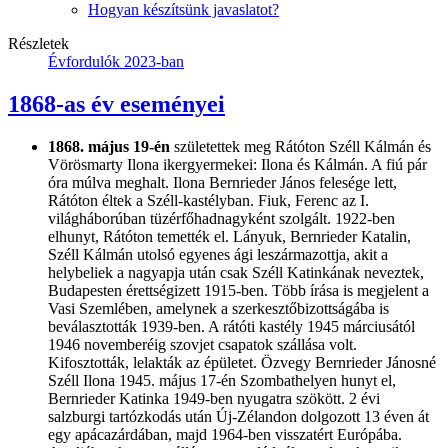
Hogyan készítsünk javaslatot?
Részletek
Évfordulók 2023-ban
1868-as év eseményei
1868. május 19-én
születettek meg Rátóton Széll Kálmán és
Vörösmarty Ilona ikergyermekei: Ilona és Kálmán. A fiú pár
óra múlva meghalt. Ilona Bernrieder János felesége lett,
Rátóton éltek a Széll-kastélyban. Fiuk, Ferenc az I.
világháborúban tüzérfőhadnagyként szolgált. 1922-ben
elhunyt, Rátóton temették el. Lányuk, Bernrieder Katalin,
Széll Kálmán utolsó egyenes ági leszármazottja, akit a
helybeliek a nagyapja után csak Széll Katinkának neveztek,
Budapesten érettségizett 1915-ben. Több írása is megjelent a
Vasi Szemlében, amelynek a szerkesztőbizottságába is
beválasztották 1939-ben. A rátóti kastély 1945 márciusától
1946 novemberéig szovjet csapatok szállása volt.
Kifosztották, lelakták az épületet. Özvegy Bernrieder Jánosné
Széll Ilona 1945. május 17-én Szombathelyen hunyt el,
Bernrieder Katinka 1949-ben nyugatra szökött. 2 évi
salzburgi tartózkodás után Új-Zélandon dolgozott 13 éven át
egy apácazárdában, majd 1964-ben visszatért Európába.