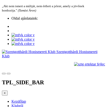
„Aki nem ismeri a múltját, nem értheti a jelent, amely a jövőnek
hordozója.”
(Tamási Áron)
Oldal ajánlataink:
Szentgotthárdi Honismereti
Klub
TPL_SIDE_BAR
×
Kezdőlap
Klubról