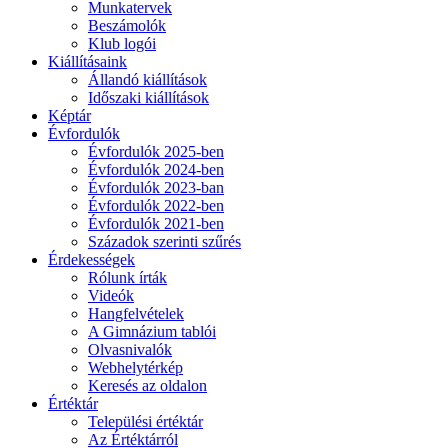
Munkatervek
Beszámolók
Klub logói
Kiállításaink
Állandó kiállítások
Időszaki kiállítások
Képtár
Évfordulók
Évfordulók 2025-ben
Évfordulók 2024-ben
Évfordulók 2023-ban
Évfordulók 2022-ben
Évfordulók 2021-ben
Századok szerinti szűrés
Érdekességek
Rólunk írták
Videók
Hangfelvételek
A Gimnázium tablói
Olvasnivalók
Webhelytérkép
Keresés az oldalon
Értéktár
Települési értéktár
Az Értéktárról